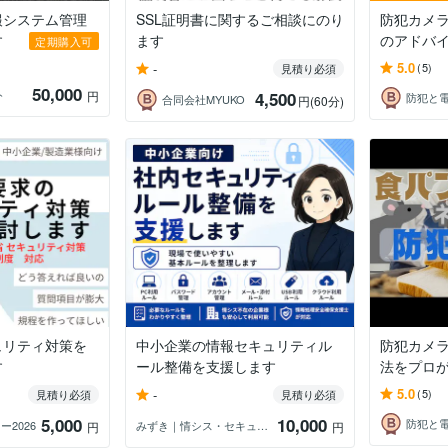
報システム管理
SSL証明書に関するご相談にのり
防犯カメ
す
ます
のアドバ
定期購入可
5.0
-
(5)
見積り必須
50,000
ト
円
4,500
合同会社MYUKO
円
(60分)
ュリティ対策を
中小企業の情報セキュリティル
防犯カメ
す
ール整備を支援します
法をプロ
5.0
-
(5)
見積り必須
見積り必須
5,000
10,000
2026
みずき｜情シス・セキュリティ支援
円
円