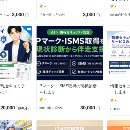
-
-
3,000
3,000
PCトラブルサポート：法人向け
世界一周した志村
nolan合同会
円
円
情報セキュリテ
Pマーク・ISMS取得の現状診断
情報セキ
います
をします
ーします
-
-
20,000
30,000
kaomatsu_QAAI
円
(60分)
円
URISK