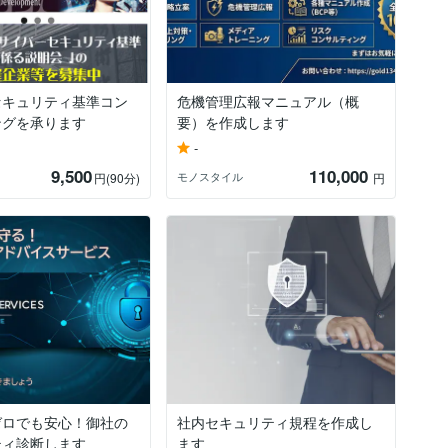
セキュリティ基準コン
危機管理広報マニュアル（概
ングを承ります
要）を作成します
-
9,500
110,000
モノスタイル
円
(90分)
円
ゼロでも安心！御社の
社内セキュリティ規程を作成し
ティ診断します
ます