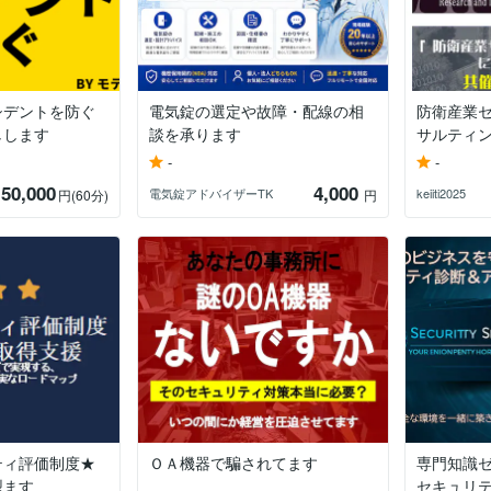
シデントを防ぐ
電気錠の選定や故障・配線の相
防衛産業
しします
談を承ります
サルティ
-
-
50,000
4,000
電気錠アドバイザーTK
keiiti2025
円
(60分)
円
ティ評価制度★
ＯＡ機器で騙されてます
専門知識
型ます
セキュリ