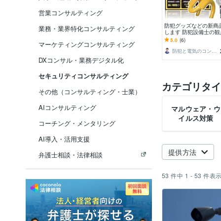
営業コンサルティング
防犯グッズなどの新商
業務・業界特化コンサルティング
します 防犯設備士の
ドバイス、監修をしま
5.0
(6)
マーケティングコンサルティング
防犯と電気のコンサルタント
DXコンサル・業務デジタル化
セキュリティコンサルティング
カテゴリタイ
その他（コンサルティング・士業）
AIコンサルティング
マルウェア・ウ
イルス対策
コーチング・メンタリング
AI導入・活用支援
提供方法
弁護士相談・法律相談
53
件中
1 - 53
件表