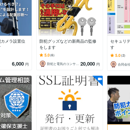
犯カメラ設置位
防犯グッズなどの新商品の監修
セキュリ
す
をします
す
5.0
5.0
(6)
(2)
6,000
20,000
防犯と電気のコンサルタント
円
円
合同会社