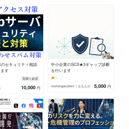
バのセキュリティ相談
中小企業のSCS★3ギャップ診断
します
を行います
-
見積り必須
5,000
momongacyberc｜ももんが
10,000
円
蔵
円