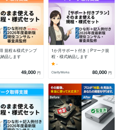
得 規程＆様式テンプ
1か月サポート付き｜Pマーク規
式納品します
程・様式納品します
-
49,000
80,000
ClarityWorks
円
円