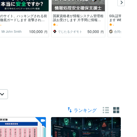
のサイト、ハッキングされる前
国家資格者が情報システム管理相
SSL証明書に関
徹底ガードします 攻撃されて
談お受けします 片手間に情報シ
ます WEBサイト
らでは遅い。プロが弱点を見つ
ステムを管理している担当者と組
みお聞きします
-
-
-
守ります。
織のレベルアップ
100,000
50,000
Mr John Smith
でじたるクギモト
合同会社MYUKO
円
円
ランキング