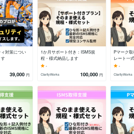
ティ対策につい
1か月サポート付き：ISMS規
Pマーク取
ます
程・様式納品します
レート一
-
-
39,000
100,000
ClarityWorks
ClarityWorks
円
円