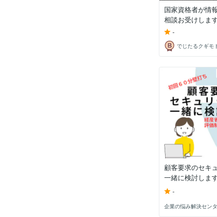
国家資格者が情
相談お受けしま
-
でじたるクギモ
顧客要求のセキ
一緒に検討しま
-
企業の悩み解決センター