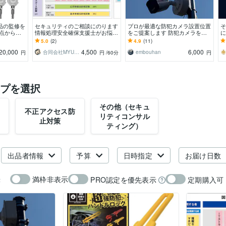
品の監修を
セキュリティのご相談にのります
プロが最適な防犯カメラ設置位置
そ
観点からア
情報処理安全確保支援士がお悩み
をご提案します 防犯カメラをど
に
す。
解決します
こに何台？プロが“あなたの建
か
5.0
(2)
4.9
(11)
物”を診断します
け
20,000
4,500
6,000
合同会社MYUKO
embouhan
円
円
/60分
円
プを選択
その他（セキュ
不正アクセス防
リティコンサル
止対策
ティング）
出品者情報
予算
日時指定
お届け日数
満枠非表示
PRO認定を優先表示
定期購入可
示