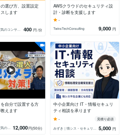
ラの選び方、設置設定
AWSクラウドのセキュリティ設
イスします
計・診断を支援します
-
9,000
400
TwinsTechConsulting
円
防犯と電気のコンサルタント
円
/分
ラを自分で設置する方
中小企業向け IT・情報セキュリ
が教えます
ティ相談を承ります
-
見積り必須
12,000
5,000
防犯と電気のコンサルタント
円
(50分)
みずき｜情シス・セキュリティ支援
円