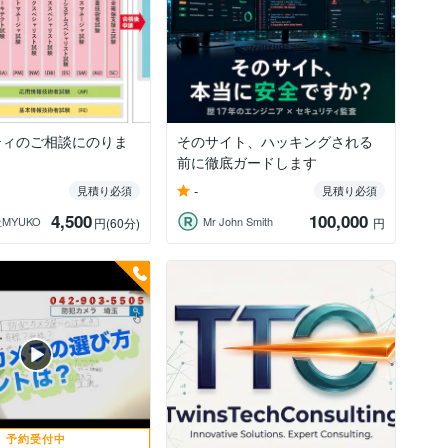
ティのご相談にのりま
そのサイト、ハッキングされる
前に徹底ガードします
-
見積り必須
見積り必須
4,500
100,000
MYUKO
Mr John Smith
円
(60分)
円
予約受付中