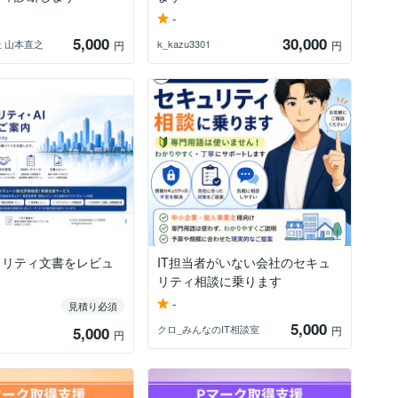
-
5,000
30,000
社 山本直之
k_kazu3301
円
円
ュリティ文書をレビュ
IT担当者がいない会社のセキュ
リティ相談に乗ります
-
見積り必須
5,000
クロ_みんなのIT相談室
5,000
円
円