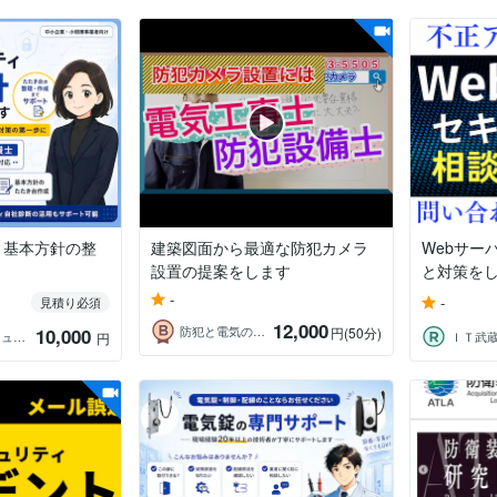
ィ基本方針の整
建築図面から最適な防犯カメラ
Webサー
設置の提案をします
と対策を
-
-
見積り必須
12,000
防犯と電気のコンサルタント
10,000
円
(50分)
みずき｜情シス・セキュリティ支援
ＩＴ武
円