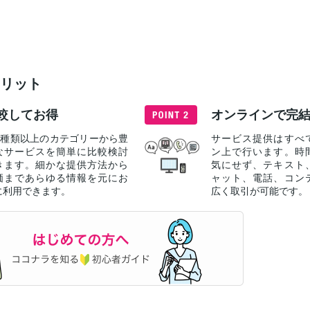
リット
すべて見る
較してお得
オンラインで完
40種類以上のカテゴリーから豊
サービス提供はすべ
なサービスを簡単に比較検討
ン上で行います。時
きます。細かな提供方法から
気にせず、テキスト
価まであらゆる情報を元にお
ャット、電話、コン
に利用できます。
広く取引が可能です。