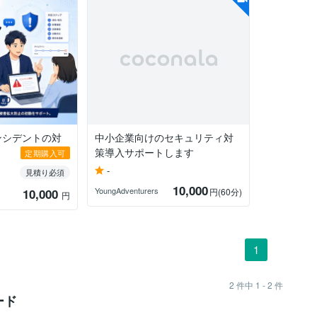
ンシデントの対
中小企業向けのセキュリティ対
策導入サポートします
定期購入可
-
見積り必須
10,000
YoungAdventurers
10,000
円
(60分)
円
1
2
件中
1 - 2
件
ード