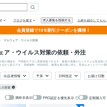
会員登録で10％割引クーポンを獲得！
マルウェア・ウイルス対策
ェア・ウイルス対策の依頼・外注
対策の相談を、IT防衛のプロに直接依頼できます。最新の脅威からシステムを高品質に
きるから安心です。見積無料、NDA対応。被害を最小限に抑え、安全なネットワーク
出品者情報
予算
日時指定
お届け日数
ルス対策
満枠非表示
PRO認定を優先表示
定期購入可