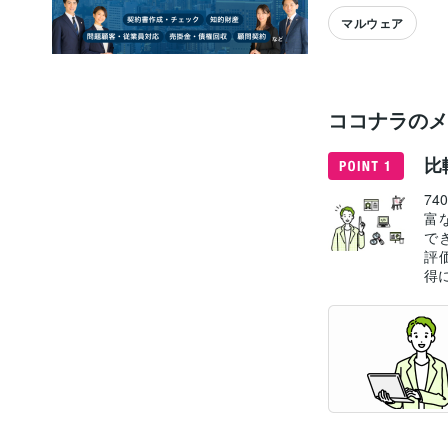
マルウェア
ココナラのメ
比
7
富
で
評
得