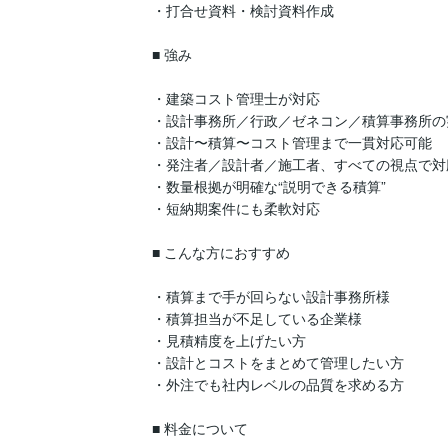
・打合せ資料・検討資料作成

■ 強み

・建築コスト管理士が対応

・設計事務所／行政／ゼネコン／積算事務所の
・設計〜積算〜コスト管理まで一貫対応可能

・発注者／設計者／施工者、すべての視点で対応
・数量根拠が明確な“説明できる積算”

・短納期案件にも柔軟対応

■ こんな方におすすめ

・積算まで手が回らない設計事務所様

・積算担当が不足している企業様

・見積精度を上げたい方

・設計とコストをまとめて管理したい方

・外注でも社内レベルの品質を求める方

■ 料金について
