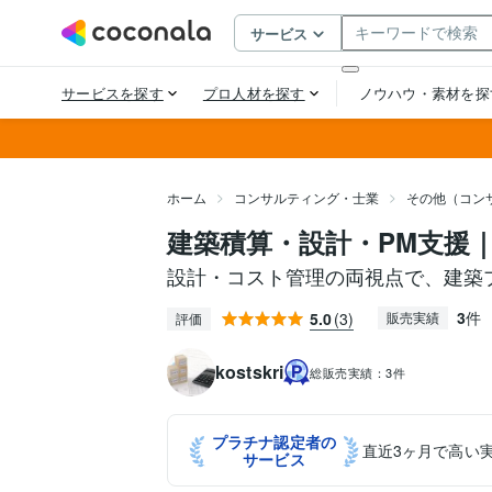
ホーム
コンサルティング・士業
その他（コン
建築積算・設計・PM支援
設計・コスト管理の両視点で、建築
3
件
5.0
(3)
販売実績
評価
kostskri
総販売実績：
3件
プラチナ認定者の
直近3ヶ月で高い
サービス