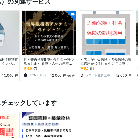
業）の関連サービス
信用情報審査
世界観再構築!! 魂の設計図を呼び
社労士が社会保険・労働保険の新
 クレジッ
覚まします 仕事・人生の停滞を
規適用を代行します 元年金事務
宅ローンCI
破る！！アナタ本来の設計図ヲ紐
所職員です！手続は経験豊富な社
5.0
(7)
5.0
(11)
解く
労士にお任せください
15,000
12,000
12,000
RION STUDIO
ホワイト社労士事務所
円
円
/50分
円
もチェックしています