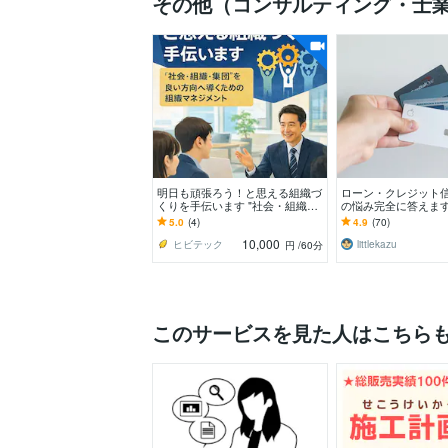
その他（コンサルティング・士
明日も頑張ろう！と思える組織づ
ローン・クレジット
くりを手伝います "社会・組織・
の悩み完全に答えます
集団"を良い方向へ導くための組
トカード、マイカー住
5.0
(4)
4.9
(70)
織マネジメント
C・JICC信用回復
10,000
ヒビテック
littlekazu
円
/60分
このサービスを見た人はこちら