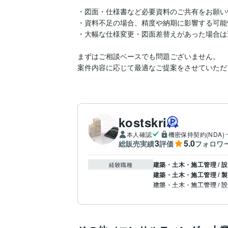
・図面・仕様書など必要資料のご共有をお願い
・資料不足の場合、精度や納期に影響する可能
・大幅な仕様変更・図面差替えがあった場合は
まずはご相談ベースでも問題ございません。

案件内容に応じて最適なご提案をさせていただ
kostskri
本人確認
機密保持契約(NDA)
3
5.0
総販売実績
評価
フォロワ
建築・土木・施工管理 / 
経験職種
建築・土木・施工管理 / 
建築・土木・施工管理 / 