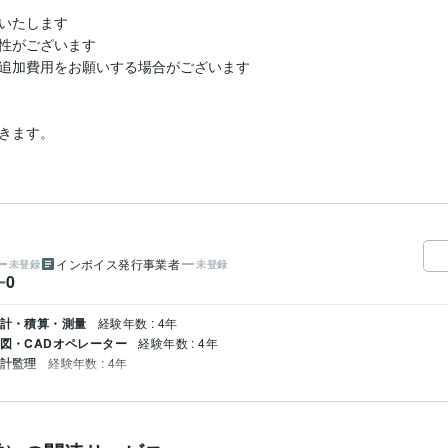
いたします

性がございます

追加費用をお願いする場合がございます

きます。
インボイス発行事業者
未登録
未登録
0
ー
設計・積算・測量
経験年数 : 4年
製図・CADオペレーター
経験年数 : 4年
設計監理
経験年数 : 4年