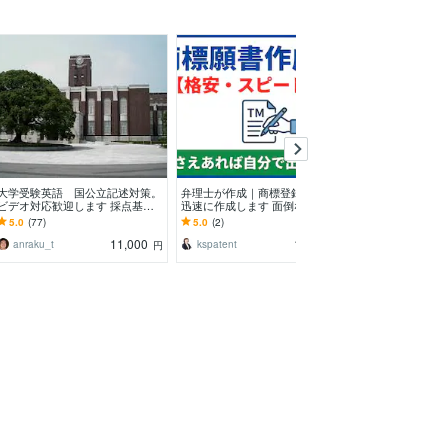
大学受験英語 国公立記述対策。
弁理士が作成｜商標登録の願書を
転職副業独立せ
ビデオ対応歓迎します 採点基準
迅速に作成します 面倒な書類作
キャリアを支援
を明確に！あなたの答案を客観的
成のみをプロが代行！低コストで
イルの産業理学
5.0
(77)
5.0
(2)
5.0
(6)
に評価・改善！
出願したい方へ
インをコンサル
11,000
10,000
anraku_t
kspatent
山内よしたか
円
円