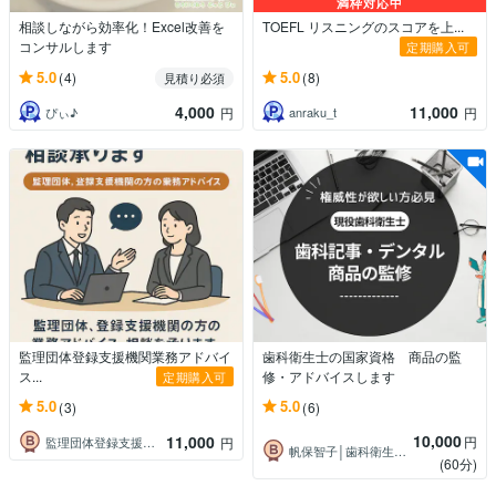
満枠対応中
相談しながら効率化！Excel改善を
TOEFL リスニングのスコアを上...
コンサルします
定期購入可
5.0
5.0
(4)
(8)
見積り必須
4,000
11,000
ぴぃ♪
anraku_t
円
円
監理団体登録支援機関業務アドバイ
歯科衛生士の国家資格 商品の監
ス...
修・アドバイスします
定期購入可
5.0
5.0
(3)
(6)
10,000
11,000
円
監理団体登録支援機関業務サポート
円
帆保智子│歯科衛生士｜医療・健康ライター
(60分)