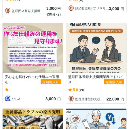
3,000
3,000
円
結婚相談所│プリマリエ鹿児島
円
監理団体登録支援機関業務サポート
(30分×2)
安心をお届け♪作った仕組みの運用
監理団体登録支援機関業務アドバイ
を...
ス...
定期購入可
定期購入可
-
5.0
(20)
3,000
22,000
ぴぃ♪
円
監理団体登録支援機関業務サポート
円