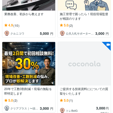
業務改善、初歩から教えます
施工管理で困ったら！現役現場監督
が相談のります
4.9
5.0
(10)
(2)
5,000
3,000
クルニコワ
公共入札サポーター セコカンパパ
円
円
20年で工数3割削減！現場の無駄を
ご提供する技術資料にについての質
即特定します
疑をいたします
5.0
5.0
(2)
(1)
3,000
3,000
円
クリアプラス｜〜頭と心を整える〜
円
トレBotG