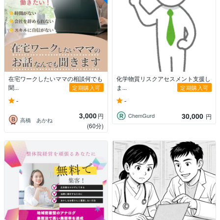
在宅ワークしたいママの相談何でも
化学物質リスクアセスメント支援し
聞...
ま...
定期購入可
定期購入可
-
-
3,000
30,000
円
ChemGurd
円
高橋 あかね
(60分)