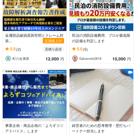
金属部品破損原因究明とクレーム対
民泊の消防設備費用、プロが最低限
策...
の設備を判定します
定期購入可
5.0
5.0
(2)
(5)
見積り必須
12,000
10,000
町の金属屋
Sakamoto0818
円
円
事業企画・商品企画の「よろずコツ
経営者のための思考整理・壁打ちパ
アドバイス」します
ートナー担当します