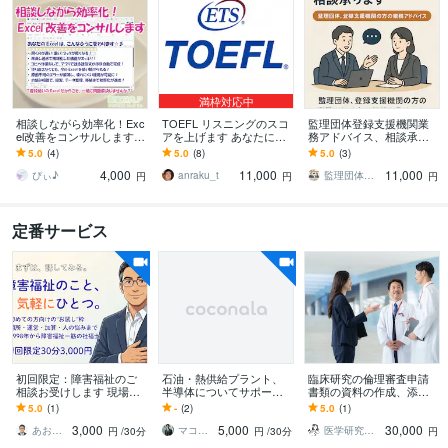
満枠対応中
相談しながら効率化！Exc
TOEFL リスニングのスコ
監理団体登録支援機関業
el改善をコンサルします
アを上げます あなたに向
務アドバイス、相談承り
～普段使いのExcelだから
かって話しかけられた言
ます 監理団体、登録支援
5.0
(4)
5.0
(8)
5.0
(3)
こそ、一緒に問題解決し
葉だけが、脳に届く。
機関の方の業務アドバイ
4,000
11,000
11,000
ませんか～
ス、相談対応
ぴぃ♪
anraku_t
監理団体登録支援機関業務サポート
円
円
円
定番サービス
初回限定：障害福祉のご
石油・熱供給プラント、
臨床研究の倫理審査申請
相談お受けします 現場も
半導体についてサポート
書類の資料の作成、添削
経営層も経験した社福士
します 業務経験豊富なプ
します がん研究歴20年の
5.0
(1)
-
(2)
5.0
(1)
が、実務目線でお答えし
ロが、現場のリアルを余
臨床研究コンサルタント
3,000
5,000
30,000
ます
すことなくお伝えします
あおさん｜障害福祉27年×社福士
マコト＠実務ベースのビジネスアドバイザー
医学研究倫理コンサル
円
/30分
円
/30分
円