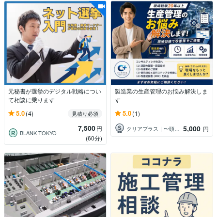
元秘書が選挙のデジタル戦略につい
製造業の生産管理のお悩み解決しま
て相談に乗ります
す
5.0
5.0
(4)
(1)
見積り必須
7,500
5,000
円
クリアプラス｜〜頭と心を整える〜
円
BLANK TOKYO
(60分)