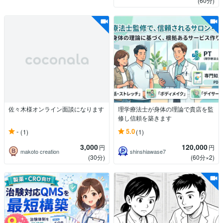
(60分)
佐々木様オンライン面談になります
理学療法士が身体の理論で貴店を監
修し信頼を築きます
-
5.0
(1)
(1)
3,000
120,000
円
円
makoto creation
shinshiawase7
(30分)
(60分×2)