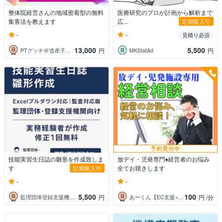
整体院経営さんの地域密着型の無料
医療研究のプロが計画から解析まで
集客法を教えます
広...
定期購入可
-
-
見積り必須
13,000
5,500
PTグッチ＠道産子肩こりコンサルタント
MKStatAd
円
円
予約受付中
技能実習生日誌の雛形を作成致しま
放デイ・児発専門♦️経営者のお悩み
す
全てお聴きします
定期購入可
-
-
5,500
100
監理団体登録支援機関業務サポート
あーくん【EC支援×児発放デイ経験者】
円
円
/分