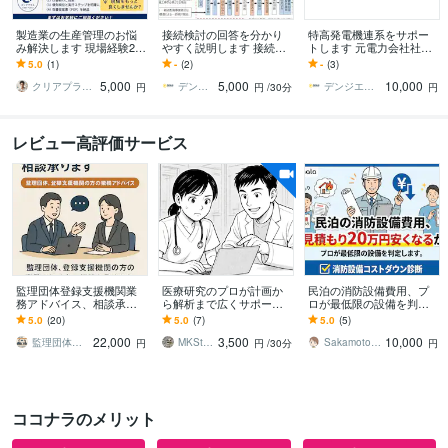
製造業の生産管理のお悩
接続検討の回答を分かり
特高発電機連系をサポー
み解決します 現場経験20
やすく説明します 接続検
トします 元電力会社社員
年以上。生産管理の課題
討の回答の解説と注意点
が教える｜特高発電機連
5.0
(1)
-
(2)
-
(3)
を実践目線でサポートし
を説明します。
系の実務サポート
5,000
5,000
10,000
ます
クリアプラス｜〜頭と心を整える〜
デンジエナジーサポート
デンジエナジーサポート
円
円
/30分
円
レビュー高評価サービス
監理団体登録支援機関業
医療研究のプロが計画か
民泊の消防設備費用、プ
務アドバイス、相談承り
ら解析まで広くサポート
ロが最低限の設備を判定
ます 監理団体、登録支援
します 医療現場で働く皆
します その見積もり20万
5.0
(20)
5.0
(7)
5.0
(5)
機関の方の業務アドバイ
さまの研究を、豊富な経
円安くなるかも？消防設
22,000
3,500
10,000
ス、相談対応
験と知識で支援します。
備コストダウン診断
監理団体登録支援機関業務サポート
MKStatAd
Sakamoto0818
円
円
/30分
円
ココナラのメリット