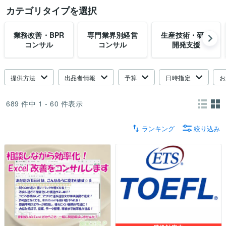
カテゴリタイプを選択
業務改善・BPR
専門業界別経営
生産技術・研究
コンサル
コンサル
開発支援
提供方法
出品者情報
予算
日時指定
お
689
件中
1 - 60
件表示
ランキング
絞り込み