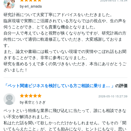
2026-06-03 1:18:54
by eri_amada
研究計画について大変丁寧にアドバイスをいただきました。

臨床現場で実際にご活躍されている方ならではの視点や、生の声を
伺うことができ、とても貴重な機会となりました。

自分一人で考えていると視野が狭くなりがちですが、研究計画の方
向性について適切に軌道修正していただき、大変感謝しておりま
す。

また、論文や書籍には載っていない現場での実情やこぼれ話もお聞
きすることができ、非常に参考になりました。

研究を進めるうえで多くの気づきをいただき、本当にありがとうご
ざいました！
ペット関連ビジネスを検討している方ご相談に乗ります 【ペット業界16年で情報量豊富です！】
の評価
2026-05-10 15:27:39
by 夜空とうさぎ
ペットという特殊な業界に飛び込むに当たって、誰にも相談できな
い不安が解消されました。

私はただ話を聞いて欲しかっただけかもしれません。でもその「聞
いてもらえたこと」が、とても励みになり、ヒントにもなり、思い