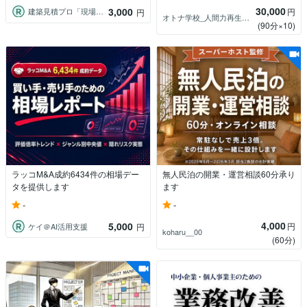
30,000
3,000
円
建築見積プロ「現場目線の建築相談」
円
オトナ学校_人間力再生プロデューサー
(90分×10)
ラッコM&A成約6434件の相場デー
無人民泊の開業・運営相談60分承り
タを提供します
ます
-
-
4,000
5,000
円
ケイ＠AI活用支援
円
koharu__00
(60分)