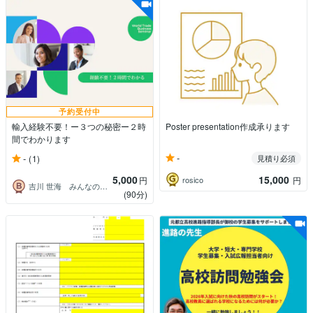
予約受付中
輸入経験不要！ー３つの秘密ー２時
Poster presentation作成承ります
間でわかります
-
-
(1)
見積り必須
5,000
15,000
rosico
円
円
吉川 世海 みんなの貿易＆トレプロ
(90分)