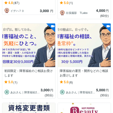
4.8
5.0
(87)
(1)
4,000
3,000
円
イデハ７０
円
出張撮影 TLabo
(60分)
初回限定：障害福祉のご相談お受け
障害福祉の運営・開所などのご相談
します
お受けします
5.0
5.0
(1)
(6)
3,000
5,000
円
円
あおさん｜障害福祉27年×社福士
あおさん｜障害福祉27年×社福士
(30分)
(30分)