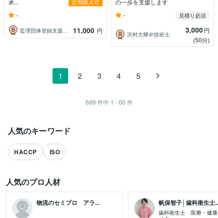
承...
の一歩を支援します
定期購入可
-
-
見積り必須
3,000
11,000
円
監理団体登録支援機関業務サポート
円
沢村大輝＠技術士
(50分)
1
2
3
4
5
689
件中
1 - 60
件
人気のキーワード
HACCP
ISO
人気のプロ人材
物流のセミプロ アラ...
帆保智子│歯科衛生士..
歯科衛生士 医療・健康