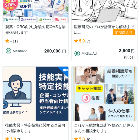
製薬・CRO向け_治験対応QMSを最
医療研究のプロが計画から解析まで
短構築します
広...
定期購入可
-
5.0
(1)
(7)
3,500
200,000
円
Maimu22
円
MKStatAd
(30分)
技能実習・特定技能に関する企業向
これから結婚相談所を始めたい仲人
け相談承ります
さんの相談乗ります
5.0
5.0
(2)
(5)