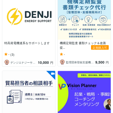
特高発電機連系をサポートします
機構定期監査 書類チェック＆改善
提...
定期購入可
-
-
(3)
9,500
10,000
監理団体登録支援機関業務サポート
円
デンジエナジーサポート
円