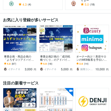
イター
4.3
(4)
5.0
(18)
すべて見る
お気に入り登録が多いサービス
事業企画・商品企画の
事業企画計画の「成功戦
オーナー向け！美容サロ
「よろずコツアドバイ
略づくり」のアドバイス
ンのWEB集客を手伝いま
ス」します 起業・企画
します 起業計画！成功戦
す 予約数も閲覧数も変わ
4.8
(87)
4.9
(18)
3.6
(14)
中！売れる事業・商品の
略や最適計画でお悩みの
る！insta/ホットペッパー
3,000
5,000
10,000
企画で悩んでる方まず相
方、開発士に相談下さい
etc.
イデハ７０
イデハ７０
採用コンサルタント山之口｜メッセージ歓迎
円
円
円
談を！
注目の新着サービス