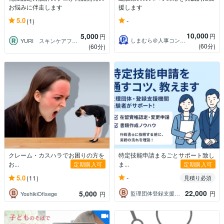
お悩みに伴走します
援します
-
5.0
(1)
10,000
5,000
円
円
しまむら＠人事コンサルタント
YURI スキンケアフォーミュレーター
(60分)
(60分)
クレーム・カスハラでお困りの方を
特定技能申請まるごとサポート致し
お...
ま...
定期購入可
定期購入可
-
5.0
(11)
見積り必須
22,000
5,000
監理団体登録支援機関業務サポート
円
YoshikiOfisege
円