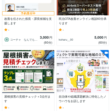
予約受付中
改善を任された係長・課長候補を支
民泊OTA改善オンライン相談60分承
援します
ります
-
-
3,000
5,000
円
円
コーチャ なんでも話せる人生７色工場長
koharu__00
(60分)
(60分)
屋根損害の見積チェック＋3点付ま
自治体や組織課題解決に特化したノ
す
ウハウをお話します
-
-