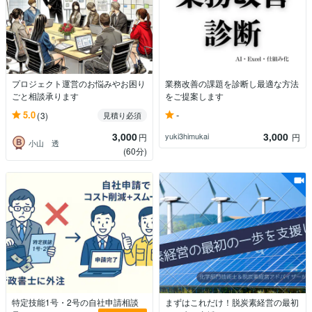
プロジェクト運営のお悩みやお困り
業務改善の課題を診断し最適な方法
ごと相談承ります
をご提案します
-
5.0
(3)
見積り必須
3,000
3,000
yuki3himukai
円
円
小山 透
(60分)
特定技能1号・2号の自社申請相談
まずはこれだけ！脱炭素経営の最初