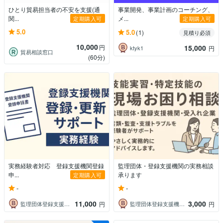
ひとり貿易担当者の不安を支援(通
事業開発、事業計画のコーチング、
関...
メ...
定期購入可
定期購入可
5.0
5.0
(1)
見積り必須
10,000
円
15,000
ktyk1
円
貿易相談窓口
(60分)
実務経験者対応 登録支援機関登録
監理団体・登録支援機関の実務相談
申...
承ります
定期購入可
-
-
11,000
3,000
監理団体登録支援機関業務サポート
監理団体登録支援機関業務サポート
円
円