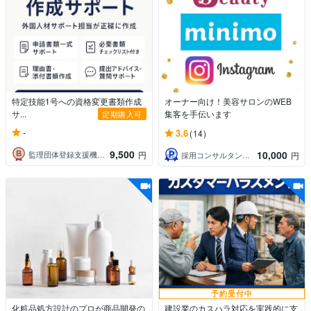
特定技能1号への資格変更書類作成
オーナー向け！美容サロンのWEB
サ...
集客を手伝います
定期購入可
-
3.6
(14)
9,500
10,000
監理団体登録支援機関業務サポート
円
採用コンサルタント山之口｜メッセージ歓迎
円
予約受付中
化粧品処方設計のプロが商品開発の
建設業のカスハラ対応を実践的に支