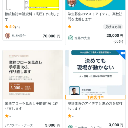
接続検討申請資料（高圧）作成しま
学生募集のマストアイテム、高校訪
す
問を改善します
-
5.0
(5)
見積り必須
20,000
70,000
円
ELEN設計
円
進路の先生
(60分)
予約受付中
業務フローを見直し手順書1枚に作
現場改善のアイデアと進め方を壁打
り直します
ちします
-
-
3,000
3,000
円
ジソウパートナーズ
円
コーチャ なんでも話せる人生７色工場長