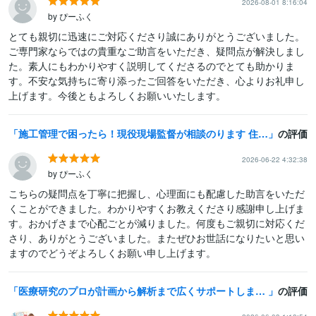
2026-08-01 8:16:04
by ぴーふく
とても親切に迅速にご対応くださり誠にありがとうございました。
ご専門家ならではの貴重なご助言をいただき、疑問点が解決しまし
た。素人にもわかりやすく説明してくださるのでとても助かりま
す。不安な気持ちに寄り添ったご回答をいただき、心よりお礼申し
上げます。今後ともよろしくお願いいたします。
施工管理で困ったら！現役現場監督が相談のります 住民対応、工程調整やら。現役施工管理がお悩み聞きます
の評価
2026-06-22 4:32:38
by ぴーふく
こちらの疑問点を丁寧に把握し、心理面にも配慮した助言をいただ
くことができました。わかりやすくお教えくださり感謝申し上げま
す。おかげさまで心配ごとが減りました。何度もご親切に対応くだ
さり、ありがとうございました。またぜひお世話になりたいと思い
ますのでどうぞよろしくお願い申し上げます。
医療研究のプロが計画から解析まで広くサポートします 医療現場で働く皆さまの研究を、豊富な経験と知識で支援します。
の評価