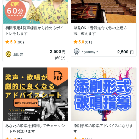
初回限定♪発声練習から始めるボイ
単発OK！音源送付で歌の上達方
トレをします
法、教えます
5.0
5.0
(36)
(61)
2,500
2,500
円
＊yummy＊
円
山田碧
(60分)
あなたの歌唱を解剖してチェックシ
添削形式の歌唱アドバイスになりま
ートをお送ります
す