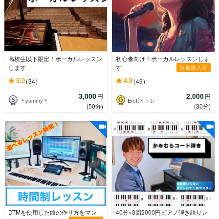
高校生以下限定！ボーカルレッスン
初心者向け！ボーカルレッスンしま
します
す
定期購入可
5.0
4.9
(34)
(49)
3,000
2,000
円
円
＊yummy＊
Eriボイトレ
(50分)
(30分)
DTMを使用した曲の作り方をマン
40分×3回2000円ピアノ弾き語りレ