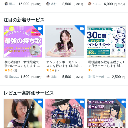
ボイトレ」売れ筋ランキ
ンキング1位
で「なんか歌いづら
15,000
2,500
6,000
ング第1位獲得
い…」を解決！
桝田よしふみ
木村チヒロ♂
ヘンリーズボーカルトレーニング
円
/60分
円
/30分
円
/60分
注目の新着サービス
初心者向け・女性限定で
オンラインボーカルレッ
現役講師が歌を基礎から1
歌のレッスンをします カ
スンを行います SNS総フ
ヶ月サポートします 対面
ラオケ上達！「なんとな
ォロワー数2万人が教える
不要！自宅で基礎から歌
5.0
(2)
5.0
(1)
-
く歌う」から「聴かせる
ボイトレ
を学べます
1,500
5,500
2,500
歌」へ⋆⟡
Studio Leap ∣ 明日香
花舞いずみ
歌声ラボ 基礎から教えるボイストレーナー
円
/60分
円
/50分
円
レビュー高評価サービス