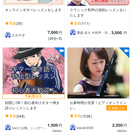
オンラインギターレッスンをします
クラシック和声の添削レッスンをい
たします
5.0
5.0
(26)
(111)
7,000
3,000
円
重森 佑大 ＠和声・対位法レッスン
円
おおやぎ
(30分×5)
予約受付中
顔隠しOK！初心者向けギター弾き
お家時間が充実！ピアノオンライン
語りレッスンします
レ...
定期購入可
5.0
5.0
(548)
(1538)
1,500
2,500
円
円
kazとは俺。シンガーソングライター。
klavier2020
(30分)
(30分)