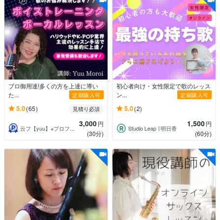
プロ御用達!多くの方を上達に導い
初心者向け・女性限定で歌のレッス
た...
ン...
定期購入可
定期購入可
5.0
5.0
(65)
(2)
見積り必須
3,000
1,500
円
円
云フ【yuu】※プロフィールご確認下さい
Studio Leap ∣ 明日香
(30分)
(60分)