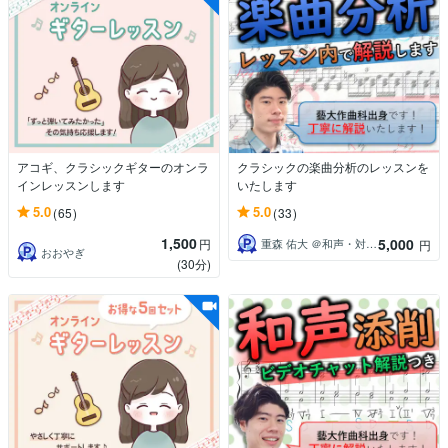
アコギ、クラシックギターのオンラ
クラシックの楽曲分析のレッスンを
インレッスンします
いたします
5.0
5.0
(65)
(33)
1,500
5,000
円
重森 佑大 ＠和声・対位法レッスン
円
おおやぎ
(30分)