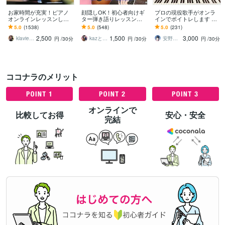
お家時間が充実！ピアノ
顔隠しOK！初心者向けギ
プロの現役歌手がオンラ
オンラインレッスンしま
ター弾き語りレッスンし
インでボイトレします 東
す ☆桐朋学園大学ピアノ
ます 初心者さんやお子様
京藝術大学声楽科卒業！
5.0
(1538)
5.0
(548)
5.0
(231)
科卒業☆ピアノレッスン
も楽しんでレッスンして
あなたの歌の悩みに優し
2,500
1,500
3,000
＆練習サポーター♫
いただいてます♪
く寄り添います
klavier2020
kazとは俺。シンガーソングライター。
安野心子【安心さん】
円
/30分
円
/30分
円
/30分
ココナラのメリット
オンラインで
比較してお得
安心・安全
完結