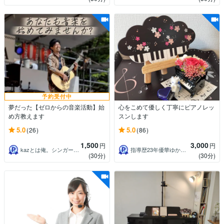
予約受付中
夢だった【ゼロからの音楽活動】始
心をこめて優しく丁寧にピアノレッ
め方教えます
スンします
5.0
5.0
(26)
(86)
1,500
3,000
円
円
kazとは俺。シンガーソングライター。
指導歴23年優華ゆか先生 グレード対応可
(30分)
(30分)