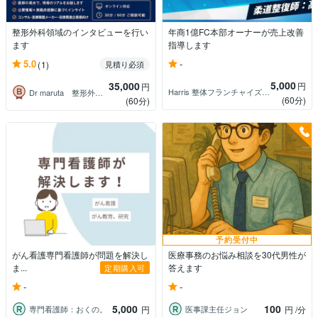
整形外科領域のインタビューを行い
年商1億FC本部オーナーが売上改善
ます
指導します
-
5.0
(1)
見積り必須
5,000
35,000
円
円
Harris 整体フランチャイズ本部高野
Dr maruta 整形外科医
(60分)
(60分)
予約受付中
がん看護専門看護師が問題を解決し
医療事務のお悩み相談を30代男性が
ま...
答えます
定期購入可
-
-
5,000
100
専門看護師：おくの。
医事課主任ジョン
円
円
/分