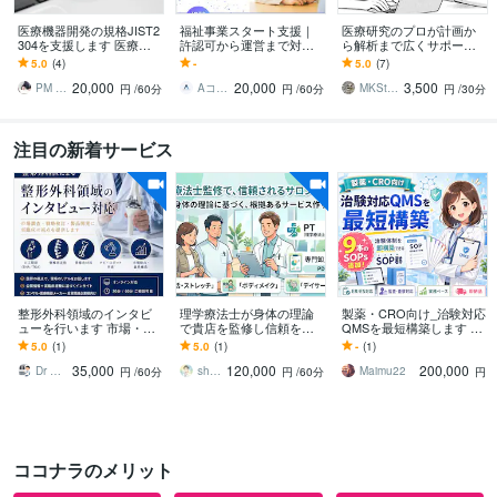
医療機器開発の規格JIST2
福祉事業スタート支援｜
医療研究のプロが計画か
304を支援します 医療機
許認可から運営まで対応
ら解析まで広くサポート
器の開発に必要な規格、JI
します 立ち上げから運営
します 医療現場で働く皆
5.0
(4)
-
5.0
(7)
ST2304ご支援可能です。
まで伴走します
さまの研究を、豊富な経
20,000
20,000
3,500
験と知識で支援します。
PM Master
Aコネクト
MKStatAd
円
/60分
円
/60分
円
/30分
注目の新着サービス
整形外科領域のインタビ
理学療法士が身体の理論
製薬・CRO向け_治験対応
ューを行います 市場・臨
で貴店を監修し信頼を築
QMSを最短構築します 9
床インタビュー対応しま
きます 運動学・生理学の
本のSOPsを追加！治験体
5.0
(1)
5.0
(1)
-
(1)
す
理論で裏付け。根拠ある
制即構築できるSOP群を
35,000
120,000
200,000
接客で競合と差別化。
即納品！
Dr maruta 整形外科医
shinshiawase7
Maimu22
円
/60分
円
/60分
円
ココナラのメリット