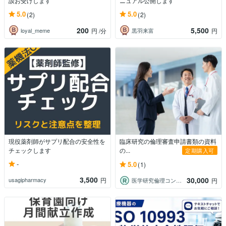
談お受けします
ニュアル公開します
5.0
5.0
(2)
(2)
200
5,500
loyal_meme
黒羽来富
円
/分
円
現役薬剤師がサプリ配合の安全性を
臨床研究の倫理審査申請書類の資料
チェックします
の...
定期購入可
-
5.0
(1)
3,500
30,000
usagipharmacy
円
医学研究倫理コンサル
円