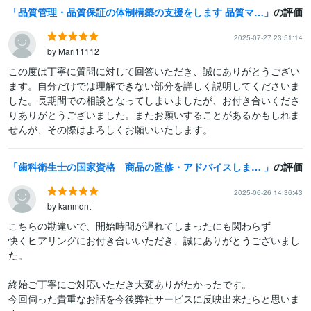
品質管理・品質保証の体制構築の支援をします 品質マネジメントに関して支援します
の評価
2025-07-27 23:51:14
by Mari11112
この度は丁寧に質問に対して回答いただき、誠にありがとうござい
ます。自分だけでは理解できない部分を詳しく説明してくださいま
した。長期間での相談となってしまいましたが、お付き合いくださ
りありがとうございました。またお願いすることがあるかもしれま
せんが、その際はよろしくお願いいたします。
歯科衛生士の国家資格 商品の監修・アドバイスします 歯科記事・歯科関連商品の監修はお任せください
の評価
2025-06-26 14:36:43
by kanmdnt
こちらの勘違いで、開始時間が遅れてしまったにも関わらず

快くヒアリングにお付き合いいただき、誠にありがとうございまし
た。

終始ご丁寧にご対応いただき大変ありがたかったです。

今回伺った貴重なお話を今後弊社サービスに反映出来たらと思いま