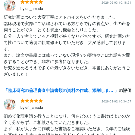
2026-06-03 10:18:54
by eri_amada
研究計画について大変丁寧にアドバイスをいただきました。

臨床現場で実際にご活躍されている方ならではの視点や、生の声を
伺うことができ、とても貴重な機会となりました。

自分一人で考えていると視野が狭くなりがちですが、研究計画の方
向性について適切に軌道修正していただき、大変感謝しておりま
す。

また、論文や書籍には載っていない現場での実情やこぼれ話もお聞
きすることができ、非常に参考になりました。

研究を進めるうえで多くの気づきをいただき、本当にありがとうご
ざいました！
臨床研究の倫理審査申請書類の資料の作成、添削します がん研究歴20年の臨床研究コンサルタント
の評価
2026-03-02 10:34:57
by eri_amada
初めて倫理申請を行うことになり、何をどのように書けばよいのか
全く分からず、ご相談させていただきました。

まず、私が大まかに作成した書類をご確認いただき、長年のご経験
に基づいた非常にきめ細やかなアドバイスをいただきました。
