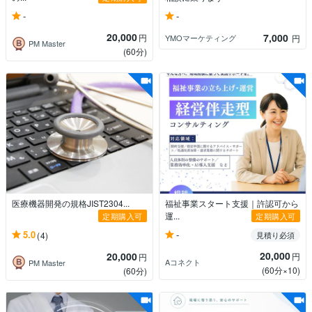
-
-
20,000
7,000
円
YMOマーケティング
円
PM Master
(60分)
医療機器開発の規格JIST2304...
福祉事業スタート支援｜許認可から
運...
定期購入可
定期購入可
-
5.0
(4)
見積り必須
20,000
20,000
円
円
Aコネクト
PM Master
(60分×10)
(60分)