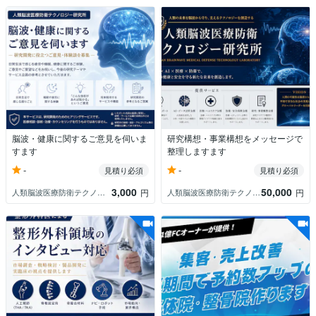
脳波・健康に関するご意見を伺いま
研究構想・事業構想をメッセージで
すます
整理しますます
-
-
見積り必須
見積り必須
3,000
50,000
人類脳波医療防衛テクノロジー研究所
人類脳波医療防衛テクノロジー研究所
円
円