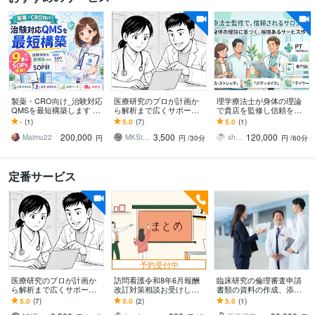
製薬・CRO向け_治験対応
医療研究のプロが計画か
理学療法士が身体の理論
QMSを最短構築します 9
ら解析まで広くサポート
で貴店を監修し信頼を築
本のSOPsを追加！治験体
します 医療現場で働く皆
きます 運動学・生理学の
-
(1)
5.0
(7)
5.0
(1)
制即構築できるSOP群を
さまの研究を、豊富な経
理論で裏付け。根拠ある
200,000
3,500
120,000
即納品！
験と知識で支援します。
接客で競合と差別化。
Maimu22
MKStatAd
shinshiawase7
円
円
/30分
円
/60分
定番サービス
予約受付中
医療研究のプロが計画か
訪問看護令和8年6月報酬
臨床研究の倫理審査申請
ら解析まで広くサポート
改訂対策相談お受けしま
書類の資料の作成、添削
します 医療現場で働く皆
す 訪問看護ならではの報
します がん研究歴20年の
5.0
(7)
5.0
(2)
5.0
(1)
さまの研究を、豊富な経
酬制度や運営上の相談を
臨床研究コンサルタント