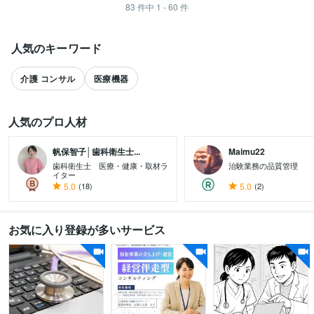
83
件中
1 - 60
件
人気のキーワード
介護 コンサル
医療機器
人気のプロ人材
帆保智子│歯科衛生士...
Maimu22
歯科衛生士 医療・健康・取材ラ
治験業務の品質管理
イター
5.0
(18)
5.0
(2)
すべて見る
お気に入り登録が多いサービス