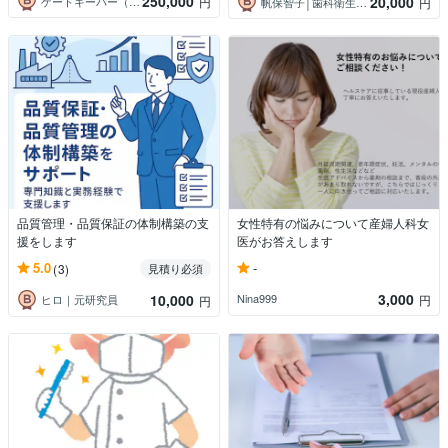
250,000
20,000
ゲートキーパー（境界領域と課題解決）
円
帆保智子│歯科衛生士｜医療・健康ライター
円
品質管理・品質保証の体制構築の支
女性特有の悩みについて産婦人科女
援をします
医がお答えします
-
5.0
(3)
見積り必須
3,000
10,000
Nina999
円
ヒロ｜元研究員
円