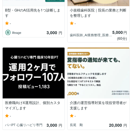
B型・GHのAI活用先を1つ診断しま
小規模歯科医院｜院長の業務と判断
す
を整理します
-
-
5,000
3,000
円
lifeage
円
歯科医師_AI業務整理_医療AIライター
(60分)
医療職向けX運用設計、個別カスタ
介護の運営指導対策を現役管理者が
マイズします
支援します
-
-
3,000
20,000
パパPT 心臓リハビリ専門
長尾 剛
円
円