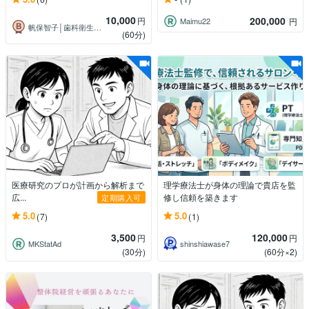
10,000
200,000
円
Maimu22
円
帆保智子│歯科衛生士｜医療・健康ライター
(60分)
医療研究のプロが計画から解析まで
理学療法士が身体の理論で貴店を監
広...
修し信頼を築きます
定期購入可
5.0
5.0
(7)
(1)
3,500
120,000
円
円
MKStatAd
shinshiawase7
(30分)
(60分×2)