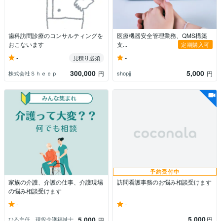
歯科訪問診療のコンサルティングを
医療機器安全管理業務、QMS構築
おこないます
支...
定期購入可
-
-
見積り必須
300,000
5,000
株式会社Ｓｈｅｅｐ
shopjj
円
円
予約受付中
家族の介護、介護の仕事、介護現場
訪問看護事務のお悩み相談受けます
の悩み相談受けます
-
-
5,000
5,000
円
ひろ主任 現役介護福祉士
円