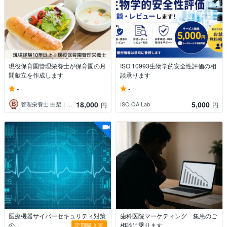
現役保育園管理栄養士が保育園の月
ISO 10993生物学的安全性評価の相
間献立を作成します
談承ります
-
-
18,000
5,000
管理栄養士 由梨｜献立作成・記事・動画
ISO QA Lab
円
円
医療機器サイバーセキュリティ対策
歯科医院マーケティング 集患のご
の...
相談に乗ります
定期購入可