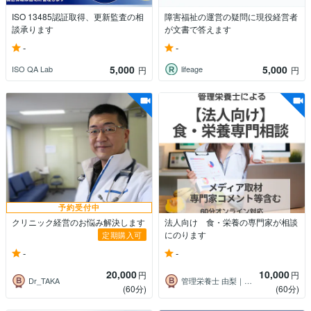
ISO 13485認証取得、更新監査の相
障害福祉の運営の疑問に現役経営者
談承ります
が文書で答えます
-
-
5,000
5,000
ISO QA Lab
lifeage
円
円
予約受付中
クリニック経営のお悩み解決します
法人向け 食・栄養の専門家が相談
にのります
定期購入可
-
-
20,000
10,000
円
円
Dr_TAKA
管理栄養士 由梨｜献立作成・記事・動画
(60分)
(60分)