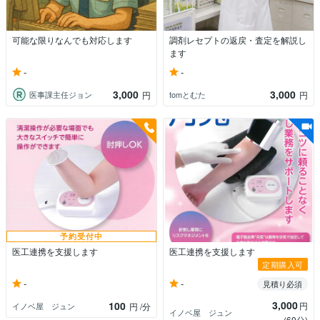
可能な限りなんでも対応します
調剤レセプトの返戻・査定を解説し
ます
-
-
3,000
3,000
医事課主任ジョン
tomとむた
円
円
予約受付中
医工連携を支援します
医工連携を支援します
定期購入可
-
-
見積り必須
3,000
100
円
イノベ屋 ジュン
円
/分
イノベ屋 ジュン
(60分)