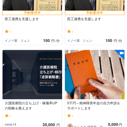
予約受付中
予約受付中
医工連携を支援します
医工連携を支援します
-
-
100
100
イノベ屋 ジュン
イノベ屋 ジュン
円
/分
円
/分
介護医療院の立ち上げ・稼働率UP
5千円～精神障害年金の自力申請を
の戦略を教えます
サポートします
-
-
5,000
35,000
円
mimic14
円
むらさき 研究員・社会福祉士・不登校支援