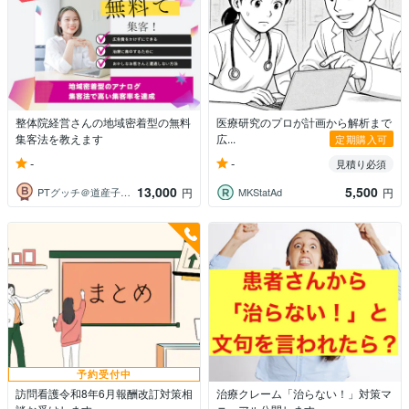
整体院経営さんの地域密着型の無料
医療研究のプロが計画から解析まで
集客法を教えます
広...
定期購入可
-
-
見積り必須
13,000
5,500
PTグッチ＠道産子肩こりコンサルタント
MKStatAd
円
円
予約受付中
訪問看護令和8年6月報酬改訂対策相
治療クレーム「治らない！」対策マ