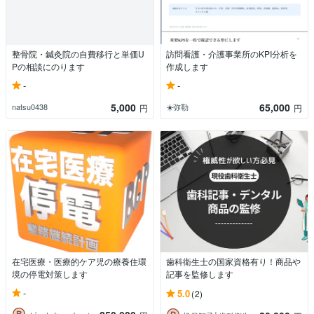
整骨院・鍼灸院の自費移行と単価U
訪問看護・介護事業所のKPI分析を
Pの相談にのります
作成します
-
-
5,000
65,000
natsu0438
☀️弥勒
円
円
在宅医療・医療的ケア児の療養住環
歯科衛生士の国家資格有り！商品や
境の停電対策します
記事を監修します
-
5.0
(2)