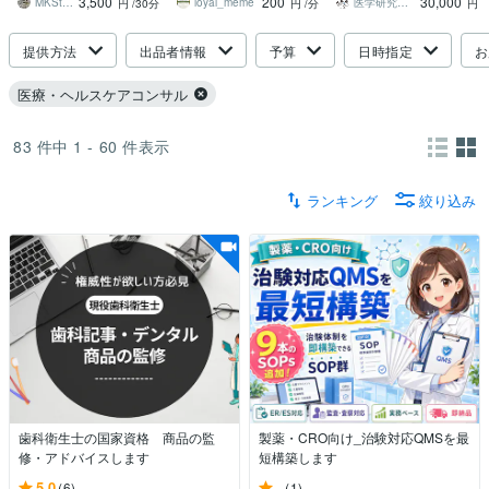
3,500
200
30,000
験と知識で支援します。
お受けします
MKStatAd
loyal_meme
医学研究倫理コンサル
円
/30分
円
/分
円
提供方法
出品者情報
予算
日時指定
お
医療・ヘルスケアコンサル
83
件中
1 - 60
件表示
ランキング
絞り込み
歯科衛生士の国家資格 商品の監
製薬・CRO向け_治験対応QMSを最
修・アドバイスします
短構築します
5.0
-
(6)
(1)