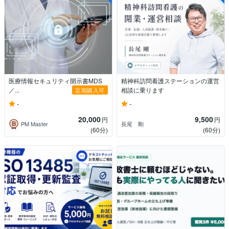
医療情報セキュリティ開示書MDS
精神科訪問看護ステーションの運営
／...
相談に乗ります
定期購入可
-
-
20,000
9,500
円
円
PM Master
長尾 剛
(60分)
(60分)