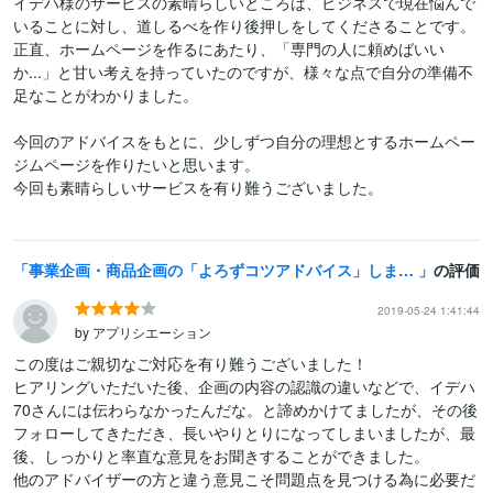
イデハ様のサービスの素晴らしいところは、ビジネスで現在悩んで
いることに対し、道しるべを作り後押しをしてくださることです。

正直、ホームページを作るにあたり、「専門の人に頼めばいい
か...」と甘い考えを持っていたのですが、様々な点で自分の準備不
足なことがわかりました。

今回のアドバイスをもとに、少しずつ自分の理想とするホームペー
ジムページを作りたいと思います。

今回も素晴らしいサービスを有り難うございました。

事業企画・商品企画の「よろずコツアドバイス」します 起業・企画中！売れる事業・商品の企画で悩んでる方まず相談を！
の評価
2019-05-24 1:41:44
by アプリシエーション
この度はご親切なご対応を有り難うございました！

ヒアリングいただいた後、企画の内容の認識の違いなどで、イデハ
70さんには伝わらなかったんだな。と諦めかけてましたが、その後
フォローしてきただき、長いやりとりになってしまいましたが、最
後、しっかりと率直な意見をお聞きすることができました。

他のアドバイザーの方と違う意見こそ問題点を見つける為に必要だ