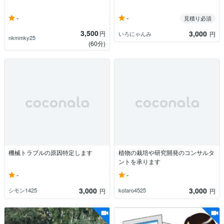
-
-
見積り必須
3,500
3,000
円
いろにゃんみ
円
nkmmky25
(60分)
機械トラブルの原因特定します
植物の栽培や研究開発のコンサルタ
ントを承ります
-
-
3,000
3,000
シモン1425
kotaro4525
円
円