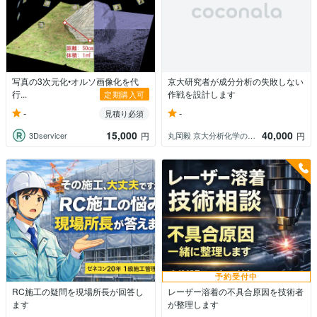
写真の3次元化•オルソ画像化を代
京大研究者が成分分析の失敗しない
行...
作戦を設計します
定期購入可
-
-
見積り必須
15,000
40,000
3Dservicer
丸岡毅 京大分析化学の起業家
円
円
予約受付中
RC施工の疑問を現場所長が回答し
レーザー溶着の不具合原因を技術者
ます
が整理します