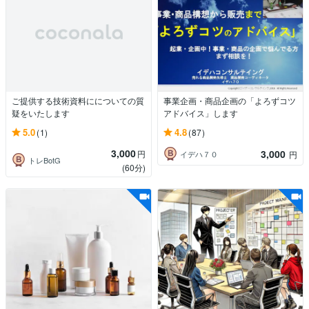
ご提供する技術資料にについての質
事業企画・商品企画の「よろずコツ
疑をいたします
アドバイス」します
5.0
4.8
(1)
(87)
3,000
3,000
円
イデハ７０
円
トレBotG
(60分)