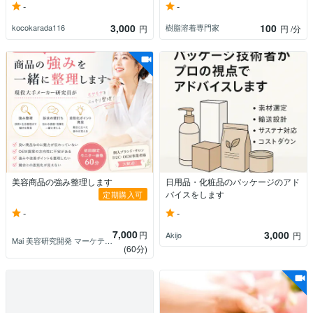
-
-
3,000
100
kocokarada116
樹脂溶着専門家
円
円
/分
美容商品の強み整理します
日用品・化粧品のパッケージのアド
バイスをします
定期購入可
-
-
7,000
3,000
円
Akijo
円
Mai 美容研究開発 マーケティング戦略
(60分)