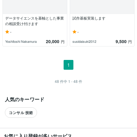
データサイエンスを基軸とした事業
試作基板実装します
の相談受け付けます
-
-
20,000
9,500
Yoshitoshi Nakamura
susidaisuki2012
円
円
1
48
件中
1 - 48
件
人気のキーワード
コンサル 技術
お気に入り登録が多いサービス