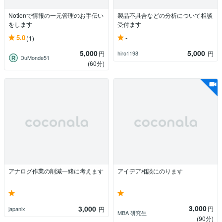
Notionで情報の一元管理のお手伝い
製品不具合などの分析について相談
をします
受付ます
-
5.0
(1)
5,000
5,000
hiro1198
円
円
DuMonde51
(60分)
アナログ作業の削減一緒に考えます
アイデア相談にのります
-
-
3,000
3,000
円
japanix
円
MBA 研究生
(90分)