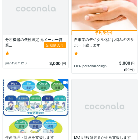
予約受付中
分析機器の機種選定 元メーカー営
自事業のデジタル化にお悩みの方サ
業...
ポート致します
定期購入可
-
-
3,000
3,000
円
juan19871213
円
LIEN personal design
(90分)
生産管理・計画を支援します
MOT現役研究者が企画支援します