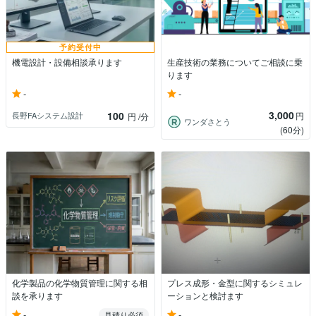
予約受付中
機電設計・設備相談承ります
生産技術の業務についてご相談に乗
ります
-
-
3,000
100
円
長野FAシステム設計
円
/分
ワンダさとう
(60分)
化学製品の化学物質管理に関する相
プレス成形・金型に関するシミュレ
談を承ります
ーションと検討ます
-
-
見積り必須