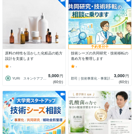
予約受付中
原料の特性を活かした化粧品の処方
技術シーズの共同研究・技術移転の
設計を支援します
進め方を整理します
-
-
5,000
3,000
円
円
YURI スキンケアフォーミュレーター
郡司｜技術事業化・事業計画アドバイザー
(60分)
(60分)