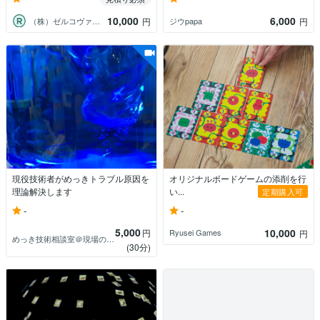
10,000
6,000
（株）ゼルコヴァコンサルティングオフィス
ジウpapa
円
円
現役技術者がめっきトラブル原因を
オリジナルボードゲームの添削を行
理論解決します
い...
定期購入可
-
-
5,000
10,000
円
Ryusei Games
円
めっき技術相談室＠現場の駆け込み寺
(30分)