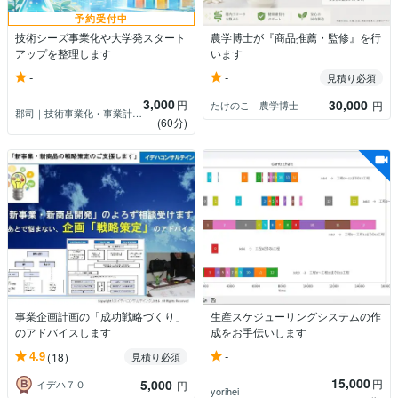
予約受付中
技術シーズ事業化や大学発スタート
農学博士が『商品推薦・監修』を行
アップを整理します
います
-
-
見積り必須
3,000
30,000
円
たけのこ 農学博士
円
郡司｜技術事業化・事業計画アドバイザー
(60分)
事業企画計画の「成功戦略づくり」
生産スケジューリングシステムの作
のアドバイスします
成をお手伝いします
-
4.9
(18)
見積り必須
15,000
5,000
円
イデハ７０
円
yorihei