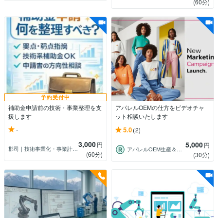
(60分)
予約受付中
補助金申請前の技術・事業整理を支
アパレルOEMの仕方をビデオチャ
援します
ット相談いたします
-
5.0
(2)
3,000
5,000
円
円
郡司｜技術事業化・事業計画アドバイザー
アパレルOEM生産＆海外仕入サポート
(60分)
(30分)