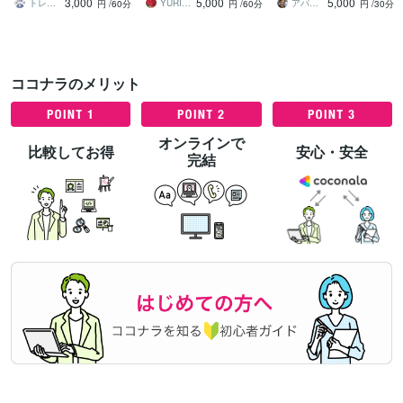
3,000
5,000
5,000
いう形で具体化します
トレBotG
YURI スキンケアフォーミュレーター
アパレルOEM生産＆海外仕入サポート
円
/60分
円
/60分
円
/30分
ココナラのメリット
オンラインで
比較してお得
安心・安全
完結