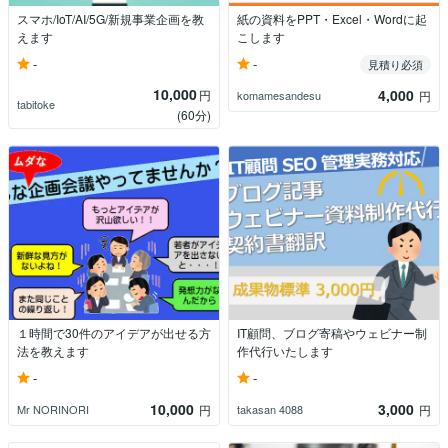
スマホ/IoT/AI/5G/新規事業企画を教
紙の資料をPPT・Excel・Wordに起
えます
こします
-
-
見積り必須
10,000
4,000
円
komamesandesu
円
tabitoke
(60分)
１時間で30件のアイデアが出せる方
IT顧問、ブログ寄稿やウェビナー制
法を教えます
作代行いたします
-
-
10,000
3,000
Mr NORINORI
takasan 4088
円
円