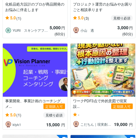
化粧品処方設計のプロが商品開発の
プロジェクト運営のお悩みやお困り
お悩みに伴走します
ごと相談承ります
5.0
5.0
(1)
(3)
見積り必須
5,000
3,000
円
円
YURI スキンケアフォーミュレーター
小山 透
(60分)
(60分)
事業開発、事業計画のコーチング、
ワークPDF3点で外的意図で現実
メ...
設...
定期購入可
定期購入可
-
5.0
(1)
見積り必須
19,000
15,000
こだちん｜現実創造の実践コーチ
円
ktyk1
円