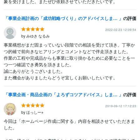
象を受けました。またぜひ依頼させていただきたいです。
事業企画計画の「成功戦略づくり」のアドバイスします 起業計画！成功戦略や最適計画でお悩みの方、開発士に相談下さい
の評価
2022-02-23 12:09:54
by みゆき なるみ
事業構想がまだ固まっていない段階での相談を受けて頂き、丁寧か
つ的確で前向きなヒアリングとコメントなどで伴走頂きました。

作業の工程や完成品からも事業に取り掛かるために必要なことを一
つ一つ確認でき勇気を頂きました。

誠にありがとうございました。

また機会がありましたらどうぞ宜しくお願いしたいです。
事業企画・商品企画の「よろずコツアドバイス」します 起業・企画中！売れる事業・商品の企画で悩んでる方まず相談を！
の評価
2019-09-12 17:12:23
by ほっしー⭐︎
今回は「ホームページ作成に関する」内容を相談させていただきま
した。
