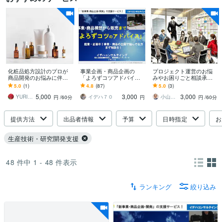
化粧品処方設計のプロが
事業企画・商品企画の
プロジェクト運営のお悩
商品開発のお悩みに伴走
「よろずコツアドバイ
みやお困りごと相談承り
します コンセプト・世界
ス」します 起業・企画
ます プロジェクト成功の
5.0
(1)
4.8
(87)
5.0
(3)
観を整理し、処方設計と
中！売れる事業・商品の
鍵を元ソニーのPMOがわ
5,000
3,000
3,000
いう形で具体化します
企画で悩んでる方まず相
かりやすく伝授！
YURI スキンケアフォーミュレーター
イデハ７０
小山 透
円
/60分
円
円
/60分
談を！
提供方法
出品者情報
予算
日時指定
お
生産技術・研究開発支援
48
件中
1 - 48
件表示
ランキング
絞り込み