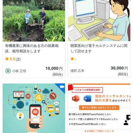
有機農業に興味のある方の就農相
開業医向け電子カルテシステムに関
談、栽培相談をします
して話せます
-
5.0
(2)
30,000
10,000
円
円
浦部 広幸
小林 正明
(60分)
(60分)