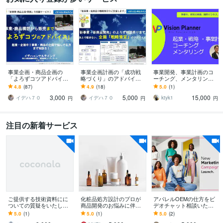
すべて見る
事業企画・商品企画の
事業企画計画の「成功戦
事業開発、事業計画のコ
「よろずコツアドバイ
略づくり」のアドバイス
ーチング、メンタリング
ス」します 起業・企画
します 起業計画！成功戦
します ・事業開発で今何
4.8
(87)
4.9
(18)
5.0
(1)
中！売れる事業・商品の
略や最適計画でお悩みの
をするか次に何をするか
3,000
5,000
15,000
企画で悩んでる方まず相
方、開発士に相談下さい
の道筋を示し伴走します
イデハ７０
イデハ７０
ktyk1
円
円
円
談を！
注目の新着サービス
ご提供する技術資料にに
化粧品処方設計のプロが
アパレルOEMの仕方をビ
ついての質疑をいたしま
商品開発のお悩みに伴走
デオチャット相談いたし
す 専門技術的に対応させ
します コンセプト・世界
ます アパレルブランドの
5.0
(1)
5.0
(1)
5.0
(2)
ていただきます。
観を整理し、処方設計と
立ち上げをサポート！