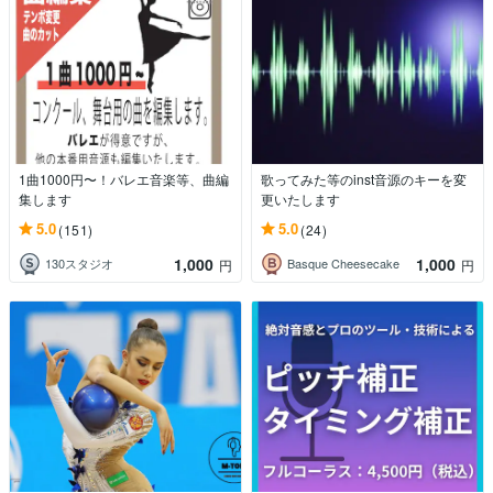
1曲1000円〜！バレエ音楽等、曲編
歌ってみた等のinst音源のキーを変
集します
更いたします
5.0
5.0
(151)
(24)
1,000
1,000
130スタジオ
Basque Cheesecake
円
円