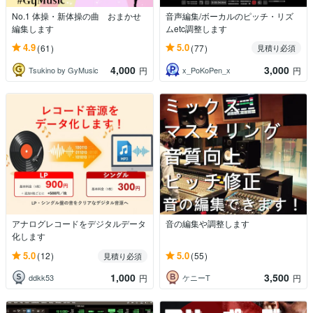
No.1 体操・新体操の曲 おまかせ
音声編集/ボーカルのピッチ・リズ
編集します
ムetc調整します
4.9
5.0
(61)
(77)
見積り必須
4,000
3,000
Tsukino by GyMusic
x_PoKoPen_x
円
円
アナログレコードをデジタルデータ
音の編集や調整します
化します
5.0
5.0
(12)
(55)
見積り必須
1,000
3,500
ddkk53
ケニーT
円
円