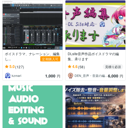
ボイスドラマ、ナレーション、編集
DLsite音声作品ボイスドラマの編
し...
集、承ります
定期購入可
5.0
4.6
(127)
(58)
見積り必須
1,000
6,000
kzmari
DEN_音声・音楽の編集承ります。
円
円