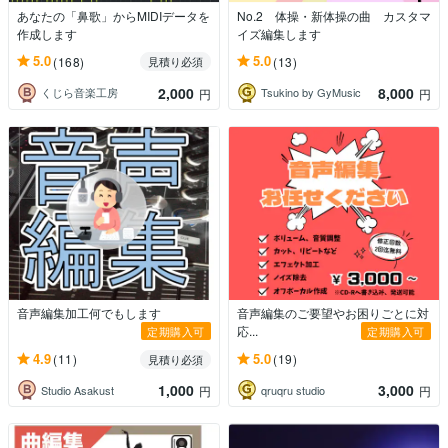
あなたの「鼻歌」からMIDIデータを
No.2 体操・新体操の曲 カスタマ
作成します
イズ編集します
5.0
5.0
(168)
(13)
見積り必須
2,000
8,000
くじら音楽工房
Tsukino by GyMusic
円
円
音声編集加工何でもします
音声編集のご要望やお困りごとに対
応...
定期購入可
定期購入可
4.9
5.0
(11)
(19)
見積り必須
1,000
3,000
Studio Asakust
qruqru studio
円
円