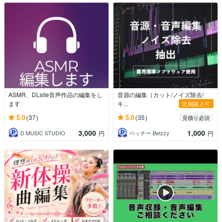
ASMR、DLsite音声作品の編集をし
音源の編集（カット/ノイズ除去/
ます
キ...
定期購入可
5.0
5.0
(37)
(35)
見積り必須
3,000
1,000
D MUSIC STUDIO
ベッチー Betzzy
円
円