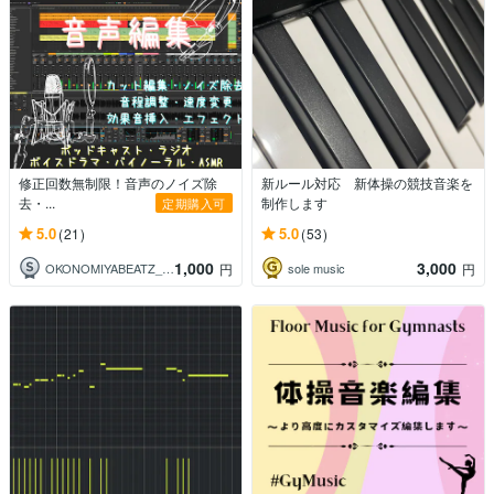
修正回数無制限！音声のノイズ除
新ルール対応 新体操の競技音楽を
去・...
制作します
定期購入可
5.0
5.0
(21)
(53)
1,000
3,000
OKONOMIYABEATZ_MIX師
sole music
円
円