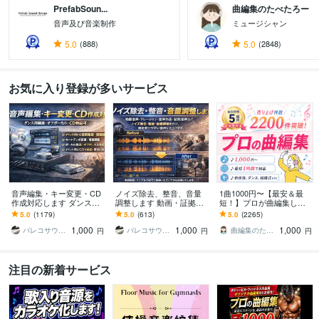
PrefabSoun...
曲編集のたべたろー
音声及び音楽制作
ミュージシャン
すべて見る
5.0
(888)
5.0
(2848)
お気に入り登録が多いサービス
音声編集・キー変更・CD
ノイズ除去、整音、音量
1曲1000円〜【最安＆最
作成対応します ダンスな
調整します 動画・証拠音
短！】プロが曲編集しま
どのイベント用楽曲編
声を聞き取りやすく改善
す カット、メドレー化、
5.0
(1179)
5.0
(613)
5.0
(2265)
集・オフボーカル・CD納
キーやテンポ変更、ボー
1,000
1,000
1,000
品可
カル除去
パレコサウンド
パレコサウンド
曲編集のたべたろー
円
円
円
注目の新着サービス