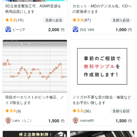
3D立体音響加工可、ASMR音源を
カセット・MDのデジタル化、CDへ
商用品質にします
の変換承ります
5.0
5.0
(10)
(87)
見積り必須
見積り必須
2,000
1,000
ピーピP
四谷 VM4
円
円
現役ボーカリストがピッチ修正、ノ
ノイズや不要な音の除去・修復など
イズ除去します
をお手伝い致します
5.0
5.0
(9)
(36)
見積り必須
1,500
1,500
Lako（らこ）
maimai90
円
円