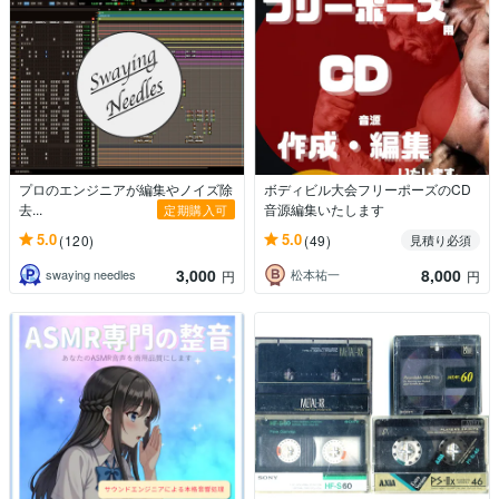
プロのエンジニアが編集やノイズ除
ボディビル大会フリーポーズのCD
去...
音源編集いたします
定期購入可
5.0
5.0
(120)
(49)
見積り必須
3,000
8,000
swaying needles
松本祐一
円
円