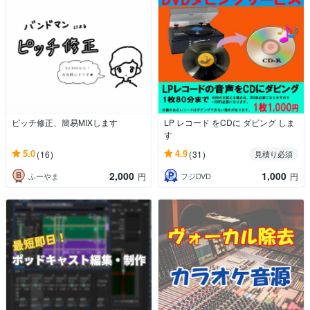
ピッチ修正、簡易MIXします
LP レコード をCDに ダビング しま
す
5.0
4.9
(16)
(31)
見積り必須
2,000
1,000
ふーやま
フジDVD
円
円