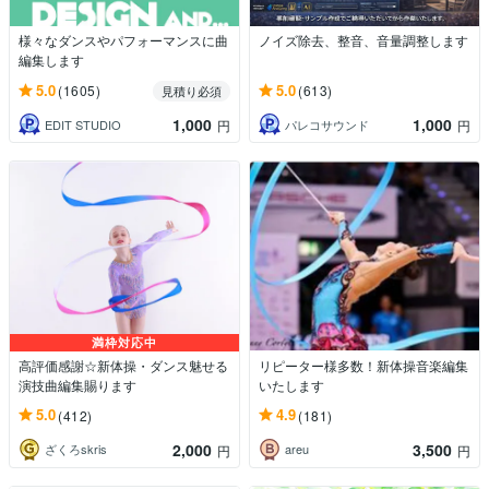
様々なダンスやパフォーマンスに曲
ノイズ除去、整音、音量調整します
編集します
5.0
5.0
(1605)
(613)
見積り必須
1,000
1,000
EDIT STUDIO
パレコサウンド
円
円
満枠対応中
高評価感謝☆新体操・ダンス魅せる
リピーター様多数！新体操音楽編集
演技曲編集賜ります
いたします
5.0
4.9
(412)
(181)
2,000
3,500
ざくろskris
areu
円
円