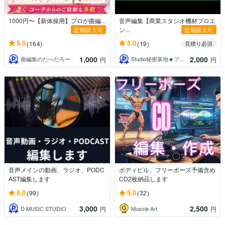
1000円〜【新体操用】プロが曲編...
音声編集【商業スタジオ機材プロエ
ン...
定期購入可
定期購入可
5.0
5.0
(164)
(19)
見積り必須
1,000
2,000
曲編集のたべたろー
Studio秘密基地★プロ声優＆プロ集団
円
円
音声メインの動画、ラジオ、PODC
ボディビル、フリーポーズ予備含め
AST編集します
CD2枚納品します
5.0
5.0
(99)
(32)
3,000
2,500
D MUSIC STUDIO
Muscle Art
円
円