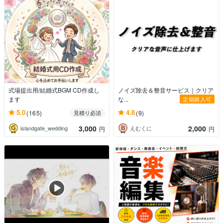
式場提出用/結婚式BGM CD作成し
ノイズ除去＆整音サービス｜クリア
ます
な...
定期購入可
5.0
4.8
(165)
(9)
見積り必須
3,000
2,000
islandgate_wedding
えむくに
円
円