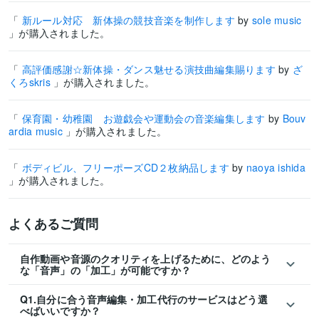
「
新ルール対応 新体操の競技音楽を制作します
by
sole music
」が購入されました。
「
高評価感謝☆新体操・ダンス魅せる演技曲編集賜ります
by
ざ
くろskris
」が購入されました。
「
保育園・幼稚園 お遊戯会や運動会の音楽編集します
by
Bouv
ardia music
」が購入されました。
「
ボディビル、フリーポーズCD２枚納品します
by
naoya ishida
」が購入されました。
よくあるご質問
自作動画や音源のクオリティを上げるために、どのよう
な「音声」の「加工」が可能ですか？
Q1.自分に合う音声編集・加工代行のサービスはどう選
べばいいですか？