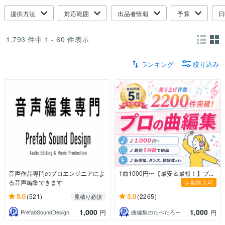
提供方法
対応範囲
出品者情報
予算
日
1,793
件中
1 - 60
件表示
ランキング
絞り込み
音声作品専門のプロエンジニアによ
1曲1000円〜【最安＆最短！】プ...
る音声編集できます
定期購入可
5.0
5.0
(521)
(2265)
見積り必須
1,000
1,000
PrefabSoundDesign
曲編集のたべたろー
円
円