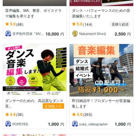
音声編集、MA、整音、ボイスドラ
ダンス・パフォーマンスのための音
マ編集を承ります
楽編集いたします
5.0
5.0
(68)
(144)
見積り必須
10,000
2,500
音声制作団体『MVStudio』
Nakamachi Shunji
円
円
ダンサーのための、高品質なダンス
即日納品中！プロダンサーが音楽編
音...
集します
定期購入可
4.9
4.9
(38)
(265)
1,000
1,000
POPEYES
suke_videographer
円
円