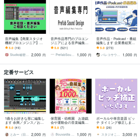
音声編集【商業スタジオ
音声作品専門のプロエン
音声作品・Podcast・番組
機材プロエンジニア】致
ジニアによる音声編集で
編集します 企業番組実績
します プロ認定■台詞、
きます DLsite、シチュエ
あり・定期配信・継続案
5.0
(19)
5.0
(521)
5.0
(273)
ドラマCD、音楽、歌、音
ーションボイスなど実績1
件OKです！
2,000
1,000
1,000
声・音楽、全てプロ！
000件以上！
Studio秘密基地★プロ声優＆プロ集団
PrefabSoundDesign
パレコサウンド
円
円
円
定番サービス
1曲をお好きな形に編集し
保育園・幼稚園 お遊戯
ボーカルや単音楽器 ピッ
ます 余興／ダンス／お遊
会や運動会の音楽編集し
チ タイミング修正します
戯／発表会／歌唱コンク
ます 歌いやすい、踊りや
1パート3000円でご対応
5.0
(41)
5.0
(7)
5.0
(26)
ール／ステージ発表
すいように編集！キーや
フルでも追加料金なし！
2,000
1,000
3,000
ボーカル除去も対応！
とみー（旧 まいたけ）
Bouvardia music
スタジオこわね
円
円
円