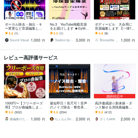
ボーカル除去・抽出・キ
No.3 YouTube掲載音源
ボディービル 大会用に
ー変更など音源編集しま
をお届けします ★GyMusi
音源編集します 【一律1,0
す プロ歌手への提供実績
c掲載の編集済み曲をお使
00円 CD込み！】修正無制
5.0
(1)
5.0
(1)
4.9
(9)
あり◎【先着5名様】は50
いになりたい方向けです
限！！
1,000
3,000
1,000
0円引き‼️
Sound Visual
Tsukino by GyMusic
Bouvardia music
円
円
円
レビュー高評価サービス
満枠対応中
1000円〜【フリーポーズ
最短即日！長尺可！音声
高評価感謝☆新体操・ダ
用】プロが曲編集します
のノイズ除去・整音承り
ンス魅せる演技曲編集賜
音楽で差が付く！最後の
ます 全体をかなり細かく
ります ☆満足度100％分
5.0
(302)
5.0
(254)
5.0
(412)
一音まで美しく、筋肉美
ノイズ除去するためご好
からない事はDMでお気軽
1,000
2,000
2,000
が引き立つ一曲に
評！幅広く対応します
に！
曲編集のたべたろー
ちょもんSoundStudio
ざくろskris
円
円
円