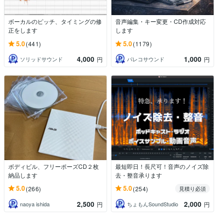
ボーカルのピッチ、タイミングの修
音声編集・キー変更・CD作成対応
正をします
します
5.0
5.0
(441)
(1179)
4,000
1,000
ソリッドサウンド
パレコサウンド
円
円
ボディビル、フリーポーズCD２枚
最短即日！長尺可！音声のノイズ除
納品します
去・整音承ります
5.0
5.0
(266)
(254)
見積り必須
2,500
2,000
naoya ishida
ちょもんSoundStudio
円
円