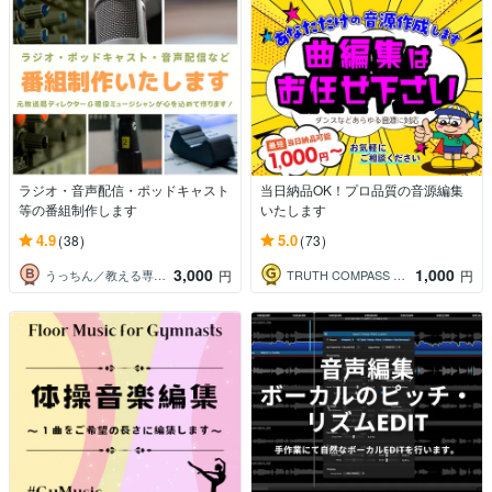
ラジオ・音声配信・ポッドキャスト
当日納品OK！プロ品質の音源編集
等の番組制作します
いたします
4.9
5.0
(38)
(73)
3,000
1,000
うっちん／教える専門家
TRUTH COMPASS 音助くん
円
円