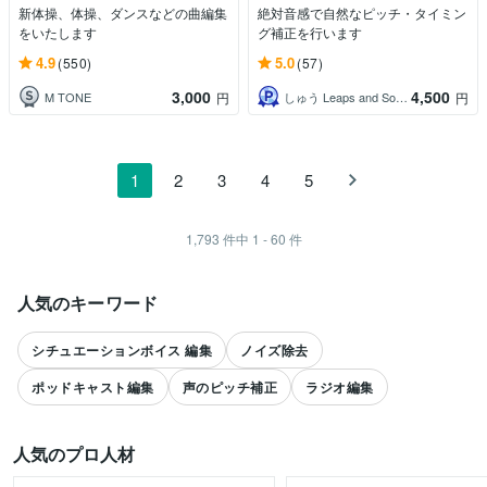
新体操、体操、ダンスなどの曲編集
絶対音感で自然なピッチ・タイミン
をいたします
グ補正を行います
4.9
5.0
(550)
(57)
3,000
4,500
M TONE
しゅう Leaps and Sounds
円
円
1
2
3
4
5
1,793
件中
1 - 60
件
人気のキーワード
シチュエーションボイス 編集
ノイズ除去
ポッドキャスト編集
声のピッチ補正
ラジオ編集
人気のプロ人材