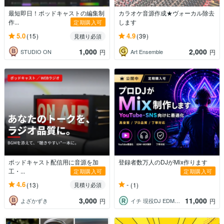
最短即日！ポッドキャストの編集制
カラオケ音源作成★ヴォーカル除去
作...
します
定期購入可
5.0
4.9
(15)
(39)
見積り必須
1,000
2,000
STUDIO ON
Art Ensemble
円
円
ポッドキャスト配信用に音源を加
登録者数万人のDJがMix作ります
工・...
定期購入可
定期購入可
4.6
-
(13)
(1)
見積り必須
3,000
11,000
よざかずき
イチ 現役DJ EDMプロデューサー
円
円