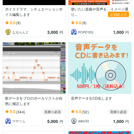
ボイスドラマ、シチュエーションボ
使いたい楽曲や音声を、イメージ通
イス編集します
り...
定期購入可
5.0
5.0
(9)
(9)
3,000
1,000
なるらんど
POPEYES
円
円
歌データをプロのボーカリストが自
音声データをCD化します
然に補正します
5.0
5.0
(344)
(52)
見積り必須
見積り必須
5,000
1,000
マサツム
ddkk53
円
円