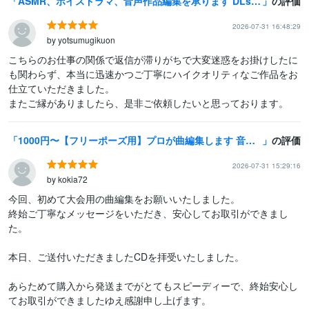
ASMR、ボイスドラマ、音声作品編集を承ります DLsite向け音声作品実積あり！
の評価
2026-07-31 16:48:29
by yotsumugikuon
こちらのお仕事の関係で返信が滞りがちで大変迷惑をお掛けしたに
も関わらず、本当に迅速かつご丁寧にハイクオリティなご作品をお
仕立ていただきました。

またご縁がありましたら、是非ご依頼したいと思っております。
1000円〜【フリーポーズ用】プロが曲編集します 音楽で差が付く！最後の一音まで美しく、筋肉美が引き立つ一曲に
の評価
2026-07-31 15:29:16
by kokia72
今回、初めて大会用の曲編集をお願いいたしました。

終始ご丁寧なメッセージをいただき、安心してお取引ができまし
た。

本日、ご送付いただきましたCDを拝受いたしました。

あらためて購入から発送までがとてもスピーディーで、終始安心し
てお取引ができましたゆえ感謝申し上げます。
