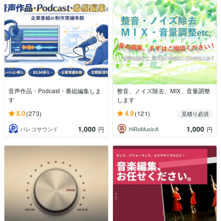
音声作品・Podcast・番組編集しま
整音、ノイズ除去、MIX、音量調整
す
します
5.0
4.9
(273)
(121)
見積り必須
1,000
1,000
パレコサウンド
HiRoMusicA
円
円