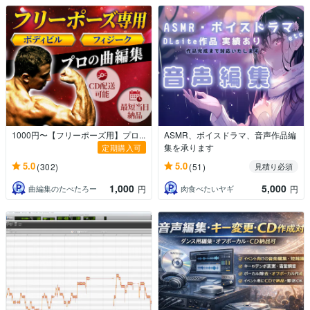
1000円〜【フリーポーズ用】プロ...
ASMR、ボイスドラマ、音声作品編
集を承ります
定期購入可
5.0
5.0
(302)
(51)
見積り必須
1,000
5,000
曲編集のたべたろー
肉食べたいヤギ
円
円