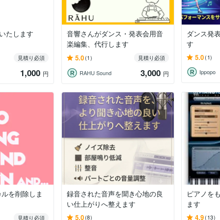
定いたします
音響さんがダンス・発表会用音
ダンス発
楽編集、代行します
す
5.0
5.0
(1)
見積り必須
(1)
見積り必須
1,000
3,000
Ippopo
RAHU Sound
円
円
カルを削除しま
録音された音声を聞き心地の良
ピアノを
い仕上がりへ整えます
ます
5.0
4.9
(8)
(13)
見積り必須