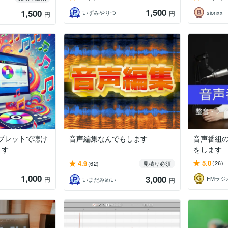
1,500
1,500
いずみやりつ
sionxx
円
円
ブレットで聴け
音声編集なんでもします
音声番組
ます
をします
5.0
4.9
(26)
(62)
見積り必須
1,000
3,000
円
いまだみめい
円