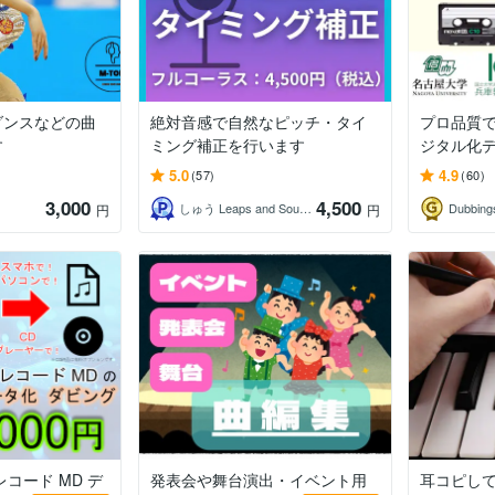
ダンスなどの曲
絶対音感で自然なピッチ・タイ
プロ品質
す
ミング補正を行います
ジタル化
5.0
4.9
(57)
(60)
3,000
4,500
しゅう Leaps and Sounds
Dubbing
円
円
コード MD デ
発表会や舞台演出・イベント用
耳コピし