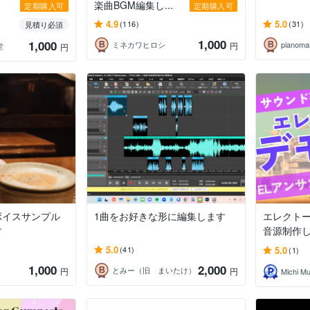
楽曲BGM編集し...
定期購入可
定期購入可
4.9
5.0
(116)
(31)
見積り必須
1,000
1,000
ミネカワヒロシ
pianoma
円
堂
円
ボイスサンプル
1曲をお好きな形に編集します
エレクト
す
音源制作
5.0
5.0
(41)
(1)
1,000
2,000
とみー（旧 まいたけ）
円
円
Michi Mu