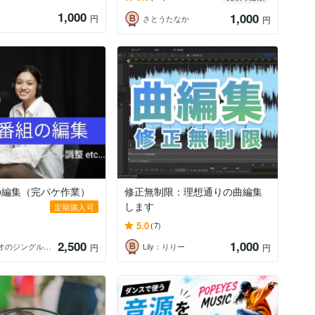
1,000
1,000
円
さとうたなか
円
の編集（完パケ作業）
修正無制限：理想通りの曲編集
します
定期購入可
5.0
(7)
2,500
1,000
FMラジオのジングル制作・音声番組の編集
Lily：りりー
円
円