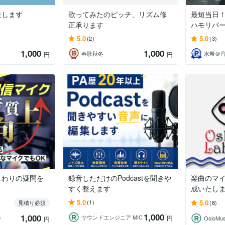
去します
歌ってみたのピッチ、リズム修
最短当日
正承ります
ハモリパ
5.0
5.0
(2)
(3)
1,000
1,000
春歌秋冬
円
円
まわりの疑問を
録音しただけのPodcastを聞きや
楽曲のマ
すく整えます
成いたし
5.0
5.0
(1)
見積り必須
(8)
1,000
1,000
サウンドエンジニア MIC
円
9
OsloMus
円