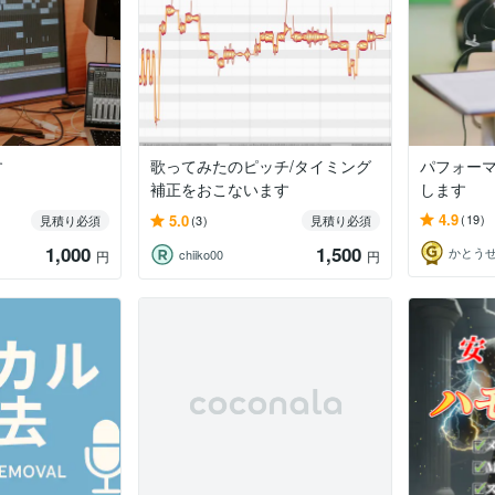
す
歌ってみたのピッチ/タイミング
パフォー
補正をおこないます
します
4.9
5.0
(19)
見積り必須
(3)
見積り必須
1,000
1,500
かとう
chiiko00
円
円