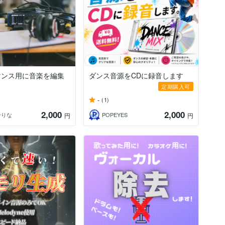
マンス用に音楽を編集
ダンス音源をCDに録音します
定期購入可
-
(1)
2,000
2,000
せりな
POPEYES
円
円