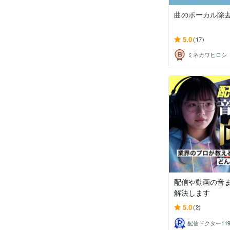
曲のボーカル除
5.0
(17)
ミネカワヒロシ
配信や動画の音
解決します
5.0
(2)
配信ドクター11