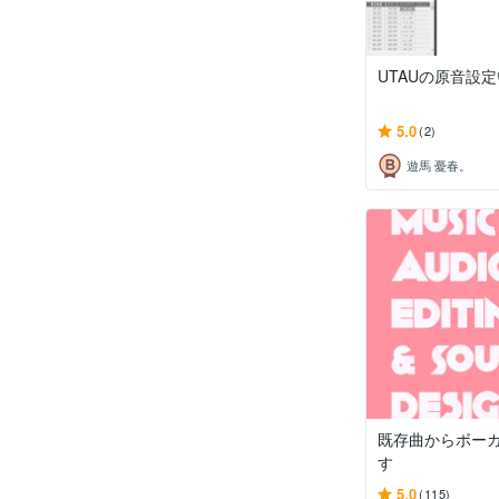
UTAUの原音設
5.0
(2)
遊馬 憂春。
既存曲からボー
す
5.0
(115)