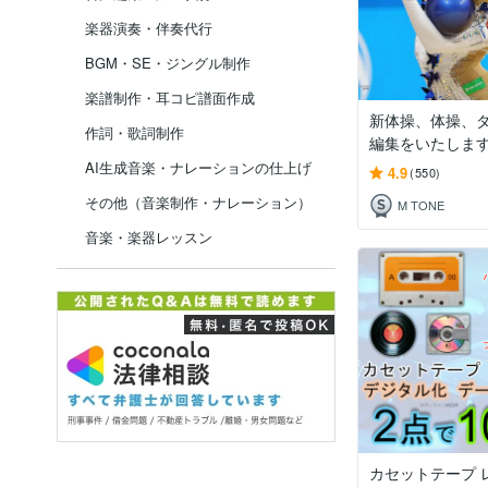
楽器演奏・伴奏代行
BGM・SE・ジングル制作
楽譜制作・耳コピ譜面作成
新体操、体操、
作詞・歌詞制作
編集をいたしま
AI生成音楽・ナレーションの仕上げ
4.9
(550)
その他（音楽制作・ナレーション）
M TONE
音楽・楽器レッスン
カセットテープ レ