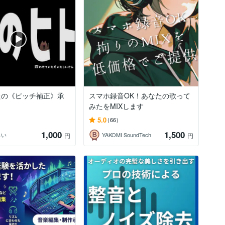
たの《ピッチ補正》承
スマホ録音OK！あなたの歌って
みたをMIXします
5.0
(66)
1,000
1,500
らい
YAKOMI SoundTech
円
円