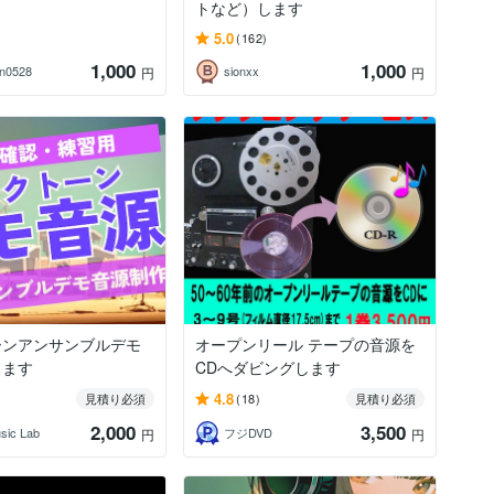
トなど）します
5.0
(162)
1,000
1,000
n0528
sionxx
円
円
ーンアンサンブルデモ
オープンリール テープの音源を
します
CDへダビングします
4.8
見積り必須
(18)
見積り必須
2,000
3,500
sic Lab
フジDVD
円
円