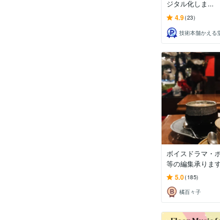
ジタル化しま...
4.9
(23)
技術本舗かえる
ボイスドラマ・
等の編集承りま
5.0
(185)
橘百々子