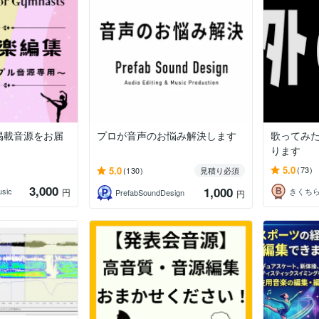
be掲載音源をお届
プロが音声のお悩み解決します
歌ってみ
ります
5.0
5.0
(73)
(130)
見積り必須
3,000
1,000
usic
きくち
円
PrefabSoundDesign
円