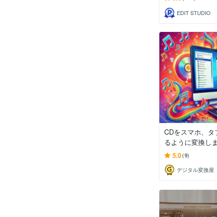
EDIT STUDIO
CDをスマホ、タ
るように変換し
5.0
(9)
デジタル変換屋