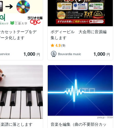
でカセットテープをデ
ボディービル 大会用に音源編
データ化します
集します
4.9
(9)
1,000
1,000
service
Bouvardia music
円
円
て楽譜に落とします
音楽を編集（曲の不要部分カッ