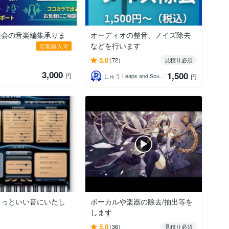
表会の音楽編集承りま
オーディオの整音、ノイズ除去
などを行います
定期購入可
5.0
(72)
見積り必須
3,000
1,500
円
しゅう Leaps and Sounds
円
もっといい音にいたし
ボーカルや楽器の除去/抽出等を
します
5.0
(36)
見積り必須