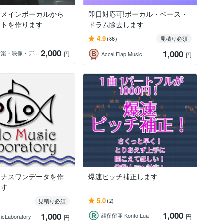
！メインボーカルから
即日対応可!ボーカル・ベース・
ートを作ります
ドラム除去します
4.9
(86)
見積り必須
2,000
1,000
水希＠音楽・映像・デザイン
円
Accel Flap Music
円
イナスワンデータを作
爆速ピッチ補正します
ます
5.0
(2)
見積り必須
1,000
1,000
紺留留亜 Konto Lua
円
icLaboratory
円