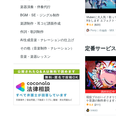
楽器演奏・伴奏代行
BGM・SE・ジングル制作
Vtuberに大人気！歌っ
Xをします エフェクト
楽譜制作・耳コピ譜面作成
自由自在！初めての方
5.0
(820)
サポート！
Perry｜作編曲・MIX
作詞・歌詞制作
AI生成音楽・ナレーションの仕上げ
定番サービス
その他（音楽制作・ナレーション）
音楽・楽器レッスン
満枠対応中
現役プロがハイクオリ
ケ音源の制作承ります
低価格高品質にてプロ
5.0
(211)
が制作します！
tmk93