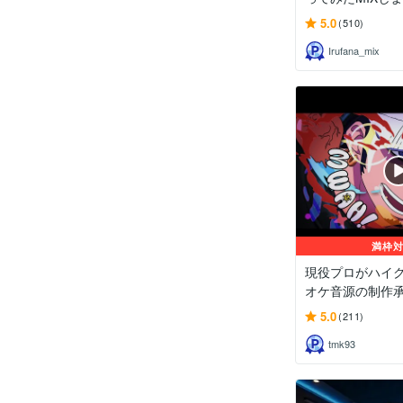
5.0
(510)
Irufana_mix
満枠
現役プロがハイ
オケ音源の制作承り
5.0
(211)
tmk93