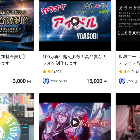
追加料金無し】
100万再生越え多数！高品質なカ
世界に一
ります
ラオケ制作します
カラオケ
5.0
4.9
(294)
(216)
3,000
15,000
Mick Music
アベセ
円
円