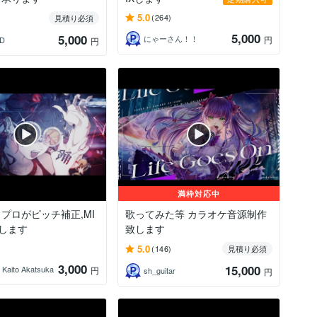
5.0
(264)
見積り必須
5,000
5,000
にゃーさん！！
円
UD
円
満枠対応中
プロがピッチ補正,MI
歌ってみた等 カラオケ音源制作
します
致します
5.0
(146)
見積り必須
3,000
15,000
aito Akatsuka
円
sh_guitar
円