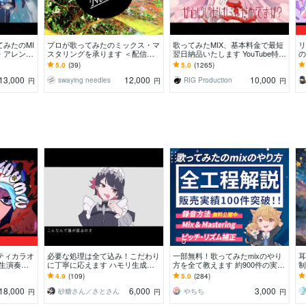
てみたのMI
プロが歌ってみたのミックス・マ
歌ってみたMIX、基本料金で最短
リ
・アレンジ
スタリングを承ります ＜配信関
翌日納品いたします YouTube特化
の
でも丁寧に
係トータル1000万回再生以上の
音質で高品質！スピード対応いた
立
5.0
(39)
5.0
(1265)
実績で仕上げます＞
します
確
13,000
12,000
10,000
swaying needles
RIG Production
円
円
円
ティカラオ
必要な処理は全て込み！こだわり
一部無料！歌ってみたmixのやり
耳
 生演奏！
に丁寧に応えます ハモリ生成基
方を全て教えます 約900件の実績
制
の作編曲家
本費用内対応 ケロケロ等柔軟に
【500万再生超え・カテラン１
ー
4.9
(109)
5.0
(284)
対応します
位・大手】
す
18,000
6,000
3,000
砂糖さん／さとさん
やちち
円
円
円