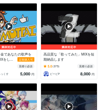
満枠対応中
満枠対応中
料金であなたの歌声を
高品質な「歌ってみた」MIXを短
Xをし...
期納品します
定期購入可
5.0
見積り必須
(375)
見積り必須
5,000
8,000
みっくす
ピーピP
円
円