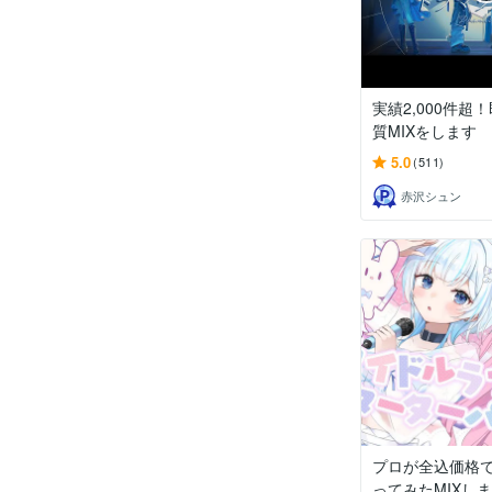
実績2,000件超
質MIXをします
5.0
(511)
赤沢シュン
プロが全込価格
ってみたMIXし