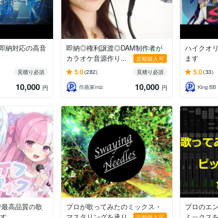
！即納対応の高音
即納◎権利譲渡◎DAM制作者が
ハイクオ
カラオケ音源作り...
ます
定期購入可
5.0
5.0
見積り必須
(282)
見積り必須
(33)
10,000
10,000
作曲家miz
King 
円
円
で最高品質の歌
プロが歌ってみたのミックス・
プロのエ
ます
マスタリングを承り...
ミックス
定期購入可