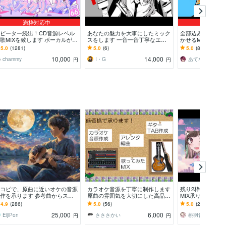
満枠対応中
満枠対
ピーター続出！CD音源レベル
あなたの魅力を大事にしたミック
全部込み料金であ
歌MIXを致します ボーカルが際
スをします 一音一音丁寧なエデ
かせるMIXをしま
つプロの歌MIX。1,200件超の
ィット！歌ってみたはお任せくだ
ハモリ生成、マス
5.0
(1281)
5.0
(6)
5.0
(858)
かな実績
さい！
工程を含む料金で
10,000
14,000
chammy
I・G
あてなみっくす
円
円
コピで、原曲に近いオケの音源
カラオケ音源を丁寧に制作します
残り2枠！限定価
作を承ります 参考曲からスピ
原曲の雰囲気を大切にした高品質
MIX承ります 通常
ディにオケ制作をいたしま
なカラオケ音源を制作します。
で世界観重視のM
4.9
(286)
5.0
(56)
5.0
(203)
！！
す！
25,000
6,000
EijiPon
さささかい
円
円