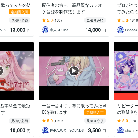
気！歌ってみたのM
配信者の方へ！高品質なカラオ
プロが全
ケ音源を制作致します
てみたの
定期購入可
5.0
5.0
見積り必須
(430)
見積り必須
(1819
13,000
14,000
MIX
隼人DRLilac
Gnocco 
円
円
、基本料金で最短
一音一音ずつ丁寧に歌ってみたM
リピーター
ます
IXを致します
の歌MIX
定期購入可
5.0
5.0
見積り必須
(1959)
見積り必須
(1281
10,000
3,500
PARADOX SOUNDS
chamm
円
円