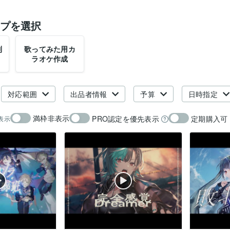
プを選択
制
歌ってみた用カ
ラオケ作成
対応範囲
出品者情報
予算
日時指定
満枠非表示
PRO認定を優先表示
定期購入可
表示