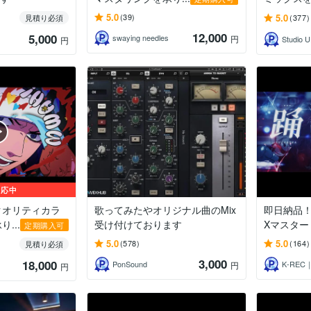
5.0
5.0
(39)
見積り必須
(377)
12,000
5,000
swaying needles
円
Studio 
円
対応中
クオリティカラ
歌ってみたやオリジナル曲のMix
即日納品！
...
受け付けております
Xマスター
定期購入可
5.0
5.0
(578)
(164)
見積り必須
3,000
18,000
PonSound
K‐REC｜K
円
円