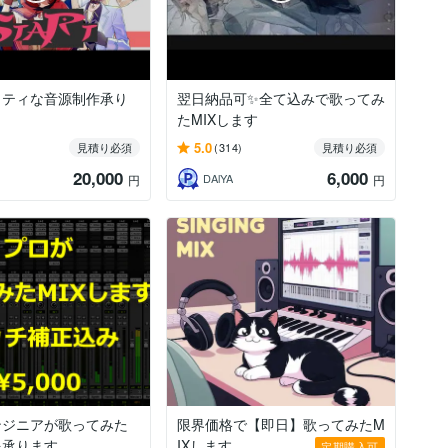
リティな音源制作承り
翌日納品可✨全て込みで歌ってみ
たMIXします
5.0
見積り必須
(314)
見積り必須
20,000
6,000
BB
DAlYA
円
円
ンジニアが歌ってみた
限界価格で【即日】歌ってみたM
を承ります
IXします
定期購入可