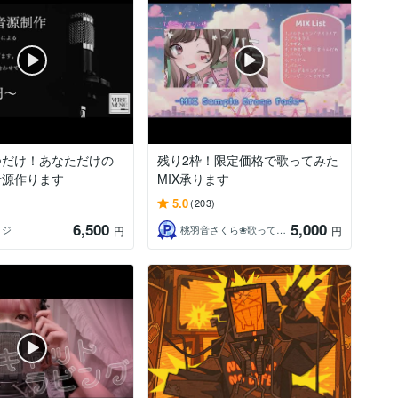
つだけ！あなただけの
残り2枠！限定価格で歌ってみた
音源作ります
MIX承ります
5.0
(203)
6,500
5,000
イジ
桃羽音さくら❀歌ってみたMIX師
円
円