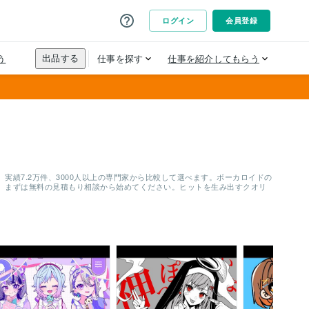
績7.2万件、3000人以上の専門家から比較して選べます。ボーカロイドの
、まずは無料の見積もり相談から始めてください。ヒットを生み出すクオリ