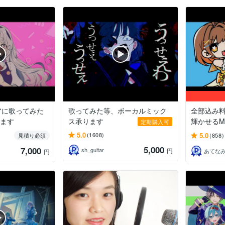
アに歌ってみた
歌ってみた等、ボーカルミック
全部込み
します
ス承ります
輝かせるMI
定期購入可
5.0
5.0
(1608)
見積り必須
(858)
5,000
7,000
sh_guitar
円
あてな
円