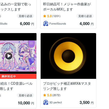
て込みの一定額で歌っ
即日納品可！メジャー作曲家が
ミックスします
ボーカルMIXします
5.0
)
見積り必須
(1201)
見積り必須
6,000
4,000
Studio
ForestSounds
円
円
満枠対応中
続出！CD音源レベル
プロがピッチ補正&MIX&マスタ
を致します
リング致します
5.0
(2072)
)
見積り必須
3,500
10,000
3D perfect
円
y
円