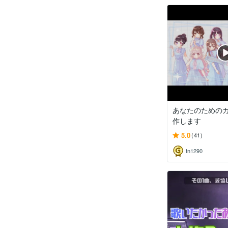
あなたのための
作します
5.0
(41)
tn1290