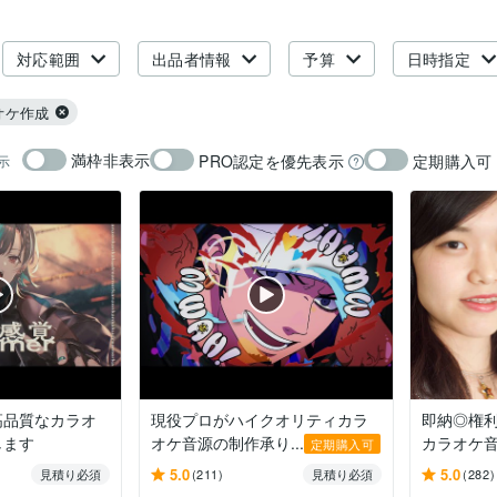
対応範囲
出品者情報
予算
日時指定
オケ作成
満枠非表示
PRO認定を優先表示
定期購入可
示
高品質なカラオ
現役プロがハイクオリティカラ
即納◎権利
します
オケ音源の制作承り...
カラオケ音源
定期購入可
5.0
5.0
見積り必須
(211)
見積り必須
(282)