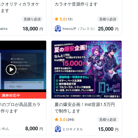
高クオリティカラオケ
カラオケ音源作ります
します
5.0
見積り必須
(13)
見積り必須
18,000
25,000
akira
frescoJP（フレスコ）
円
円
満枠対応中
5年のプロが高品質カラ
夏の爆安企画！inst音源1.5万円
を作ります
で制作します
5.0
(246)
見積り必須
8,000
15,000
いれん
円
ヒロキメタル
円