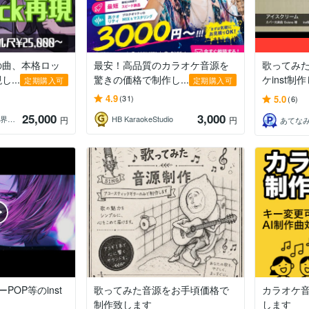
の曲、本格ロッ
最安！高品質のカラオケ音源を
歌ってみ
...
驚きの価格で制作し...
ケinst制
定期購入可
定期購入可
4.9
5.0
(31)
(6)
25,000
3,000
Ydi3110◆君の世界に、音を与える。
HB KaraokeStudio
円
円
あてな
ーPOP等のinst
歌ってみた音源をお手頃価格で
カラオケ音
制作致します
します