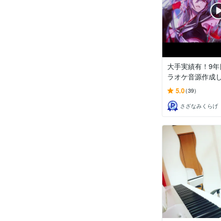
大手実績有！9年
ラオケ音源作成
5.0
(39)
さざなみくらげ