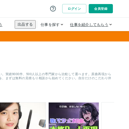
実績9000件、500人以上の専門家から比較して選べます。原曲再現から
を、まずは無料の見積もり相談から始めてください。自分だけのこだわり伴