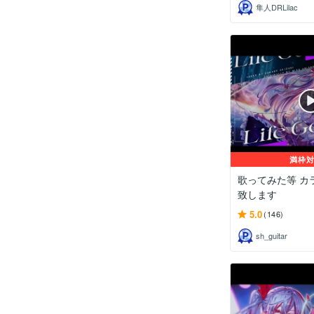
隼人DRLilac
満枠
歌ってみた等 カ
致します
5.0
(146)
sh_guitar