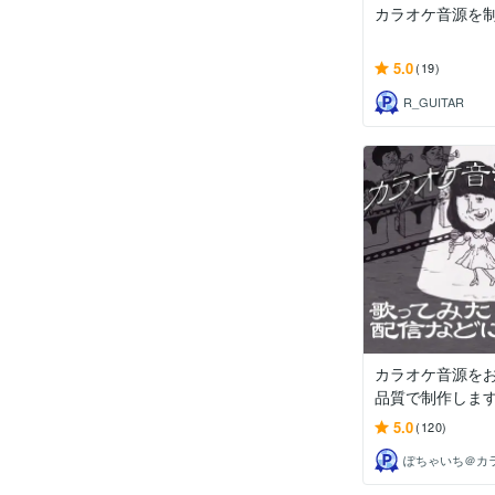
カラオケ音源を
5.0
(19)
R_GUITAR
カラオケ音源を
品質で制作しま
5.0
(120)