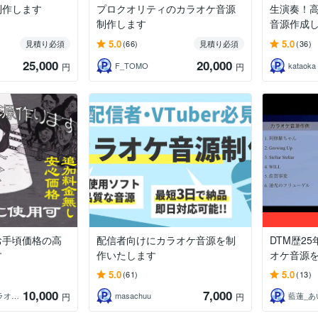
制作します
プロクオリティのカラオケ音源
生演奏！
制作します
音源作成
5.0
5.0
見積り必須
(66)
見積り必須
(36)
25,000
20,000
F_TOMO
kataoka 
円
円
お手頃価格の高
配信者向けにカラオケ音源を制
DTM歴2
す
作いたします
オケ音源
5.0
5.0
(61)
(13)
10,000
7,000
ぽちゃいち＠カラオケ音源作ります
masachuu
藍蓮_あ
円
円