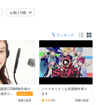
お届け日数
ランキング
譲渡◎DAM制作者が
ハイクオリティな音源制作承り
作り...
ます
定期購入可
5.0
見積り必須
(33)
見積り必須