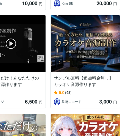
10,000
20,000
z
King BB
円
円
つだけ！あなただけの
サンプル無料【追加料金無し】
音源作ります
カラオケ音源作ります
5.0
(98)
6,500
3,000
イジ
星屑レコード
円
円