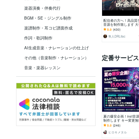
楽器演奏・伴奏代行
BGM・SE・ジングル制作
配信者の方へ！高品質
音源を制作致します 大手
楽譜制作・耳コピ譜面作成
berの制作経験豊富な
5.0
(430)
せください
隼人DRLilac
作詞・歌詞制作
AI生成音楽・ナレーションの仕上げ
定番サービス
その他（音楽制作・ナレーション）
音楽・楽器レッスン
夏の爆安企画！inst音源
制作します キー変更
ック無制限！フルコーラ
5.0
(246)
a生演奏
ヒロキメタル