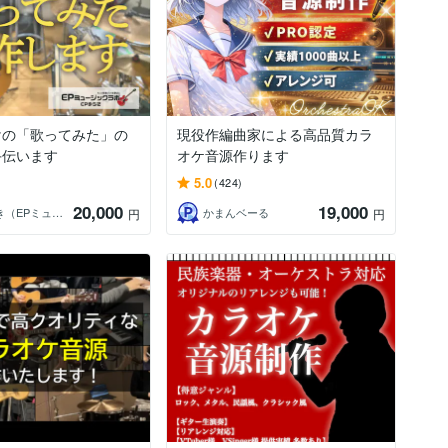
けの「歌ってみた」の
現役作編曲家による高品質カラ
手伝います
オケ音源作ります
5.0
(424)
20,000
19,000
EPゆうき（EPミュージックラボ）
かまんベーる
円
円