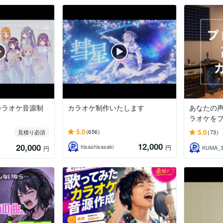
カラオケ音源制
カラオケ制作いたします
あなたの
ラオケを
5.0
5.0
(656)
見積り必須
(73)
12,000
20,000
hisashisasaki
円
KUMA_
円