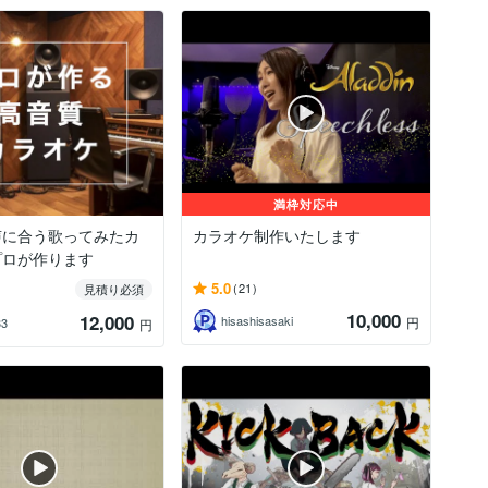
満枠対応中
声に合う歌ってみたカ
カラオケ制作いたします
プロが作ります
5.0
(21)
見積り必須
10,000
12,000
hisashisasaki
円
33
円