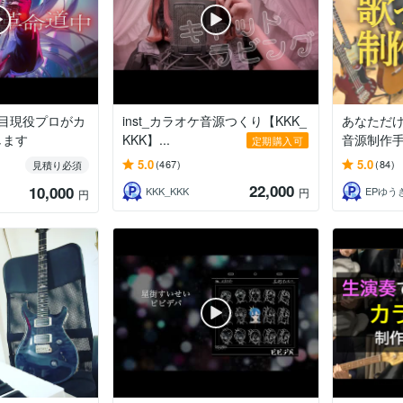
目現役プロがカ
inst_カラオケ音源つくり【KKK_
あなただ
します
KKK】...
音源制作
定期購入可
5.0
5.0
(467)
(84)
見積り必須
22,000
10,000
KKK_KKK
円
円