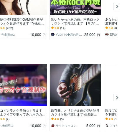
納◎権利譲渡◎DAM制作者が
歌いたかったあの曲、本格ロック
あなただけの「歌
ラオケ音源作ります TV番組、
サウンドで再現します 【その1
源制作手伝います
型フェスなど音楽担当多数！受
曲、妥協しないなら…】ロックギ
の高品質なオケ音源
5.0
(282)
5.0
(14)
5.0
(84)
実績750件以上♪
ターでフル尺オケ制作！
マスタリング
10,000
25,000
作曲家miz
Ydi3110◆君の世界に、音を与える。
円
円
コピカラオケ音源つくります
既存曲、オリジナル曲の弾き語り
現役プロが高品質
上ライブや歌ってみた用のカラ
カラオケ制作致します 生録音や
を制作いたします V
ケ音源制作します！
ハイクオリティな打ち込みで弾き
手の方へ！スピー
5.0
(9)
4.8
(5)
4.9
(14)
語り音源をお届けします
質！
10,000
5,000
林崎匠汰
サイトウヒロシ
アイザワ_
円
円