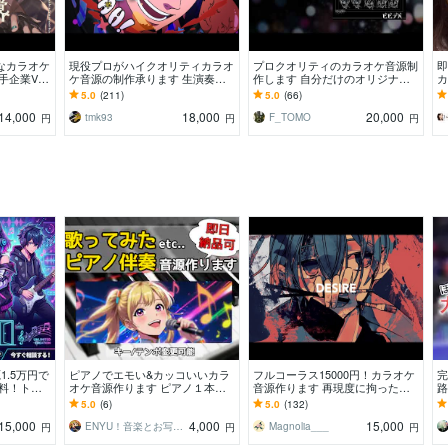
なカラオケ
現役プロがハイクオリティカラオ
プロクオリティのカラオケ音源制
即
企業Vtu
ケ音源の制作承ります 生演奏！
作します 自分だけのオリジナル
カ
プロにお任
低価格高品質にてプロの作編曲家
カラオケ音源を!!
大
5.0
(211)
5.0
(66)
が制作します！
注
14,000
18,000
20,000
tmk93
F_TOMO
円
円
円
1.5万円で
ピアノでエモい&カッコいいカラ
フルコーラス15000円！カラオケ
完
無料！トラ
オケ音源作ります ピアノ１本だ
音源作ります 再現度に拘った高
路
ス！Gt,B
から早くて安い！どんなジャンル
品質な音源をお届けします！
オ
5.0
(6)
5.0
(132)
も映えるアレンジ！
15,000
4,000
15,000
ENYU！音楽とお写真お任せあれ！
Magnolia___
円
円
円