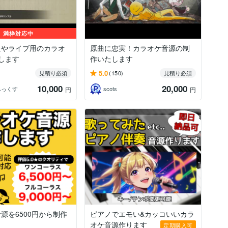
満枠対応中
たやライブ用のカラオ
原曲に忠実！カラオケ音源の制
作します
作いたします
5.0
見積り必須
(150)
見積り必須
10,000
20,000
みっくす
scots
円
円
源を6500円から制作
ピアノでエモい&カッコいいカラ
オケ音源作ります
定期購入可