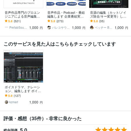
音声作品専門のプロエン
音声作品・Podcast・番組
音源の編集（カット/ノイ
ジニアによる音声編集で
編集します 企業番組実績
ズ除去/キー変更等）しま
きます DLsite、シチュエ
あり・定期配信・継続案
す 目的や用途に合わせて
5.0
(521)
5.0
(273)
5.0
(35)
ーションボイスなど実績1
件OKです！
丁寧に処理致します！事
1,000
1,000
1,000
000件以上！
前相談可！
PrefabSoundDesign
パレコサウンド
ベッチー Betzzy
円
円
円
このサービスを見た人はこちらもチェックしています
ボイスドラマ、ナレーシ
ョン、編集します ボイス
ドラマの整音、効果音挿
5.0
(127)
入等、何でもご相談くだ
1,000
さい！
kzmari
円
評価・感想（35件）- 非常に良かった
5.0
総合評価