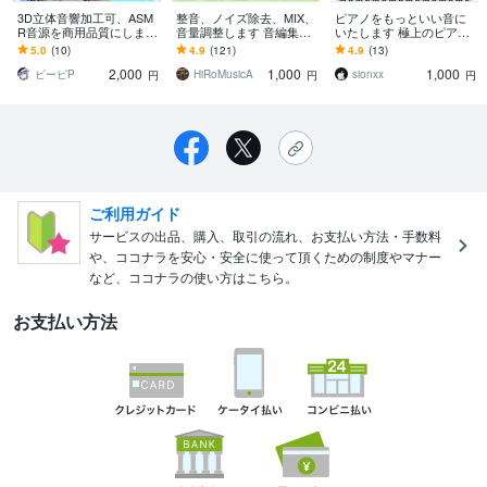
3D立体音響加工可、ASM
整音、ノイズ除去、MIX、
ピアノをもっといい音に
R音源を商用品質にします
音量調整します 音編集、
いたします 極上のピアノ
ASMR専門・サウンドエン
何でもご相談ください！
音源【PIANOTEQ（ピア
5.0
(10)
4.9
(121)
4.9
(13)
ジニアによる「脳に届く
動画でも音声Onlyでも！
ノテック）】を使用
2,000
1,000
1,000
音」へ
ピーピP
HiRoMusicA
sionxx
円
円
円
ご利用ガイド
サービスの出品、購入、取引の流れ、お支払い方法・手数料
や、ココナラを安心・安全に使って頂くための制度やマナー
など、ココナラの使い方はこちら。
お支払い方法