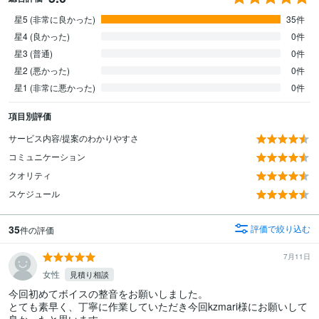
星5 (非常に良かった)
35件
星4 (良かった)
0件
星3 (普通)
0件
星2 (悪かった)
0件
星1 (非常に悪かった)
0件
項目別評価
サービス内容/提案のわかりやすさ
コミュニケーション
クオリティ
スケジュール
35
評価で絞り込む
件の評価
7月11日
女性
見積り相談
今回初めてボイスの整音をお願いしました。

とても素早く、丁寧に作業していただき今回kzmari様にお願いして