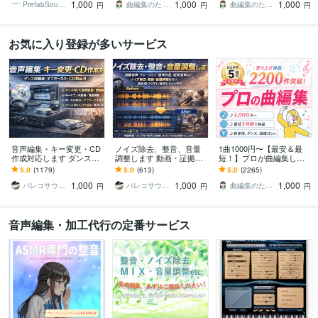
1,000
1,000
1,000
000件以上！
カル除去
が引き立つ一曲に
PrefabSoundDesign
曲編集のたべたろー
曲編集のたべたろー
円
円
円
お気に入り登録が多いサービス
音声編集・キー変更・CD
ノイズ除去、整音、音量
1曲1000円〜【最安＆最
作成対応します ダンスな
調整します 動画・証拠音
短！】プロが曲編集しま
どのイベント用楽曲編
声を聞き取りやすく改善
す カット、メドレー化、
5.0
(1179)
5.0
(613)
5.0
(2265)
集・オフボーカル・CD納
キーやテンポ変更、ボー
1,000
1,000
1,000
品可
カル除去
パレコサウンド
パレコサウンド
曲編集のたべたろー
円
円
円
音声編集・加工代行の定番サービス