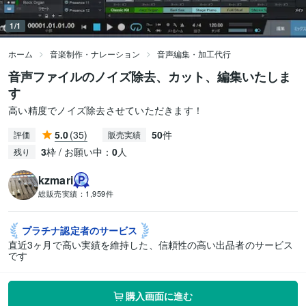
1/1
ホーム
音楽制作・ナレーション
音声編集・加工代行
音声ファイルのノイズ除去、カット、編集いたしま
す
高い精度でノイズ除去させていただきます！
5.0
(35)
50
件
評価
販売実績
3
枠 / お願い中：
0
人
残り
kzmari
総販売実績：
1,959件
プラチナ認定者の
サービス
直近3ヶ月で高い実績を維持した、信頼性の高い出品者のサービス
です
購入画面に進む