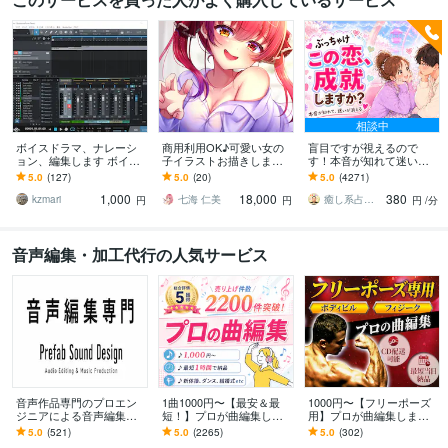
相談中
ボイスドラマ、ナレーシ
商用利用OK♪可愛い女の
盲目ですが視えるので
ョン、編集します ボイス
子イラストお描きします
す！本音が知れて迷いが
ドラマの整音、効果音挿
商用利用可能な、とびっ
消えます 合わない理由を
5.0
(127)
5.0
(20)
5.0
(4271)
入等、何でもご相談くだ
きり可愛いイラストをお
見つけ出し整えて一番楽
1,000
18,000
380
さい！
描きします♪
に噛み合う未来へ導きま
kzmari
七海 仁美
癒し系占い師 まるタロー
円
円
円
/分
す
音声編集・加工代行の人気サービス
音声作品専門のプロエン
1曲1000円〜【最安＆最
1000円〜【フリーポーズ
ジニアによる音声編集で
短！】プロが曲編集しま
用】プロが曲編集します
きます DLsite、シチュエ
す カット、メドレー化、
音楽で差が付く！最後の
5.0
(521)
5.0
(2265)
5.0
(302)
ーションボイスなど実績1
キーやテンポ変更、ボー
一音まで美しく、筋肉美