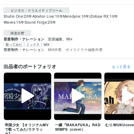
ビジネス・クリエイティブツール
Studio One:20年
Ableton Live:10年
Melodyne:10年
iZotope RX:10年
Waves:15年
Sound Forge:25年
得意分野
音楽制作・ナレーション
音源編集、Mix
歌ってみた
ミックス
MIX
音楽制作・ナレーション
MIX作業、ボイスドラマ編集作業
出品者のポートフォリオ
もっと見る
帝国少女 【オリジナルMV
一縷『MAKAFUKA』RAD
むり/MUKUcove
で歌ってみた/ラテラッ
WIMPS（cover）
テ】