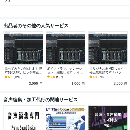
出品者のその他の人気サービス
歌ってみたのMixします 基
ボイスドラマ、ナレーシ
オリジナル曲MIXします
本的なMIX、ピッチ補正も
ョン、編集します ボイス
修正無制限です！パラデ
含みます！
ドラマの整音、効果音挿
ータも受付中です。
5.0
(1266)
5.0
(127)
4.9
(78)
入等、何でもご相談くだ
3,000
1,000
3,000
さい！
円
円
円
音声編集・加工代行の関連サービス