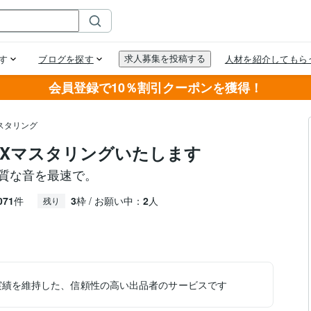
会員登録で10％割引クーポンを獲得！
スタリング
IXマスタリングいたします
品質な音を最速で。
071
件
3
枠 / お願い中：
2
人
残り
実績を維持した、信頼性の高い出品者のサービスです