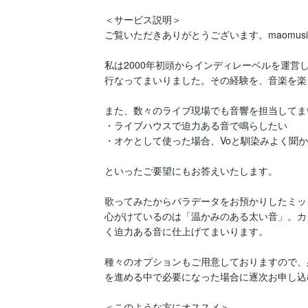
＜サービス説明＞

ご覧いただきありがとうございます。maomusi
私は2000年初頭からインディレーベルを運
行なってまいりました。その経験を、音楽を楽
また、数々のライブ現場でも音響を担当してま
・ライブハウスで迫力ある音で鳴らしたい

・オケとして使った場合、Voと馴染みよく聞か
といったご要望にもお答えいたします。

歌ってみたからパラデータをお預かりしたミッ
心がけているのは「温かみのある太い音」。カ
く迫力ある音に仕上げてまいります。

種々のオプションもご用意しておりますので、
を進める中で必要になった場合に逐次お申し込
＜このような方にオススメ＞
