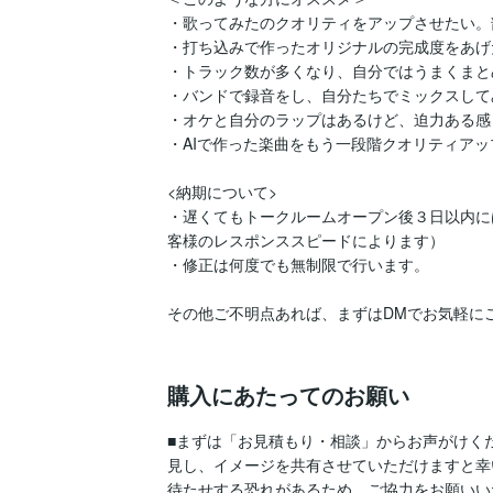
・歌ってみたのクオリティをアップさせたい。
・打ち込みで作ったオリジナルの完成度をあげた
・トラック数が多くなり、自分ではうまくまと
・バンドで録音をし、自分たちでミックスしてみた
・オケと自分のラップはあるけど、迫力ある感
・AIで作った楽曲をもう一段階クオリティアッ
<納期について>

・遅くてもトークルームオープン後３日以内に
客様のレスポンススピードによります）

・修正は何度でも無制限で行います。

その他ご不明点あれば、まずはDMでお気軽に
購入にあたってのお願い
■まずは「お見積もり・相談」からお声がけく
見し、イメージを共有させていただけますと幸
待たせする恐れがあるため、ご協力をお願いい