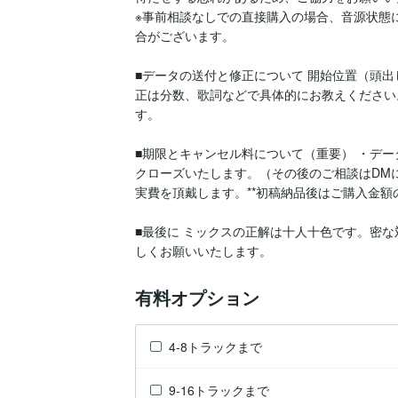
※事前相談なしでの直接購入の場合、音源状態
合がございます。

■データの送付と修正について 開始位置（頭出
正は分数、歌詞などで具体的にお教えください
す。

■期限とキャンセル料について（重要） ・デ
クローズいたします。（その後のご相談はDM
実費を頂戴します。**初稿納品後はご購入金額
■最後に ミックスの正解は十人十色です。密
しくお願いいたします。
有料オプション
4-8トラックまで
9-16トラックまで