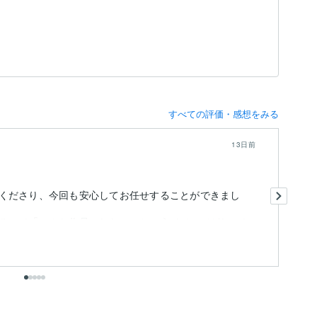
すべての評価・感想をみる
13日前
今
くださり、今回も安心してお任せすることができまし
こ
高
るので「こんな作品にしたい」というイメージがしっか
細
も