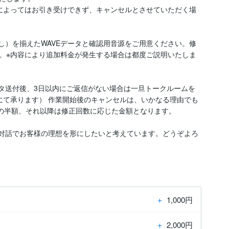
によってはお引き受けできず、キャンセルとさせていただく場
し）を揃えたWAVEデータと確認用音源をご用意ください。修
。※内容により追加料金が発生する場合は都度ご説明いたしま
ータ送付後、3日以内にご返信がない場合は一旦トークルームを
にて承ります） 作業開始後のキャンセルは、いかなる理由でも
の半額、それ以降は修正回数に応じた金額となります。

な対話でお客様の理想を形にしたいと考えています。どうぞよろ
＋
1,000円
＋
2,000円