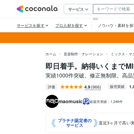
ホーム
音楽制作・ナレーション
ミックス・マ
即日着手。納得いくまでM
実績1000件突破。修正無制限。高
1,
4.9
(966)
販売実績
評価
maomusic
総販売実績：
1,269件
プラチナ認定者の
直近3ヶ月で高い
サービス