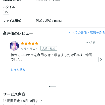
スタイル
2D
ファイル形式
PNG / JPG / moc3
すべての評価・感想をみる
高評価のレビュー
5ヶ月前
キラキラニキ
見積り相談
初めてココナラを利用させて頂きましたがRei様で幸運
でした。
ココナラでの取引が初／取引法が不詳／VTube向けクリ
もっと見る
エ...
サービス内容
♡ 期間限定 : 8月10日まで
