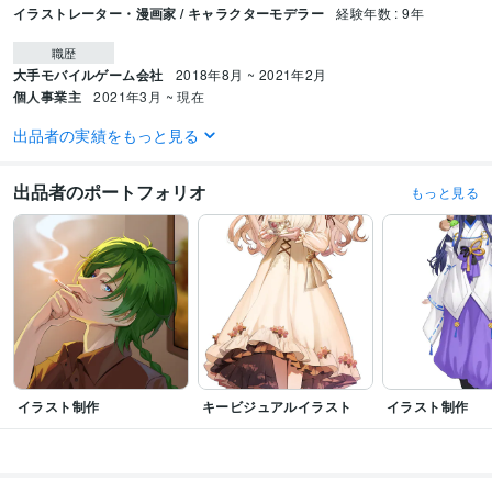
イラストレーター・漫画家 / キャラクターモデラー
経験年数 : 9年
職歴
大手モバイルゲーム会社
2018年8月 ~ 2021年2月
個人事業主
2021年3月 ~ 現在
出品者の実績をもっと見る
受賞歴
【中国芸術祭】全国優秀芸術作品展に選出
出品者のポートフォリオ
もっと見る
ビジネス・クリエイティブツール
Adobe Photoshop:12年
Live2D:8年
Streamlabs OBS:6年
Vtube Studio:9年
nizima LIVE:8年
得意分野
デザイン制作
イラスト・漫画
LIVE２Dモデリング
イラスト
Live2D
立ち絵
Vtuber
キャラデザ
モデリング
学歴
中国中央芸術学院 (中国で最も権威がある美術大学)
2013年8月 ~ 2017年5
月
イラスト制作
キービジュアルイラスト
イラスト制作
語学力
中国語
ネイティブレベル
英語
ビジネスレベル