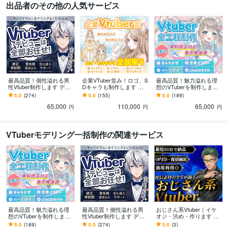
出品者のその他の人気サービス
最高品質！個性溢れる男
企業VTuber並み！ロゴ、S
最高品質！魅力溢れる理
性Vtuber制作します デビ
Dキャラも制作します デ
想のVTuberを制作します
ュー完全サポート【表情
ビュー徹底サポート！満
好みの絵柄で描けます！
5.0
(274)
5.0
(155)
5.0
(189)
差分8個】修正無制限、著
足いくまで修正無制限、
【表情8個付】修正無制
65,000
110,000
65,000
作権譲渡
著作権譲渡
限、著作権譲渡
円
円
円
VTuberモデリング一括制作の関連サービス
最高品質！魅力溢れる理
最高品質！個性溢れる男
おじさん系Vtuber｜イケ
想のVTuberを制作します
性Vtuber制作します デビ
オジ・渋め・作ります 配
好みの絵柄で描けます！
ュー完全サポート【表情
信画面/背景/ネームロゴ/離
5.0
(189)
5.0
(274)
5.0
(3)