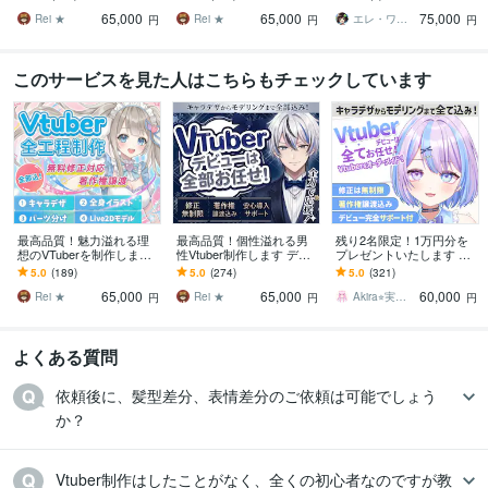
【表情8個付】修正無制
差分8個】修正無制限、著
席中/待機中/OP/EDセット
65,000
65,000
75,000
限、著作権譲渡
作権譲渡
Rei ★
Rei ★
エレ・ワークス｜Vtuber制作
円
円
円
このサービスを見た人はこちらもチェックしています
最高品質！魅力溢れる理
最高品質！個性溢れる男
残り2名限定！1万円分を
想のVTuberを制作します
性Vtuber制作します デビ
プレゼントいたします 短
好みの絵柄で描けます！
ュー完全サポート【表情
期間で収益化＆グッズ完
5.0
(189)
5.0
(274)
5.0
(321)
【表情8個付】修正無制
差分8個】修正無制限、著
売のV実績多数！！著作権
65,000
65,000
60,000
限、著作権譲渡
作権譲渡
譲渡！
Rei ★
Rei ★
Akira⭐︎実績千件以上！
円
円
円
よくある質問
依頼後に、髪型差分、表情差分のご依頼は可能でしょう
か？
Vtuber制作はしたことがなく、全くの初心者なのですが教