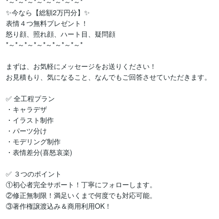
*～*～*～*～*～*～*～*～*

✨今なら【総額2万円分】✨

表情４つ無料プレゼント！

怒り顔、照れ顔、ハート目、疑問顔

*～*～*～*～*～*～*～*～*

まずは、お気軽にメッセージをお送りください！

お見積もり、気になること、なんでもご回答させていただきます。

✅ 全工程プラン

・キャラデザ

・イラスト制作

・パーツ分け

・モデリング制作

・表情差分(喜怒哀楽)

✅ ３つのポイント

①初心者完全サポート！丁寧にフォローします。

②修正無制限！満足いくまで何度でも対応可能。

③著作権譲渡込み＆商用利用OK！
