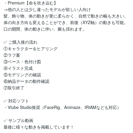
・Premium【命を吹き込む】

→他の人とは少し違ったモデルが欲しい人向け

髪、飾り物、体の動きが更に柔らかく、自然で動きの幅も大きい。
体の向き方向も変えることができ、前後（XYZ軸）の動きも可能。
口の開閉、体の動きに伴い、腕も揺れます。

✅ ご購入後の流れ

①キャラクターをヒアリング

②ラフ案

③ベース・色付け図

④イラスト完成

⑤モデリングの確認

⑥納品データの動作確認

⑦取引終了

✅ 対応ソフト

・Vtube Studio推奨（FaceRig、Animaze、IRIAMなども対応）

✅ サンプル動画

最後に様々な動きを掲載しています！
