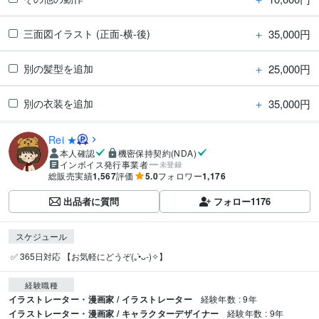
＋
35,000円
三面図イラスト (正面-横-後)
＋
25,000円
別の髪型を追加
＋
35,000円
別の衣装を追加
Rei ★
本人確認
機密保持契約(NDA)
インボイス発行事業者
未登録
総販売実績
1,567
評価
5.0
フォロワー
1,176
出品者に質問
フォロー
1176
スケジュール
 ✅ 365日対応 【お気軽にどうぞ(｡•̀ᴗ-)✧】
経験職種
イラストレーター・漫画家 / イラストレーター
経験年数 : 9年
イラストレーター・漫画家 / キャラクターデザイナー
経験年数 : 9年