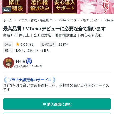
1/22
ホーム
イラスト作成・漫画制作
Vtuberイラスト・モデリング
VTu
最高品質！VTuberデビューに必要な全て揃います
実績1500件以上｜全工程対応・著作権譲渡込｜初心者も安心
5.0
(198)
237
件
評価
販売実績
1
枠 / お願い中：
15
人
残り
Rei ★
総販売実績：
1,567件
プラチナ認定者の
サービス
直近3ヶ月で高い実績を維持した、信頼性の高い出品者のサービス
です
購入画面に進む