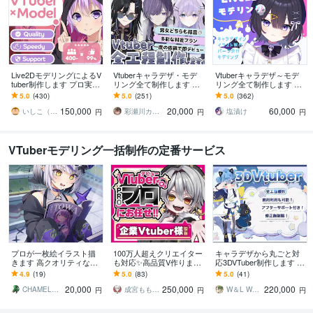
Live2DモデリングによるV
Vtuberキャラデザ・モデ
Vtuberキャラデザ～モデ
tuber制作します プロ実績
リング全て制作します 男
リング全て制作します イ
7年以上のLive2Dモデリン
性女性キャラどちらも得
ラストのみ・モデリング
5.0
(430)
5.0
(251)
5.0
(362)
グによるVtuber
意です♪イラストのみモデ
のみのご依頼も可能で
150,000
20,000
60,000
リングのみ可
す。
いしこ（ISHICO）
彩瀬川カトレア
塩漬け
円
円
円
VTuberモデリング一括制作の定番サービス
プロが一枚絵イラスト描
100万人超えクリエイター
キャラデザから丸ごと対
きます 高クオリティなイ
も対応✨高品質V作ります
応3DVTuber制作します 修
ラスト、アニメーション
著作権譲渡！企業実績あ
正無制限！MMD、パーフ
4.9
(19)
5.0
(83)
5.0
(41)
をお届けします！
り✨プロが最高のVモデル
ェクトフェイス、VRchat
20,000
250,000
220,000
作成します！
対応！
CHAMELEON カメレオン
成宮もも l Narimiya Momo
W＆L Work Shop
円
円
円