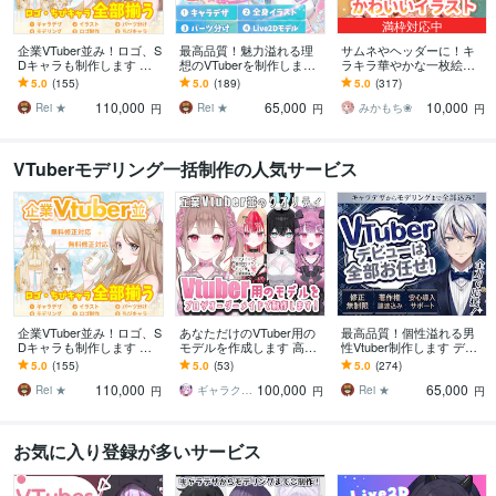
満枠対応中
企業VTuber並み！ロゴ、S
最高品質！魅力溢れる理
サムネやヘッダーに！キ
Dキャラも制作します デ
想のVTuberを制作します
ラキラ華やかな一枚絵描
ビュー徹底サポート！満
好みの絵柄で描けます！
きます 商用OK！淡くて可
5.0
(155)
5.0
(189)
5.0
(317)
足いくまで修正無制限、
【表情8個付】修正無制
愛い小物や背景、衣装の
110,000
65,000
10,000
著作権譲渡
限、著作権譲渡
デザインも♪
Rei ★
Rei ★
みかもち❀
円
円
円
VTuberモデリング一括制作の人気サービス
企業VTuber並み！ロゴ、S
あなただけのVTuber用の
最高品質！個性溢れる男
Dキャラも制作します デ
モデルを作成します 高ク
性Vtuber制作します デビ
ビュー徹底サポート！満
オリティな自分だけのモ
ュー完全サポート【表情
5.0
(155)
5.0
(53)
5.0
(274)
足いくまで修正無制限、
デルを作成させていただ
差分8個】修正無制限、著
110,000
100,000
65,000
著作権譲渡
きます！
作権譲渡
Rei ★
ギャラクシー 伊藤
Rei ★
円
円
円
お気に入り登録が多いサービス