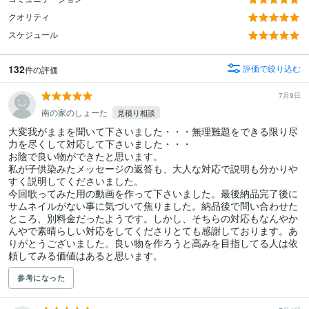
クオリティ
スケジュール
132
評価で絞り込む
件の評価
7月9日
南の家のしょーた
見積り相談
大変我がままを聞いて下さいました・・・無理難題をできる限り尽
力を尽くして対応して下さいました・・・

お陰で良い物ができたと思います。

私が子供染みたメッセージの返答も、大人な対応で説明も分かりや
すく説明してくださいました。

今回歌ってみた用の動画を作って下さいました。最後納品完了後に
サムネイルがない事に気づいて焦りました。納品後で問い合わせた
ところ、別料金だったようです。しかし、そちらの対応もなんやか
んやで素晴らしい対応をしてくださりとても感謝しております。あ
りがとうございました。良い物を作ろうと高みを目指してる人は依
頼してみる価値はあると思います。
参考になった