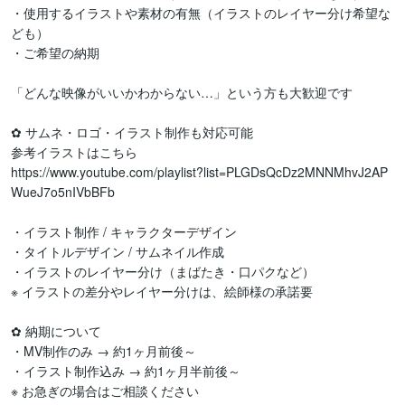
・使用するイラストや素材の有無（イラストのレイヤー分け希望な
ども）

・ご希望の納期

「どんな映像がいいかわからない…」という方も大歓迎です

✿ サムネ・ロゴ・イラスト制作も対応可能

参考イラストはこちら

https://www.youtube.com/playlist?list=PLGDsQcDz2MNNMhvJ2AP
WueJ7o5nIVbBFb

・イラスト制作 / キャラクターデザイン

・タイトルデザイン / サムネイル作成

・イラストのレイヤー分け（まばたき・口パクなど）

※ イラストの差分やレイヤー分けは、絵師様の承諾要

✿ 納期について

・MV制作のみ → 約1ヶ月前後～

・イラスト制作込み → 約1ヶ月半前後～

※ お急ぎの場合はご相談ください
