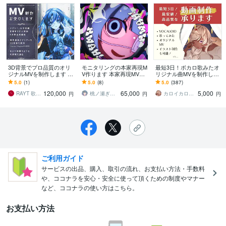
3D背景でプロ品質のオリ
モニタリングの本家再現M
最短3日！ボカロ歌みたオ
ジナルMVを制作します 大
V作ります 本家再現MVを
リジナル曲MVを制作しま
手実績・登録者3万人増・
イラスト付きで！
す イラスト＆動画のセッ
5.0
(1)
5.0
(8)
5.0
(387)
9万再生実績アリ！
ト制作も可能！初心者安
120,000
65,000
5,000
心！高クオリティ！
RAYT 歌ってみたMV制作
桃ノ瀬ぎんか＠値段改定中
カロイカロ＊イラスト・動画制作
円
円
円
ご利用ガイド
サービスの出品、購入、取引の流れ、お支払い方法・手数料
や、ココナラを安心・安全に使って頂くための制度やマナー
など、ココナラの使い方はこちら。
お支払い方法