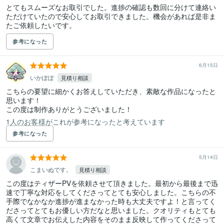
とてもスムーズなお取引でした。進捗の確認も数回に分けて連絡い
ただけていたので安心してお取引できました。機会があれば是非ま
たご依頼したいです。
参考になった
6月15日
いかぽぽ
見積り相談
こちらの要望に細かくお答えしていただき、素敵な作品になったと
思います！

この度は制作ありがとうございました！
1人のお客様がこれが参考になったと考えています
参考になった
5月14日
こまいぬです。
見積り相談
この度はティザーPVを依頼させて頂きました。最初から最後まで迅
速で丁寧な対応をしてくださってとても安心しました。こちらの不
手際でなかなか進捗が進まなかった時も大丈夫ですよ！と言ってく
ださってとてもお優しい方だなと思いました。クオリティもとても
高くて文章でお伝えした内容をそのまま反映して作ってくださって