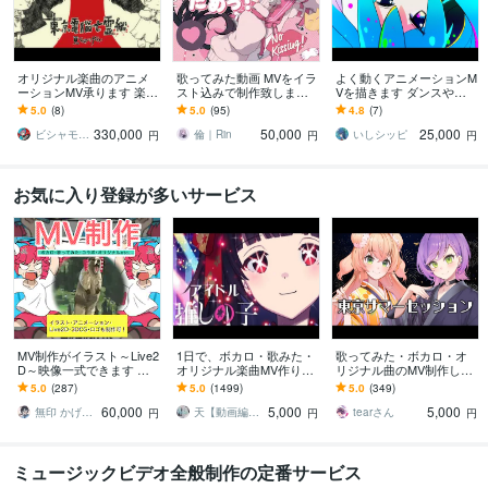
オリジナル楽曲のアニメ
歌ってみた動画 MVをイラ
よく動くアニメーションM
ーションMV承ります 楽曲
スト込みで制作致します
Vを描きます ダンスやア
の魅力と作品性を引き出
本家寄せからオリジナル
クションなどたくさん動
5.0
(8)
5.0
(95)
4.8
(7)
すアニメーションMVを制
曲まで承ります！
かします！
330,000
50,000
25,000
作します
ビシャモンベイベー
倫｜Rin
いしシッピ
円
円
円
お気に入り登録が多いサービス
MV制作がイラスト～Live2
1日で、ボカロ・歌みた・
歌ってみた・ボカロ・オ
D～映像一式できます 実
オリジナル楽曲MV作りま
リジナル曲のMV制作しま
績400件超！大手Vtuberや
す 本家風など、ご希望に
す 初めての方でも安心し
5.0
(287)
5.0
(1499)
5.0
(349)
企業、個人、趣味まで対
合わせて制作させて頂き
てご依頼いただけるよう
60,000
5,000
5,000
応
ます！
サポートします！
無印 かげひと
天【動画編集】
tearさん
円
円
円
ミュージックビデオ全般制作の定番サービス