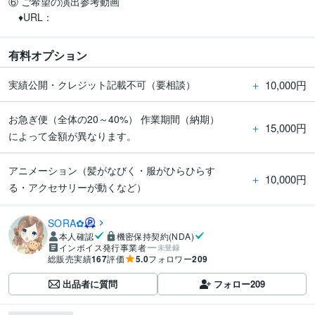
⑥ ご希望の演出参考動画

　♦URL：
有料オプション
＋
10,000円
実績公開・クレジット記載不可（要相談）
お急ぎ便（全体の20～40%） 作業期間（納期）
＋
15,000円
によって金額が異なります。
アニメーション（髪がなびく・服がひらひらす
＋
10,000円
る・アクセサリーが動くなど）
SORA✿
本人確認
機密保持契約(NDA)
インボイス発行事業者
未登録
総販売実績
167
評価
5.0
フォロワー
209
出品者に質問
フォロー
209