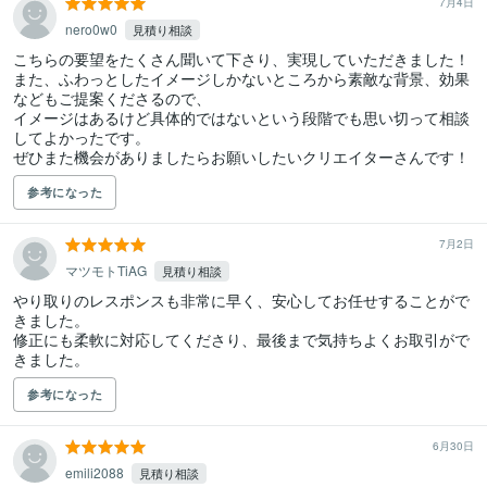
7月4日
nero0w0
見積り相談
こちらの要望をたくさん聞いて下さり、実現していただきました！

また、ふわっとしたイメージしかないところから素敵な背景、効果
などもご提案くださるので、

イメージはあるけど具体的ではないという段階でも思い切って相談
してよかったです。

ぜひまた機会がありましたらお願いしたいクリエイターさんです！
参考になった
7月2日
マツモトTiAG
見積り相談
やり取りのレスポンスも非常に早く、安心してお任せすることがで
きました。

修正にも柔軟に対応してくださり、最後まで気持ちよくお取引がで
きました。
参考になった
6月30日
emili2088
見積り相談