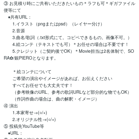
③ お見積り時にご共有いただきたいもの＊ラフも可＊ギガファイル
便等にて

　♦共有URL：

　　1.イラスト（pngまたはpsd）（レイヤー分け）

　　2.音源

　　3.曲名/歌詞（.txt形式にて。コピペできるもの。画像不可。）

　　4.絵コンテ（テキストでも可）＊お任せの場合は不要です！

　　5.クレジット（ご契約後でOK）＊Movie担当は2名体制で、SO
RA✿/銀PIEROとなります。

　　＊絵コンテについて

　　ご希望の演出やイメージがあれば、お伝えください

　　すべてお任せでも大丈夫です！

　　（参考映像のURL、参考の歌詞URLなど部分的な物でもOK）

　　（作詞作曲の場合は、曲の解釈・イメージ）

④ 演出

　　1.本家寄せ→(○/×)

　　2.オリジナル性→(○/×)

⑤ 投稿先YouTube等

　♦URL：
