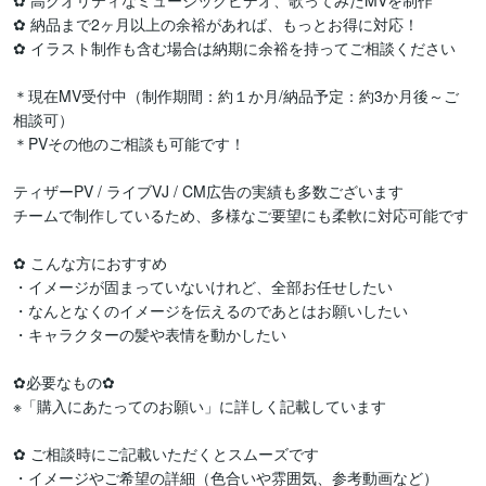
✿ 高クオリティなミュージックビデオ、歌ってみたMVを制作 

✿ 納品まで2ヶ月以上の余裕があれば、もっとお得に対応！

✿ イラスト制作も含む場合は納期に余裕を持ってご相談ください

＊現在MV受付中（制作期間：約１か月/納品予定：約3か月後～ご
相談可）

＊PVその他のご相談も可能です！

ティザーPV / ライブVJ / CM広告の実績も多数ございます

チームで制作しているため、多様なご要望にも柔軟に対応可能です

✿ こんな方におすすめ 

・イメージが固まっていないけれど、全部お任せしたい

・なんとなくのイメージを伝えるのであとはお願いしたい

・キャラクターの髪や表情を動かしたい

✿必要なもの✿

※「購入にあたってのお願い」に詳しく記載しています

✿ ご相談時にご記載いただくとスムーズです

・イメージやご希望の詳細（色合いや雰囲気、参考動画など）
