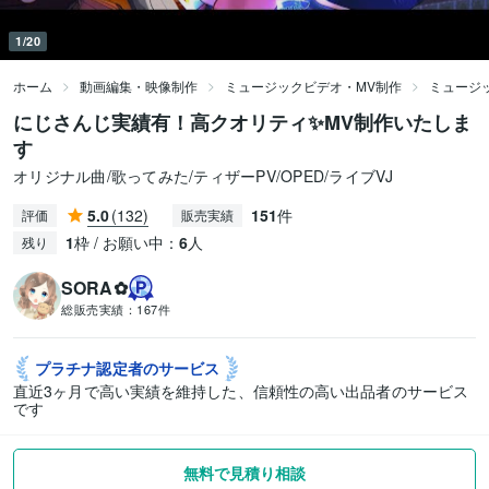
1/20
ホーム
動画編集・映像制作
ミュージックビデオ・MV制作
ミュージ
にじさんじ実績有！高クオリティ✨MV制作いたしま
す
オリジナル曲/歌ってみた/ティザーPV/OPED/ライブVJ
5.0
(132)
151
件
評価
販売実績
1
枠 / お願い中：
6
人
残り
SORA✿
総販売実績：
167件
プラチナ認定者の
サービス
直近3ヶ月で高い実績を維持した、信頼性の高い出品者のサービス
です
無料で見積り相談