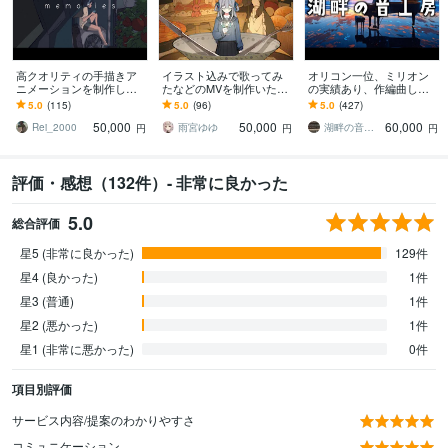
高クオリティの手描きア
イラスト込みで歌ってみ
オリコン一位、ミリオン
ニメーションを制作しま
たなどのMVを制作いたし
の実績あり、作編曲しま
す MVやPR動画など、用
ます 完全オリジナル動画
す ピアノが特に得意で
5.0
(115)
5.0
(96)
5.0
(427)
途に合わせて制作します
などご希望に沿って対応
す。ピアノアレンジはお
50,000
50,000
60,000
可能です！
任せください。
Rei_2000
雨宮ゆゆ
湖畔の音工房
円
円
円
評価・感想（132件）- 非常に良かった
5.0
総合評価
星5 (非常に良かった)
129件
星4 (良かった)
1件
星3 (普通)
1件
星2 (悪かった)
1件
星1 (非常に悪かった)
0件
項目別評価
サービス内容/提案のわかりやすさ
コミュニケーション