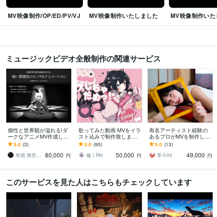
MV映像制作/OP/ED/PV/VJ
MV映像制作いたしました
MV映像制作いた
ミュージックビデオ全般制作の関連サービス
個性と世界観が溢れる!ダ
歌ってみた動画 MVをイラ
有名アーティスト経験の
ークなアニメMV作成しま
スト込みで制作致します
あるプロがMVを制作しま
す モノクロ制作で独創性
本家寄せからオリジナル
す 業界最安値の4.9万円で
5.0
(3)
5.0
(95)
5.0
(13)
がある、怖くて少し可愛
曲まで承ります！
モデルを用いた実写MV制
80,000
50,000
49,000
い癖になるMVを!
作が可能です
有猫 無世〔Yuuneko Naise〕
倫｜Rin
零斗00
円
円
円
このサービスを見た人はこちらもチェックしています