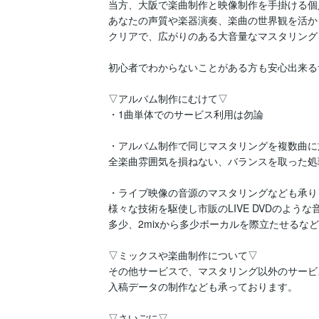
当方、大阪で楽曲制作と映像制作を手掛ける個
あなたの声質や楽器演奏、楽曲の世界観を活かし
クリアで、広がりのある大音量なマスタリング
初心者でわからないことがある方も安心出来るサポ
▽アルバム制作にむけて▽

・1曲単体でのサービス利用は勿論

・アルバム制作で同じマスタリングを複数曲に
全楽曲雰囲気を損ねない、バランスを取った処
・ライブ映像の音源のマスタリングなども承りま
様々な技術を駆使し市販のLIVE DVDのような
多少、2mixから多少ボーカルを際立たせるな
▽ミックスや楽曲制作について▽

その他サービスで、マスタリング以外のサービ
入稿データの制作なども承っております。

▽さいごに▽
