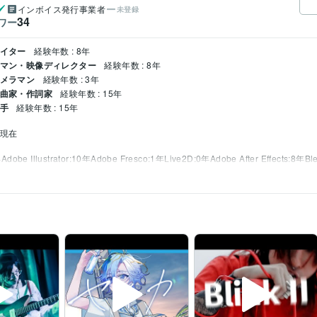
インボイス発行事業者
未登録
34
ワー
エイター
経験年数 : 8年
メラマン・映像ディレクター
経験年数 : 8年
カメラマン
経験年数 : 3年
作曲家・作詞家
経験年数 : 15年
い手
経験年数 : 15年
 現在
年
Adobe Illustrator:10年
Adobe Fresco:1年
Live2D:0年
Adobe After Effects:8年
Bl
作詞作曲、編曲、ビートメイク、ミックス
ミックス
エンジニア
マスタリング
ギタリスト
ベーシスト
編曲
作曲
作詞