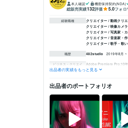
本人確認
機密保持契約(NDA)
132
5.0
総販売実績
評価
フォロ
クリエイター / 動画クリ
経験職種
クリエイター / 映像カ
クリエイター / 写真家・
クリエイター / 音楽家・
クリエイター / 歌手・歌
482studio
2019年8月 ~
職歴
Adobe Premiere Pro:10
ビジネス・クリエイ
ティブツール
出品者の実績をもっと見る
Logic Pro:3年
音楽制作・ナレーション
得意分野
出品者のポートフォリオ
音楽業界
レコーディング
英語
日常会話レベル
語学力