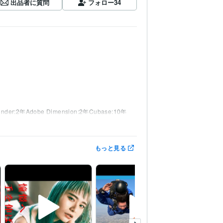
出品者に質問
フォロー
34
ender:2年
Adobe Dimension:2年
Cubase:10年
もっと見る