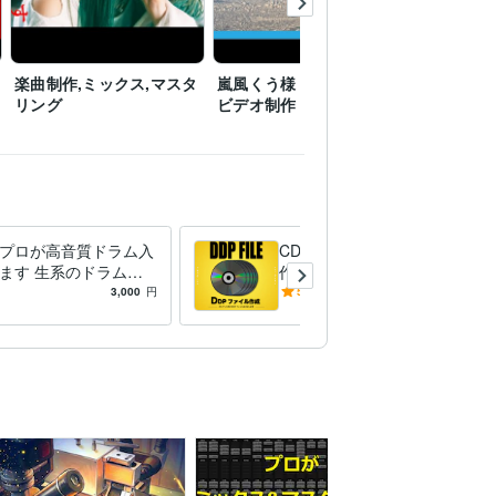
楽曲制作,ミックス,マスタ
嵐風くう様 ミュージック
ブレイズブ
リング
ビデオ制作
リックビ
プロが高音質ドラム入
CDプレス用DDPファイルの
ます 生系のドラムか
作成し致します 曲間を丁寧
ち込み系まで対応
に調節したDDPファイルの作
3,000
円
5.0
(7)
3,000
円
成を承ります。