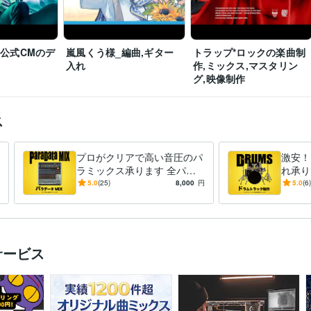
ars公式CMのデ
嵐風くう様_編曲,ギター
トラップ*ロックの楽曲制
入れ
作,ミックス,マスタリン
グ,映像制作
ス
プロがクリアで高い音圧のパ
激安！
ラミックス承ります 全パー
れ承り
トを丁寧に処理しクリアで音
ら、打
5.0
(25)
8,000
円
5.0
(6)
圧の高いミックスをします
サービス