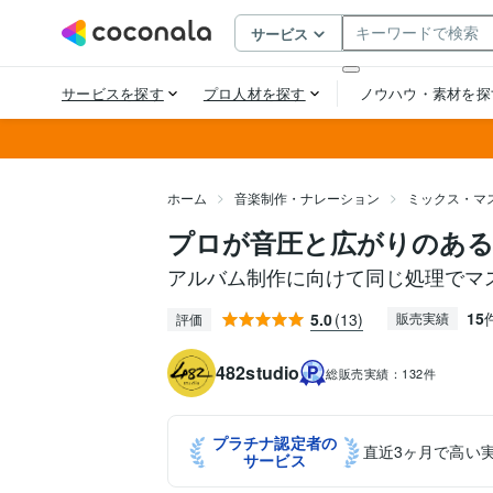
ホーム
音楽制作・ナレーション
ミックス・マ
プロが音圧と広がりのあ
アルバム制作に向けて同じ処理でマ
15
5.0
(13)
販売実績
評価
482studio
総販売実績：
132件
プラチナ認定者の
直近3ヶ月で高い
サービス