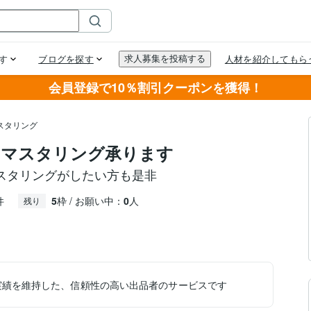
会員登録で10％割引クーポンを獲得！
スタリング
るマスタリング承ります
スタリングがしたい方も是非
件
5
枠 / お願い中：
0
人
残り
実績を維持した、信頼性の高い出品者のサービスです