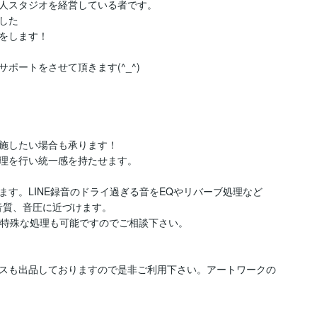
人スタジオを経営している者です。

た

をします！

ートをさせて頂きます(^_^)

施したい場合も承ります！

理を行い統一感を持たせます。

す。LINE録音のドライ過ぎる音をEQやリバーブ処理など
音質、音圧に近づけます。

ど特殊な処理も可能ですのでご相談下さい。

スも出品しておりますので是非ご利用下さい。アートワークの