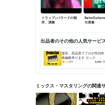
トラップ×バラードの制
SaitoGuit
作、演奏
モ演奏
出品者のその他の人気サービ
激安、高品質でプロが作詞作
曲編曲承ります ロック、ポ
ップ、ヒップホップ、アイド
4.9
(37)
8,000
円
ル、何でも制作致します
ミックス・マスタリングの関連