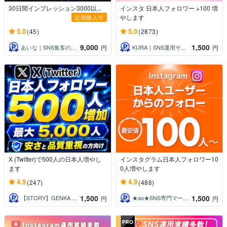
30日間インプレッション3000以...
インスタ 日本人フォロワー +100 増
やします
定期購入可
5.0
5.0
(45)
(2873)
9,000
1,500
あいな｜SNS集客のお手伝い
KURA｜SNS運用サポート
円
円
X (Twitter)で500人の日本人増やし
インスタグラム日本人フォロワー10
ます
0人増やします
4.9
4.9
(247)
(486)
1,500
1,500
【STORY】GENKA Shop
★ao★SNS専門マーケター
円
円