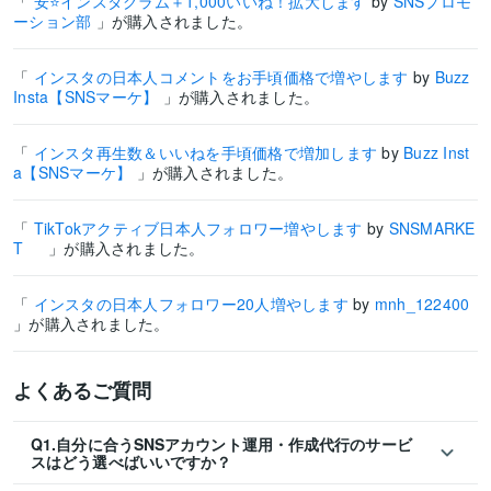
「
安⭐️インスタグラム＋1,000いいね！拡大します
by
SNSプロモ
ーション部
」が購入されました。
「
インスタの日本人コメントをお手頃価格で増やします
by
Buzz
Insta【SNSマーケ】
」が購入されました。
「
インスタ再生数＆いいねを手頃価格で増加します
by
Buzz Inst
a【SNSマーケ】
」が購入されました。
「
TikTokアクティブ日本人フォロワー増やします
by
SNSMARKE
T
」が購入されました。
「
インスタの日本人フォロワー20人増やします
by
mnh_122400
」が購入されました。
よくあるご質問
Q1.自分に合うSNSアカウント運用・作成代行のサービ
スはどう選べばいいですか？