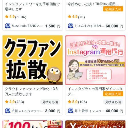
インスタフォロワーをお手頃価格で
今始めないと損！TikTokの運用...
増やします
定期購入可
4.9
4.9
(5094)
(73)
1,500
60,000
Buzz Insta【SNSマーケ】
じょんすみす＠SNSマーケター
円
円
クラウドファンディング特化！3.8
インスタグラムの専門家がインスタ
万人に拡散します
グ...
定期購入可
4.9
5.0
(783)
(106)
見積り必須
見積り必須
3,000
40,000
広報ふくろう＠クラファン専門パートナー
井上 愛梛 インスタグラム運用代行
円
円