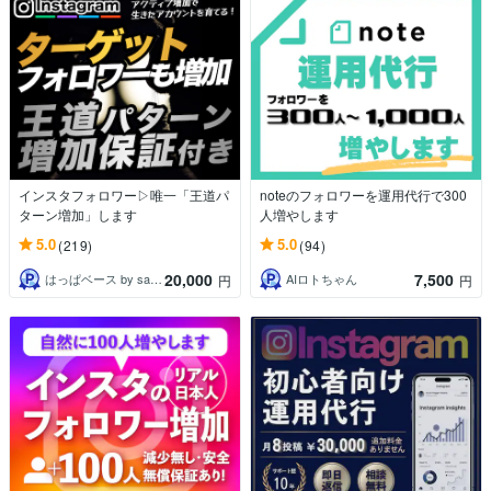
インスタフォロワー▷唯一「王道パ
noteのフォロワーを運用代行で300
ターン増加」します
人増やします
5.0
5.0
(219)
(94)
20,000
7,500
はっぱベース by santa
AIロトちゃん
円
円