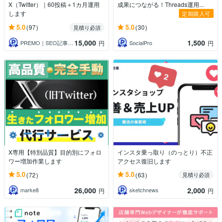
X（Twitter）｜60投稿＋1カ月運用
成果につながる！Threads運用...
します
定期購入可
5.0
5.0
(97)
(30)
見積り必須
15,000
1,500
PREMO｜SEO記事＆X運用の専門家
SocialPro
円
円
X専用【特別品質】目的別にフォロ
インスタ乗っ取り（のっとり）不正
ワー増加作業します
アクセス復旧します
5.0
5.0
(72)
(63)
見積り必須
26,000
2,000
marke8
sketchnews
円
円