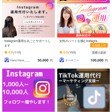
満枠対応中
Instagram運用を丸ごとサポートし
女性のハートを掴むInstagra...
ます
定期購入可
4.9
5.0
(110)
(150)
見積り必須
30,000
100,000
Hana Hana____
オーキニー
円
円