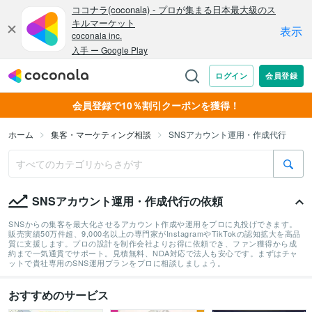
会員登録で10％割引クーポンを獲得！
ホーム
集客・マーケティング相談
SNSアカウント運用・作成代行
SNSアカウント運用・作成代行の依頼
SNSからの集客を最大化させるアカウント作成や運用をプロに丸投げできます。
販売実績50万件超、9,000名以上の専門家がInstagramやTikTokの認知拡大を高品
質に支援します。プロの設計を制作会社よりお得に依頼でき、ファン獲得から成
約まで一気通貫でサポート。見積無料、NDA対応で法人も安心です。まずはチャ
ットで貴社専用のSNS運用プランをプロに相談しましょう。
おすすめのサービス