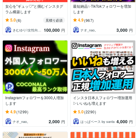
女心を"ギュッ♡"と掴むインスタグ
最短納品✨TikTokフォロワーを増加
ラム構築します
します
5.0
4.9
(6)
(967)
見積り必須
100,000
3,000
きむゆり⌇女性向け店舗専門デザイナー
ナオ_nao。
円
円
Instagramフォロワーを3000人増加
インスタ日本人フォロワー増加運用
します
▷いいねも増えます
4.9
5.0
(1299)
(2290)
2,000
4,000
ナオ_nao。
はっぱベース by santa
円
円