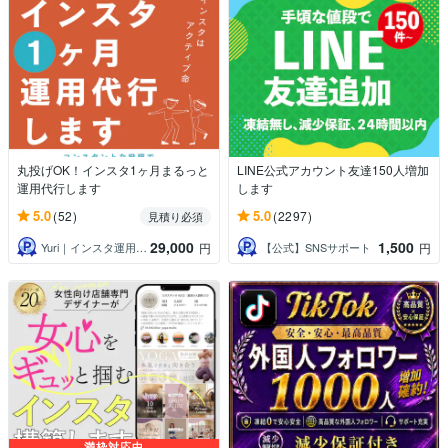
丸投げOK！インスタ1ヶ月まるっと
LINE公式アカウント友達150人増加
運用代行します
します
5.0
5.0
(52)
(2297)
見積り必須
29,000
1,500
Yuri｜インスタ運用・WEBデザイン
【公式】SNSサポート
円
円
満枠対応中