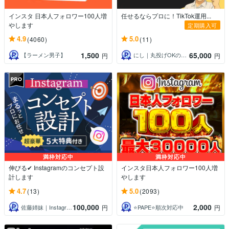
インスタ 日本人フォロワー100人増
任せるならプロに！TikTok運用...
やします
定期購入可
4.9
5.0
(4060)
(11)
1,500
65,000
【ラーメン男子】
にし｜丸投げOKのプロSNSマーケター
円
円
満枠対応中
満枠対応中
伸びる✔ Instagramのコンセプト設
インスタ日本人フォロワー100人増
計します
やします
4.7
5.0
(13)
(2093)
100,000
2,000
佐藤姉妹｜Instagramプロマーケタ
⭐️PAPE⭐️順次対応中
円
円