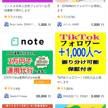
インスタ日本人女性フォロワーお手
X・旧Twitterのフォロワーを増加し
頃価格で増やします
ます
4.9
4.9
(1133)
(1078)
1,500
1,500
Buzz Insta【SNSマーケ】
カケル_KAKE
円
円
2万円でsns運用代行(note運...
TikTokフォロワー＋1000人以上増
やします
定期購入可
4.9
4.9
(146)
(824)
20,000
3,000
Naoto1014aaa
SNS拡散プロ【実績1万件越＆即日対応】
円
円