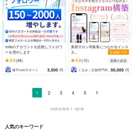
noteのアカウントを拡散しフォロワ
美容サロン等集客につながるインス
ーを増やします
タ...
定期購入可
5.0
5.0
(98)
(10)
見積り必須
3,500
50,000
修平noteサポート
くるみ｜店舗専門Webデザイナー
円
円
1
2
3
4
5
10,813
件中
1 - 60
件
人気のキーワード