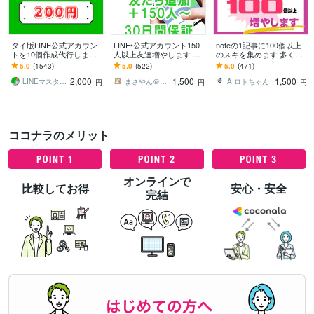
タイ版LINE公式アカウン
LINE‣公式アカウント150
noteの1記事に100個以上
トを10個作成代行します
人以上友達増やします 保
のスキを集めます 多くの
【海外アカウント】スピ
証付☆振分け可☆最大∔5
スキで記事の価値・信頼
5.0
(1543)
5.0
(522)
5.0
(471)
ード対応★格安で納品★
万まで宣伝集客拡散☆友
性・注目度・影響力が大
2,000
1,500
1,500
タイ★LINE★
だち☆ライン
幅向上！
LINEマスターH
まさやん＠仕事と生活を安心安全にお手伝い
AIロトちゃん
円
円
円
ココナラのメリット
オンラインで
比較してお得
安心・安全
完結