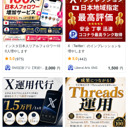
インスタ日本人リアルフォロワー10
X〈Twitter〉のインプレッションを
0人増やします
増やします
5.0
5.0
(975)
(442)
2,000
1,500
SNS拡散プロ【実績1万件越＆即日対応】
Liberal Arts SNS
円
円