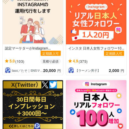
認定マーケターがInstagram...
インスタ 日本人女性フォロワー10...
定期購入可
定期購入可
5.0
4.9
(103)
(375)
見積り必須
20,000
2,000
taso／たそ｜SNSマーケター
【ラーメン男子】
円
円