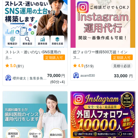
ストレス・迷いのないSNS運用の
総フォロワー獲得500万超！イン
土...
ス...
定期購入可
定期購入可
5.0
4.9
(81)
(519)
見積り必須
70,000
33,000
円
asami530
円
櫻井健太｜集客多角化・SNS運用コンサル
(60分×4)