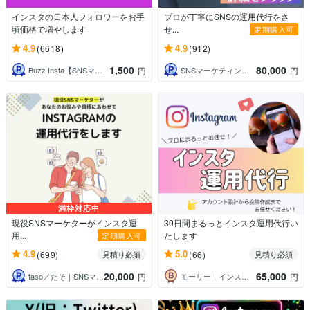
インスタの日本人フォロワーをお手
プロが丁寧にSNSの運用代行をさ
頃価格で増やします
せ...
定期購入可
4.9
4.9
(6618)
(912)
1,500
80,000
Buzz Insta【SNSマーケ】
SNSマーケティング「かりん」AsoBi
円
円
満枠対応中
現役SNSマーケターがインスタ運
30日間まるっとインスタ運用代行い
用...
たします
定期購入可
4.9
5.0
(699)
(66)
見積り必須
見積り必須
20,000
65,000
taso／たそ｜SNSマーケター
モーリー｜インスタアドバイザー
円
円