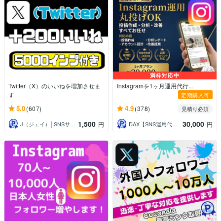
満枠対応中
Twitter（X）のいいねを増加させま
Instagramを1ヶ月運用代行...
す
定期購入可
5.0
4.9
(607)
(378)
見積り必須
1,500
30,000
J（ジェイ）│SNSサポーター
DAX【SNS運用代行チーム】
円
円