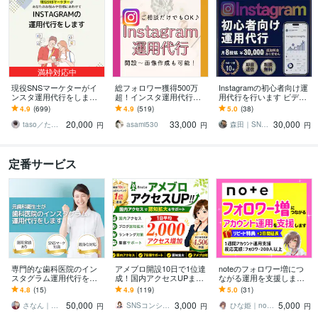
満枠対応中
現役SNSマーケターがイ
総フォロワー獲得500万
Instagramの初心者向け運
ンスタ運用代行をします
超！インスタ運用代行し
用代行を行います ビデオ
『画像制作のみ』から
ます Instagramで集客/売
チャットで相談しながら
4.9
(699)
4.9
(519)
5.0
(38)
『全部おまかせ』まで！
上UP/収益化を実現！
進める、初心者向けの運
20,000
33,000
30,000
最適プランを提案！
用代行！
taso／たそ｜SNSマーケター
asami530
森田｜SNS×WEB小規模事業パートナー
円
円
円
定番サービス
専門的な歯科医院のイン
アメブロ開設10日で1位達
noteのフォロワー増につ
スタグラム運用代行をし
成！国内アクセスUPます
ながる運用を支援します n
ます 医療/歯科/集患/採用/
国内アクセス増加で認知
ote｜運用代行｜フォロワ
4.8
(15)
4.9
(119)
5.0
(31)
歯科衛生士/Instagram
拡大をサポート
ー｜集客｜認知向上｜コ
50,000
3,000
5,000
スパ最強
さなん｜歯科×採用×SNS
SNSコンシェルジュJUN
ひな姫｜note大学運営｜収益化運用支援
円
円
円