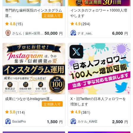
専門的な歯科医院のインスタグラム
インスタのフォロワー＋10000人増
運...
やします
定期購入可
4.8
4.9
(15)
(294)
50,000
6,000
さなん｜歯科×採用×SNS
ナオ_nao。
円
円
成果につながるInstagram運...
X・旧Twitterの日本人フォロワーを
増加します
定期購入可
5.0
4.9
(114)
(381)
1,500
2,500
SocialPro
カケル_KAKE
円
円