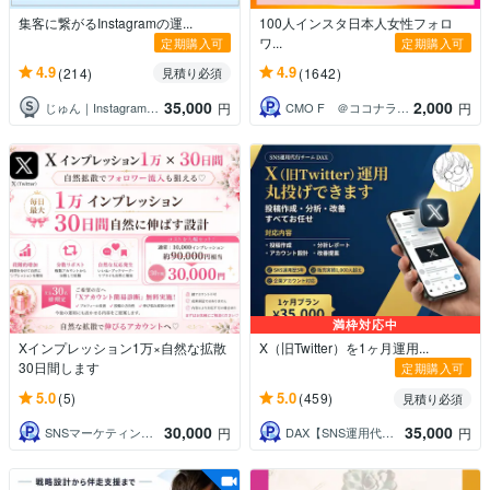
集客に繋がるInstagramの運...
100人インスタ日本人女性フォロ
ワ...
定期購入可
定期購入可
4.9
4.9
(214)
(1642)
見積り必須
35,000
2,000
じゅん｜Instagram運用
CMO F ＠ココナラNo1セラー
円
円
満枠対応中
Xインプレッション1万×自然な拡散
X（旧Twitter）を1ヶ月運用...
30日間します
定期購入可
5.0
5.0
(5)
(459)
見積り必須
30,000
35,000
SNSマーケティング沙織
DAX【SNS運用代行チーム】
円
円