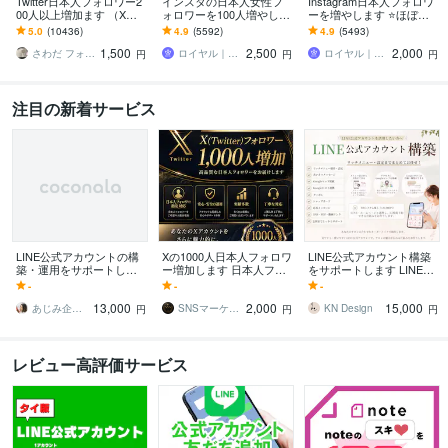
Twitter日本人フォロワー2
インスタの日本人女性フ
Instagram日本人フォロワ
00人以上増加ます （X）
ォロワーを100人増やしま
ーを増やします ⭐️ほぼ減
日本人のアクティブ フォ
す ⭐️12月最新版・最大2万
少なし・+100人～最大5万
5.0
(10436)
4.9
(5592)
4.9
(5493)
ロワーを増やします。
人・Instagram⭐️
人⭐️
1,500
2,500
2,000
さわだ フォロワー31万人
ロイヤル｜SNSフォロワーサポート
ロイヤル｜SNSフォロワーサポート
円
円
円
注目の新着サービス
LINE公式アカウントの構
Xの1000人日本人フォロワ
LINE公式アカウント構築
築・運用をサポートしま
ー増加します 日本人フォ
をサポートします LINEか
す 新商品発売・キャンペ
ロワーで、あなたのXアカ
ら予約・Googleマップ・
-
-
-
ーンなど、目的に合わせ
ウントをもっと魅力的
口コミ連携
13,000
2,000
15,000
た運用をご提案！
に。
あじみ企画｜web・グラフィックデザイン
SNSマーケティング本部
KN Design
円
円
円
レビュー高評価サービス