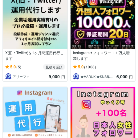
X(旧：Twitter)を1ヶ月間運用代行し
Instagram✦フォロワー＋１万人増
ます
加します
5.0
5.0
(5)
(1008)
見積り必須
9,000
6,000
アリーファ
★HARUKI★SNS集客サポート
円
円