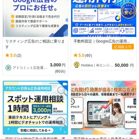
リスティング広告のご相談に乗りま
手数料固定｜Google広告の運用...
す
定期購入可
5.0
5.0
(2)
(60)
3,000
50,000
円
Hodaka｜AIエンジニア
円
アドコミット広告運用サポート
(60分)
現役プロがWeb広告の単発診断・運
実店舗オーナー直伝！低予算から始