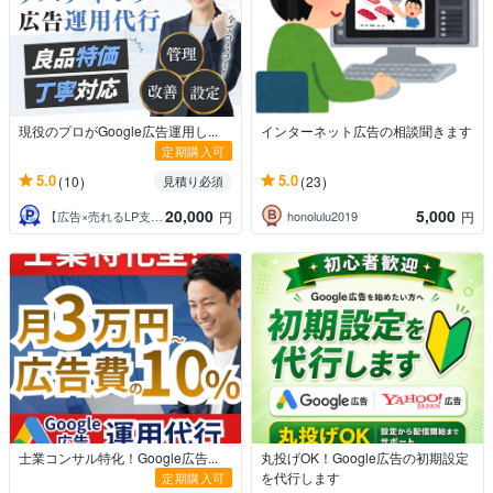
現役のプロがGoogle広告運用し...
インターネット広告の相談聞きます
定期購入可
5.0
5.0
(10)
(23)
見積り必須
20,000
5,000
【広告×売れるLP支援】たか
honolulu2019
円
円
士業コンサル特化！Google広告...
丸投げOK！Google広告の初期設定
を代行します
定期購入可