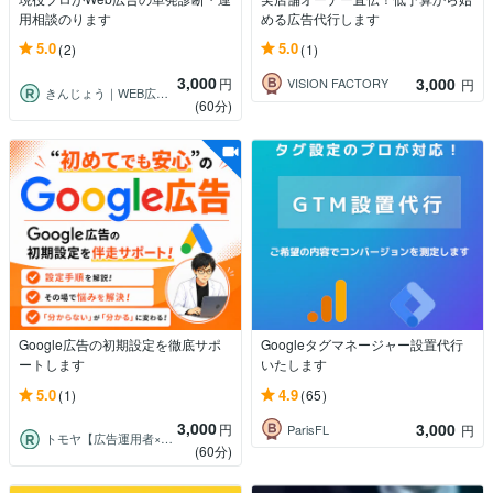
用相談のります
める広告代行します
5.0
5.0
(2)
(1)
3,000
3,000
円
VISION FACTORY
円
きんじょう｜WEB広告運用
(60分)
Google広告の初期設定を徹底サポ
Googleタグマネージャー設置代行
ートします
いたします
5.0
4.9
(1)
(65)
3,000
3,000
円
ParisFL
円
トモヤ【広告運用者×薬剤師ライター】
(60分)