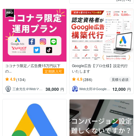
ココナラ限定／広告費15万円以下
Google広告【プロ仕様】設定代行
の...
いたします
定期購入可
4.9
4.9
(134)
(286)
見積り必須
38,000
12,000
三倉光生＠Webマーケ＆広告専門
Web太郎＠Google認定パートナー
円
円