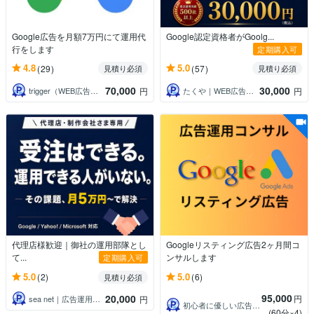
Google広告を月額7万円にて運用代
Google認定資格者がGoolg...
行をします
定期購入可
4.8
5.0
(29)
(57)
見積り必須
見積り必須
70,000
30,000
trigger（WEB広告運用者）
たくや｜WEB広告運用・マーケティング
円
円
代理店様歓迎｜御社の運用部隊とし
Googleリスティング広告2ヶ月間コ
て...
ンサルします
定期購入可
5.0
5.0
(2)
(6)
見積り必須
95,000
20,000
円
sea net｜広告運用歴10年の専門家
円
初心者に優しい広告運用マスター
(60分×4)