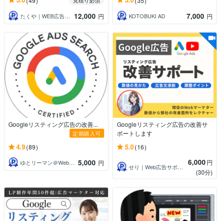
(49)
(35)
見積り必須
12,000
7,000
たくや｜WEB広告運用・マーケティング
KOTOBUKI AD
円
円
Googleリスティング広告の改善...
Googleリスティング広告の改善サ
ポートします
定期購入可
4.9
5.0
(89)
(16)
6,000
5,000
円
ゆとリーマン＠Webマーケター
円
せり｜Web広告サポート・運用相談
(30分)