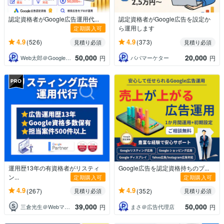
認定資格者がGoogle広告運用代...
認定資格者がGoogle広告を設定か
ら運用します
定期購入可
4.9
4.9
(526)
(373)
見積り必須
見積り必須
50,000
20,000
Web太郎＠Google認定パートナー
パパマーケター
円
円
運用歴13年の有資格者がリスティ
Google広告を認定資格持ちのプ...
ン...
定期購入可
定期購入可
4.9
4.9
(267)
(352)
見積り必須
見積り必須
39,000
50,000
三倉光生＠Webマーケ＆広告専門
まさ＠広告代理店
円
円