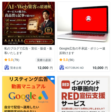
私のブログで広告・宣伝・販促・集
Google広告の不承認・ポリシー違
客いたします
反助けます
5.0
5.0
(79)
(56)
見積り必須
12,000
10,000
賢者企画
KOTOBUKI AD
円
円