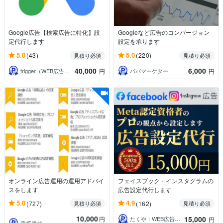
Google広告【検索広告に特化】設
Googleなど広告のコンバージョン
定代行します
設定を承ります
5.0
5.0
(43)
(220)
見積り必須
見積り必須
40,000
6,000
trigger（WEB広告運用者）
パパマーケター
円
円
オンライン広告運用の運用アドバイ
フェイスブック・インスタグラムの
スをします
広告設定代行します
5.0
4.9
(727)
(162)
見積り必須
見積り必須
10,000
15,000
円
たくや｜WEB広告運用・マーケティング
円
藤﨑勝雄