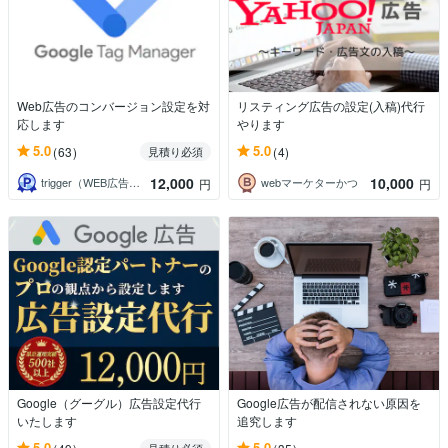
Web広告のコンバージョン設定を対
リスティング広告の設定(入稿)代行
応します
やります
5.0
5.0
(63)
(4)
見積り必須
12,000
10,000
trigger（WEB広告運用者）
webマーケターかつ
円
円
Google（グーグル）広告設定代行
Google広告が配信されない原因を
いたします
追究します
5.0
5.0