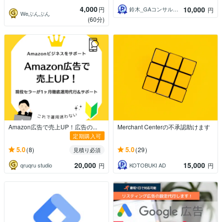
4,000
10,000
円
鈴木_GAコンサルタント
円
Weぶんぶん
(60分)
Amazon広告で売上UP！広告の...
Merchant Centerの不承認助けます
定期購入可
5.0
5.0
(8)
(29)
見積り必須
20,000
15,000
qruqru studio
KOTOBUKI AD
円
円