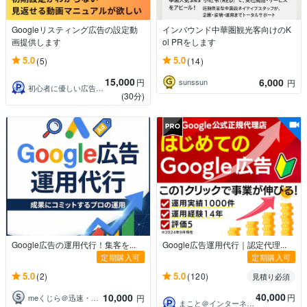
Googleリスティング広告の設定動
インバウンド中華圏観光客向けのK
画提供します
ol PRをします
5.0
5.0
(5)
(14)
15,000
6,000
円
sunssun
円
初心者に優しい広告運用マスター
(30分)
Google広告の運用代行！集客を...
Google広告運用代行｜認定代理...
定期購入可
定期購入可
5.0
5.0
(2)
(120)
見積り必須
40,000
10,000
円
meくじら＠迅速・丁寧な対応でHP作成
円
まこと＠インターネット広告の専門家