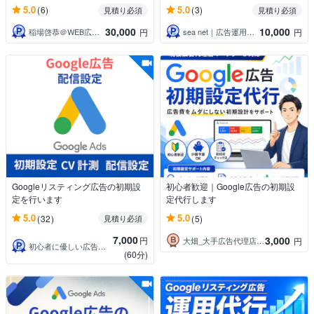
5.0
5.0
(6)
(3)
見積り必須
見積り必須
30,000
10,000
稲場啓恭＠WEB広告＆LP制作＆MA運用
sea net｜広告運用歴10年の専門家
円
円
Googleリスティング広告の初期設
初心者歓迎｜Google広告の初期設
定を行います
定代行します
5.0
5.0
(32)
(5)
見積り必須
7,000
3,000
円
大畑_大手広告代理店Webマーケター
円
初心者に優しい広告運用マスター
(60分)