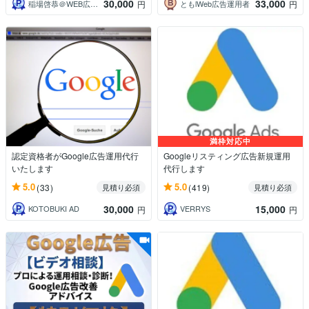
30,000
33,000
稲場啓恭＠WEB広告＆LP制作＆MA運用
ともlWeb広告運用者
円
円
満枠対応中
認定資格者がGoogle広告運用代行
Googleリスティング広告新規運用
いたします
代行します
5.0
5.0
(33)
(419)
見積り必須
見積り必須
30,000
15,000
KOTOBUKI AD
VERRYS
円
円