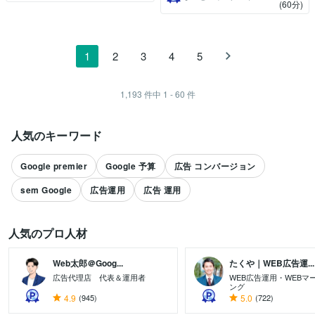
(60分)
1
2
3
4
5
1,193
件中
1 - 60
件
人気のキーワード
Google premier
Google 予算
広告 コンバージョン
sem Google
広告運用
広告 運用
人気のプロ人材
Web太郎＠Goog...
たくや｜WEB広告運...
広告代理店 代表＆運用者
WEB広告運用・WEBマ
ング
すべて見る
4.9
(945)
5.0
(722)