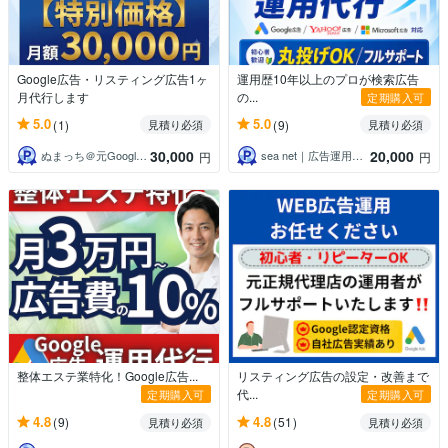
Google広告・リスティング広告1ヶ
運用歴10年以上のプロが検索広告
月代行します
の...
定期購入可
5.0
5.0
(1)
(9)
見積り必須
見積り必須
30,000
20,000
ぬまっち＠元Google広告公式コンサル
sea net｜広告運用歴10年の専門家
円
円
整体エステ業特化！Google広告...
リスティング広告の設定・改善まで
代...
定期購入可
定期購入可
4.8
4.8
(9)
(51)
見積り必須
見積り必須