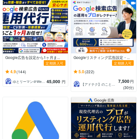
Google広告を設定から1ヶ月ま...
Googleリスティング広告設定・...
定期購入可
定期購入可
4.9
5.0
(144)
(222)
7,500
45,000
円
ゆとリーマン＠Webマーケター
円
【アドテク】のことならMETA（メタ）
(30分)