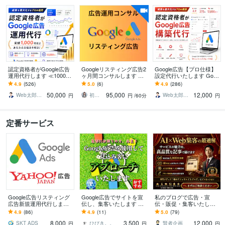
認定資格者がGoogle広告
Googleリスティング広告2
Google広告【プロ仕様】
運用代行します ≪1000社
ヶ月間コンサルします 現
設定代行いたします Goog
以上≫Google認定パート
役の広告運用コンサルタ
le認定パートナーが繰り出
4.9
(526)
5.0
(6)
4.9
(286)
ナーがお悩みを解決
ントが個別コンサルいた
す進撃の一手！！
50,000
95,000
12,000
します
Web太郎＠Google認定パートナー
初心者に優しい広告運用マスター
Web太郎＠Google認定パートナー
円
円
/60分
円
定番サービス
Google広告リスティング
Google広告でサイトを宣
私のブログで広告・宣
広告新規運用代行します
伝し、集客いたします 検
伝・販促・集客いたしま
【お客様アカウント利用
索連動型広告で効果的な
す 「AI×WEBサイト運
4.9
(86)
4.9
(11)
5.0
(79)
可】お客様の利益を重視
アプローチ！SEO、MEO
営」の専門メディアでプ
8,000
3,500
12,000
【認定資格保有】
にも◎！
ロモーション！
SKT ADS
ひびき。。
賢者企画
円
円
円