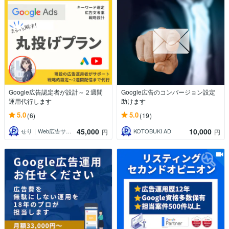
Google広告認定者が設計～２週間
Google広告のコンバージョン設定
運用代行します
助けます
5.0
5.0
(6)
(19)
45,000
10,000
せり｜Web広告サポート・運用相談
KOTOBUKI AD
円
円