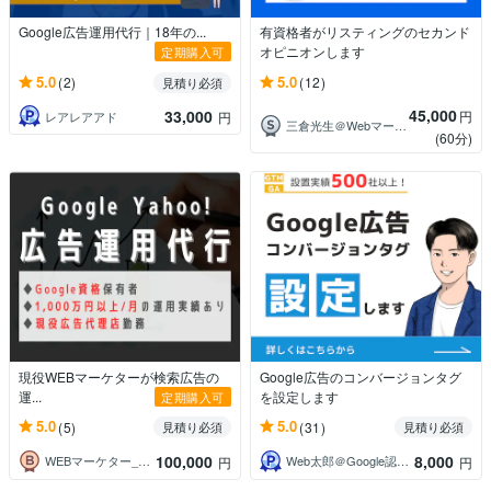
Google広告運用代行｜18年の...
有資格者がリスティングのセカンド
オピニオンします
定期購入可
5.0
5.0
(2)
(12)
見積り必須
45,000
33,000
円
レアレアアド
円
三倉光生＠Webマーケ＆広告専門
(60分)
現役WEBマーケターが検索広告の
Google広告のコンバージョンタグ
運...
を設定します
定期購入可
5.0
5.0
(5)
(31)
見積り必須
見積り必須
100,000
8,000
WEBマーケター_タクミ
Web太郎＠Google認定パートナー
円
円