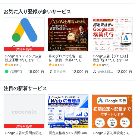
お気に入り登録が多いサービス
満枠対応中
Googleリスティング広告
私のブログで広告・宣
Google広告【プロ仕様】
新規運用代行します 【お
伝・販促・集客いたしま
設定代行いたします Goog
試し価格】Google広告代
す 「AI×WEBサイト運
le認定パートナーが繰り出
5.0
(419)
5.0
(79)
4.9
(286)
行実績3000件以上
営」の専門メディアでプ
す進撃の一手！！
15,000
12,000
12,000
ロモーション！
VERRYS
賢者企画
Web太郎＠Google認定パートナー
円
円
円
注目の新着サービス
満枠対応中
Google広告の質問お応え
認定資格者が1ヶ月間Goo
Google広告初期設定から