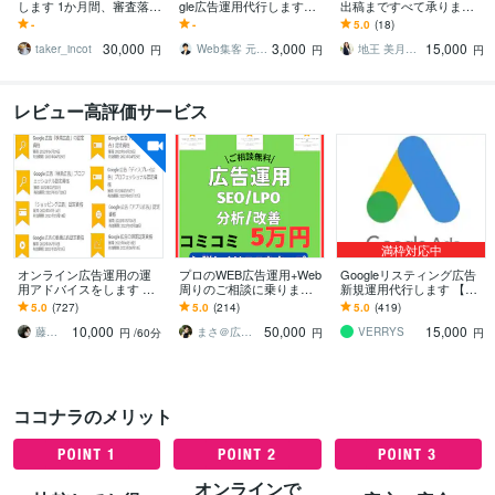
します 1か月間、審査落ち
gle広告運用代行します
出稿まですべて承ります
やエラーの課題解決をお
《3000社以上≫Googleベ
Google広告/アカウント作
-
-
5.0
(18)
手伝いいたします
ンダー企業出身者・認定
成/コンバージョン/初心者
30,000
3,000
15,000
資格者
taker_incot
Web集客 元Googleベンダー
地王 美月＠広告運用サポート
円
円
円
レビュー高評価サービス
満枠対応中
オンライン広告運用の運
プロのWEB広告運用+Web
Googleリスティング広告
用アドバイスをします 施
周りのご相談に乗ります
新規運用代行します 【お
策提案・改善提案・成果
広告運用以外でもSEOやS
試し価格】Google広告代
5.0
(727)
5.0
(214)
5.0
(419)
計測・運用指導が必要な
NSマーケティングも受け
行実績3000件以上
10,000
50,000
15,000
方へ。
付けます
藤﨑勝雄
まさ＠広告代理店
VERRYS
円
/60分
円
円
ココナラのメリット
オンラインで