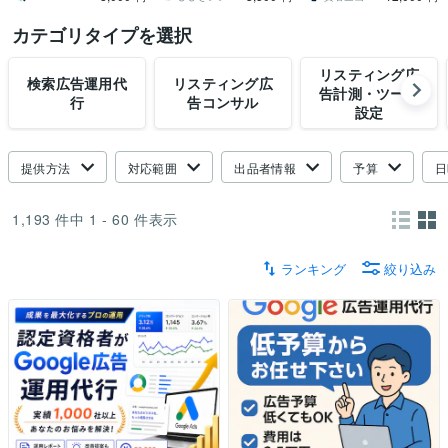
カテゴリタイプを選択
リスティング広
検索広告運用代
リスティング広
告計測・ツール
行
告コンサル
設定
提供方法
対応範囲
出品者情報
予算
日
1,193
件中
1 - 60
件表示
ランキング
絞り込み