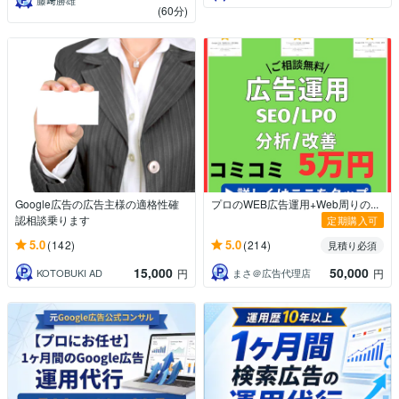
(60分)
Google広告の広告主様の適格性確
プロのWEB広告運用+Web周りの...
認相談乗ります
定期購入可
5.0
5.0
(142)
(214)
見積り必須
15,000
50,000
KOTOBUKI AD
まさ＠広告代理店
円
円