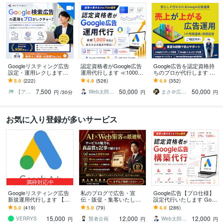
Googleリスティング広告
認定資格者がGoogle広告
Google広告を認定資格持
設定・運用レクします
運用代行します ≪1000社
ちのプロが代行します 相
【実績800社以上】広告代
以上≫Google認定パート
談無料_初期設定＋週次報
5.0
(222)
4.9
(526)
4.9
(352)
理店が運用サポートいた
ナーがお悩みを解決
告＋1か月間運用代行込み
7,500
50,000
50,000
します。
で丸投げ可
【アドテク】のことならMETA（メタ）
Web太郎＠Google認定パートナー
まさ＠広告代理店
円
/30分
円
円
お気に入り登録が多いサービス
満枠対応中
Googleリスティング広告
私のブログで広告・宣
Google広告【プロ仕様】
新規運用代行します 【お
伝・販促・集客いたしま
設定代行いたします Goog
試し価格】Google広告代
す 「AI×WEBサイト運
le認定パートナーが繰り出
5.0
(419)
5.0
(79)
4.9
(286)
行実績3000件以上
営」の専門メディアでプ
す進撃の一手！！
15,000
12,000
12,000
ロモーション！
VERRYS
賢者企画
Web太郎＠Google認定パートナー
円
円
円