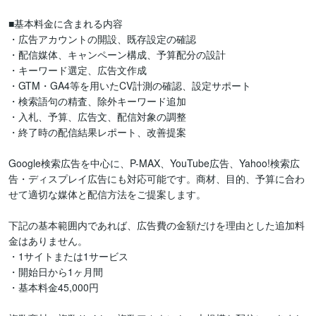
■基本料金に含まれる内容

・広告アカウントの開設、既存設定の確認

・配信媒体、キャンペーン構成、予算配分の設計

・キーワード選定、広告文作成

・GTM・GA4等を用いたCV計測の確認、設定サポート

・検索語句の精査、除外キーワード追加

・入札、予算、広告文、配信対象の調整

・終了時の配信結果レポート、改善提案

Google検索広告を中心に、P-MAX、YouTube広告、Yahoo!検索広
告・ディスプレイ広告にも対応可能です。商材、目的、予算に合わ
せて適切な媒体と配信方法をご提案します。

下記の基本範囲内であれば、広告費の金額だけを理由とした追加料
金はありません。

・1サイトまたは1サービス

・開始日から1ヶ月間

・基本料金45,000円
