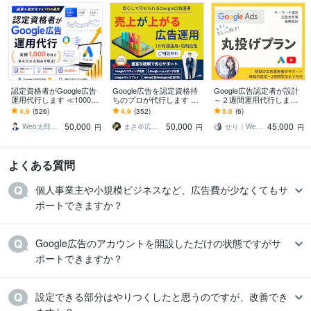
認定資格者がGoogle広告
Google広告を認定資格持
Google広告認定者が設計
運用代行します ≪1000社
ちのプロが代行します 相
～２週間運用代行します
以上≫Google認定パート
談無料_初期設定＋週次報
リスティングの設計/入稿/
4.9
(526)
4.9
(352)
5.0
(6)
ナーがお悩みを解決
告＋1か月間運用代行込み
レポート自動化までまる
50,000
50,000
45,000
で丸投げ可
っとおまかせ
Web太郎＠Google認定パートナー
まさ＠広告代理店
せり｜Web広告サポート・運用相談
円
円
円
よくある質問
個人事業主や小規模ビジネスなど、広告費が少なくてもサ
ポートできますか？
Google広告のアカウントを開設しただけの状態ですがサ
ポートできますか？
設定できる部分はやりつくしたと思うのですが、改善でき