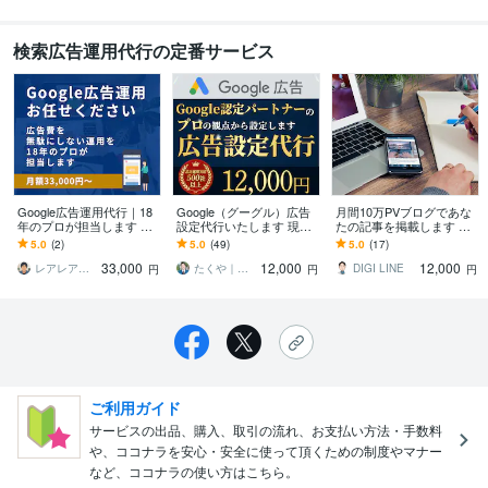
検索広告運用代行の定番サービス
Google広告運用代行｜18
Google（グーグル）広告
月間10万PVブログであな
年のプロが担当します 広
設定代行いたします 現役
たの記事を掲載します あ
告費を無駄にしない運用
代理店のプロがGoogleリ
なたのサービスをガジェ
5.0
(2)
5.0
(49)
5.0
(17)
を、戦略設計から改善ま
スティング広告設定支援
ットブログで宣伝しま
33,000
12,000
12,000
で一貫対応
します
す！
レアレアアド
たくや｜WEB広告運用・マーケティング
DIGI LINE
円
円
円
ご利用ガイド
サービスの出品、購入、取引の流れ、お支払い方法・手数料
や、ココナラを安心・安全に使って頂くための制度やマナー
など、ココナラの使い方はこちら。