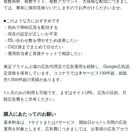
複数商材、複数サイト、複数アカウント、大規模な配信につきまし
ては、事前に個別見積りいたしますのでお声がけくださいませ。

■このような方におすすめです

・初めてWeb広告を配信する

・現在の設定が正しいか不安

・問い合わせ数を増やすため改善したい

・CV計測までまとめて任せたい

・運用担当者と直接チャットで相談したい

東証プライム上場の広告代理店で広告運用を経験し、Google広告認
定資格を保有しています。ココナラでは本サービス130件超、総販
売1,500件超の実績があります。

1ヶ月のみの利用も可能です。まずはサイトURL、広告の目的、月
額広告費をご共有ください。
購入にあたってのお願い
基本料金は、1サイトまたは1サービス、開始日から1ヶ月間の広告
運用を対象とします。広告費につきましては、お客様の広告アカウ