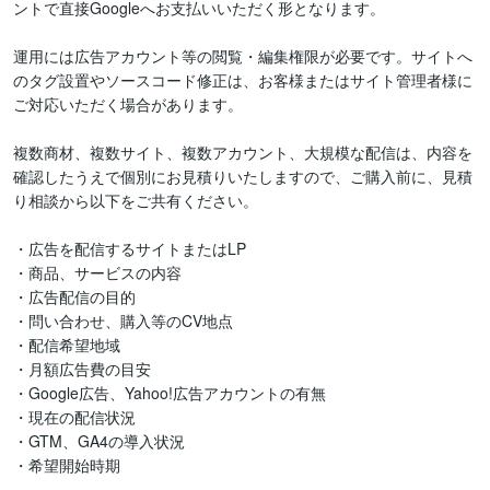
ントで直接Googleへお支払いいただく形となります。

運用には広告アカウント等の閲覧・編集権限が必要です。サイトへ
のタグ設置やソースコード修正は、お客様またはサイト管理者様に
ご対応いただく場合があります。

複数商材、複数サイト、複数アカウント、大規模な配信は、内容を
確認したうえで個別にお見積りいたしますので、ご購入前に、見積
り相談から以下をご共有ください。

・広告を配信するサイトまたはLP

・商品、サービスの内容

・広告配信の目的

・問い合わせ、購入等のCV地点

・配信希望地域

・月額広告費の目安

・Google広告、Yahoo!広告アカウントの有無

・現在の配信状況

・GTM、GA4の導入状況

・希望開始時期