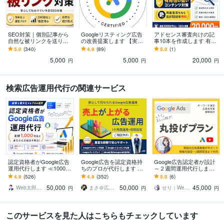
SEO対策｜個別記事から
Googleリスティング広告
アドセンス審査向けの記
自然な被リンクを送りま
の改善提案します 【実績
事10本を作成します 有用
す DA50以上確認済み｜専
豊富な認定資格者が対
性の低いコンテンツ対
5.0
(340)
4.9
(89)
5.0
(1)
用記事でホワイトハット
応】リスティング以外や
策。再審査落ちなら10記
5,000
5,000
20,000
外部SEO対策
別媒体も可能
事追加無料
円
円
円
検索広告運用代行の関連サービス
認定資格者がGoogle広告
Google広告を認定資格持
Google広告認定者が設計
運用代行します ≪1000社
ちのプロが代行します 相
～２週間運用代行します
以上≫Google認定パート
談無料_初期設定＋週次報
リスティングの設計/入稿/
4.9
(526)
4.9
(352)
5.0
(6)
ナーがお悩みを解決
告＋1か月間運用代行込み
レポート自動化までまる
50,000
50,000
45,000
で丸投げ可
っとおまかせ
Web太郎＠Google認定パートナー
まさ＠広告代理店
せり｜Web広告サポート・運用相談
円
円
円
このサービスを見た人はこちらもチェックしています