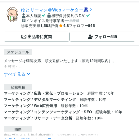
ゆとリーマン＠Webマーケター
本人確認
機密保持契約(NDA)
インボイス発行事業者
未登録
総販売実績
1,588
評価
4.8
フォロワー
545
出品者に質問
フォロー
545
スケジュール
メッセージは確認次第、順次返信いたします（原則12時間以内）。

土日祝・...
すべて見る
経験職種
マーケティング / 広告・宣伝・プロモーション
経験年数 : 10年
マーケティング / デジタルマーケティング
経験年数 : 10年
マーケティング / Web広告運用
経験年数 : 10年
マーケティング / コンテンツマーケティング・SEO
経験年数 : 10年
マーケティング / リサーチ・データ分析
経験年数 : 10年
職歴
東証プライム上場広告代理店
2022年9月 ~ 2023年7月