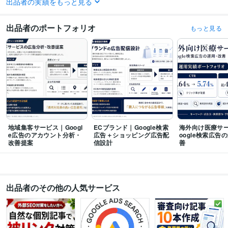
出品者の実績をもっと見る
受賞歴
yutori-man（雑記ブログ）
出品者のポートフォリオ
もっと見る
資格・検定
Google広告（旧GoogleAdWords）認定資格
取得年 : 2025年
ITパスポート
取得年 : 2018年
デジタルワークショップ
取得年 : 2016年
ビジネス実務法務検定3級
取得年 : 2018年
ビジネス・クリエイティブツール
WordPress:10年
Excel:10年
Google スプレッドシート:5年
PowerPoint:5年
Word:5年
Google Analytics:10年
Google Search Console:10年
地域集客サービス｜Googl
ECブランド｜Google検索
海外向け医療サ
Google Tag Manager:10年
PageSpeed Insights:5年
SimilarWeb:5年
e広告のアカウント分析・
広告＋ショッピング広告配
oogle検索広告
Canva:5年
改善提案
信設計
善
得意分野
集客・マーケティング相談
リスティング広告の分析・改善・運用代行
被
リンク用等のご紹介記事をご提供
出品者のその他の人気サービス
アフィリエイト
SNS
副業
Twitter
広告
集客
マーケティング
SEO
ブログ
記事