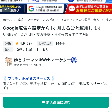
1/10
ホーム
集客・マーケティング相談
リスティング広告運用・制作
検索
Google広告を設定から1ヶ月まるごと運用します
初期設定・CV計測・改善提案・月次報告まで全て対応
4.9
(69)
144
件
評価
販売実績
12
枠 / お願い中：
8
人
残り
ゆとリーマン＠Webマーケター
総販売実績：
1,588件
プラチナ認定者の
サービス
直近3ヶ月で高い実績を維持した、信頼性の高い出品者のサービス
です
購入画面に進む