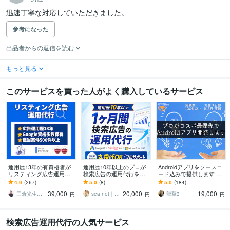
迅速丁寧な対応していただきました。
参考になった
出品者からの返信を読む
もっと見る
このサービスを買った人がよく購入しているサービス
運用歴13年の有資格者が
運用歴10年以上のプロが
Androidアプリをソースコ
リスティング広告運用し
検索広告の運用代行をし
ード込みで提供します 【2
ます 成果が出ない、もっ
ます 「広告運用が分から
020年Android開発部門ラ
4.9
(267)
5.0
(8)
5.0
(184)
と集客したい！そのお悩
ない、上手くいかない」
ンク１位獲得】
39,000
20,000
19,000
みに応えます
という方をサポート！
三倉光生＠Webマーケ＆広告専門
sea net｜広告運用歴10年の専門家
龍華3
円
円
円
検索広告運用代行の人気サービス