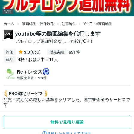
1/11
ホーム
動画編集・映像制作
動画編集
YouTube動画編集
youtube等の動画編集を代行します
フルテロップ追加料金なし！丸投げOK！
5.0
(650)
691
件
評価
販売実績
4
枠 / お願い中：
11
人
残り
Re＋レタス
総販売実績：
756件
PRO認定
サービス
品質・納期等の厳しい基準をクリアした、運営審査済のサービスで
す
無料で見積り相談
見積りから購入までの流れ