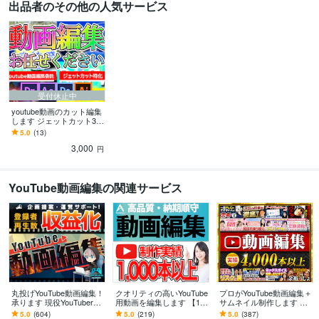
出品者のその他の人気サービス
受付休止中
youtube動画のカット編集
します ジェットカット30
分以内3000円！
5.0
(13)
3,000
円
YouTube動画編集の関連サービス
丸投げYouTube動画編集！
クオリティの高いYouTube
プロがYouTube動画編集＋
承ります 現役YouTuberが
用動画を編集します 【10,
サムネイル制作します 動
効果的な動画を作ります
000円でクオリティの高い
画4,000本以上制作のプロ
5.0
(604)
5.0
(219)
5.0
(387)