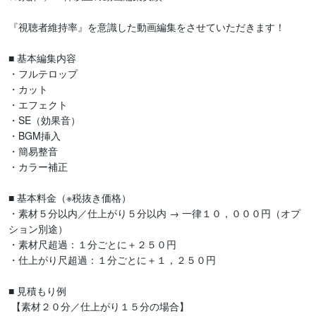
『視聴者維持率』を意識した動画編集をさせていただきます！

■ 基本編集内容

・フルテロップ

・カット

・エフェクト

・SE（効果音）

・BGM挿入

・簡易整音

・カラー補正

■ 基本料金（※税抜き価格）

・素材５分以内／仕上がり５分以内 → 一律１０，０００円（オプ
ション別途）

・素材尺超過：１分ごとに＋２５０円

・仕上がり尺超過：１分ごとに＋１，２５０円

■ 見積もり例

 【素材２０分／仕上がり１５分の場合】
