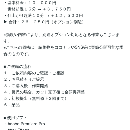
・基本料金：１０，０００円

・素材超過１５分 → ＋３，７５０円

・仕上がり超過１０分 → ＋１２，５００円

▶ 合計：２６，２５０円（オプション別途）

※頻度や内容により、別途オプション対応となる作業もございま
す。

※こちらの価格は、編集物をココナラやSNS等に実績公開可能な場
合のものです。

■ ご依頼の流れ

１．ご依頼内容のご確認・ご相談

２．お見積もりご提示

３．ご購入後、作業開始

４．長尺の場合、カット完了後に金額再調整

５．初校提出（無料修正３回まで）

６．納品

■ 使用ソフト

・Adobe Premiere Pro
