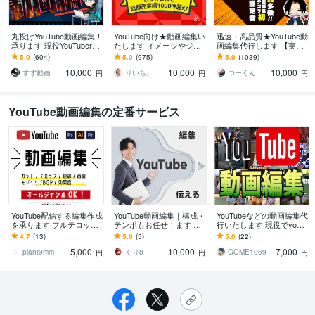
丸投げYouTube動画編集！
YouTube向け★動画編集い
迅速・高品質★YouTube動
承ります 現役YouTuberが
たします イメージやジャ
画編集代行します 【実績
効果的な動画を作ります
ンルに合わせて編集しま
多数!!】企業・店舗・芸能
5.0
(604)
5.0
(975)
5.0
(1039)
す♫
事務所等ご依頼いただい
10,000
10,000
10,000
てます
すず動画編集者
りいち。
つーくん┃動画編集屋
円
円
円
YouTube動画編集の定番サービス
YouTube配信する編集作成
YouTube動画編集｜構成・
YouTubeなどの動画編集代
を承ります フルテロップ/
テンポもお任せ！ます 伝
行いたします 現役でyoutu
カット編集/モザイク/サム
わる構成とテンポで、You
be経験ありです！！お気
4.7
(13)
5.0
(5)
5.0
(22)
ネイル作成OK
Tube動画を編集
軽にどうぞ！！
5,000
10,000
7,000
plant9mm
くり8
GOME1069
円
円
円