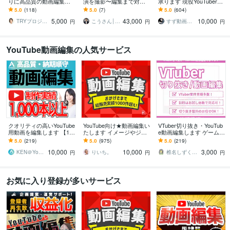
りに高品質の動画編集し
演を撮影〜編集まで対応
承ります 現役YouTuberが
ます 【制作実績700本
します 会社紹介・ドキュ
効果的な動画を作ります
5.0
(118)
5.0
(7)
5.0
(604)
超!】顔が見える・人柄が
メンタリ・社内マニュア
5,000
43,000
10,000
分かる編集者です。
ル動画・YouTube
TRYプロジェクト
こうさん│映像×AI×SNS
すず動画編集者
円
円
円
YouTube動画編集の人気サービス
クオリティの高いYouTube
YouTube向け★動画編集い
VTuber切り抜き・YouTub
用動画を編集します 【10,
たします イメージやジャ
e動画編集します ゲーム実
000円でクオリティの高い
ンルに合わせて編集しま
況などジャンル問わず｜S
5.0
(219)
5.0
(975)
5.0
(219)
動画】作成します！
す♫
horts動画・サムネイルも
10,000
10,000
3,000
KEN＠YouTube運用代行
りいち。
椎名しずく＠受付再開
円
円
円
お気に入り登録が多いサービス