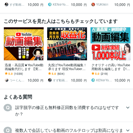
動画】作成します！
がデザイン
10,000
10,000
10,000
すず動画編集者
KEN＠YouTube運用代行
YUKI901
円
円
円
このサービスを見た人はこちらもチェックしています
迅速・高品質★YouTube動
丸投げYouTube動画編集！
クオリティの高いYouTube
画編集代行します 【実績
承ります 現役YouTuberが
用動画を編集します 【10,
多数!!】企業・店舗・芸能
効果的な動画を作ります
000円でクオリティの高い
5.0
(1039)
5.0
(604)
5.0
(219)
事務所等ご依頼いただい
動画】作成します！
10,000
10,000
10,000
てます
つーくん┃動画編集屋
すず動画編集者
KEN＠YouTube運用代行
円
円
円
よくある質問
誤字脱字の修正も無料修正回数を消費するのはなぜです
か？
複数人で会話している動画のフルテロップは割高になりま