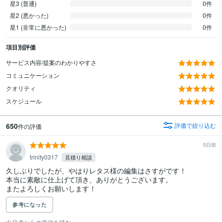
星3 (普通)
0件
星2 (悪かった)
0件
星1 (非常に悪かった)
0件
項目別評価
サービス内容/提案のわかりやすさ
コミュニケーション
クオリティ
スケジュール
650
評価で絞り込む
件の評価
5日前
trinity0317
見積り相談
久しぶりでしたが、やはりレタス様の編集はさすがです！

本当に素敵に仕上げて頂き、ありがとうございます。

またよろしくお願いします！
参考になった