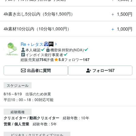
＋
1,500円
4k書き出し5分以内（5分毎1,500円）
＋
1,000円
4k素材10分以内（10分毎1,000円）
Re＋レタス
本人確認
機密保持契約(NDA)
インボイス発行事業者
総販売実績
756
評価
5.0
フォロワー
167
出品者に質問
フォロー
167
スケジュール
8/16～8/19　出張のため休業

平日10：00～18：00対応可能
経験職種
クリエイター / 動画クリエイター
経験年数 : 10年
営業 / 個人営業
経験年数 : 5年
ビジネス・クリエイティブツール