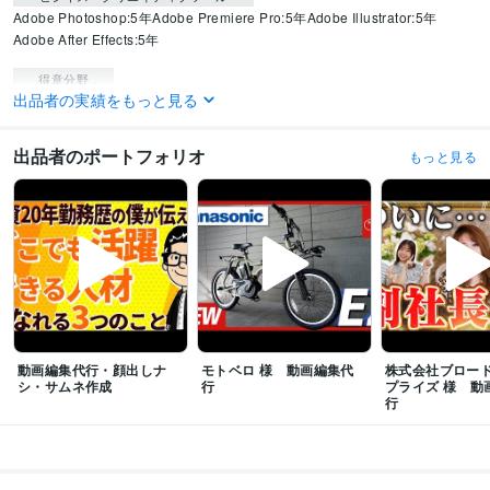
Adobe Photoshop:5年
Adobe Premiere Pro:5年
Adobe Illustrator:5年
Adobe After Effects:5年
得意分野
出品者の実績をもっと見る
動画編集・映像制作
youtube 動画編集
yooutube
動画編集
出品者のポートフォリオ
もっと見る
動画編集代行・顔出しナ
モトベロ 様 動画編集代
株式会社ブロー
シ・サムネ作成
行
プライズ 様 動
行