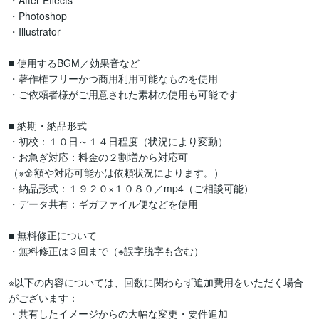
・After Effects

・Photoshop

・Illustrator

■ 使用するBGM／効果音など

・著作権フリーかつ商用利用可能なものを使用

・ご依頼者様がご用意された素材の使用も可能です

■ 納期・納品形式

・初校：１０日～１４日程度（状況により変動）

・お急ぎ対応：料金の２割増から対応可

（※金額や対応可能かは依頼状況によります。）

・納品形式：１９２０×１０８０／mp4（ご相談可能）

・データ共有：ギガファイル便などを使用

■ 無料修正について

・無料修正は３回まで（※誤字脱字も含む）

※以下の内容については、回数に関わらず追加費用をいただく場合
がございます：

・共有したイメージからの大幅な変更・要件追加
