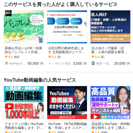
このサービスを買った人がよく購入しているサービス
原稿お手伝いもOK！効果
公民分野の教材作成しま
法人向け｜IT施策・試
的なパンフレット作成し
す 元高校教員がニーズに
験・人材の課題を整理し
ます プロのデザイナー
応じて教材づくりをお手
ます 現役ITマネージャに
5.0
(62)
5.0
(3)
5.0
(2)
が、お客様の企業活動、
伝い
よる方針相談・論点整理
50,000
3,000
20,000
カタチに致します！
（テキストのみ）
kaoriya design｜デザイナー
いのくち先生
角田 一也 ＠ 現役ITマネージャー
円
円
円
YouTube動画編集の人気サービス
満枠対応中
クオリティの高いYouTube
YouTube・TikTok用動画編
高品質なYouTube・SNS動
用動画を編集します 【10,
集・作成します ココナラ
画を制作します ご購入前
000円でクオリティの高い
最安値！カット・テロッ
無料サンプル作成で安心
4.9
(217)
5.0
(320)
4.9
(296)