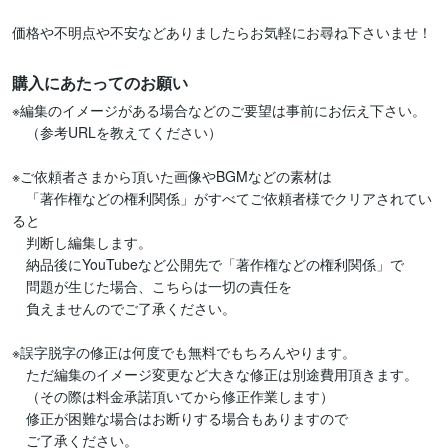
価格や不明点や不安などありましたらお気軽にお尋ね下さいませ！
購入にあたってのお願い
※編集のイメージがある場合などのご要望は事前にお伝え下さい。

　（参考URLを教えてください）

※ご依頼者さまから頂いた画像やBGMなどの素材は

　「著作権などの権利関係」がすべてご依頼者様でクリアされてい
ると

　判断し編集します。

　納品後にYouTubeなど公開先で「著作権などの権利関係」で

　問題が生じた場合、こちらは一切の責任を

　負えませんのでご了承ください。

※誤字脱字の修正は何度でも無料でもちろんやります。

　ただ編集のイメージ変更など大きな修正は別途費用頂きます。

　（その際は料金承諾頂いてから修正作業します）

　修正が困難な場合はお断りする場合もありますので

　ご了承ください。
