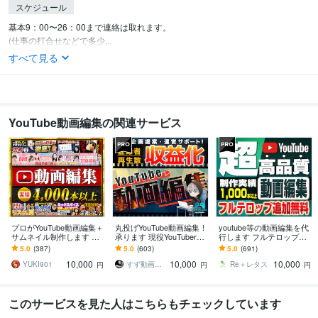
スケジュール
基本9：00〜26：00まで連絡は取れます。

(仕事の打合せなどで多少...
すべて見る
YouTube動画編集の関連サービス
プロがYouTube動画編集＋
丸投げYouTube動画編集！
youtube等の動画編集を代
サムネイル制作します 動
承ります 現役YouTuberが
行します フルテロップ追
画4,000本以上制作のプロ
効果的な動画を作ります
加料金なし！丸投げOK！
5.0
(387)
5.0
(603)
5.0
(691)
がデザイン
10,000
10,000
10,000
YUKI901
すず動画編集者
Re＋レタス
円
円
円
このサービスを見た人はこちらもチェックしています