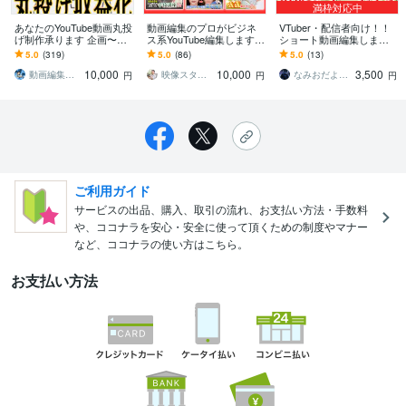
満枠対応中
あなたのYouTube動画丸投
動画編集のプロがビジネ
VTuber・配信者向け！！
げ制作承ります 企画〜編
ス系YouTube編集します
ショート動画編集します
集まで全て丸投げして、
カットの精度・テロップ
現役VTuberが担当！ショ
5.0
(319)
5.0
(86)
5.0
(13)
権利収入を稼ぎません
要約で動画をブラッシュ
ート動画の編集をおまか
10,000
10,000
3,500
か？
アップします
せ！
動画編集の人です
映像スタジオエムズ＠宮崎 小川 研二
なみおだよ_Vtuber
円
円
円
ご利用ガイド
サービスの出品、購入、取引の流れ、お支払い方法・手数料
や、ココナラを安心・安全に使って頂くための制度やマナー
など、ココナラの使い方はこちら。
お支払い方法