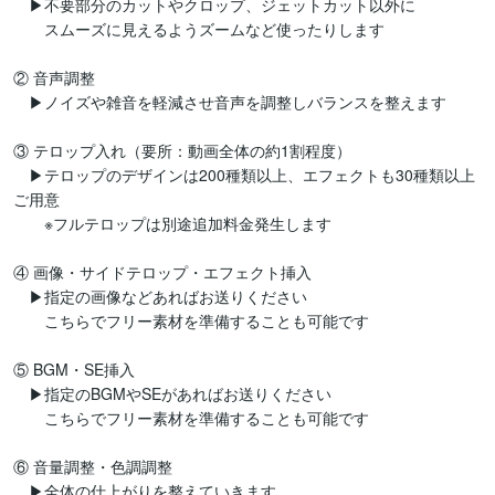
　▶︎不要部分のカットやクロップ、ジェットカット以外に

　　スムーズに見えるようズームなど使ったりします

② 音声調整

　▶︎ノイズや雑音を軽減させ音声を調整しバランスを整えます

③ テロップ入れ（要所：動画全体の約1割程度）

　▶︎テロップのデザインは200種類以上、エフェクトも30種類以上
ご用意

　　※フルテロップは別途追加料金発生します

④ 画像・サイドテロップ・エフェクト挿入

　▶︎指定の画像などあればお送りください

　　こちらでフリー素材を準備することも可能です

⑤ BGM・SE挿入

　▶︎指定のBGMやSEがあればお送りください

　　こちらでフリー素材を準備することも可能です

⑥ 音量調整・色調調整

　▶︎全体の仕上がりを整えていきます
