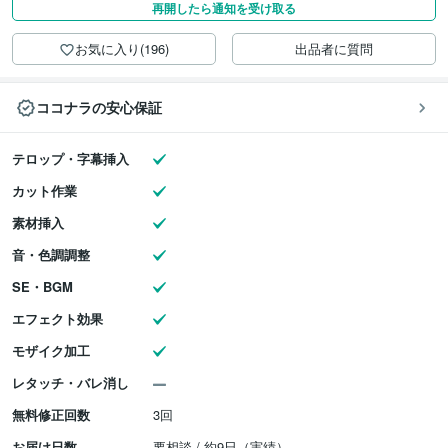
再開したら通知を受け取る
お気に入り(196)
出品者に質問
ココナラの安心保証
テロップ・字幕挿入
カット作業
素材挿入
音・色調調整
SE・BGM
エフェクト効果
モザイク加工
レタッチ・バレ消し
無料修正回数
3回
お届け日数
要相談 / 約9日（実績）