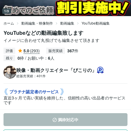
1/3
ホーム
動画編集・映像制作
動画編集
YouTube動画編集
YouTubeなどの動画編集致します
イメージに合わせて丸投げでも編集させて頂きます
5.0
(293)
367
件
評価
販売実績
0
枠 / お願い中：
6
人
残り
映像・動画クリエイター「ぴこりの」
総販売実績：
401件
プラチナ認定者の
サービス
直近3ヶ月で高い実績を維持した、信頼性の高い出品者のサービス
です
満枠対応中