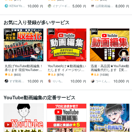
動画】作成します！
プ編集すべておまかせく
お取引！SNS運用にも特
10,000
5,000
8,000
ださい
化
KEN＠YouTube運用代行
イナゾーギミック＠歴7年目の動画編集者
山田動画編集者
円
円
円
お気に入り登録が多いサービス
丸投げYouTube動画編集！
YouTube向け★動画編集い
迅速・高品質★YouTube動
承ります 現役YouTuberが
たします イメージやジャ
画編集代行します 【実績
効果的な動画を作ります
ンルに合わせて編集しま
多数!!】企業・店舗・芸能
5.0
(603)
5.0
(974)
5.0
(1038)
す♫
事務所等ご依頼いただい
10,000
10,000
10,000
てます
すず動画編集者
りいち。
つーくん┃動画編集屋
円
円
円
YouTube動画編集の定番サービス