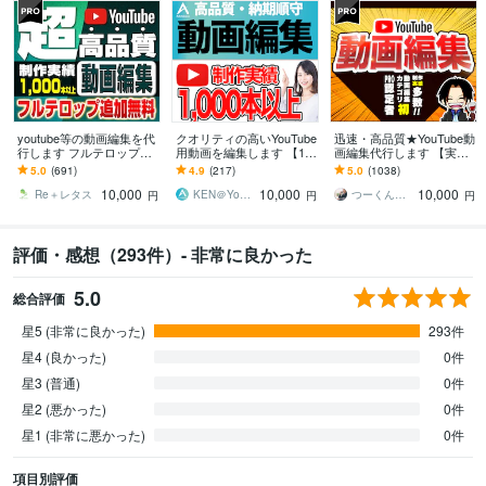
youtube等の動画編集を代
クオリティの高いYouTube
迅速・高品質★YouTube動
行します フルテロップ追
用動画を編集します 【10,
画編集代行します 【実績
加料金なし！丸投げOK！
000円でクオリティの高い
多数!!】企業・店舗・芸能
5.0
(691)
4.9
(217)
5.0
(1038)
動画】作成します！
事務所等ご依頼いただい
10,000
10,000
10,000
てます
Re＋レタス
KEN＠YouTube運用代行
つーくん┃動画編集屋
円
円
円
評価・感想（293件）- 非常に良かった
5.0
総合評価
星5 (非常に良かった)
293件
星4 (良かった)
0件
星3 (普通)
0件
星2 (悪かった)
0件
星1 (非常に悪かった)
0件
項目別評価