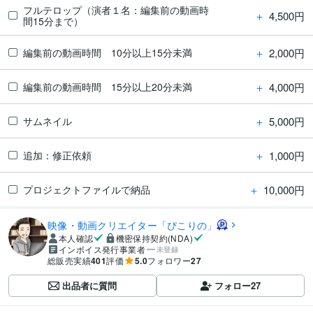
フルテロップ（演者１名：編集前の動画時
＋
4,500円
間15分まで）
＋
2,000円
編集前の動画時間 10分以上15分未満
＋
4,000円
編集前の動画時間 15分以上20分未満
＋
5,000円
サムネイル
＋
1,000円
追加：修正依頼
＋
10,000円
プロジェクトファイルで納品
映像・動画クリエイター「ぴこりの」
本人確認
機密保持契約(NDA)
インボイス発行事業者
未登録
総販売実績
401
評価
5.0
フォロワー
27
出品者に質問
フォロー
27