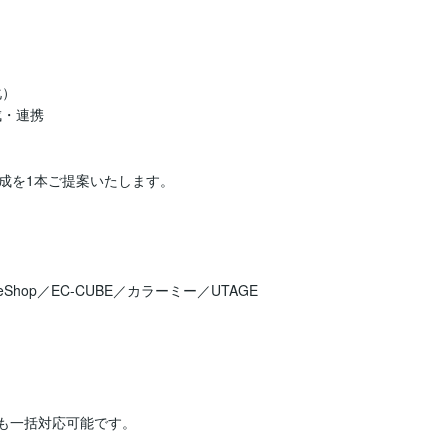
）

・連携

を1本ご提案いたします。

keShop／EC-CUBE／カラーミー／UTAGE 

も一括対応可能です。
