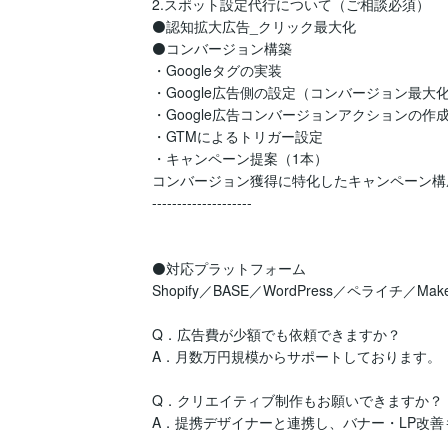
2.スポット設定代行について（ご相談必須）

⚫️認知拡大広告_クリック最大化

⚫️コンバージョン構築

・Googleタグの実装

・Google広告側の設定（コンバージョン最大化
・Google広告コンバージョンアクションの作成
・GTMによるトリガー設定

・キャンペーン提案（1本）

コンバージョン獲得に特化したキャンペーン構成
--------------------

⚫️対応プラットフォーム

Shopify／BASE／WordPress／ペライチ／Ma
Q．広告費が少額でも依頼できますか？

A．月数万円規模からサポートしております。

Q．クリエイティブ制作もお願いできますか？

A．提携デザイナーと連携し、バナー・LP改善