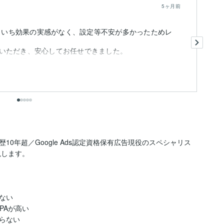
5ヶ月前
いまいち効果の実感がなく、設定等不安が多かったためレ
ア
丁
いただき、安心してお任せできました。
今
どを細やかにレクチャーいただ...
も
歴10年超／Google Ads認定資格保有広告現役のスペシャリス
します。

い

Aが高い

ない
