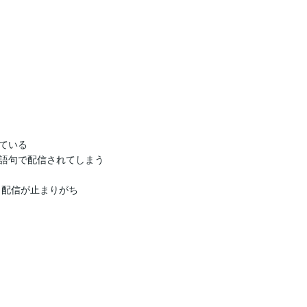
いる

語句で配信されてしまう

、配信が止まりがち
