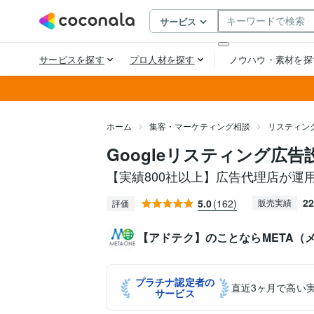
ホーム
集客・マーケティング相談
リスティン
Googleリスティング広
【実績800社以上】広告代理店が運
22
5.0
(162)
販売実績
評価
【アドテク】のことならMETA（
プラチナ認定者の
直近3ヶ月で高い
サービス