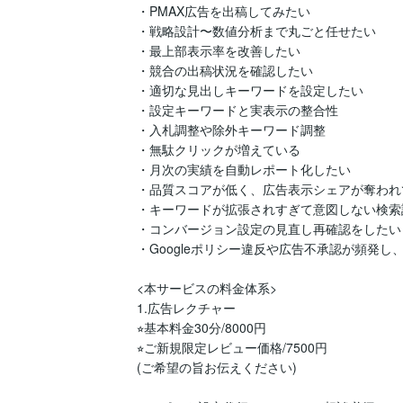
・PMAX広告を出稿してみたい

・戦略設計〜数値分析まで丸ごと任せたい

・最上部表示率を改善したい

・競合の出稿状況を確認したい

・適切な見出しキーワードを設定したい

・設定キーワードと実表示の整合性

・入札調整や除外キーワード調整

・無駄クリックが増えている

・月次の実績を自動レポート化したい

・品質スコアが低く、広告表示シェアが奪われて
・キーワードが拡張されすぎて意図しない検索
・コンバージョン設定の見直し再確認をしたい

・Googleポリシー違反や広告不承認が頻発し
<本サービスの料金体系>

1.広告レクチャー 

⭐︎基本料金30分/8000円 

⭐︎ご新規限定レビュー価格/7500円

(ご希望の旨お伝えください)
