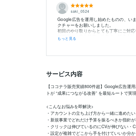
saki_0524
Google広告を運用し始めたものの、
クチャーをお願いしました。
初回のやり取りからとても丁寧にご対応
画面共有で広告設定の改善点や設定方法な
もっと見る
サービス内容
【ココナラ販売実績800件超】Google広告運用
トが “成果につながる改善” を最短ルートで実現
<こんなお悩みを即解決>

・アカウントの立ち上げ方から一緒に進めたい

・新規事業でどれだけ予算を振るべきか指針がな
・クリックは伸びているのにCVが伸びない・CP
・設定が複雑でどこから手を付けていいか分から