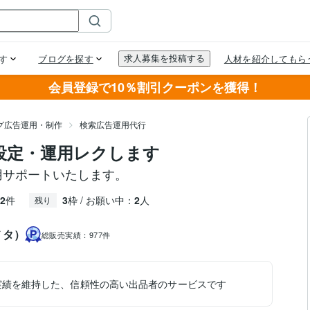
会員登録で10％割引クーポンを獲得！
グ広告運用・制作
検索広告運用代行
告設定・運用レクします
用サポートいたします。
2
件
3
枠 / お願い中：
2
人
残り
メタ）
総販売実績：
977件
実績を維持した、信頼性の高い出品者のサービスです