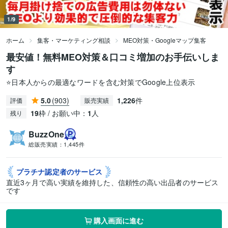
1/9
ホーム
集客・マーケティング相談
MEO対策・Googleマップ集客
最安値！無料MEO対策＆口コミ増加のお手伝いしま
す
⭐️日本人からの最適なワードを含む対策でGoogle上位表示
5.0
(903)
1,226
件
評価
販売実績
19
枠 / お願い中：
1
人
残り
BuzzOne
総販売実績：
1,445件
プラチナ認定者の
サービス
直近3ヶ月で高い実績を維持した、信頼性の高い出品者のサービス
です
購入画面に進む