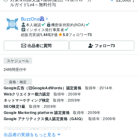
ルガイドLv4～無料付与
BuzzOne
本人確認
機密保持契約(NDA)
インボイス発行事業者
総販売実績
1,445
評価
5.0
フォロワー
73
出品者に質問
フォロー
73
スケジュール
24時間受付中
資格・検定
Google広告（旧GoogleAdWords）認定資格
取得年 : 2014年
Webクリエイター能力認定
取得年 : 2009年
ネットマーケティング検定
取得年 : 2009年
SEO検定1級
取得年 : 2009年
Google Marketing platform 認定資格
取得年 : 2009年
Google アナリティクス個人認定資格（GAIQ）
取得年 : 2009年
プログラミング言語・フレームワーク
出品者の実績をもっと見る
C#:15年
CSS:15年
Java:15年
JavaScript:15年
Objective-C:15年
PHP:15年