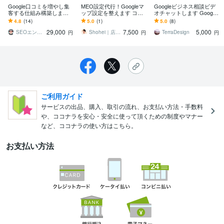
Google口コミを増やし集
MEO設定代行！Googleマ
Googleビジネス相談ビデ
客する仕組み構築します
ップ設定を整えます コス
オチャットします Google
アンケート×自動誘導で高
ト0円でGoogleマップから
ビジネスの不明点をお困
4.8
(14)
5.0
(1)
5.0
(8)
評価レビューを効率的に
新規集客
りごとをアドバイス
29,000
7,500
5,000
獲得【MEO】
SEOエンジニア
Shohei｜店舗ビジネスの集客設計
TerraDesign
円
円
円
ご利用ガイド
サービスの出品、購入、取引の流れ、お支払い方法・手数料
や、ココナラを安心・安全に使って頂くための制度やマナー
など、ココナラの使い方はこちら。
お支払い方法