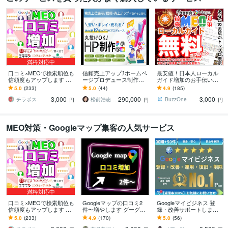
満枠対応中
口コミ×MEOで検索順位も
信頼売上アップ⤴ホームペ
最安値！日本人ローカル
信頼度もアップします リ
ージプロデュース制作し
ガイド増加のお手伝いし
アルなクチコミで信頼と
ます 丸投げOK！19年のプ
ます ⭐Google認定ローカ
5.0
(233)
5.0
(44)
4.9
(185)
来店数アップ！
ロが検索上位表示SEOに
ルガイドは評価が高く信
3,000
290,000
3,000
強いHPで支援
頼性を高めます
チラポス
松前浩志 Webプロデューサー＠丁寧対応
BuzzOne
円
円
円
MEO対策・Googleマップ集客の人気サービス
満枠対応中
口コミ×MEOで検索順位も
Googleマップの口コミ2
Googleマイビジネス 登
信頼度もアップします リ
件〜増やします グーグル
録・改善サポートします
アルなクチコミで信頼と
マップの口コミ増加しま
Googleマイビジネス運
5.0
(233)
4.9
(170)
5.0
(56)
来店数アップ！
す/保証有り
用・改善11年のプロがサ