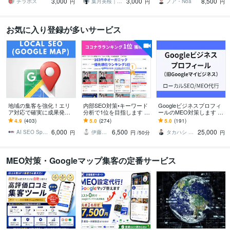
3,000
3,000
8,500
ポート
チラポス
葉月美桜｜SNSデザイナー
ノア・Noa
円
円
円
お気に入り登録が多いサービス
地域の集客を強化！エリ
内部SEO対策•キーワード
Googleビジネスプロフィ
ア対応で確実に成果発生
分析で1位を目指します ワ
ールのMEO対策します オ
します 広範囲1.5万マイル
ンレッスン地域名検索1位
ンラインMTGあり！＋納
4.9
(403)
5.0
(274)
5.0
(191)
をカバー！効果抜群のマ
の実績多数！全て満点評
品後のチャット相談無
6,000
6,500
25,000
ップ埋込MEO戦略
価で継続中！
料！
AI SEO Specialist
伊藤優里＠SEOに強いWEBサイト制作
タカハシ ヨウスケ
円
円
/50分
円
MEO対策・Googleマップ集客の定番サービス