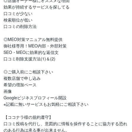
◎店舗オーナー様にオススメな理由

効果が持続するサービスを探してる

口コミが少ない

検索順位が低い

口コミの削除方法

◎MEO対策マニュアル無料提供

御社様専用！MEO内部・外部対策

SEO・MEOに効果的な返信文

口コミ削除支援方法(1)＆(2)

◎ご購入前にご相談下さい

複数店舗で申し込み

希望の増加ペース

画像

Googleビジネスプロフィール開設

※記載に無いサービスもお気軽にご相談下さい

【ココナラ様の規約遵守】

口コミ投稿を代行し、意図的に情報を操作することに協力する恐れ
のある行為は承る事が出来ません。