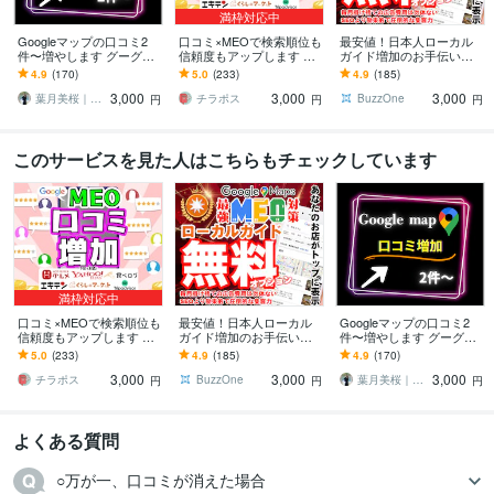
満枠対応中
Googleマップの口コミ2
口コミ×MEOで検索順位も
最安値！日本人ローカル
件〜増やします グーグル
信頼度もアップします リ
ガイド増加のお手伝いし
マップの口コミ増加しま
アルなクチコミで信頼と
ます ⭐Google認定ローカ
4.9
(170)
5.0
(233)
4.9
(185)
す/保証有り
来店数アップ！
ルガイドは評価が高く信
3,000
3,000
3,000
頼性を高めます
葉月美桜｜SNSデザイナー
チラポス
BuzzOne
円
円
円
このサービスを見た人はこちらもチェックしています
満枠対応中
口コミ×MEOで検索順位も
最安値！日本人ローカル
Googleマップの口コミ2
信頼度もアップします リ
ガイド増加のお手伝いし
件〜増やします グーグル
アルなクチコミで信頼と
ます ⭐Google認定ローカ
マップの口コミ増加しま
5.0
(233)
4.9
(185)
4.9
(170)
来店数アップ！
ルガイドは評価が高く信
す/保証有り
3,000
3,000
3,000
頼性を高めます
チラポス
BuzzOne
葉月美桜｜SNSデザイナー
円
円
円
よくある質問