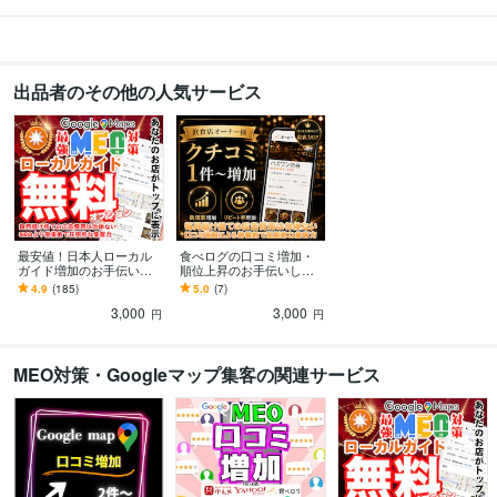
CakePHP:10年
Django:10年
jQuery:10年
Linux:10年
MySQL:15年
PostgreSQL:15年
GitHub:10年
ビジネス・クリエイティブツール
出品者のその他の人気サービス
WordPress:15年
Excel:15年
Google スプレッドシート:5年
Word:15年
EC-CUBE:15年
ジョブカン会計:10年
弥生会計:10年
Adjust:15年
Google Analytics:15年
Google Search Console:10年
ChatGPT:1年
Adobe Photoshop:15年
Fireworks:15年
Adobe Premiere Pro:5年
PowerDirector:5年
最安値！日本人ローカル
食べログの口コミ増加・
ガイド増加のお手伝いし
順位上昇のお手伝いしま
ます ⭐Google認定ローカ
す ⭐️日本人からの最適な
4.9
(185)
5.0
(7)
ルガイドは評価が高く信
ワードを含む対策で上位
3,000
3,000
頼性を高めます
表示→来店数増加
円
円
MEO対策・Googleマップ集客の関連サービス