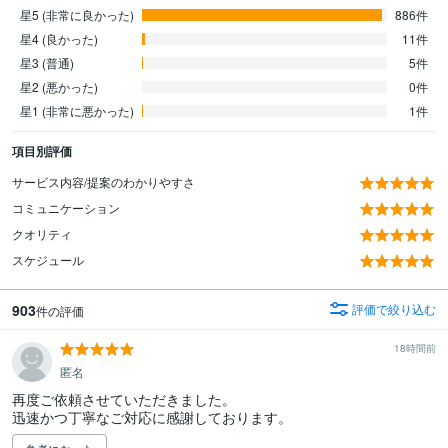
星5 (非常に良かった)
886件
星4 (良かった)
11件
星3 (普通)
5件
星2 (悪かった)
0件
星1 (非常に悪かった)
1件
項目別評価
サービス内容/提案のわかりやすさ
コミュニケーション
クオリティ
スケジュール
903
評価で絞り込む
件の評価
18時間前
匿名
再度ご依頼させていただきました。

迅速かつ丁寧なご対応に感謝しております。