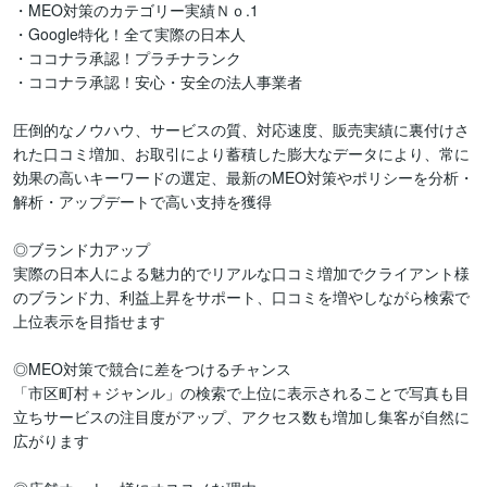
・MEO対策のカテゴリー実績Ｎｏ.1

・Google特化！全て実際の日本人

・ココナラ承認！プラチナランク

・ココナラ承認！安心・安全の法人事業者

圧倒的なノウハウ、サービスの質、対応速度、販売実績に裏付けさ
れた口コミ増加、お取引により蓄積した膨大なデータにより、常に
効果の高いキーワードの選定、最新のMEO対策やポリシーを分析・
解析・アップデートで高い支持を獲得

◎ブランド力アップ

実際の日本人による魅力的でリアルな口コミ増加でクライアント様
のブランド力、利益上昇をサポート、口コミを増やしながら検索で
上位表示を目指せます

◎MEO対策で競合に差をつけるチャンス

「市区町村＋ジャンル」の検索で上位に表示されることで写真も目
立ちサービスの注目度がアップ、アクセス数も増加し集客が自然に
広がります
