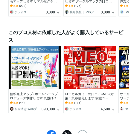
もアップします リアルなクチコ
します グーグルマップの口コミ
体対応し
ミで信頼と来店数アップ！
増加します/保証有り
期プラン
5.0
(233)
4.9
(176)
4.9
(91
で上位表
3,000
3,000
チラポス
葉月美桜｜SNSデザイナー
SNS 
円
円
このプロ人材に依頼した人がよく購入しているサービ
ス
信頼売上アップ⤴ホームページプ
ローカルガイドの口コミ×MEO対
オールイ
ロデュース制作します 丸投げO
策！集客強化します 実在ユーザ
ワーアップし
K！19年のプロが検索上位表示SE
ー視点の口コミで店舗の信頼性と
F30/
5.0
(44)
5.0
(116)
5.0
(25
Oに強いHPで支援
検索評価を高めます
築！
390,000
4,500
松前浩志 Webプロデューサー＠丁寧対応
チラポス
Hana_
円
円