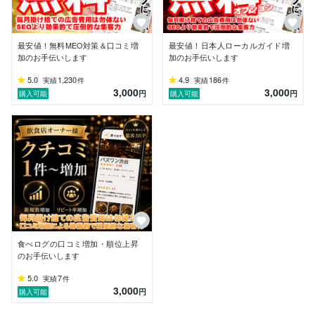
最安値！無料MEO対策＆口コミ増
最安値！日本人ローカルガイド増
加のお手伝いします
加のお手伝いします
5.0
1,230
4.9
186
実績
件
実績
件
3,000
3,000
円
円
購入可能
購入可能
食べログの口コミ増加・順位上昇
のお手伝いします
5.0
7
実績
件
3,000
円
購入可能