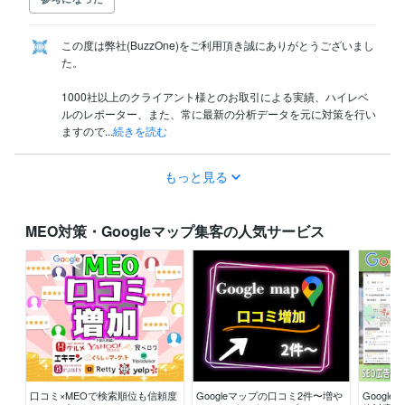
この度は弊社(BuzzOne)をご利用頂き誠にありがとうございまし
た。

1000社以上のクライアント様とのお取引による実績、ハイレベ
ルのレポーター、また、常に最新の分析データを元に対策を行い
ますので...
続きを読む
もっと見る
MEO対策・Googleマップ集客の人気サービス
口コミ×MEOで検索順位も信頼度
Googleマップの口コミ2件〜増や
Googl