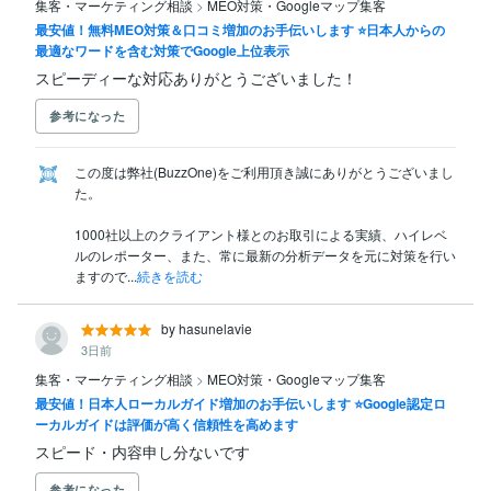
集客・マーケティング相談
>
MEO対策・Googleマップ集客
最安値！無料MEO対策＆口コミ増加のお手伝いします ⭐️日本人からの
最適なワードを含む対策でGoogle上位表示
スピーディーな対応ありがとうございました！
参考になった
この度は弊社(BuzzOne)をご利用頂き誠にありがとうございまし
た。

1000社以上のクライアント様とのお取引による実績、ハイレベ
ルのレポーター、また、常に最新の分析データを元に対策を行い
ますので...
続きを読む
by hasunelavie
3日前
集客・マーケティング相談
>
MEO対策・Googleマップ集客
最安値！日本人ローカルガイド増加のお手伝いします ⭐Google認定ロ
ーカルガイドは評価が高く信頼性を高めます
スピード・内容申し分ないです
参考になった