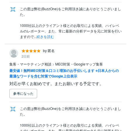
この度は弊社(BuzzOne)をご利用頂き誠にありがとうございまし
た。

1000社以上のクライアント様とのお取引による実績、ハイレベ
ルのレポーター、また、常に最新の分析データを元に対策を行い
ますので...
続きを読む
by 匿名
2日前
集客・マーケティング相談
>
MEO対策・Googleマップ集客
最安値！無料MEO対策＆口コミ増加のお手伝いします ⭐️日本人からの
最適なワードを含む対策でGoogle上位表示
対応が早くお勧めです。またお願いする予定です。
参考になった
この度は弊社(BuzzOne)をご利用頂き誠にありがとうございまし
た。

1000社以上のクライアント様とのお取引による実績、ハイレベ
ルのレポーター、また、常に最新の分析データを元に対策を行い