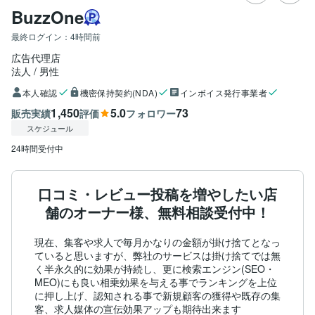
BuzzOne
最終ログイン：
4時間前
広告代理店
法人
男性
本人確認
機密保持契約(NDA)
インボイス発行事業者
1,450
5.0
73
販売実績
評価
フォロワー
スケジュール
24時間受付中
口コミ・レビュー投稿を増やしたい店
舗のオーナー様、無料相談受付中！
現在、集客や求人で毎月かなりの金額が掛け捨てとなっ
ていると思いますが、弊社のサービスは掛け捨てでは無
く半永久的に効果が持続し、更に検索エンジン(SEO・
MEO)にも良い相乗効果を与える事でランキングを上位
に押し上げ、認知される事で新規顧客の獲得や既存の集
客、求人媒体の宣伝効果アップも期待出来ます
