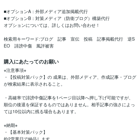
■オプションA：外部メディア追加掲載代行

■オプションB：対策メディア（防衛ブログ）構築代行 

オプションについては、詳しくはお問い合わせ！

検索用キーワード:ブログ　記事　宣伝　投稿　記事掲載代行　逆S
EO　誹謗中傷　風評被害
購入にあたってのお願い
※注意事項※

・【投稿対策パック】の 成果は、外部メディア、作成記事・ブログ
が検索結果に表示されること。

・高確率で誹謗中傷記事を1ページ目以降へ押し下げ可能ですが、
順位の後退を保証するものではありません。相手記事の強さによっ
ては10位以内に残る場合もあります。

※納期※

・【基本対策パック】 

約2営業日で納品します。
