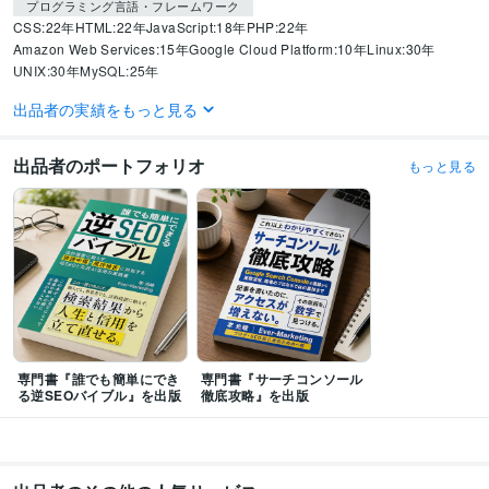
プログラミング言語・フレームワーク
CSS:22年
HTML:22年
JavaScript:18年
PHP:22年
Amazon Web Services:15年
Google Cloud Platform:10年
Linux:30年
UNIX:30年
MySQL:25年
出品者の実績をもっと見る
ビジネス・クリエイティブツール
Google Analytics:18年
Google Tag Manager:12年
Google Search Console:15年
出品者のポートフォリオ
もっと見る
得意分野
集客・マーケティング相談
SEO対策
逆SEO対策
マーケティングコンサ
ルティング
生成AI活用・開発・制作
チャットボット開発
語学力
英語
ネイティブレベル
中国語
ネイティブレベル
専門書『誰でも簡単にでき
専門書『サーチコンソール
る逆SEOバイブル』を出版
徹底攻略』を出版