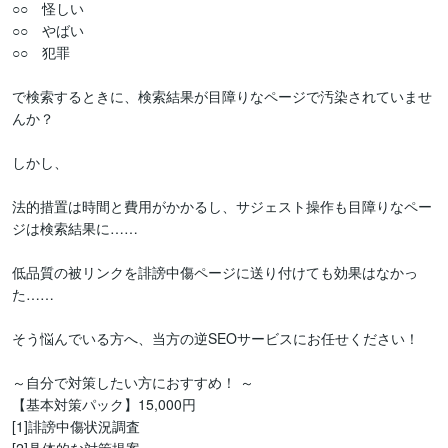
○○　怪しい

○○　やばい

○○　犯罪

で検索するときに、検索結果が目障りなページで汚染されていませ
んか？

しかし、

法的措置は時間と費用がかかるし、サジェスト操作も目障りなペー
ジは検索結果に……

低品質の被リンクを誹謗中傷ページに送り付けても効果はなかっ
た……

そう悩んでいる方へ、当方の逆SEOサービスにお任せください！

～自分で対策したい方におすすめ！ ～ 

【基本対策パック】15,000円 

[1]誹謗中傷状況調査
