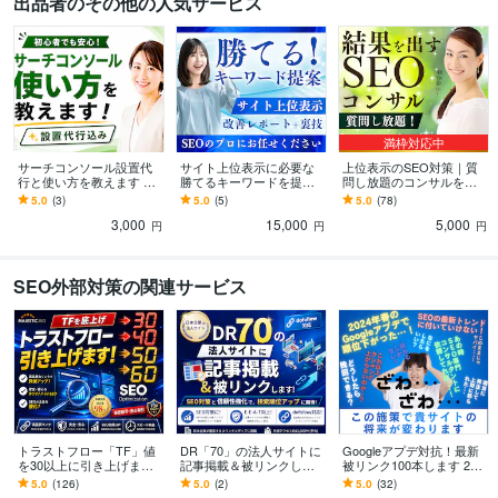
出品者のその他の人気サービス
満枠対応中
サーチコンソール設置代
サイト上位表示に必要な
上位表示のSEO対策｜質
行と使い方を教えます ア
勝てるキーワードを提案
問し放題のコンサルをし
マゾンで好評発売中のサ
します キーワードリスト+
ます SEOの悩みを何でも
5.0
(3)
5.0
(5)
5.0
(78)
ーチコンソール解説本の
【おまけ】改善レポート
相談！プロが解決しま
3,000
15,000
5,000
著者が伴走！
+使い方+裏技
す！
円
円
円
SEO外部対策の関連サービス
トラストフロー「TF」値
DR「70」の法人サイトに
Googleアプデ対抗！最新
を30以上に引き上げます
記事掲載＆被リンクしま
被リンク100本します 202
TF60以上も可能！Google
す ★検索順位の上昇、ド
6年のアップデートで順位
5.0
(126)
5.0
(2)
5.0
(32)
上位表示の近道に！
メインパワーを強化した
下落した方も救う最高の