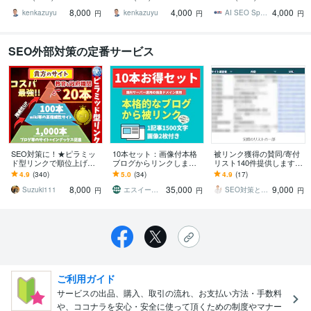
超｜EDU・GOV20本含む
9＋EDU/GOVの60本
ニークドメイン対策！
8,000
4,000
4,000
3層構造
kenkazuyu
kenkazuyu
AI SEO Specialist
円
円
円
SEO外部対策の定番サービス
SEO対策に！★ピラミッ
10本セット：画像付本格
被リンク獲得の賛同/寄付
ド型リンクで順位上げま
ブログからリンクします
リスト140件提供します
す 最強コスパ★20の政
最大30本まで提供可能！
高DRサイトからの被リン
4.9
(340)
5.0
(34)
4.9
(17)
府・教育機関から被リン
本格的なブログからのナ
クでドメインを一気に強
8,000
35,000
9,000
クを！
チュラルリンク
くする！
Suzuki111
エスイーオーストア（SEO STORE）
SEO対策と被リンクを考える会
円
円
円
ご利用ガイド
サービスの出品、購入、取引の流れ、お支払い方法・手数料
や、ココナラを安心・安全に使って頂くための制度やマナー