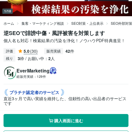
1/10
ホーム
集客・マーケティング相談
SEO対策・上位表示
SEO外部対
逆SEOで誹謗中傷・風評被害を対策します
個人名も対応！検索結果の汚染を浄化！ノウハウPDF特典進呈！
5.0
(30)
42
件
評価
販売実績
3
枠 / お願い中：
2
人
残り
EverMarketing
総販売実績：
129件
プラチナ認定者の
サービス
直近3ヶ月で高い実績を維持した、信頼性の高い出品者のサービス
です
購入画面に進む