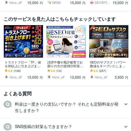
15,000
15,000
15,000
い方にオススメ！
特効薬！
Hana_aff
SBSM
SEO専門コンサルタント
円
円
円
このサービスを見た人はこちらもチェックしています
トラストフロー「TF」値
誹謗中傷や風評被害でお
SEOのサブスク！パワー
を30以上に引き上げます
困りの方の逆SEO対策し
数値をキープいたします
TF60以上も可能！Google
ます ネット上での嫌がら
特典あり！DR/UR/DA/TF
5.0
(126)
5.0
(14)
5.0
(257)
上位表示の近道に！
せでお困りの方への【逆S
等の指標を維持し続けま
15,000
13,000
3,500
EO対策】です。
す！
Hana_aff
Hana_aff
Hana_aff
円
円
円
よくある質問
料金は一度きりの支払いですか？ それとも定額料金が発
生しますか？
SNS投稿の対策もできますか？