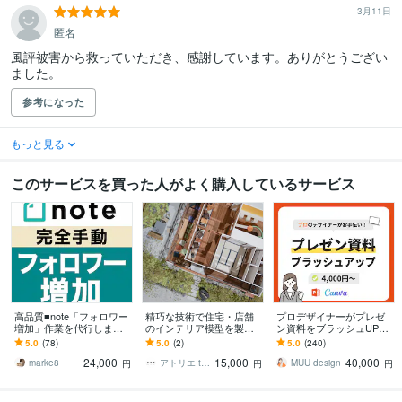
3月11日
匿名
風評被害から救っていただき、感謝しています。ありがとうござい
ました。
参考になった
もっと見る
このサービスを買った人がよく購入しているサービス
高品質■note「フォロワー
精巧な技術で住宅・店舗
プロデザイナーがプレゼ
増加」作業を代行します
のインテリア模型を製作
ン資料をブラッシュUPし
【大好評】ひと月400～10
します プレゼン、竣工記
ます PowerPoint パワポ、
5.0
(78)
5.0
(2)
5.0
(240)
00フォロワー増実績●完全
念、展示会、インテリア
Canva キャンバ、対応
24,000
15,000
40,000
手動
検討など
可！
marke8
アトリエ ten ten
MUU design
円
円
円