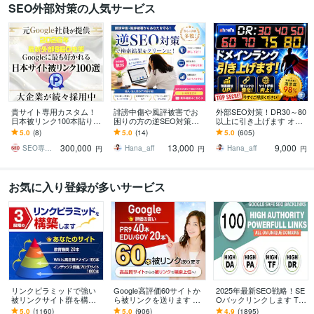
SEO外部対策の人気サービス
貴サイト専用カスタム！
誹謗中傷や風評被害でお
外部SEO対策！DR30～80
日本被リンク100本貼りま
困りの方の逆SEO対策し
以上に引き上げます オプ
す 元Google社員提供！最
ます ネット上での嫌がら
ションでDR40,DR50,DR6
5.0
(8)
5.0
(14)
5.0
(605)
先端の外部SEO日本被リ
せでお困りの方への【逆S
0,DR70以上も可能
300,000
13,000
9,000
ンク対策！
EO対策】です。
SEO専門コンサルタント
Hana_aff
Hana_aff
円
円
円
お気に入り登録が多いサービス
リンクピラミッドで強い
Google高評価60サイトか
2025年最新SEO戦略！SE
被リンクサイト群を構築
ら被リンクを送ります 評
Oバックリンクします TF
します 評価5.0実績1100件
価5.0・実績880件超｜PR
100 DA100サイト、100ユ
5.0
(1160)
5.0
(906)
4.9
(1895)