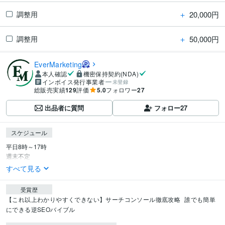
＋
20,000円
調整用
＋
50,000円
調整用
EverMarketing
本人確認
機密保持契約(NDA)
インボイス発行事業者
未登録
総販売実績
129
評価
5.0
フォロワー
27
出品者に質問
フォロー
27
スケジュール
平日8時～17時

週末不定
すべて見る
受賞歴
【これ以上わかりやすくできない】サーチコンソール徹底攻略
誰でも簡単
にできる逆SEOバイブル