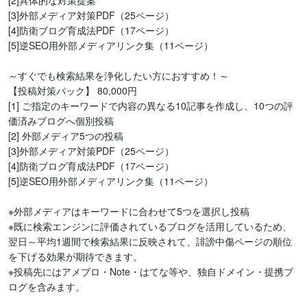
[2]具体的な対策提案

[3]外部メディア対策PDF（25ページ）

[4]防衛ブログ育成法PDF（17ページ）

[5]逆SEO用外部メディアリンク集（11ページ）

～すぐでも検索結果を浄化したい方におすすめ！～

【投稿対策パック】 80,000円

[1] ご指定のキーワードで内容の異なる10記事を作成し、10つの評
価済みブログへ個別投稿

[2] 外部メディア5つの投稿

[3]外部メディア対策PDF（25ページ）

[4]防衛ブログ育成法PDF（17ページ）

[5]逆SEO用外部メディアリンク集（11ページ）

※外部メディアはキーワードに合わせて5つを選択し投稿

※既に検索エンジンに評価されているブログを活用しているため、
翌日～平均1週間で検索結果に反映されて、誹謗中傷ページの順位
を下げる効果が期待できます。

※投稿先にはアメブロ・Note・はてな等や、独自ドメイン・提携ブ
ログを含みます。 
