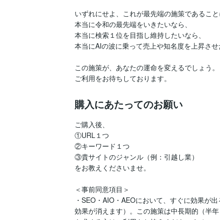
いずれにせよ、これが最先端の施策であること
本当に令和の最先端をいきたいなら、

本当に検索１位を目指し維持したいなら、

本当にAIの波に乗って売上や知名度を上昇させ
この施策が、あなたの運命を変えるでしょう。

ご利用をお待ちしております。
購入にあたってのお願い
ご購入後、

①URL１つ

②キーワード１つ

③貴サイトのジャンル（例：引越し業）

をお教えくださいませ。

＜事前同意項目＞

・SEO・AIO・AEOにおいて、すぐに効果
効果が消えます）。この施策は中長期的（半年