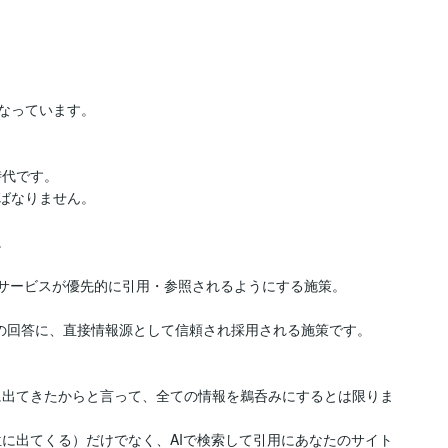
なっています。

代です。

ばなりません。



やサービスが優先的に引用・参照されるようにする施策。

どのAIの回答に、直接情報源として信頼され採用される施策です。

位に出てきたからと言って、全ての情報を鵜呑みにするとは限りま
１位に出てくる）だけでなく、AIで検索して引用にあなたのサイト