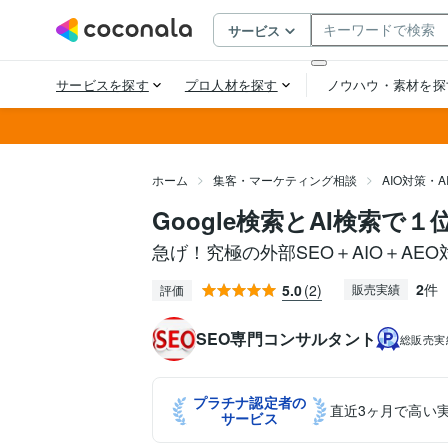
ホーム
集客・マーケティング相談
AIO対策・
Google検索とAI検索で
急げ！究極の外部SEO＋AIO＋AE
2
件
5.0
(2)
販売実績
評価
SEO専門コンサルタント
総販売実
プラチナ認定者の
直近3ヶ月で高い
サービス