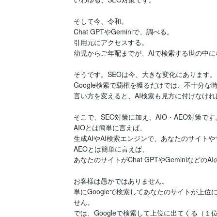
そして今、令和。

Chat GPTやGeminiで、調べる。

引用元にアクセスする。

幼児からご年配までが、AIで検索する世の中に
そうです。SEOは今、大きな変化にあります。

Google検索で覇権を獲るだけでは、不十分な時
言い方を変えると、AI検索も見方に付けなけれ
そこで、SEO対策に加え、AIO・AEO対策です。
AIOとは簡単に言えば、

生成AIやAI検索エンジンで、あなたのサイト
AEOとは簡単に言えば、

あなたのサイトがChat GPTやGeminiな
お客様は愚かではありません。

単にGoogleで検索してあなたのサイトが上
せん。

では、Googleで検索して上位に出てくる（