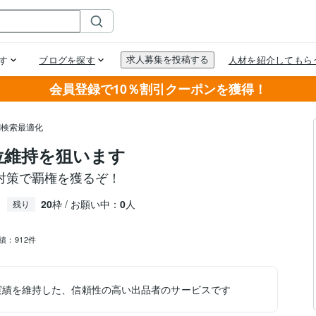
会員登録で10％割引クーポンを獲得！
AI検索最適化
１位維持を狙います
O対策で覇権を獲るぞ！
20
枠 / お願い中：
0
人
残り
績：
912件
実績を維持した、信頼性の高い出品者のサービスです