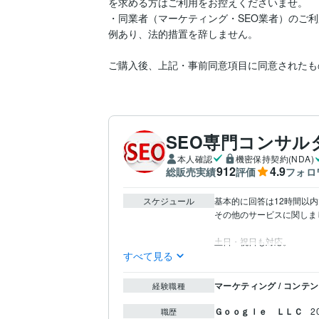
を求める方はご利用をお控えくださいませ。

・同業者（マーケティング・SEO業者）のご
例あり、法的措置を辞しません。

ご購入後、上記・事前同意項目に同意されたも
SEO専門コンサル
本人確認
機密保持契約(NDA)
912
4.9
総販売実績
評価
フォロ
スケジュール
基本的に回答は12時間以内
その他のサービスに関しま
土日・祝日も対応。
すべて見る
マーケティング / コンテ
経験職種
Ｇｏｏｇｌｅ ＬＬＣ
2
職歴