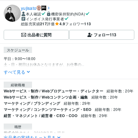
yujisato
本人確認
機密保持契約(NDA)
インボイス発行事業者
総販売実績
217
評価
4.9
フォロワー
113
出品者に質問
フォロー
113
スケジュール
平日：9:00〜18:00

土・日・祝日はお休みとなりますが、お仕事の...
すべて見る
経験職種
Webサービス・制作 / Webプロデューサー・ディレクター
経験年数 : 20年
Webサービス・制作 / Webコンテンツ企画・編集
経験年数 : 20年
マーケティング / ブランディング
経験年数 : 29年
マーケティング / コンテンツマーケティング・SEO
経験年数 : 20年
経営・マネジメント / 経営者・CEO・COO
経験年数 : 29年
職歴
株式会社クルム
2010年3月 ~ 現在
出品者の実績をもっと見る