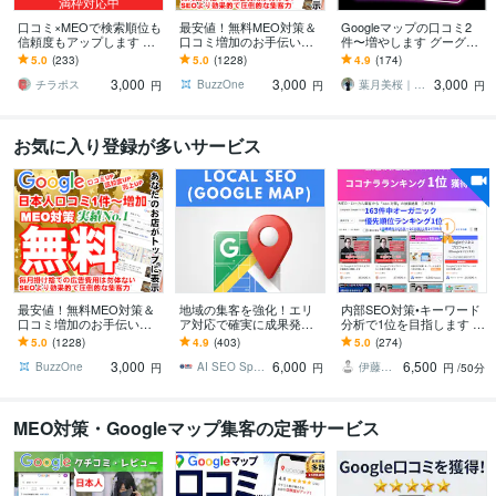
満枠対応中
口コミ×MEOで検索順位も
最安値！無料MEO対策＆
Googleマップの口コミ2
信頼度もアップします リ
口コミ増加のお手伝いし
件〜増やします グーグル
アルなクチコミで信頼と
ます ⭐️日本人からの最適
マップの口コミ増加しま
5.0
(233)
5.0
(1228)
4.9
(174)
来店数アップ！
なワードを含む対策でGo
す/保証有り
3,000
3,000
3,000
ogle上位表示
チラポス
BuzzOne
葉月美桜｜SNSデザイナー
円
円
円
お気に入り登録が多いサービス
最安値！無料MEO対策＆
地域の集客を強化！エリ
内部SEO対策•キーワード
口コミ増加のお手伝いし
ア対応で確実に成果発生
分析で1位を目指します ワ
ます ⭐️日本人からの最適
します 広範囲1.5万マイル
ンレッスン地域名検索1位
5.0
(1228)
4.9
(403)
5.0
(274)
なワードを含む対策でGo
をカバー！効果抜群のマ
の実績多数！全て満点評
3,000
6,000
6,500
ogle上位表示
ップ埋込MEO戦略
価で継続中！
BuzzOne
AI SEO Specialist
伊藤優里＠SEOに強いWEBサイト制作
円
円
円
/50分
MEO対策・Googleマップ集客の定番サービス