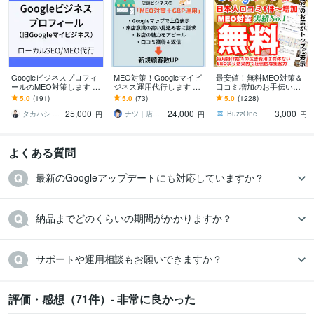
Googleビジネスプロフィ
MEO対策！Googleマイビ
最安値！無料MEO対策＆
ールのMEO対策します オ
ジネス運用代行します 【1
口コミ増加のお手伝いし
ンラインMTGあり！＋納
カ月間】SEOの知見を活
ます ⭐️日本人からの最適
5.0
(191)
5.0
(73)
5.0
(1228)
品後のチャット相談無
かしたMEO対策で新規集
なワードを含む対策でGo
25,000
24,000
3,000
料！
客支援
ogle上位表示
タカハシ ヨウスケ
ナツ｜店舗Web集客支援
BuzzOne
円
円
円
よくある質問
最新のGoogleアップデートにも対応していますか？
納品までどのくらいの期間がかかりますか？
サポートや運用相談もお願いできますか？
評価・感想（71件）- 非常に良かった