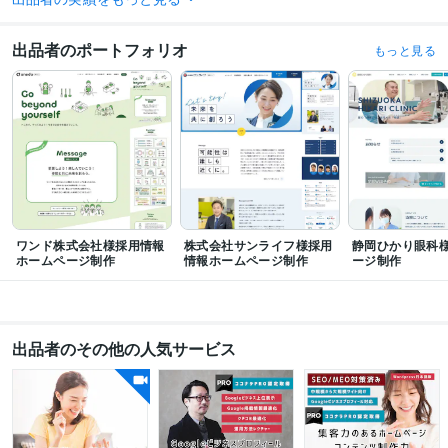
ビジネス・クリエイティブツール
Adobe Photoshop:18年
Adobe Illustrator:18年
Figma:1年
Shopify:2年
出品者のポートフォリオ
もっと見る
Dreamweaver:18年
Google Analytics:18年
Google Search Console:10年
その他ツール
Wordpress:18年
得意分野
集客・マーケティング相談
Googleマイビジネス運用指導・代行
集客
SNS
Googleマイビジ
インターネット
MEO
美容
整体
飲食店
弁護士事務所
エステサロン
Web制作・HP作成・EC構築
WEBサイトデザイン・制作、SEO対策
ホームページ制作
集客
Googleマイビジ
SEO
MEO
ビジネス
Web
ワンド株式会社様採用情報
株式会社サンライフ様採用
静岡ひかり眼科
インターネット
デザイン
LINE
ホームページ制作
情報ホームページ制作
ージ制作
出品者のその他の人気サービス