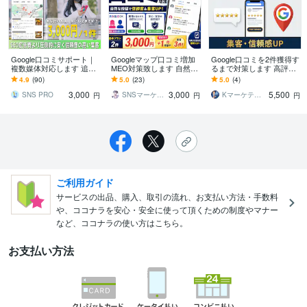
Google口コミサポート｜
Googleマップ口コミ増加
Google口コミを2件獲得す
複数媒体対応します 追加
MEO対策致します 自然な
るまで対策します 高評価
料金なし・定期プランあ
口コミで信頼度&集客U
口コミでMEO対策！期間
4.9
(90)
5.0
(23)
5.0
(4)
り・日本人アカウントで
P！
限定!!!
3,000
3,000
5,500
上位表示
SNS PRO
SNSマーケティング英
Kマーケティング｜MEO｜WEB制作
円
円
円
ご利用ガイド
サービスの出品、購入、取引の流れ、お支払い方法・手数料
や、ココナラを安心・安全に使って頂くための制度やマナー
など、ココナラの使い方はこちら。
お支払い方法