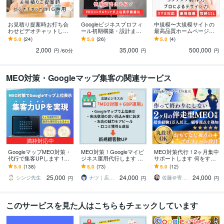
お見積り提案時お打ち合
Googleビジネスプロフィ
中規模〜大規模サイトの
わせビデオチャットしま
ール初期構築・設計ます
最高品質ホームページ制
す お見積りのご提案をビ
基本情報・写真まで含め
作ます Wordpressでのフ
5.0
(24)
5.0
(26)
5.0
(4)
デオチャットで行わせて
た初期設計を代行
ルオリジナル・フルカス
2,000
35,000
500,000
頂くためのサービス
タムWEB制作
円
/60分
円
円
MEO対策・Googleマップ集客の関連サービス
満枠対応中
GoogleマップMEO対策・
MEO対策！Googleマイビ
MEO対策代行！2ヶ月集中
代行で集客UPします 1か
ジネス運用代行します 【1
サポートします 何をすべ
月丸投げOK！ビジネスプ
カ月間】SEOの知見を活
きか分からない方も安
5.0
(138)
5.0
(73)
5.0
(12)
ロフィール最適化で店舗
かしたMEO対策で新規集
心！丸投げOK
25,000
24,000
24,000
の売上向上
客支援
シンジ先生
ナツ｜店舗Web集客支援
佐藤＠寄添いWeb制作
円
円
円
このサービスを見た人はこちらもチェックしています