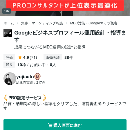
1/6
ホーム
集客・マーケティング相談
MEO対策・Googleマップ集客
Googleビジネスプロフィール運用設計・指導ま
す
成果につながるMEO運用の設計と指導
4.9
(71)
88
件
評価
販売実績
10
枠 / お願い中：
0
人
残り
yujisato
総販売実績：
217件
PRO認定
サービス
品質・納期等の厳しい基準をクリアした、運営審査済のサービスで
す
購入画面に進む