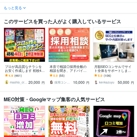
もっと見る
このサービスを買った人がよく購入しているサービス
プロが高品質なチラシを
本音で相談◎採用全般の
月額SEOコンサルでサイ
お安く作成します 初校4日
相談を聞き、アドバイス
ト全体をサポートします
以内！細かい修正無制
します 採用業界歴9年×50
評価5.0｜1か月から試せ
4.9
(461)
5.0
(55)
5.0
(106)
限！ポスター、DM、名刺
0社支援実績あり!!【求人/
る丁寧なサポート付きで
20,000
10,000
50,000
なども！
採用のプロ】
安心
mashio_creat
採用コンサルタント山之口｜メッセージ歓迎
kenkazuyu
円
円
円
MEO対策・Googleマップ集客の人気サービス