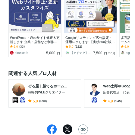
WordPress・Webサイト修正＆更
Googleリスティング広告設定・
多言語サ
新します 企業・店舗など制作経
運用レクします 【実績800社以
ームペー
験100件以上！悩んだらご相談く
上】広告代理店が運用サポートい
更新・運
5.0
(33)
5.0
(222)
5.0
(4)
ださい！
たします。
で多言語
5,000
7,500
akari cafe
【アドテク】のことならMETA（メタ）
eight
円
円
/30分
関連する人気プロ人材
ぞろ屋｜勝てるホーム...
Web太郎＠Goog...
戦略的WEBクリエイター
広告代理店 代表＆
5.0
(690)
4.9
(945)