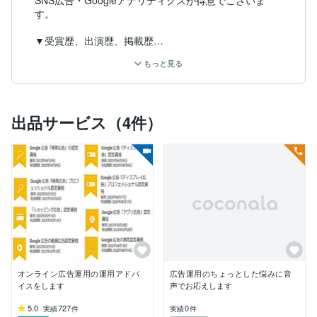
SNS広告・Googleアナリティクスが得意でございま
す。

▼受賞歴、出演歴、掲載歴

・Lancer of the Year 2019受賞

もっと見る
・＃採用やめよう TVCM出演

・THE LANCER掲載

・Lancers Tips掲載

・日本経済新聞 掲載

出品サービス（4件）
▼資格一覧

・Microsoft Office Specialist Excel

・Google検索広告認定資格

・Googleディスプレイ広告認定資格

・Googleディスプレイ広告プロフェッショナル認定資
格

・Google動画広告認定資格

・Googleショッピング広告認定資格

・Googleアプリ広告認定資格

・Google測定認定資格

・AIを活用したパフォーマンス広告の認定資格

オンライン広告運用の運用アドバ
広告運用のちょっとした悩みに音
・Google アナリティクス初級者向けコース

イスをします
声でお応えします
・Google アナリティクス上級者向けコース

・LINE広告 Basic

5.0
727
0
実績
件
実績
件