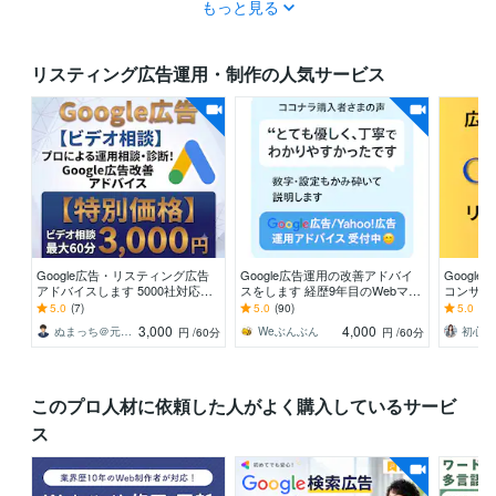
もっと見る
リスティング広告運用・制作の人気サービス
Google広告・リスティング広告
Google広告運用の改善アドバイ
Googl
アドバイスします 5000社対応・
スをします 経歴9年目のWebマー
コンサル
Google公式コンサルの初期設定
ケターが運用診断、アドバイスを
コンサル
5.0
(7)
5.0
(90)
5.0
(6)
や広告相談
します
たします
3,000
4,000
ぬまっち＠元Google広告公式コンサル
Weぶんぶん
円
/60分
円
/60分
このプロ人材に依頼した人がよく購入しているサービ
ス