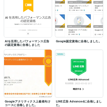
・MetaコンバージョンAPI(GCP)の実装

・Google広告の拡張コンバージョン

・Meta広告の手動詳細マッチング設定

・Google広告のITP対応

・Google Analytics(GA4)のITP対応

「運用施策」

・日次、週次、月次レポート作成

・広告表示オプション設定

AIを活用したパフォーマンス広告
Google認定資格に合格しました。
・コールトラッキング

の認定資格に合格しました
・リマーケティング

・Google Analytics設定

・サーチコンソール設定

宜しくお願い致します！
Googleアナリティクス上級者向け
LINE広告 Advancedに合格しまし
コースに合格しました。
た。