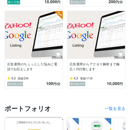
10,000
200
・LINE広告 Advanced

円
円
/分
購入可能
受付休止中
▼対象アカウント

・Yahoo検索広告

・Yahooディスプレイ広告

・Google検索広告

・Googleディスプレイ広告

・Google動画広告

・GoogleP-MAX

・FaceBook広告

・Instagram広告

・Twitter広告

広告運用のちょっとした悩みに電
広告運用からアクセス解析まで幅
・LINE広告

話でお応えします
広く代行致します
・Tableau広告

5.0
3
4.5
11
実績
件
実績
件
・Google Analytics(GA4)

100
10,000
円
/分
円
受付休止中
受付休止中
・Google Tag Manager

▼運用設定

・アカウント設計

ポートフォリオ
・入稿業務

一覧を見る
・成果設定(CV及びイベント)

・Google Tag Manager(ブラウザ)設定

・Google Tag Manager(サーバー)設定

・MetaコンバージョンAPI(AWS)の実装
