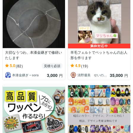
満枠対応中
大切なうつわ、本漆金継ぎで修繕い
羊毛フェルトでペットちゃんのお人
たします
形を作ります
5.0
4.9
(82)
(19)
見積り必須
3,000
35,000
本漆金継ぎ – sora
清野優美 せいのゆみ
円
円