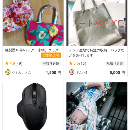
縫製歴10年!バッグ、小物、グッズ...
テント生地で特注の収納、バッグな
どを製作します
定期購入可
4.9
5.0
(49)
(15)
見積り必須
見積り必須
1,500
5,000
やすみいさん
ぽんた51
円
円