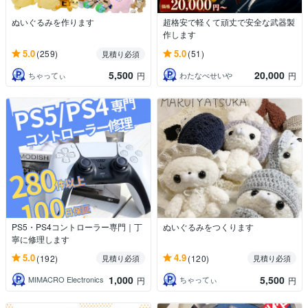
ぬいぐるみを作ります
超格安で軽くて頑丈で安全な武器製
作します
5.0
5.0
(259)
(51)
見積り必須
5,500
20,000
ちゃってぃ
わたなべせいや
円
円
PS5・PS4コントローラー専門｜丁
ぬいぐるみをつくります
寧に修理します
5.0
4.9
(192)
(120)
見積り必須
見積り必須
1,000
5,500
MIMACRO Electronics
ちゃってぃ
円
円