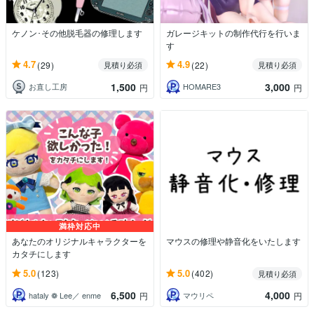
ケノン･その他脱毛器の修理します
ガレージキットの制作代行を行いま
す
4.7
4.9
(29)
(22)
見積り必須
見積り必須
1,500
3,000
お直し工房
HOMARE3
円
円
満枠対応中
あなたのオリジナルキャラクターを
マウスの修理や静音化をいたします
カタチにします
5.0
5.0
(123)
(402)
見積り必須
6,500
4,000
hataly ❁ Lee／ enme
マウリペ
円
円