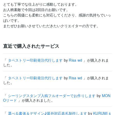
とても丁寧でな仕上がりに感動しております。

お人柄素敵で今回は2回目のお願いです。

こちらの我儘にも柔軟にも対応してくださり、感謝の気持ちでいっ
ぱいです。

またぜひお願いさせていただきたいクリエイターの方です。
直近で購入されたサービス
「
タペストリー印刷発注代行します
by
Risa wd
」が購入されま
した。
「
タペストリー印刷発注代行します
by
Risa wd
」が購入されま
した。
「
シーリングスタンプ入稿フルオーダーでお作りします
by
MON
Oリード
」が購入されました。
「
選べる書体＆デザイン♪屋外対応表札制作します
by
KURUMI s