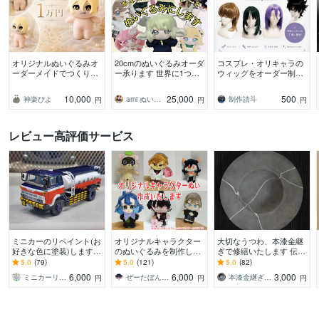
オリジナルぬいぐるみオ
20cmのぬいぐるみオーダ
コスプレ・オリキャラの
ーダーメイドでつくりま
ー承ります 世界に1つあ
ウィッグをオーダー制作
す 可愛らしい10cmぬい
なたのキャラクターを形
します 現役コスプレイヤ
ぐるみです！
に！再現率にこだわって
ーがキャラクターの特徴
10,000
25,000
500
神楽ぴよ
ami ぬいぐるみオーダー
制作請斗
円
円
円
ます
を丁寧に形にします
レビュー高評価サービス
ミニカーのリペイント(お
オリジナルキャラクター
大切なうつわ、本漆金継
好きな色に塗装)します 2
のぬいぐるみを制作しま
ぎで修繕いたします 伝統
0年自動車鈑金塗装をし
す 丸投げOK！オリジナ
的な本漆で修繕いたしま
5.0
(79)
5.0
(121)
5.0
(82)
てきたおじさんのミニカ
ルキャラのイラストとぬ
す。お気軽にご相談くだ
6,000
6,000
3,000
ミニカーリペイント工房
ぜーたぼんぼり
本漆金継ぎ – sora
円
円
円
ーの塗装です。
いを作ります！
さいませ❍