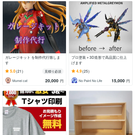
ガレージキット を制作代行致しま
プロ塗装＋3D造形で高品質に仕上
す
げます
5.0
4.9
(21)
(25)
見積り必須
20,000
15,000
Mumei cat
No Paint No Life
円
円