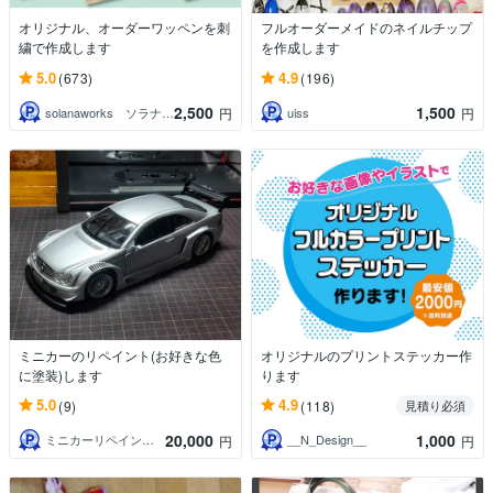
オリジナル、オーダーワッペンを刺
フルオーダーメイドのネイルチップ
繍で作成します
を作成します
5.0
4.9
(673)
(196)
2,500
1,500
solanaworks ソラナワークス
uiss
円
円
ミニカーのリペイント(お好きな色
オリジナルのプリントステッカー作
に塗装)します
ります
5.0
4.9
(9)
(118)
見積り必須
20,000
1,000
ミニカーリペイント工房
__N_Design__
円
円