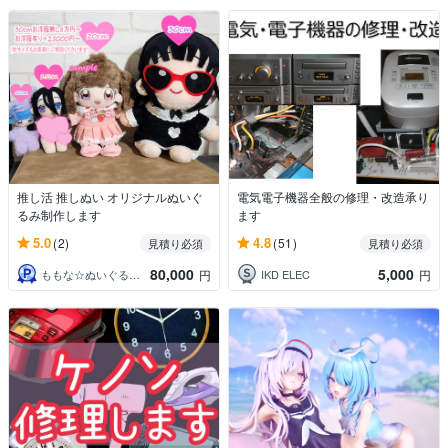
推し活 推しぬい オリジナルぬいぐ
電気電子機器全般の修理・改造承り
るみ制作します
ます
5.0
4.8
(2)
(51)
見積り必須
見積り必須
80,000
5,000
ももな☆ぬいぐるみオーダー受付中
IKD ELEC
円
円