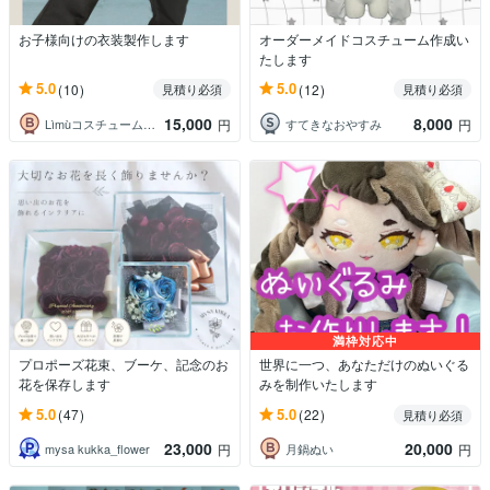
お子様向けの衣装製作します
オーダーメイドコスチューム作成い
たします
5.0
5.0
(10)
(12)
見積り必須
見積り必須
15,000
8,000
Lìmùコスチュームデザイナー
すてきなおやすみ
円
円
満枠対応中
プロポーズ花束、ブーケ、記念のお
世界に一つ、あなただけのぬいぐる
花を保存します
みを制作いたします
5.0
5.0
(47)
(22)
見積り必須
23,000
20,000
mysa kukka_flower
月鍋ぬい
円
円