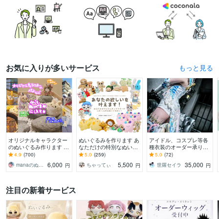
お気に入りが多いサービス
お気に入りが多いサービスをもっと見る
オリジナルキャラクター
ぬいぐるみを作ります あ
アイドル、コスプレ等各
のぬいぐるみ作ります 世
なただけの特別なぬいぐ
種衣装のオーダー承りま
界に1つだけのぬいぐる
るみを作りませんか？
す オリジナルの衣装が欲
4.9
(700)
5.0
(259)
5.0
(72)
みで★ぬい活★してみま
しい方からパーツ単体で
6,000
5,500
35,000
manaのぬいぐるみ屋さん
ちゃってぃ
世羅セイラ
円
円
円
せんか？
欲しい！という方も
注目の新着サービス