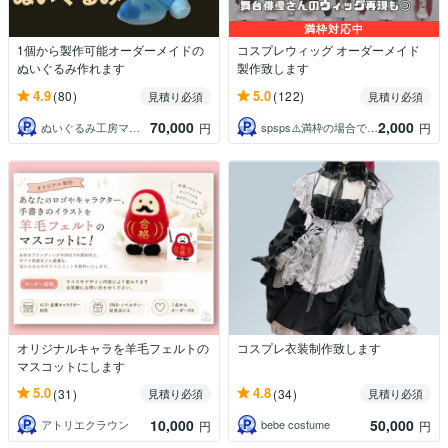
満枠対応中
1個から製作可能オーダーメイドの
コスプレウィッグ オーダーメイド
ぬいぐるみ作れます
製作致します
4.9
5.0
(80)
(122)
見積り必須
見積り必須
70,000
2,000
ぬいぐるみ工房マイぬいデザイン
spsps⚠️満枠の場合でも対応可⭕️
円
円
オリジナルキャラを羊毛フェルトの
コスプレ衣装制作致します
マスコットにします
5.0
4.8
(31)
(34)
見積り必須
見積り必須
10,000
50,000
アトリエクラウン
bebe costume
円
円