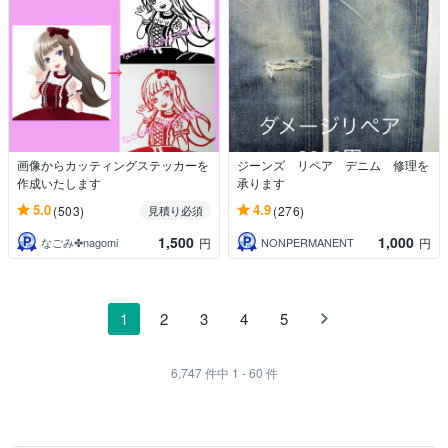
画像からカッティングステッカーを
ジーンズ リペア デニム 修理を
作成いたします
承ります
5.0
4.9
(503)
(276)
見積り必須
1,500
1,000
なごみ✤nagomi
NONPERMANENT
円
円
1
2
3
4
5
6,747
件中
1 - 60
件