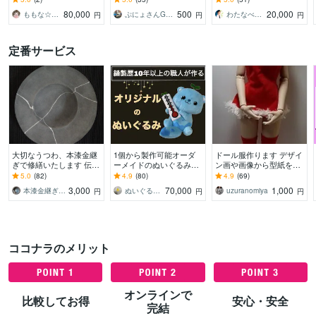
ｃｍ、30ｃｍぬいぐるみ
けします！
る武器をお作りします！
80,000
500
20,000
ももな☆ぬいぐるみオーダー受付中
ぷにょさんGファクトリー
わたなべせいや
円
円
円
制作可能です
武器防具造形
定番サービス
大切なうつわ、本漆金継
1個から製作可能オーダ
ドール服作ります デザイ
ぎで修繕いたします 伝統
ーメイドのぬいぐるみ作
ン画や画像から型紙を起
的な本漆で修繕いたしま
れます 縫製歴10年以上の
こし裁断縫製します。
5.0
(82)
4.9
(80)
4.9
(69)
す。お気軽にご相談くだ
職人が、あなたの推しぬ
3,000
70,000
1,000
本漆金継ぎ – sora
ぬいぐるみ工房マイぬいデザイン
uzuranomiya
円
円
円
さいませ❍
いを作るお手伝い！
ココナラのメリット
オンラインで
比較してお得
安心・安全
完結