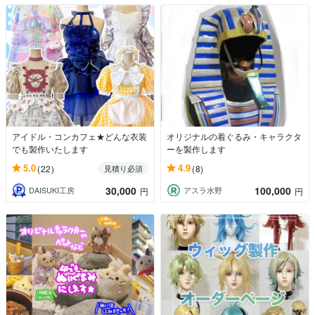
アイドル・コンカフェ★どんな衣装
オリジナルの着ぐるみ・キャラクタ
でも製作いたします
ーを製作します
5.0
4.9
(22)
(8)
見積り必須
30,000
100,000
DAISUKI工房
アスラ水野
円
円