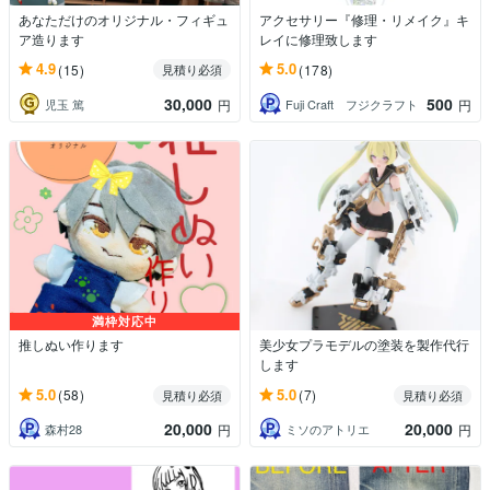
あなただけのオリジナル・フィギュ
アクセサリー『修理・リメイク』キ
ア造ります
レイに修理致します
4.9
5.0
(15)
(178)
見積り必須
30,000
500
児玉 篤
Fuji Craft フジクラフト
円
円
満枠対応中
推しぬい作ります
美少女プラモデルの塗装を製作代行
します
5.0
5.0
(58)
(7)
見積り必須
見積り必須
20,000
20,000
森村28
ミソのアトリエ
円
円