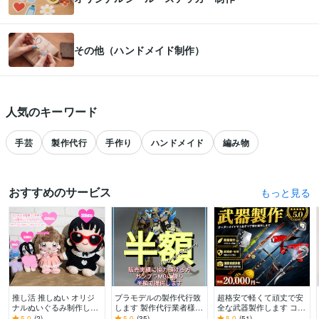
その他（ハンドメイド制作）
人気のキーワード
手芸
製作代行
手作り
ハンドメイド
編み物
おすすめのサービス
おすすめのサービスをもっと見る
すべて見る
推し活 推しぬい オリジ
プラモデルの製作代行致
超格安で軽くて頑丈で安
ナルぬいぐるみ制作しま
します 製作代行業者様に
全な武器製作します コス
す 10ｃｍ、15ｃｍ、20
納品してきた品質でお届
プレや舞台などでも使え
5.0
(2)
5.0
(35)
5.0
(51)