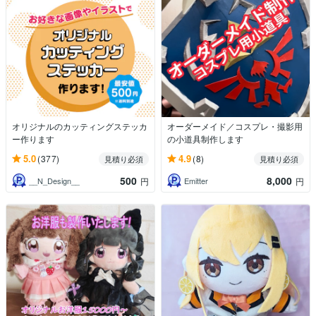
オリジナルのカッティングステッカ
オーダーメイド／コスプレ・撮影用
ー作ります
の小道具制作します
5.0
4.9
(377)
(8)
見積り必須
見積り必須
500
8,000
__N_Design__
Emitter
円
円