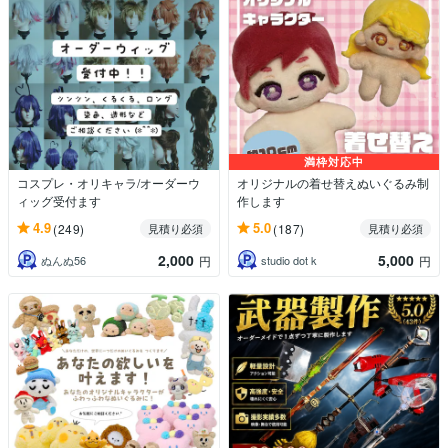
満枠対応中
コスプレ・オリキャラ/オーダーウ
オリジナルの着せ替えぬいぐるみ制
ィッグ受付ます
作します
4.9
5.0
(249)
(187)
見積り必須
見積り必須
2,000
5,000
ぬんぬ56
studio dot k
円
円