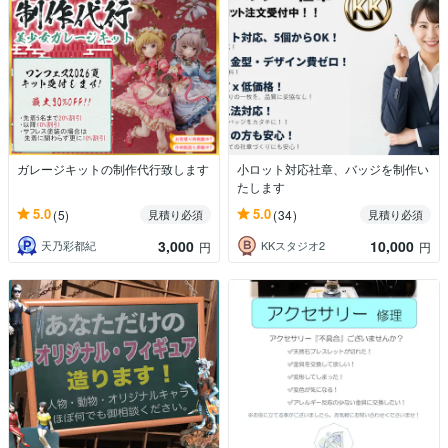
ガレージキットの制作代行致します
小ロット対応社章、バッジを制作い
たします
5.0
5.0
(5)
(34)
見積り必須
見積り必須
3,000
10,000
天乃彩都紀
KKスタジオ2
円
円