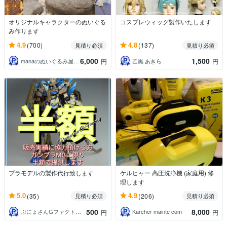
オリジナルキャラクターのぬいぐる
コスプレウィッグ製作いたします
み作ります
4.9
4.8
(700)
(137)
見積り必須
見積り必須
6,000
1,500
manaのぬいぐるみ屋さん
乙黒 あきら
円
円
プラモデルの製作代行致します
ケルヒャー 高圧洗浄機 (家庭用) 修
理します
5.0
4.9
(35)
(206)
見積り必須
見積り必須
500
8,000
ぷにょさんGファクトリー
Karcher mainte com
円
円