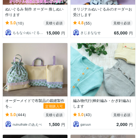
ぬいぐるみ 制作 オーダー 推しぬい
オリジナルぬいぐるみのオーダーお
作ります
受けします
5.0
4.8
(10)
(55)
見積り必須
見積り必須
15,000
65,000
ももな☆ぬいぐるみオーダー受付中
きじまななせ
円
円
オーダーメイドで布製品の裁縫製作
編み物代行(棒針編み・かぎ針編み)
を...
します
定期購入可
5.0
5.0
(444)
(43)
見積り必須
見積り必須
1,500
2,000
nuinuihale のあえぺ
garuun
円
円