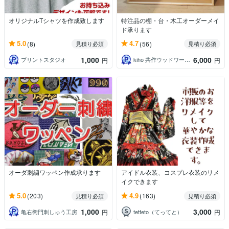
オリジナルTシャツを作成致します
特注品の棚・台・木工オーダーメイ
ド承ります
5.0
4.7
(8)
(56)
見積り必須
見積り必須
1,000
6,000
プリントスタジオ
kiho 共作ウッドワークス
円
円
オーダ刺繍ワッペン作成承ります
アイドル衣装、コスプレ衣装のリメ
イクできます
5.0
4.9
(203)
(163)
見積り必須
見積り必須
1,000
3,000
亀右衛門刺しゅう工房
tetteto（てってと）
円
円