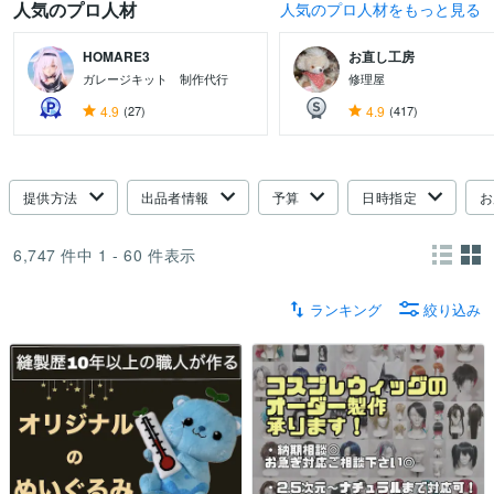
人気のプロ人材
人気のプロ人材をもっと見る
HOMARE3
お直し工房
ガレージキット 制作代行
修理屋
4.9
(27)
4.9
(417)
提供方法
出品者情報
予算
日時指定
お
6,747
件中
1 - 60
件表示
ランキング
絞り込み