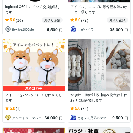
logicool G604 スイッチ交換修理し
アイドル、コスプレ等各種衣装のオ
ます
ーダー承ります
5.0
5.0
(26)
(72)
見積り必須
見積り必須
5,500
35,000
flexible2000ster
世羅セイラ
円
円
満枠対応中
アイコンをパペットに！お仕立てし
かぎ針・棒針対応【編み物代行】代
ます
わりに編み物します
5.0
5.0
(1)
(86)
60,000
2,500
クリエイターマルコ
さき 7人兄弟のママ
円
円