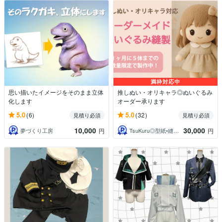
満枠対応中
思い描いたイメージをそのまま立体
推しぬい・オリキャラ◎ぬいぐるみ
化します
オーダー承ります
5.0
5.0
(6)
(32)
見積り必須
見積り必須
10,000
30,000
夢づくり工房
TsuKuru◎型紙•縫製◎
円
円