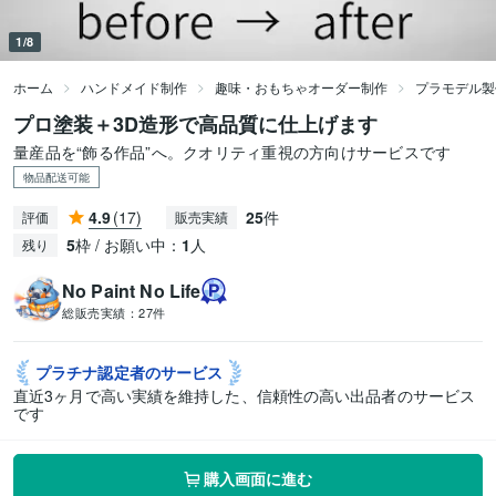
1/8
ホーム
ハンドメイド制作
趣味・おもちゃオーダー制作
プラモデル製
プロ塗装＋3D造形で高品質に仕上げます
量産品を“飾る作品”へ。クオリティ重視の方向けサービスです
物品配送可能
4.9
(17)
25
件
評価
販売実績
5
枠 / お願い中：
1
人
残り
No Paint No Life
総販売実績：
27件
プラチナ認定者の
サービス
直近3ヶ月で高い実績を維持した、信頼性の高い出品者のサービス
です
購入画面に進む