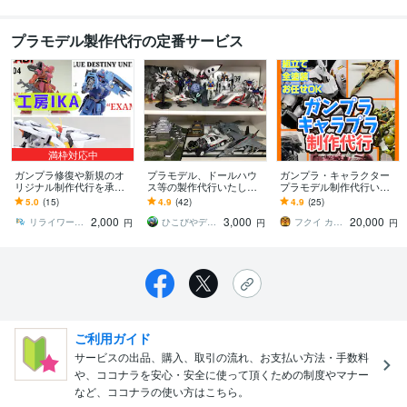
プラモデル製作代行の定番サービス
満枠対応中
ガンプラ修復や新規のオ
プラモデル、ドールハウ
ガンプラ・キャラクター
リジナル制作代行を承り
ス等の製作代行いたしま
プラモデル制作代行いた
ます あなたのプラモに関
す 素組からエアブラシ塗
します ご自身が望む世界
5.0
(15)
4.9
(42)
4.9
(25)
する困った！にもお応
装までご相談ください。
で唯一の作品を手にでき
2,000
3,000
20,000
え！修復士の制作代行
ます！
リライワークス（工房IKA）
ひこびやデザイン
フクイ カズヤ
円
円
円
ご利用ガイド
サービスの出品、購入、取引の流れ、お支払い方法・手数料
や、ココナラを安心・安全に使って頂くための制度やマナー
など、ココナラの使い方はこちら。