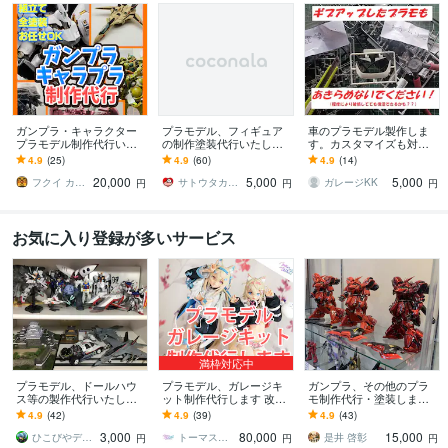
ガンプラ・キャラクター
プラモデル、フィギュア
車のプラモデル製作しま
プラモデル制作代行いた
の制作塗装代行いたしま
す。カスタマイズも対応
します ご自身が望む世界
す 積みプラ、フィギュア
します 市販のカーモデル
4.9
(25)
4.9
(60)
4.9
(14)
で唯一の作品を手にでき
はございませんか？
が、ご希望の仕様に！愛
20,000
5,000
5,000
ます！
車とソックリにも!?
フクイ カズヤ
サトウタカミツ
ガレージKK
円
円
円
お気に入り登録が多いサービス
満枠対応中
プラモデル、ドールハウ
プラモデル、ガレージキ
ガンプラ、その他のプラ
ス等の製作代行いたしま
ット制作代行します 改
モ制作代行・塗装します
す 素組からエアブラシ塗
造、塗装など、ご要望に
理想のガンプラ、プラモ
4.9
(42)
4.9
(39)
4.9
(43)
装までご相談ください。
合わせて造型のプロが制
デルをお手元にお届けし
3,000
80,000
15,000
作します。
ます！
ひこびやデザイン
トーマスのアトリエ
是井 啓彰
円
円
円