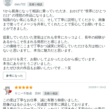
daiu722
見積り相談
1から親身になって相談に乗っていただき、おかげで “世界にひとつ
だけ” の理想の作品になりました。

知識のない私にも気さくに、そして丁寧に説明してくださり、画像
まで使ってイメージを共有してくれたことで安心してお願いするこ
とができました。

提案していただいた塗装はどれも非常にカッコよく、長年の経験が
あるからこそ生まれる発想だと感じました。

この価格でここまで丁寧かつ誠実に対応していただける方は他にい
ないと思いますし、本当に魅力だと思います。

仕上がりを見て、お願いしてよかったと心から感じています。

本当にありがとうございました。

またぜひ次の作品もお願いしたいです…！笑
参考になった
2025年11月4日
サニー不動産 田村
見積り相談
この度は丁寧なお仕事、誠に有難う御座いました。

想像のはるか上をいく完成度で非常に満足しております。

購入後のフォローアップもしっかりして頂き全く不安のないお取引