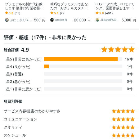
プラモデルの製作代行致
精巧なプラモデルであな
3Dデータ作成、3Dモデリ
します 製作代行業者様に
たの「好き」をカタチに
ング、図面作成します ア
納品してきた品質でお届
します Bring joy to your sp
クセサリー、3Dプリン
5.0
(35)
5.0
(7)
5.0
(401)
けします！
ace.
ト、3Dデータ、モデリン
500
20,000
5,000
グします！！
ぷにょさんGファクトリー
atelier B
JUN88FACTORY
円
円
円
評価・感想（17件）- 非常に良かった
4.9
総合評価
星5 (非常に良かった)
16件
星4 (良かった)
1件
星3 (普通)
0件
星2 (悪かった)
0件
星1 (非常に悪かった)
0件
項目別評価
サービス内容/提案のわかりやすさ
コミュニケーション
クオリティ
スケジュール