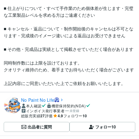
■ 仕上がりについて・すべて手作業のため個体差が生じます・完璧
な工業製品レベルを求める方はご遠慮ください

■ キャンセル・返品について・制作開始後のキャンセルは不可とな
ります・完成後のイメージ違いによる返品はお受けできません

■ その他・完成品は実績として掲載させていただく場合があります

同時制作数には上限を設けております。

クオリティ維持のため、着手までお待ちいただく場合がございます

上記内容にご同意いただいた上でご依頼をお願いいたします。
No Paint No Life
本人確認
機密保持契約(NDA)
インボイス発行事業者
未登録
総販売実績
27
評価
4.9
フォロワー
10
出品者に質問
フォロー
10