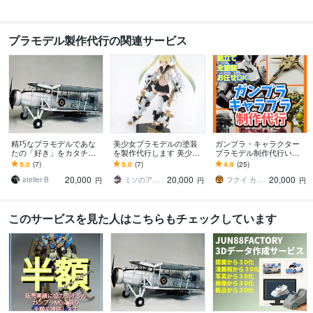
プラモデル製作代行の関連サービス
精巧なプラモデルであな
美少女プラモデルの塗装
ガンプラ・キャラクター
たの「好き」をカタチに
を製作代行します 美少女
プラモデル制作代行いた
します Bring joy to your sp
プラモ専門 メガミデバイ
します ご自身が望む世界
5.0
(7)
5.0
(7)
4.9
(25)
ace.
ス FAガール 30ms
で唯一の作品を手にでき
20,000
20,000
20,000
ます！
atelier B
ミソのアトリエ
フクイ カズヤ
円
円
円
このサービスを見た人はこちらもチェックしています