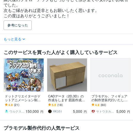
でした。

次もご縁があれば是非ともお願いしたく思います。

この度はありがとうございました！
参考になった
もっと見る
このサービスを買った人がよく購入しているサービス
ドットクリエイターがド
CADデータ（2D,3D）の
プラモデル、フィギュア
ットアニメーション制作
作成をします 図面作成、
の制作塗装代行いたしま
します ハイクオリティな
造形、レーザー彫刻対応
す 積みプラ、フィギュア
4.9
(21)
5.0
(18)
4.9
(60)
ドットアニメーション＆
はございませんか？
150,000
5,000
5,000
ドット絵を制作
ウルクスデザイン 武田一佐
HK351
サトウタカミツ
円
円
円
プラモデル製作代行の人気サービス