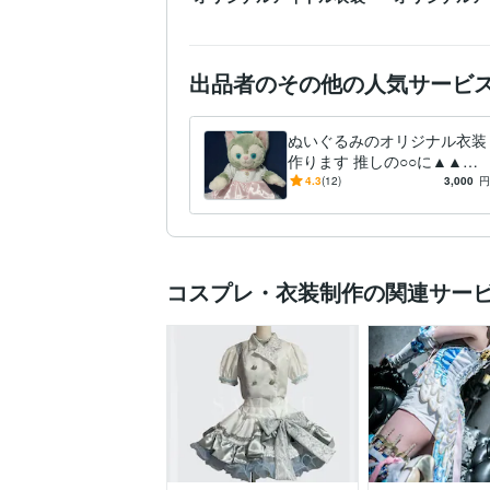
出品者のその他の人気サービ
ぬいぐるみのオリジナル衣装
作ります 推しの○○に▲▲を
着せたいなど
4.3
(12)
3,000
円
コスプレ・衣装制作の関連サー