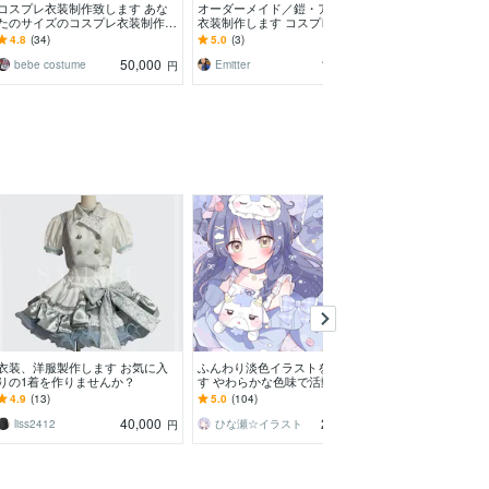
コスプレ衣装制作致します あな
オーダーメイド／鎧・アーマー系
唯一無二のオー
たのサイズのコスプレ衣装制作い
衣装制作します コスプレ・舞台
期割あります 
たします。
用など、鎧・アーマー系の造形物
様、ドレス、こ
4.8
(34)
5.0
(3)
4.5
(68)
を制作します。
作りします。
50,000
10,000
bebe costume
Emitter
すなづり
円
円
衣装、洋服製作します お気に入
ふんわり淡色イラストを制作しま
簡単〜複雑◎歌
りの1着を作りませんか？
す やわらかな色味で活動を彩り
ナルMV制作します
ます。動画制作にも対応可能です
手必見！お任せ
4.9
(13)
5.0
(104)
5.0
(212)
⟡.
能！
40,000
24,000
liss2412
ひな瀬☆イラスト
矢野ちぃ菜
円
円