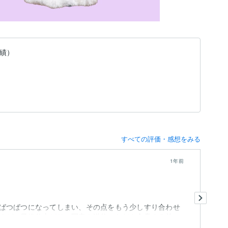
実績）
すべての評価・感想をみる
1年前
大
ぱつぱつになってしまい、その点をもう少しすり合わせ
すが、最終仕上がりの写真を送信いただき合意する前に
も
りました。