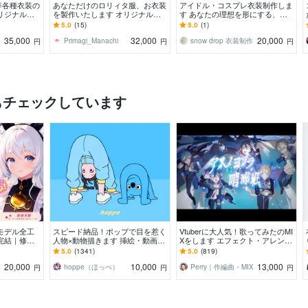
等各種衣装の
あなただけのロリィタ服、お衣装
アイドル・コスプレ衣装制作しま
リジナルの
を製作いたします オリジナルの
す あなたの理想を形にする、完
パーツ単体で
お洋服、フリフリのお衣装などご
全オーダーメイド衣装。
5.0
(15)
5.0
(1)
相談ください♪
35,000
32,000
20,000
Primagi_Manachi
snow drop 衣装制作
円
円
円
もチェックしています
2Dモデル全工
スピード納品！ポップで目を惹く
Vtuberに大人気！歌ってみたのMI
完結｜修正
人物×動物描きます 挿絵・動画・
Xをします エフェクト・アレンジ
込｜初心者も
グッズなど鮮やかな配色で個性を
自由自在！初めての方でも丁寧に
5.0
(1341)
5.0
(819)
出したい方へ
サポート！
20,000
10,000
13,000
hoppe（ほっぺ）
Perry｜作編曲・MIX
円
円
円