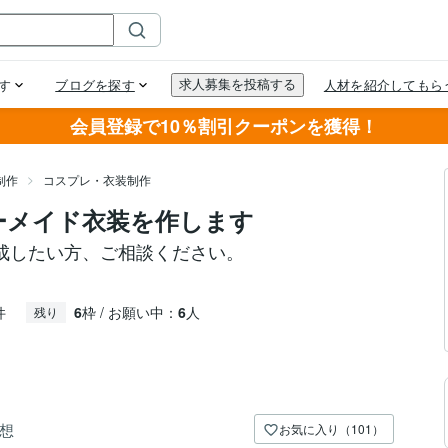
会員登録で10％割引クーポンを獲得！
制作
コスプレ・衣装制作
ーメイド衣装を作します
成したい方、ご相談ください。
件
6
枠 / お願い中：
6
人
残り
想
お気に入り（101）