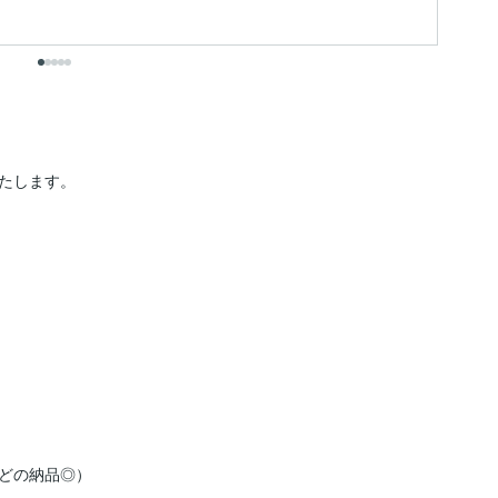
出
たします。

どの納品◎）
