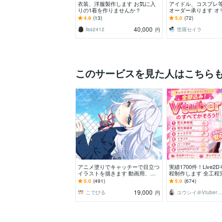
衣装、洋服製作します お気に入
アイドル、コスプレ
りの1着を作りませんか？
オーダー承ります オ
衣装が欲しい方から
4.9
(13)
5.0
(72)
欲しい！という方も
40,000
liss2412
世羅セイラ
円
このサービスを見た人はこちら
アニメ塗りでキャッチーで目立つ
実績1700件！Live
イラストを描きます 動画用、ス
程制作します 全工程
チル、アイコン等、目を引くイラ
無制限｜著作権譲渡
5.0
(491)
5.0
(674)
ストをご希望の方に！
安心
19,000
こでびる
ユウシイ＠Vtuber制作
円