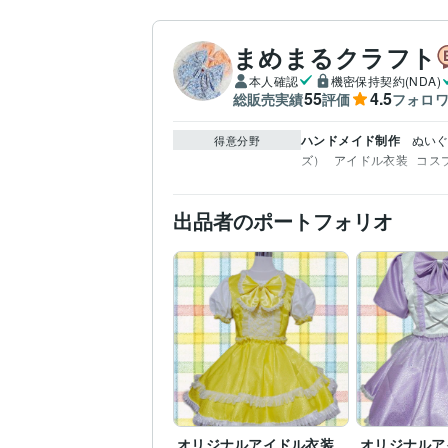
まめまるクラフト
本人確認
機密保持契約(NDA)
55
4.5
総販売実績
評価
フォロ
ハンドメイド制作
ぬいぐ
得意分野
ズ）
アイドル衣装
コス
出品者のポートフォリオ
オリジナルアイドル衣装
オリジナルア