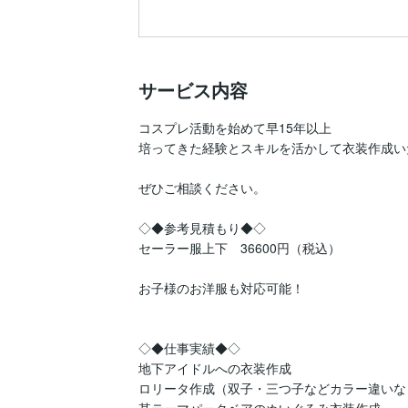
サービス内容
コスプレ活動を始めて早15年以上

培ってきた経験とスキルを活かして衣装作成い
ぜひご相談ください。

◇◆参考見積もり◆◇

セーラー服上下　36600円（税込）

お子様のお洋服も対応可能！

◇◆仕事実績◆◇

地下アイドルへの衣装作成

ロリータ作成（双子・三つ子などカラー違いな
某テーマパークベアのぬいぐるみ衣装作成
