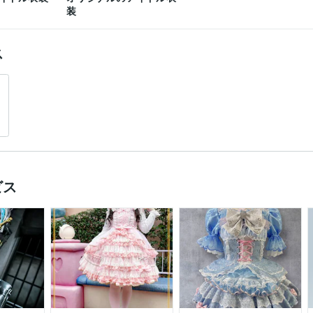
装
ス
ビス