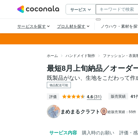
ホーム
ハンドメイド制作
ファッション・衣装
最短8月上旬納品／オーダ
既製品がない、生地をこだわって作
物品配送可能
41
4.6
(31)
販売実績
評価
まめまるクラフト
総販売実績：
55件
サービス内容
購入時のお願い
評価・感