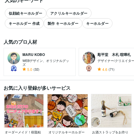
人気のキーワード
似顔絵キーホルダー
アクリルキーホルダー
キーホルダー 作成
製作 キーホルダー
キーホルダー
人気のプロ人材
MARU KOBO
彫平堂 木札 喧嘩札
WEBデザイン、オリジナルグッ
デザイナー/クリエイタ
ズ
すべて見る
5.0
(32)
4.6
(71)
お気に入り登録が多いサービス
オーダーメイド！樹脂粘
オリジナルキーホルダー
お酒ストラップをお作り