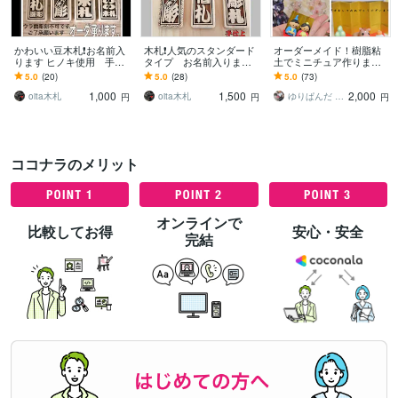
かわいい豆木札❗️お名前入
木札❗️人気のスタンダード
オーダーメイド！樹脂粘
ります ヒノキ使用 手作
タイプ お名前入ります
土でミニチュア作ります
業にて製作しています
お祭りシーズン近いで
樹脂粘土で手作りしま
5.0
(20)
5.0
(28)
5.0
(73)
す！今年は新しい札で参
す！キーホルダーや、ピ
1,000
1,500
2,000
加してみませんか
アス、イヤリングに
oita木札
oita木札
ゆりぱんだ yuripanda
円
円
円
ココナラのメリット
オンラインで
比較してお得
安心・安全
完結