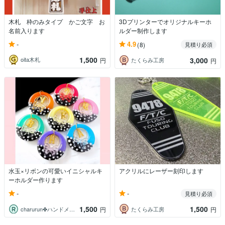
木札 枠のみタイプ かご文字 お
3Dプリンターでオリジナルキーホ
名前入ります
ルダー制作します
-
4.9
(8)
見積り必須
1,500
3,000
oita木札
円
たくらみ工房
円
水玉×リボンの可愛いイニシャルキ
アクリルにレーザー刻印します
ーホルダー作ります
-
-
見積り必須
1,500
1,500
charurun✤ハンドメイド
たくらみ工房
円
円