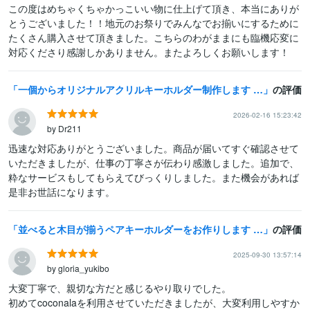
この度はめちゃくちゃかっこいい物に仕上げて頂き、本当にありが
とうございました！！地元のお祭りでみんなでお揃いにするために
たくさん購入させて頂きました。こちらのわがままにも臨機応変に
対応くださり感謝しかありません。またよろしくお願いします！
一個からオリジナルアクリルキーホルダー制作します 画像・イラストを送るだけでOK！【プレゼントや自分用に】
の評価
2026-02-16 15:23:42
by Dr211
迅速な対応ありがとうございました。商品が届いてすぐ確認させて
いただきましたが、仕事の丁寧さが伝わり感激しました。追加で、
粋なサービスもしてもらえてびっくりしました。また機会があれば
是非お世話になります。
並べると木目が揃うペアキーホルダーをお作りします 彫刻なので文字が消えることはありません☺︎
の評価
2025-09-30 13:57:14
by gloria_yukibo
大変丁寧で、親切な方だと感じるやり取りでした。

初めてcoconalaを利用させていただきましたが、大変利用しやすか