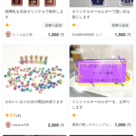
喧嘩札を完全オリジナルで制作しま
オリジナルキーホルダーで思い出を
す
形にします
-
-
見積り必須
見積り必須
1,500
1,500
たくらみ工房
GUMSHARISE コバ
円
円
かわいいおりがみの瓶詰め送ります
イニシャルキーホルダーを、お作り
します
-
5.0
(4)
1,000
2,500
優楽の癒しのカジュアルカウンセラー
円
sayaca105
円