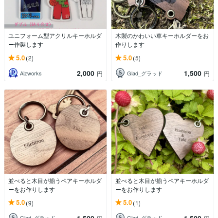
ユニフォーム型アクリルキーホルダ
木製のかわいい車キーホルダーをお
ー作製します
作りします
5.0
5.0
(2)
(5)
2,000
1,500
Aizworks
Glad_グラッド
円
円
並べると木目が揃うペアキーホルダ
並べると木目が揃うペアキーホルダ
ーをお作りします
ーをお作りします
5.0
5.0
(9)
(1)
1,500
1,500
Glad_グラッド
Glad_グラッド