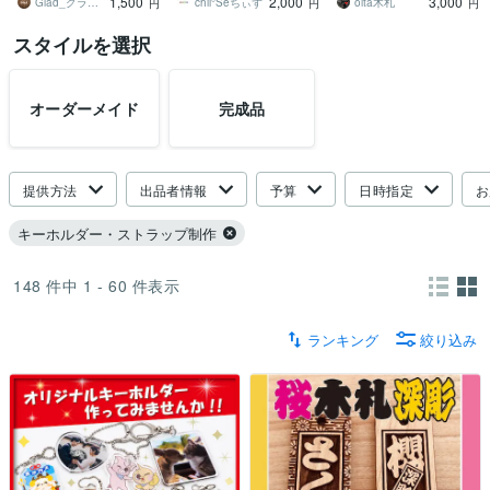
1,500
2,000
3,000
す
Glad_グラッド
chii°Seちぃず
oita木札
円
円
円
スタイルを選択
オーダーメイド
完成品
提供方法
出品者情報
予算
日時指定
お
キーホルダー・ストラップ制作
148
件中
1 - 60
件表示
ランキング
絞り込み