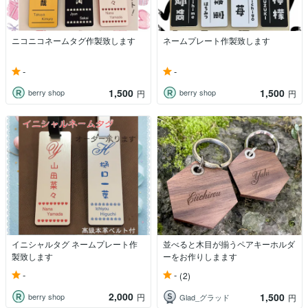
ニコニコネームタグ作製致します
ネームプレート作製致します
-
-
1,500
1,500
berry shop
berry shop
円
円
イニシャルタグ ネームプレート作
並べると木目が揃うペアキーホルダ
製致します
ーをお作りしまます
-
-
(2)
2,000
1,500
berry shop
円
Glad_グラッド
円