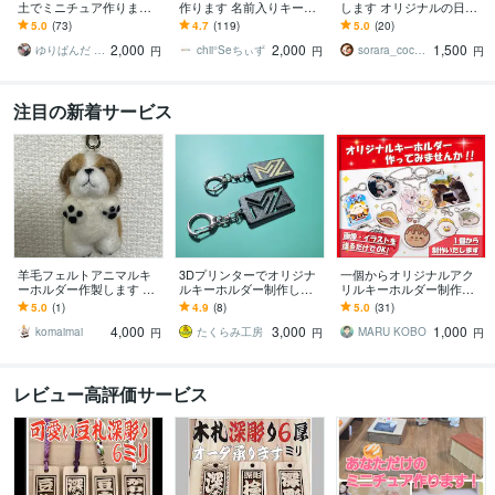
土でミニチュア作ります
作ります 名前入りキーホ
します オリジナルの日本
樹脂粘土で手作りしま
ルダーのオーダーメイド
酒ストラップはいかがで
5.0
(73)
4.7
(119)
5.0
(20)
す！キーホルダーや、ピ
受付中です！
しょうか♪
2,000
2,000
1,500
アス、イヤリングに
ゆりぱんだ yuripanda
chii°Seちぃず
sorara_coconala
円
円
円
注目の新着サービス
羊毛フェルトアニマルキ
3Dプリンターでオリジナ
一個からオリジナルアク
ーホルダー作製します 可
ルキーホルダー制作しま
リルキーホルダー制作し
愛いアニマルキーホルダ
す オリジナルキーホルダ
ます 画像・イラストを送
5.0
(1)
4.9
(8)
5.0
(31)
ーいかがでしょうか？
ーを１個から注文可能で
るだけでOK！【プレゼン
4,000
3,000
1,000
す！
トや自分用に】
komaimai
たくらみ工房
MARU KOBO
円
円
円
レビュー高評価サービス