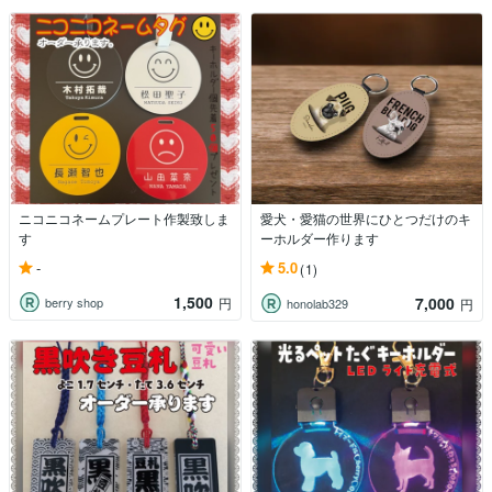
ニコニコネームプレート作製致しま
愛犬・愛猫の世界にひとつだけのキ
す
ーホルダー作ります
-
5.0
(1)
1,500
7,000
berry shop
円
honolab329
円