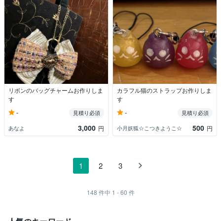
リボンのバッグチャームお作りしま
カラフル猫のストラップお作りしま
す
す
-
-
見積り必須
見積り必須
3,000
500
あなよ
小月妖狐☆こつきようこ☆
円
円
1
2
3
148
件中
1 - 60
件