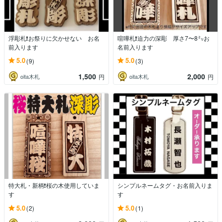
浮彫札❗️お祭りに欠かせない お名
喧嘩札❗️迫力の深彫 厚さ7〜8㍉お
前入ります
名前入ります
5.0
5.0
(9)
(3)
1,500
2,000
oita木札
oita木札
円
円
特大札・新柄❗️桜の木使用していま
シンプルネームタグ・お名前入りま
す
す
5.0
5.0
(2)
(1)