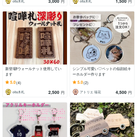
3,000
1,500
oita木札
oita木札
円
円
新登場❗️ウォールナット使用してい
シンプル可愛い♡ペットの似顔絵キ
ます
ーホルダー作ります
5.0
5.0
(4)
(2)
2,500
4,500
oita木札
アトリエ 瑞花
円
円