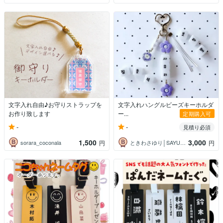
文字入れ自由♪お守りストラップを
文字入れハングルビーズキーホルダ
お作り致します
ー...
定期購入可
-
-
見積り必須
1,500
3,000
sorara_coconala
ときわさゆり│SAYULAB
円
円