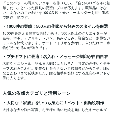
「このペットの写真でアクキーを作りたい」「自分のロゴを革に刻
印したい」といった個別の要望にプロが応えます。既製品にはな
い、あなたのこだわりを100%反映させたキーホルダーを納得価格
で制作可能です。
1000件の実績！500人の作家から好みのスタイルを厳選
1000件を超える豊富な実績があり、500人以上のクリエイターが
在籍。本革、アクリル、レジン、あみぐるみ、彫金など、多様なジ
ャンルを比較できます。ポートフォリオを参考に、自分だけの一点
物が見つかるのが強みです。
プチギフトに最適！名入れ・メッセージ刻印が自由自在
名前やイニシャル、記念日の刻印はもちろん、特定の色使いやモチ
ーフの組み合わせ。制作会社を介さない直接相談だからこそ、細か
なこだわりまで反映させた、贈る相手を笑顔にする最高のギフトが
手に入ります。
人気の依頼カテゴリと活用シーン
大切な「家族」をいつも身近に！ペット・似顔絵制作
大好きな犬や猫の写真、お子様の描いた絵を元にしたキーホルダ