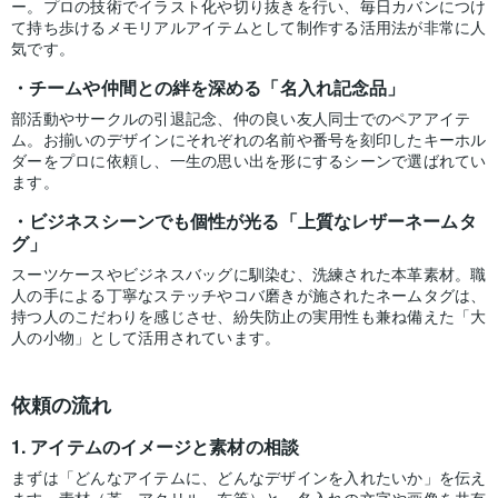
ー。プロの技術でイラスト化や切り抜きを行い、毎日カバンにつけ
て持ち歩けるメモリアルアイテムとして制作する活用法が非常に人
気です。
チームや仲間との絆を深める「名入れ記念品」
部活動やサークルの引退記念、仲の良い友人同士でのペアアイテ
ム。お揃いのデザインにそれぞれの名前や番号を刻印したキーホル
ダーをプロに依頼し、一生の思い出を形にするシーンで選ばれてい
ます。
ビジネスシーンでも個性が光る「上質なレザーネームタ
グ」
スーツケースやビジネスバッグに馴染む、洗練された本革素材。職
人の手による丁寧なステッチやコバ磨きが施されたネームタグは、
持つ人のこだわりを感じさせ、紛失防止の実用性も兼ね備えた「大
人の小物」として活用されています。
依頼の流れ
アイテムのイメージと素材の相談
まずは「どんなアイテムに、どんなデザインを入れたいか」を伝え
ます。素材（革、アクリル、布等）と、名入れの文字や画像を共有