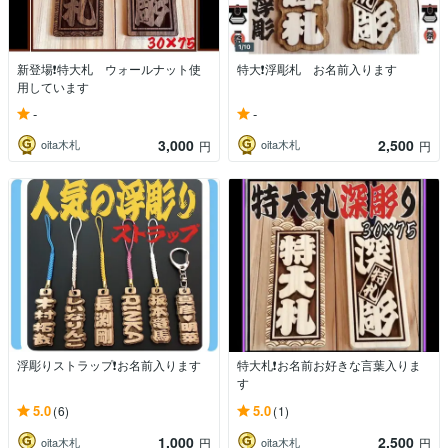
新登場❗️特大札 ウォールナット使
特大❗️浮彫札 お名前入ります
用しています
-
-
3,000
2,500
oita木札
oita木札
円
円
浮彫りストラップ❗️お名前入ります
特大札❗️お名前お好きな言葉入りま
す
5.0
5.0
(6)
(1)
1,000
2,500
oita木札
oita木札
円
円