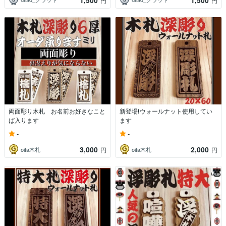
円
円
両面彫り木札 お名前お好きなこと
新登場❗️ウォールナット使用してい
ば入ります
ます
-
-
3,000
2,000
oita木札
oita木札
円
円