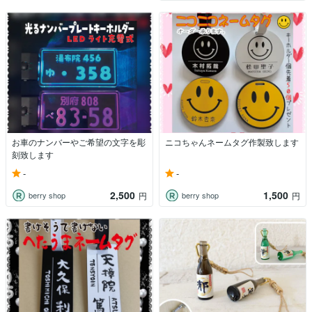
お車のナンバーやご希望の文字を彫
ニコちゃんネームタグ作製致します
刻致します
-
-
2,500
1,500
berry shop
berry shop
円
円