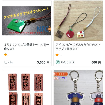
オリジナルロゴの基板キーホルダー
アイロンビーズであなただけのスト
作ります
ラップを作ります
-
-
3,000
500
k_meto
ゆたかラボ
円
円