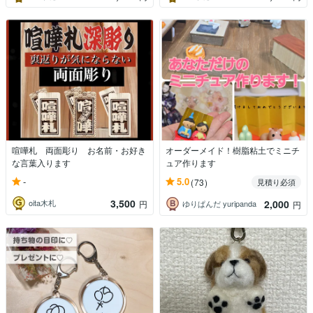
喧嘩札 両面彫り お名前・お好き
オーダーメイド！樹脂粘土でミニチ
な言葉入ります
ュア作ります
-
5.0
(73)
見積り必須
3,500
2,000
oita木札
円
ゆりぱんだ yuripanda
円