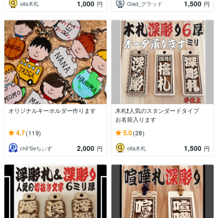
1,000
1,500
oita木札
Glad_グラッド
円
円
オリジナルキーホルダー作ります
木札❗️人気のスタンダードタイプ
お名前入ります
4.7
5.0
(119)
(28)
2,000
1,500
chii°Seちぃず
oita木札
円
円