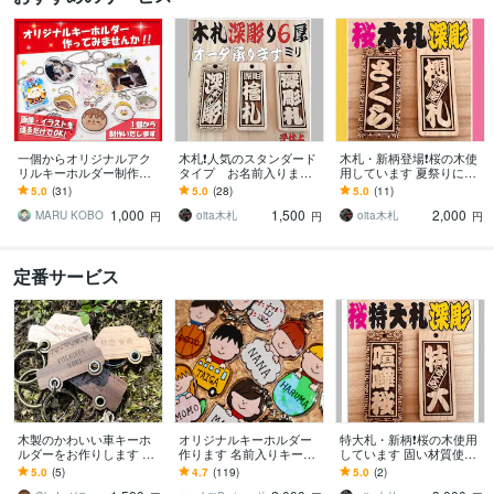
一個からオリジナルアク
木札❗️人気のスタンダード
木札・新柄登場❗️桜の木使
リルキーホルダー制作し
タイプ お名前入ります
用しています 夏祭りにお
ます 画像・イラストを送
お祭りシーズン近いで
すすめです 当店従来品
5.0
(31)
5.0
(28)
5.0
(11)
るだけでOK！【プレゼン
す！今年は新しい札で参
より固い材質使用です
1,000
1,500
2,000
トや自分用に】
加してみませんか
MARU KOBO
oita木札
oita木札
円
円
円
定番サービス
木製のかわいい車キーホ
オリジナルキーホルダー
特大札・新柄❗️桜の木使用
ルダーをお作りします お
作ります 名前入りキーホ
しています 固い材質使用
車のナンバー、お名前、
ルダーのオーダーメイド
により細かい模様を実
5.0
(5)
4.7
(119)
5.0
(2)
内容は自由です☺︎
受付中です！
現 夏祭りにおすすめで