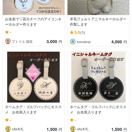
お名前で♡花モチーフのアイコンキ
羊毛フェルトアニマルキーホルダー
ーホルダー作ります
作製します
-
5.0
(1)
3,000
4,000
アトリエ 瑞花
円
komaimai
円
ネームタグ・ゴルフバックにオスス
ネームタグ・ゴルフバックにオスス
メ お名前入ります
メ お名前入ります
-
-
1,500
1,500
oita木札
oita木札
円
円