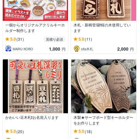
一個からオリジナルアクリルキーホ
木札・新柄登場❗️桜の木使用してい
ルダー制作します
ます
5.0
5.0
(31)
(11)
見積り必須
1,000
2,000
MARU KOBO
oita木札
円
円
かわいい豆木札❗️お名前入ります
木製★サーフボード型キーホルダー
をお作りします
5.0
5.0
(20)
(18)