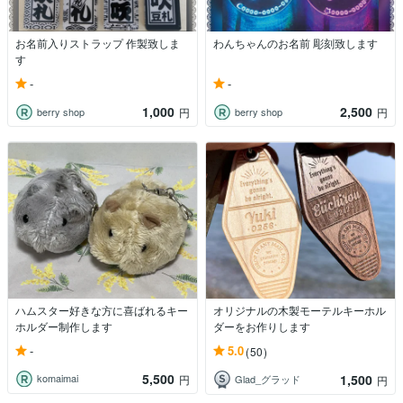
お名前入りストラップ 作製致しま
わんちゃんのお名前 彫刻致します
す
-
-
1,000
2,500
berry shop
berry shop
円
円
ハムスター好きな方に喜ばれるキー
オリジナルの木製モーテルキーホル
ホルダー制作します
ダーをお作りします
-
5.0
(50)
5,500
1,500
komaimai
円
Glad_グラッド
円