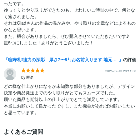
ったです。

ゆっくりとやり取りができたのも、せわしいご時世の中で、何とな
く癒されました。

それはGladさんの作品の温かみや、やり取りの文章などによるもの
かなと思います。

また、機会がありましたら、ぜひ購入させていただきたいです♪

星5つにしました！ありがとうございました！
喧嘩札❗️迫力の深彫 厚さ7〜8㍉お名前入ります 地元県産ヒノキを使用です 手作業で仕上ています
の評価
2025-09-13 23:11:58
by 匿名
どの様な仕上がりになるか未知数な部分もありましたが、デザイン
決定や商品発送までのやり取りがとてもスムーズでした。

届いた商品も期待以上の仕上がりでとても満足しています。

本当にお願いして良かったですし、また機会があればお願いしたい
と思っています。
よくあるご質問