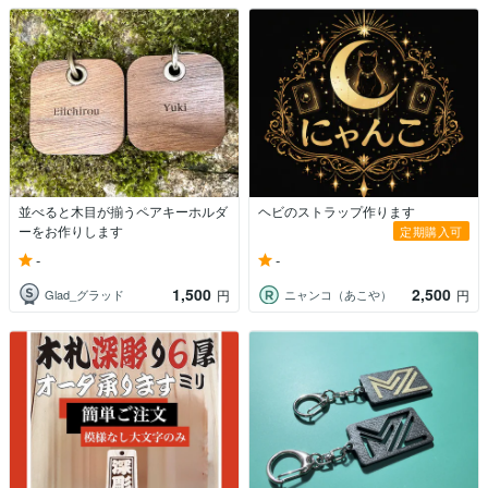
並べると木目が揃うペアキーホルダ
ヘビのストラップ作ります
ーをお作りします
定期購入可
-
-
1,500
2,500
Glad_グラッド
ニャンコ（あこや）
円
円