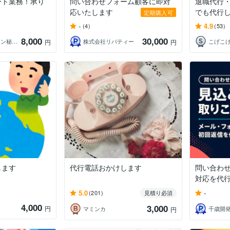
ート業務！承り
問い合わせフォーム顧客に即対
退職代行
応いたします
でも代行
定期購入可
-
4.9
(4)
(53)
8,000
30,000
KOARA オンライン秘書 コンサル
株式会社リバティー
こげこ
円
円
します
代行電話おかけします
問い合わせ
対応を代行し
5.0
-
(201)
見積り必須
4,000
3,000
円
マミンカ
千歳開
円