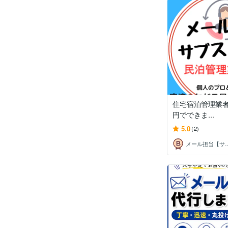
住宅宿泊管理業者委
円でできま...
5.0
(2)
メール担当【サ