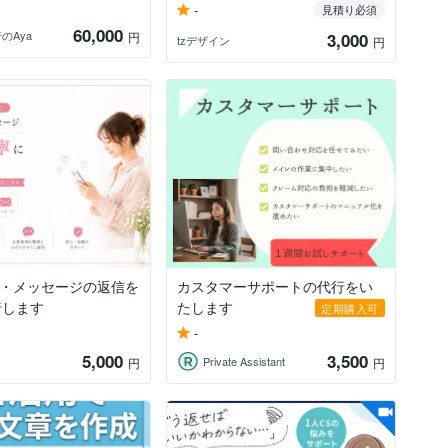
-
見積り必須
60,000
のAya
円
3,000
tzデザイン
円
NE・メッセージの返信を
カスタマーサポートの代行をい
行します
たします
定期購入可
-
5,000
3,500
Private Assistant
円
円