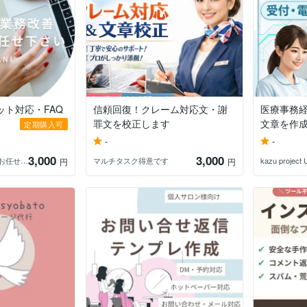
ット対応・FAQ
信頼回復！クレーム対応文・謝
医療事務経
.
罪文を校正します
文章を作
定期購入可
-
-
3,000
3,000
谷 業務改善 CS対応お任せください
マルチタスク得意です
kazu project 
円
円