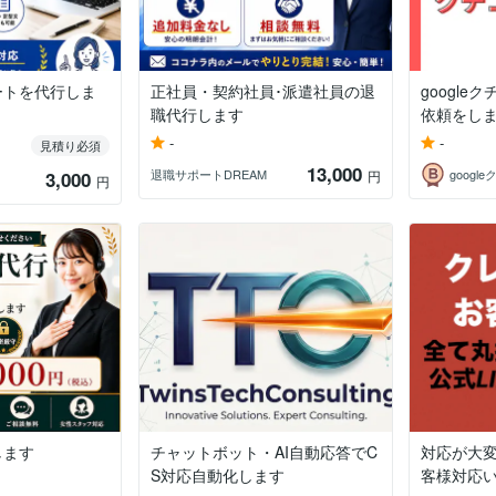
ートを代行しま
正社員・契約社員･派遣社員の退
google
職代行します
依頼をしま.
-
-
見積り必須
13,000
退職サポートDREAM
3,000
円
円
します
チャットボット・AI自動応答でC
対応が大
S対応自動化します
客様対応