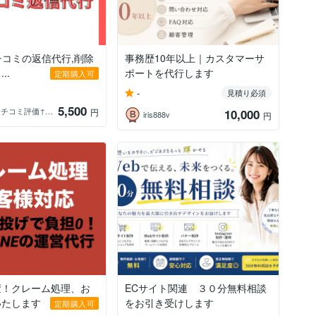
クチコミの返信代行,削除
事務歴10年以上｜カスタマーサ
..
ポートを代行します
定期購入可
-
見積り必須
5,500
googleクチコミ評価↑Osunari
円
10,000
iris888v
円
変！クレーム処理、お
ECサイト関連 ３０分無料相談
いたします
をお引き受けします
定期購入可