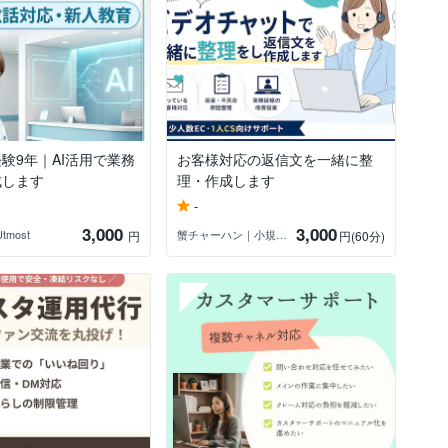
験9年｜AI活用で業務
お客様対応の返信文を一緒に整
成します
理・作成します
-
3,000
3,000
Utmost
蟹チャーハン｜小規模ECのCS改善
円
円
(60分)