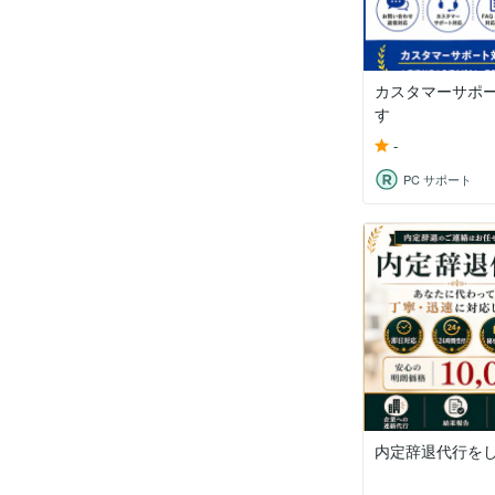
カスタマーサポ
す
-
PC サポート
内定辞退代行を