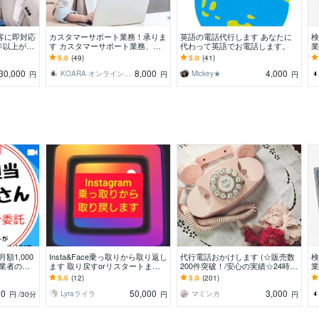
客に即対応
カスタマーサポート業務！承りま
英語の電話代行します あなたに
検
年以上がヒ
す カスタマーサポート業務、ま
代わって英語でお電話します。
業
ます
るっとおまかせ！
5.0
(49)
5.0
(41)
30,000
8,000
4,000
KOARA オンライン秘書 コンサル
Mickey★
円
円
円
額1,000
Insta&Face乗っ取りから取り返し
代行電話おかけします (☆販売数
検
理業者の賢
ます 取り戻すorリスタートまで
200件突破！/安心の実績☆24時間
業
た再委託型
サポートします！
急案件も◎)
5.0
(12)
5.0
(201)
00
50,000
3,000
Lyraライラ
マミンカ
円
/30分
円
円