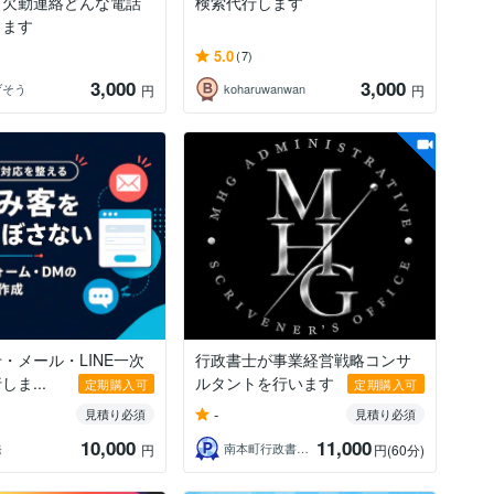
・欠勤連絡どんな電話
検索代行します
します
5.0
(7)
3,000
3,000
げそう
koharuwanwan
円
円
・メール・LINE一次
行政書士が事業経営戦略コンサ
ま...
ルタントを行います
定期購入可
定期購入可
-
見積り必須
見積り必須
10,000
11,000
発
南本町行政書士事務所
円
円
(60分)