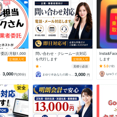
託/月額1,000
問い合わせ・クレーム一次対応
Insta&
を代行します
します
定期購入可
定期購入可
5.0
-
(12)
見積り必須
3,000
3,000
ブスクさん】
Lyraラ
円
(30分)
まゆり＠あなたの困ったをサポートします
円