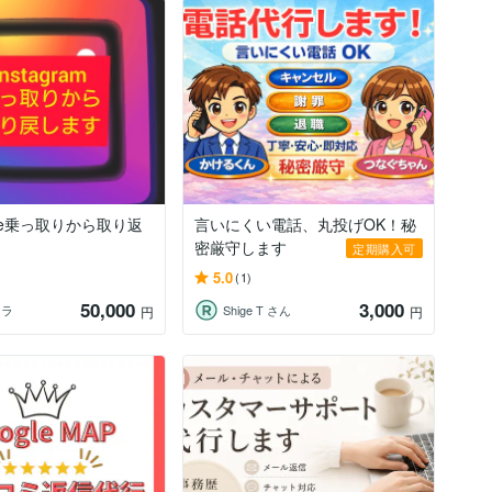
Face乗っ取りから取り返
言いにくい電話、丸投げOK！秘
密厳守します
定期購入可
5.0
(1)
50,000
3,000
イラ
Shige T さん
円
円