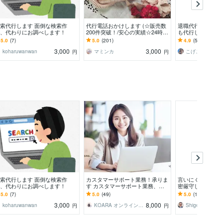
索代行します 面倒な検索作
代行電話おかけします (☆販売数
退職代行・欠勤連
、代わりにお調べします！
200件突破！/安心の実績☆24時間
も代行します 退
急案件も◎)
話・督促相手への
5.0
(7)
5.0
(201)
4.9
(53)
丁寧に致します。
3,000
3,000
koharuwanwan
マミンカ
こげこげそう
円
円
索代行します 面倒な検索作
カスタマーサポート業務！承りま
言いにくい電話、
、代わりにお調べします！
す カスタマーサポート業務、ま
密厳守します 謝
るっとおまかせ！
暇・お断り・キャ
5.0
(7)
5.0
(49)
5.0
(1)
て対応します。
3,000
8,000
koharuwanwan
KOARA オンライン秘書 コンサル
Shige T さん
円
円