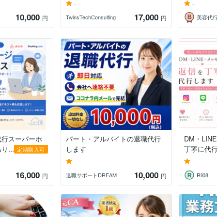
-
-
10,000
17,000
TwinsTechConsulting
美容代行
円
円
代行スーパーホ
パート・アルバイトの退職代行
DM・LI
...
します
丁寧に代
定期購入可
-
-
16,000
10,000
行
退職サポートDREAM
Rii08
円
円