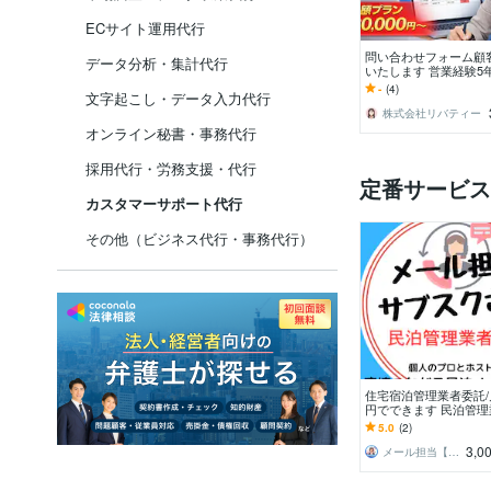
ECサイト運用代行
問い合わせフォーム顧
データ分析・集計代行
いたします 営業経験5
アリング・アポ取得し
-
(4)
文字起こし・データ入力代行
株式会社リバティー
オンライン秘書・事務代行
採用代行・労務支援・代行
定番サービス
カスタマーサポート代行
その他（ビジネス代行・事務代行）
住宅宿泊管理業者委託/月
円でできます 民泊管
い探し方：費用を抑え
5.0
(2)
がおススメです
3,0
メール担当【サブスクさん】