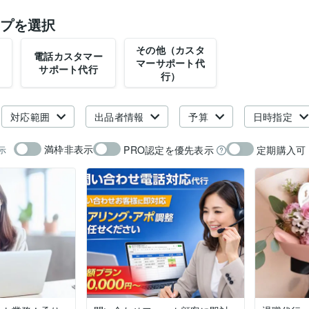
プを選択
その他（カスタ
電話カスタマー
マーサポート代
サポート代行
行）
対応範囲
出品者情報
予算
日時指定
満枠非表示
PRO認定を優先表示
定期購入可
示