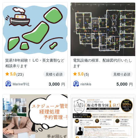
貿易18年経験！ L/C・英文書類など
電気設備の積算、配線図代行いたし
相談承ります
ます
5.0
5.0
(23)
(5)
見積り必須
見積り必須
3,000
5,000
Marine学社
nishikis
円
円