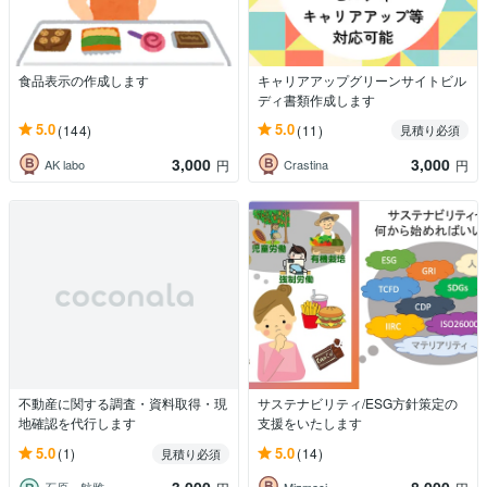
食品表示の作成します
キャリアアップグリーンサイトビル
ディ書類作成します
5.0
5.0
(144)
(11)
見積り必須
3,000
3,000
AK labo
Crastina
円
円
不動産に関する調査・資料取得・現
サステナビリティ/ESG方針策定の
地確認を代行します
支援をいたします
5.0
5.0
(1)
(14)
見積り必須
石原 航雅
Mizmaci