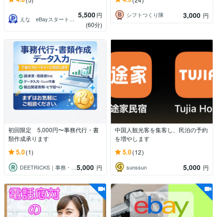
5,500
3,000
円
シフトつくり隊
円
えな eBayスタートサポーター
(60分)
初回限定 5,000円〜事務代行・書
中国人観光客を集客し、民泊の予約
類作成承ります
を増やします
5.0
5.0
(1)
(12)
5,000
5,000
DEETRICKS｜事務・書類作成代行
sunssun
円
円