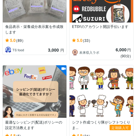
食品表示・栄養成分表示案を作成致
ETSYのアカウント開設手伝います
します
5.0
5.0
(89)
(33)
6,000
3,000
円
TS food
円
未来収入ラボ
(90分)
最適なシッピング(配送)ポリシーの
シフト作成つくり隊がシフトつくり
設定方法教えます
ま...
定期購入可
4.8
4.9
(5)
(24)