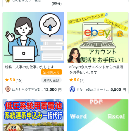
(60分)
総務・人事のお仕事いたします
eBayの永久サスペンドからの復活
をお手伝いします
定期購入可
5.0
5.0
(15)
(7)
見積り必須
12,000
5,500
ゆきむら＠丁寧WEB制作
えな eBayスタートサポーター
円
円