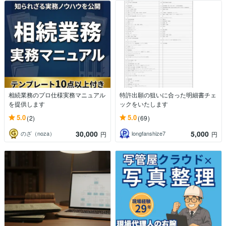
相続業務のプロ仕様実務マニュアル
特許出願の狙いに合った明細書チェ
を提供します
ックをいたします
5.0
5.0
(2)
(69)
30,000
5,000
のざ（noza）
longfanshize7
円
円