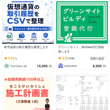
暗号資産の取引履歴を整理します
グリーンサイト、Buildee代行登録
致します
5.0
4.9
(1)
(106)
見積り必須
15,000
6,500
TechData Lab
td’WORKS
円
円