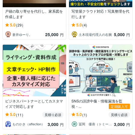
戸籍の取り寄せを代行し、家系図を
写管屋クラウド対応！写真整理を代
作成します
行します
5.0
5.0
(29)
(4)
25,000
5,000
蒼井ゆーり。
土木現場代理人の右腕
円
円
ビジネスパートナーとしてカスタマ
SNSの誹謗中傷・情報漏洩を監
イズで対応します
視・...
定期購入可
5.0
5.0
(11)
(1)
見積り必須
見積り必須
3,000
3,000
ものかき（affection）
冨岡 優喜（トミークリエイト代表）
円
円