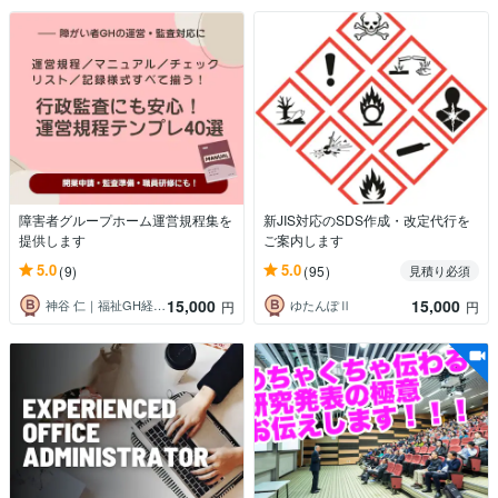
障害者グループホーム運営規程集を
新JIS対応のSDS作成・改定代行を
提供します
ご案内します
5.0
5.0
(9)
(95)
見積り必須
15,000
15,000
神谷 仁｜福祉GH経営の現場コンサル
ゆたんぽⅡ
円
円