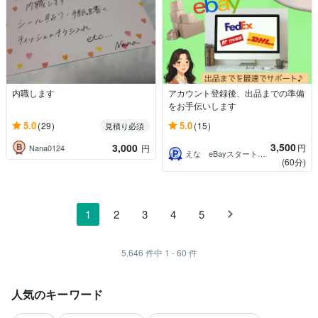
内職します
アカウント登録後、出品までの準備
をお手伝いします
5.0
5.0
(29)
(15)
見積り必須
3,500
3,000
円
Nana0124
円
えな eBayスタートサポーター
(60分)
1
2
3
4
5
5,646
件中
1 - 60
件
人気のキーワード