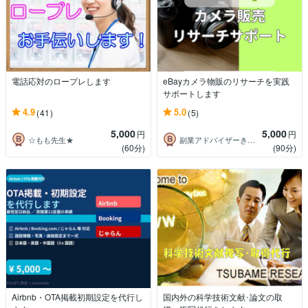
電話応対のロープレします
eBayカメラ物販のリサーチを実践
サポートします
4.9
5.0
(41)
(5)
5,000
5,000
円
円
☆もも先生★
副業アドバイザーきすけ
(60分)
(90分)
Airbnb・OTA掲載初期設定を代行し
国内外の科学技術文献･論文の取