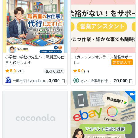
小学校中学校の先生へ！職員室の仕
ヨガレッスンオンライン業務サポー
事を代行します
ト...
定期購入可
5.0
5.0
(76)
(6)
見積り必須
3,000
20,000
一般社団法人codomopment
あいこ＠事務代行・営業アシスタント
円
円