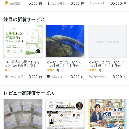
5,000
3,000
35,000
ない』ときに
事務・雑務など！
ント★
佐藤道在
あかね建設 AKANEoffice
canvaLP ･ HP┊︎mimo39
円
円
円
注目の新着サービス
LINE公式から問合わせを
どんなことでも、なんで
どんなことでも、なんで
受けられる状態に整えま
もお手伝いします 誰かに
もお手伝いします 誰かに
す 初心者でも安心！集客
代わりにやってほしい面
代わりにやってほしい面
-
5.0
(3)
5.0
(1)
を見据えたLINE公式を設
倒な作業を代行します。
倒な作業を代行します。
3,000
3,000
3,000
定します
せいこ＠即レス・AI実務LINE公式構築
yuku148
カウカウファイナンス
円
円
円
レビュー高評価サービス