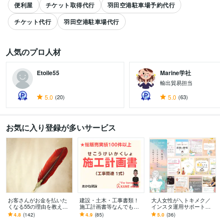
便利屋
チケット取得代行
羽田空港駐車場予約代行
チケット代行
羽田空港駐車場代行
人気のプロ人材
Etoile55
Marine学社
輸出貿易担当
すべて見る
5.0
(20)
5.0
(63)
お気に入り登録が多いサービス
お客さんがお金を払いた
建設・土木・工事書類！
大人女性が＼トキメク／
くなる55の理由を教えま
施工計画書等なんでもし
インスタ運用サポートま
す 『自分がどうすれば人
ます 【総販売200件】・
す 【プラチナ認定】編集
4.8
(142)
4.9
(85)
5.0
(36)
の役にたてるのかわから
施工計画書・竣工書類・
可能なテンプレもプレゼ