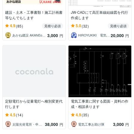
建設・土木・工事書類！施工計画書
JW-CADにて高圧単線結線図を代行
等なんでもします
作成します
4.9
5.0
(85)
(32)
見積り必須
見積り必須
3,000
20,000
あかね建設 AKANEoffice
HIROYUKIKI 電気設備管理事務所
円
円
定額電灯から従量電灯へ種別変更代
電気工事業に関する図面・資料の作
行します
成・相談承ります
4.5
4.9
(14)
(35)
38,000
3,000
太陽光発電所・申請から工事まで全てお任せ
電気工事お助け隊
円
円