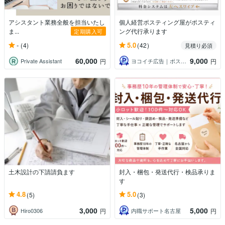
アシスタント業務全般を担当いたし
個人経営ポスティング屋がポスティ
ま...
ング代行承ります
定期購入可
-
5.0
(4)
(42)
見積り必須
60,000
9,000
Private Assistant
ヨコイチ広告｜ポスティング代行パートナー
円
円
土木設計の下請請負ます
封入・梱包・発送代行・検品承りま
す
4.8
5.0
(5)
(3)
3,000
5,000
Hiro0306
内職サポート名古屋
円
円