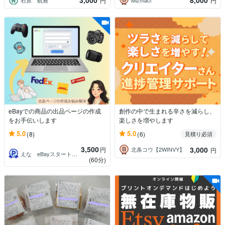
3,000
8,000
円
円
eBayでの商品の出品ページの作成
創作の中で生まれる辛さを減らし、
をお手伝いします
楽しさを増やします
5.0
5.0
(8)
(6)
見積り必須
3,500
3,000
円
北条コウ【2WINVY】
円
えな eBayスタートサポーター
(60分)