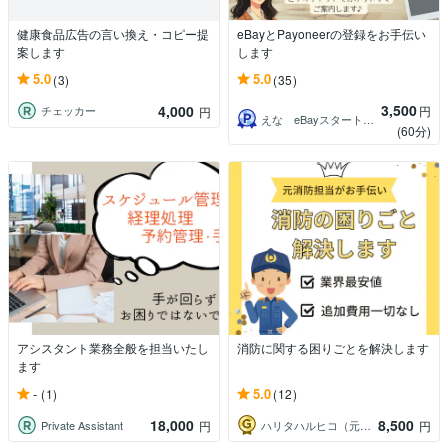
健康食品広告の言い換え・コピー提
eBayとPayoneerの登録をお手伝い
案します
します
5.0
5.0
(3)
(35)
3,500
4,000
円
チェッカー
円
えな eBayスタートサポーター
(60分)
アシスタント業務全般を担当いたし
消防に関する困りごとを解決します
ます
-
5.0
(1)
(12)
18,000
8,500
Private Assistant
ハリタハルヒコ（元消防職員）
円
円