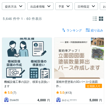
提供方法
出品者情報
予算
日時指定
お
5,646
件中
1 - 60
件表示
ランキング
絞り込み
機械設備工事の設計、積算を請負い
屋根外壁塗装の3Dパース•立面図
ます
作...
定期購入可
5.0
5.0
(7)
(413)
4,000
5,000
Etoile55
みかん11111
円
円