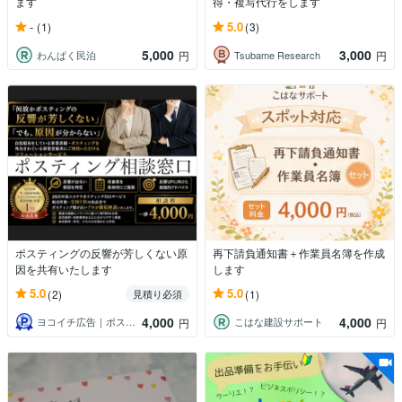
ます
得・複写代行をします
-
5.0
(1)
(3)
5,000
3,000
わんぱく民泊
Tsubame Research
円
円
ポスティングの反響が芳しくない原
再下請負通知書＋作業員名簿を作成
因を共有いたします
します
5.0
5.0
(2)
(1)
見積り必須
4,000
4,000
ヨコイチ広告｜ポスティング代行パートナー
こはな建設サポート
円
円