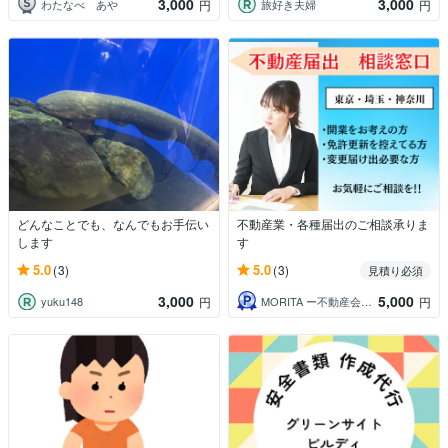
3,000
3,000
わたなべ あや
旅好き夫婦
円
円
どんなことでも、なんでもお手伝い
不動産業・各種届出のご相談承りま
します
す
5.0
5.0
(3)
(3)
見積り必須
3,000
5,000
yuku148
MORITA ー不動産会社在籍中｜取引士
円
円