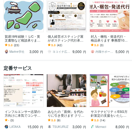
貿易18年経験！ L/C・英
個人経営ポスティング屋
封入・梱包・発送代行・
文書類など相談承ります
がポスティング代行承り
検品承ります 事務歴10年
～初めてでも安心、輸出
ます 神奈川・都内エリア
の管理体制で安心【小ロ
5.0
(23)
5.0
(42)
5.0
(3)
現場で培った知識で全般
対応！エリアに合わせた
ット歓迎！】
3,000
9,000
5,000
サポート～
効果的なポスティング
Marine学社
ヨコイチ広告｜ポスティング代行パートナー
内職サポート名古屋
円
円
円
定番サービス
インフルエンサー志望の
あなたの「面倒」を代わ
サステナビリティ/ESG方
方向けに本気でコンサル
りに引き受けます クリエ
針策定の支援をいたしま
します 初心者向けにゼロ
イティブから雑務まで、
す IR・広報・経営企画・
-
(3)
5.0
(9)
5.0
(14)
から現役インフルエンサ
まるっと引き受けます
CSR部門の方々のお悩み
15,000
3,000
8,000
ーコーチが相談乗ります
に対応します
LATAKA
TSUKURUZ
Mizmaci
円
円
円