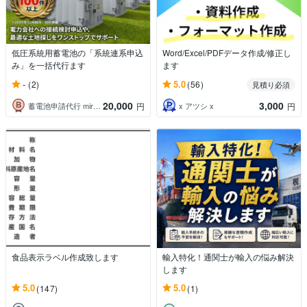
低圧系統用蓄電池の「系統連系申込
Word/Excel/PDFデータ作成/修正し
み」を一括代行ます
ます
-
5.0
(2)
(56)
見積り必須
20,000
3,000
蓄電池申請代行 mirAI assist
x アツシ x
円
円
食品表示ラベル作成致します
輸入特化！通関士が輸入の悩み解決
します
5.0
5.0
(147)
(1)