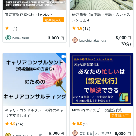
貿易書類作成代行（Invoice・...
研究発表（日本語・英語）のレッス
ンをします
定期購入可
-
4.9
(1)
(12)
8,000
3,000
円
hodakakun
円
kouichicnakamura
(60分)
キャリアコンサルタントの為のキャ
MyASP(マイスピー)の設定代行...
リア支援します
定期購入可
4.9
5.0
(14)
(2)
6,000
6,000
円
ごじまる│メルマガMyASPサポート
円
心のおかえり 花恩