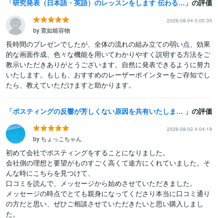
研究発表（日本語・英語）のレッスンをします 伝わる研究発表（日本語・英語）の秘訣をお伝えします
の評価
2026-08-04 0:00:35
by 寛如能容物
長時間のプレゼンでしたが、全体の流れの組み立ての弱い点、効果
的な画面作成、色々な機能を用いてわかりやすく説明する方法をご
教示いただきありがとうございます。自然に発表できるように努力
いたします。もしも、おすすめのレーザーポインターをご存知でし
たら、教えていただけますと助かります。
ポスティングの反響が芳しくない原因を共有いたします 【全国対応】何故、ポスティングの反響が出ないのか徹底解説
の評価
2026-08-02 4:04:19
by ちょっこちゃん
初めて会社でポスティングをすることになりました。

会社側の理想と要望がものすごく高くて途方にくれていました。そ
んな時にこちらを見つけて、

口コミを読んで、メッセージから始めさせていただきました。

メッセージの時点でとても親身になってくださり本当に口コミ通り
の方だと思い、ぜひご相談させていただきたいと思い購入しまし
た。
