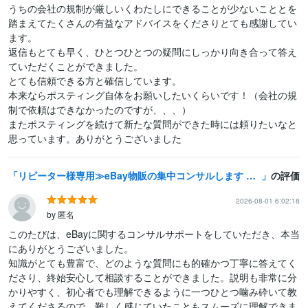
うちの会社の規制が厳しいくわたしにできることが少ないこととを
踏まえてたくさんの有益なアドバイスをくださりとても感謝してい
ます。

返信もとても早く、ひとつひとつの疑問にしっかり向き合って答え
ていただくことができました。

とても信頼できる方と確信しています。

本来ならポスティング自体をお願いしたいくらいです！（会社の規
制で依頼はできなかったのですが、、、）

またポスティングを続けて新たな質問ができた時には頼りたいなと
思っています。ありがとうございました
リピーター様専用≫eBay物販の集中コンサルします アカウント運用全般をトータルサポートする短期集中コンサルです
の評価
2026-08-01 6:02:18
by 匿名
このたびは、eBayに関するコンサルサポートをしていただき、本当
にありがとうございました。

知識がとても豊富で、どのような質問にも的確かつ丁寧に答えてく
ださり、終始安心して相談することができました。説明も非常に分
かりやすく、初心者でも理解できるように一つひとつ噛み砕いて教
えてくださるので、難しく感じていたこともスムーズに理解できま