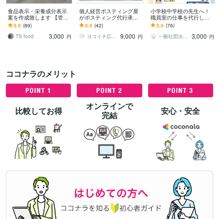
食品表示・栄養成分表示
個人経営ポスティング屋
小学校中学校の先生へ！
案を作成致します 【管理
がポスティング代行承り
職員室の仕事を代行しま
栄養士・上級食品表示診
ます 神奈川・都内エリア
す あなた専用の職員室ア
5.0
(89)
5.0
(42)
5.0
(76)
断士が食品表示案を作成
対応！エリアに合わせた
シスタントです！教師の
3,000
9,000
3,000
致します】
効果的なポスティング
仕事請け負います！
TS food
ヨコイチ広告｜ポスティング代行パートナー
一般社団法人codomopment
円
円
円
ココナラのメリット
オンラインで
比較してお得
安心・安全
完結