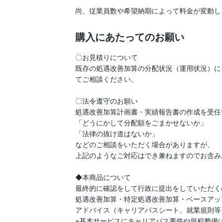
尚、従業員数や希望納期によって料金が変動し
購入にあたってのお願い
〇お見積りについて

既存の処遇改善加算の分配状況（運用状況）に
てご相談ください。

〇法令遵守のお願い

処遇改善加算計画書・実績報告書の作成を受任
「どうにかして分配額をごまかせないか」

「法律の抜け道はないか」

などのご相談をいただく場合がありますが、

上記のようなご対応はでき兼ねますのでお含み
◆本商品について

最終的に確認をして行政に提出をしていただく
処遇改善加算・特定処遇改善加算・ベースアッ
アドバイス（キャリアパスシート、就業規則等
※基本サービスにキャリアパス要件や規程整備