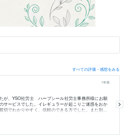
すべての評価・感想をみる
1年前
たが、YSO社労士 ハープシール社労士事務所様にお願
こ
のサービスでした。イレギュラーが起こりご迷惑をおか
ざ
切でわかりやすく、信頼のできる方でした。また別...
知
が
も
質