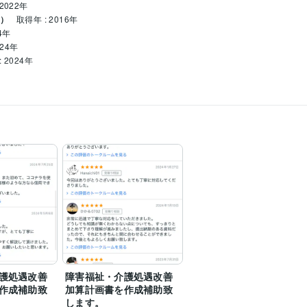
2022年
級）
取得年 : 2016年
4年
024年
 2024年
年
Google スプレッドシート:3年
Google ドキュメント:3年
PowerPoint:15年
Word
人事労務全般に関するご相談
処遇改善加算（障害福祉・介護）
キャリアパス
処遇改善
社会保険・労働保険関係手続き
36協定作成
護処遇改善
障害福祉・介護処遇改善
作成補助致
加算計画書を作成補助致
します。