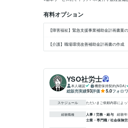
有料オプション
【障害福祉】緊急支援事業補助金計画書案
【介護】職場環境改善補助金計画書の作成
YSO社労士
本人確認
機密保持契約(NDA)
93
5.0
総販売実績
評価
フォロ
スケジュール
ただいまご依頼内容によっ
人事 / 労務・給与
経験年数
経験職種
士業・専門職 / 社会保険