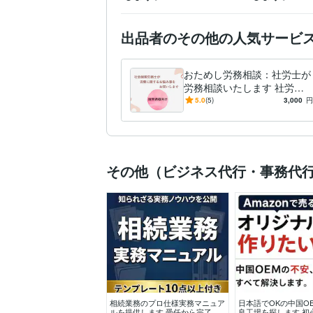
出品者のその他の人気サービ
おためし労務相談：社労士が
労務相談いたします 社労士
に聞きたいことがあるけどい
5.0
(5)
3,000
円
きなり顧問は不安という方に
その他（ビジネス代行・事務代
相続業務のプロ仕様実務マニュア
日本語でOKの中国O
ルを提供します 受任から完了ま
良工場を探します 初