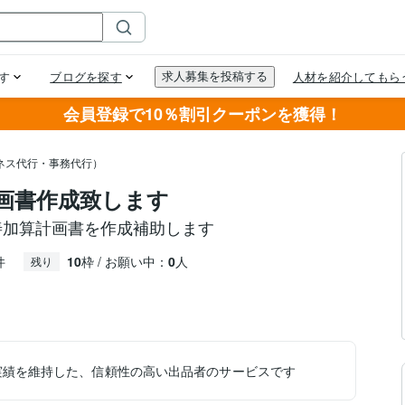
会員登録で10％割引クーポンを獲得！
ネス代行・事務代行）
画書作成致します
善加算計画書を作成補助します
件
10
枠 / お願い中：
0
人
残り
実績を維持した、信頼性の高い出品者のサービスです