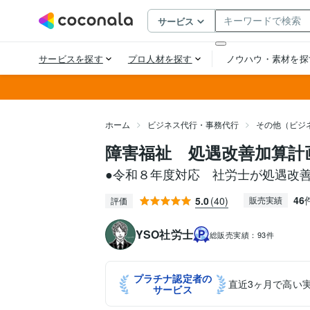
ホーム
ビジネス代行・事務代行
その他（ビジ
障害福祉 処遇改善加算計
●令和８年度対応 社労士が処遇改
46
5.0
(40)
販売実績
評価
YSO社労士
総販売実績：
93件
プラチナ認定者の
直近3ヶ月で高い
サービス