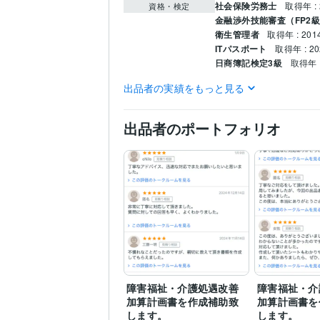
社会保険労務士
取得年 : 
資格・検定
金融渉外技能審査（FP2
衛生管理者
取得年 : 201
ITパスポート
取得年 : 2
日商簿記検定3級
取得年 :
出品者の実績をもっと見る
WordPress:3年
Excel:20
ビジネス・クリエイ
ティブツール
ビジネス代行・事務代行
得意分野
出品者のポートフォリオ
人事
労務
障害福祉
コンサルティング・士業
社会保険労務士
英語
日常会話レベル
語学力
障害福祉・介護処遇改善
障害福祉・介
加算計画書を作成補助致
加算計画書を
します。
します。