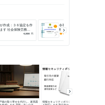
が作成：３６協定を作
令和６年 処遇改善加算実績
ます 社会保険労務士
報告書作成補助致します 令
協定を作成・チェック
和6年4月～令和7年3月まで
4,000
円
5.0
(7)
45,000
円
す。
の実績報告への対応となりま
す。
戸籍の取り寄せを代行し、家系図
情報セキュリティポリシー策定な
定額電灯から従
を作成します 戸籍・古い公文書
ど対応します 取引先から取引条
代行します 太