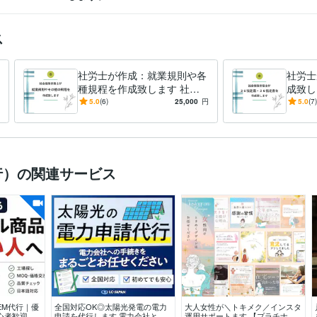
ス
社労士が作成：就業規則や各
社労士
種規程を作成致します 社会
成致し
保険労務士が就業規則を作成
が３６
5.0
(6)
25,000
円
5.0
(7)
します。
致しま
行）の関連サービス
EM代行｜優
全国対応OK◎太陽光発電の電力
大人女性が＼トキメク／インスタ
心者歓迎！
申請を代行します 電力会社との
運用サポートます 【プラチナ認