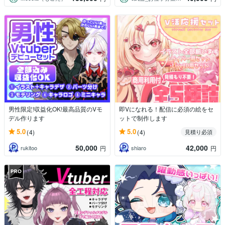
男性限定!収益化OK!最高品質のVモ
即Vになれる！配信に必須の絵をセ
デル作ります
ットで制作します
5.0
5.0
(4)
(4)
見積り必須
50,000
42,000
rukitoo
shiaro
円
円