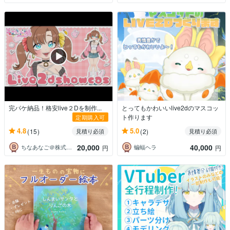
完パケ納品！格安live２Dを制作...
とってもかわいいlive2dのマスコッ
ト作ります
定期購入可
4.8
5.0
(15)
(2)
見積り必須
見積り必須
20,000
40,000
ちなあなご＠株式会社Talerium
蝙蝠ヘラ
円
円