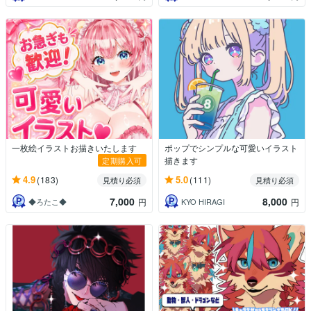
一枚絵イラストお描きいたします
ポップでシンプルな可愛いイラスト
描きます
定期購入可
4.9
5.0
(183)
(111)
見積り必須
見積り必須
7,000
8,000
◆ろたこ◆
KYO HIRAGI
円
円