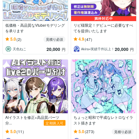
満枠対応中
低価格・高品質なVtuberモデリング
リピ様限定！デビューに必要なすべ
を承ります
てを提供いたします
5.0
4.9
(2)
(47)
見積り必須
20,000
20,000
天色ねこ
Akira⭐︎実績千件以上！
円
円
AIイラストを修正+高品質パーツ
ちょっと昭和で平成なレトロなイラ
分...
スト描きます
定期購入可
5.0
5.0
(11)
(273)
見積り必須