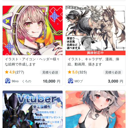
満枠対応中
イラスト・アイコン・ヘッダー様々
イラスト、キャラデザ、漫画、挿
な絵柄で作成します
絵、動画用、描きます
4.9
5.0
(277)
(325)
見積り必須
見積り必須
10,000
3,000
96no くろの
MOブ
円
円