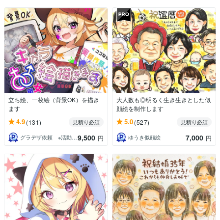
立ち絵、一枚絵（背景OK）を描き
大人数も◎明るく生き生きとした似
ます
顔絵を制作します
4.9
5.0
(131)
(527)
見積り必須
見積り必須
9,500
7,000
グラデザ依頼 ※活動名（グラデザねっこ）
ゆうき似顔絵
円
円