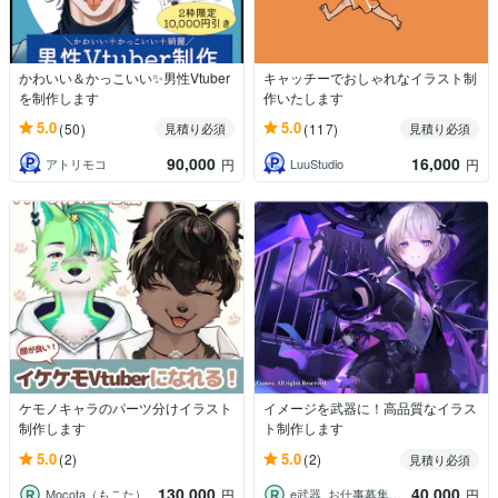
かわいい＆かっこいい✨男性Vtuber
キャッチーでおしゃれなイラスト制
を制作します
作いたします
5.0
5.0
(50)
(117)
見積り必須
見積り必須
90,000
16,000
アトリモコ
LuuStudio
円
円
ケモノキャラのパーツ分けイラスト
イメージを武器に！高品質なイラス
制作します
ト制作します
5.0
5.0
(2)
(2)
見積り必須
130,000
40,000
Mocota（もこた）
e武器_お仕事募集中！
円
円