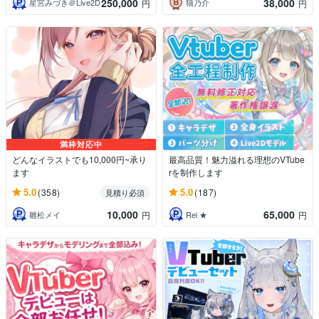
250,000
38,000
星宮みづき＠Live2D
猫乃介
円
円
満枠対応中
どんなイラストでも10,000円~承り
最高品質！魅力溢れる理想のVTube
ます
rを制作します
5.0
5.0
(358)
(187)
見積り必須
10,000
65,000
雛松メイ
Rei ★
円
円