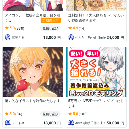
アイコン、一枚絵☆立ち絵、目を引
送料無料！！大人数12名〜♡かわい
く...
い似顔絵描きます
定期購入可
5.0
4.9
(338)
(14)
見積り必須
13,000
24,000
三笠える
ぺんた Pengin Smile
円
円
魅力的なイラストを制作いたします
5万円でLIVE2Dモデリングプいたし
ます
5.0
5.0
(34)
(102)
見積り必須
13,000
50,000
シラト爽
Akira⭐︎実績千件以上！
円
円