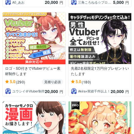
20,000
5,000
A0_あお
三角ころねる☆プロフ必読願います
円
円
満枠対応中
ロゴ・SD付きでVtuberデビュー素
先着2名様限定1万円分プレゼントい
材制作します
たします
5.0
5.0
(290)
(180)
見積り必須
20,000
20,000
ユウシイ＠Vtuber制作
Akira⭐︎実績千件以上！
円
円