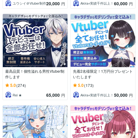
20,000
60,000
ユウシイ＠Vtuber制作
Akira⭐︎実績千件以上！
円
円
最高品質！個性溢れる男性Vtuber制
先着2名様限定！1万円分プレゼント
作します
いたします
5.0
5.0
(274)
(173)
65,000
50,000
Rei ★
Akira⭐︎実績千件以上！
円
円