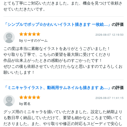
とても丁寧にご対応いただきました。また、機会を見つけて依頼さ
せていただきたいです。
シンプルでポップ☆かわいいイラスト描きます 一枚絵からSNSアイコンまで様々な用途に対応いたします
の評価
2026-08-07 12:19:50
by りーすのゲーム
この度は本当に素敵なイラストをありがとうございました！

やり取りも丁寧で、こちらの要望を最大限に受けてくださり

作品が出来上がったときの感動がものすごかったです！

ぜひこの後も依頼させていただけたらなと思いますのでよろしくお
願いいたします！
ミニキャライラスト、動画用サムネイルも描きます あなただけのオリジナルミニキャラ描きます！作風も様々ご用意！
の評価
2026-08-07 11:41:15
by 匿名
グッズ用のミニキャラを描いていただきました。設定した納期より
も数日早く納品していただけて、要望も細かなところまで聞いてく
ださりました。また、やり取りや修正の対応もスピーディで安心し