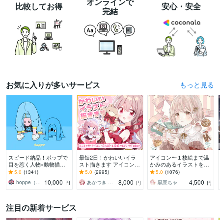
オンラインで
比較してお得
安心・安全
完結
お気に入りが多いサービス
お気に入りが多いサービスをもっと見る
スピード納品！ポップで
最短2日！かわいいイラ
アイコン〜１枚絵まで温
目を惹く人物×動物描き
スト描きます アイコン・
かみのあるイラストを描
ます 挿絵・動画・グッズ
ミニキャラ・４コマ・立
きます ★ココナラ自体が
5.0
(1341)
5.0
(2995)
5.0
(1076)
など鮮やかな配色で個性
ち絵をスピード納品しま
初めての方も、お気軽に
10,000
8,000
4,500
hoppe（ほっぺ）
あかつき ひな
黒豆ちゃ
円
円
円
を出したい方へ
す！
ご相談ください♪★
注目の新着サービス