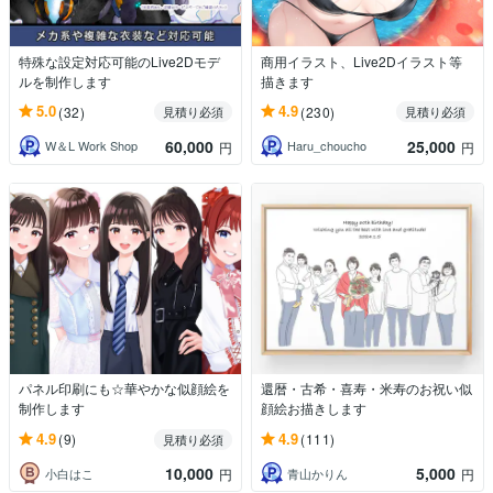
特殊な設定対応可能のLive2Dモデ
商用イラスト、Live2Dイラスト等
ルを制作します
描きます
5.0
4.9
(32)
(230)
見積り必須
見積り必須
60,000
25,000
W＆L Work Shop
Haru_choucho
円
円
パネル印刷にも☆華やかな似顔絵を
還暦・古希・喜寿・米寿のお祝い似
制作します
顔絵お描きします
4.9
4.9
(9)
(111)
見積り必須
10,000
5,000
小白はこ
青山かりん
円
円