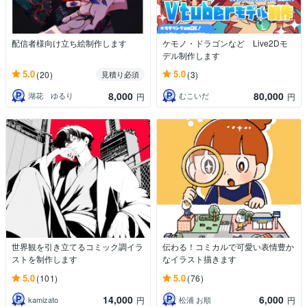
配信者様向け立ち絵制作します
ケモノ・ドラゴンなど Live2Dモ
デル制作します
5.0
5.0
(20)
(3)
見積り必須
8,000
80,000
湖花 ゆるり
むこいだ
円
円
世界観を引き立てるコミック調イラ
伝わる！コミカルで可愛い表情豊か
ストを制作します
なイラスト描きます
5.0
5.0
(101)
(76)
14,000
6,000
kamizato
松浦 お順
円
円