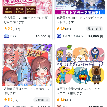
最高品質！VTuberデビューに必要
高品質！Vtuberモデル＆デビューセ
な全て揃います
ット作ります
5.0
5.0
(237)
(84)
見積り必須
65,000
95,000
Rei ★
もちびたき＠キャラデザ～Live2Dまで
円
円
表情差分付きイラスト（全行程）を
商用可！企業/店舗マスコットキャ
作ります
ラクター制作します
5.0
4.9
(10)
(31)
見積り必須
グラデザ依頼 ※活動名（グラデザねっこ）
アルパッカ