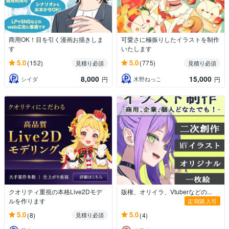
商用OK！目を引く漫画お描きしま
可愛さに極振りしたイラストを制作
す
いたします
5.0
5.0
(152)
(775)
見積り必須
見積り必須
8,000
15,000
シイダ
木野ねっこ
円
円
クオリティ重視の本格Live2Dモデ
版権、オリイラ、Vtuberなどの...
ルを作ります
定期購入可
5.0
5.0
(8)
(4)
見積り必須