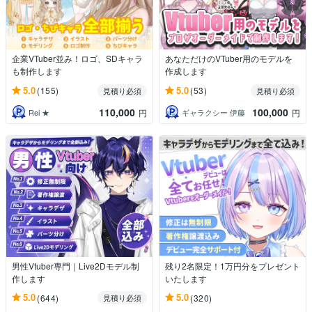
企業VTuber並み！ロゴ、SDキャラ
あなただけのVTuber用のモデルを
も制作します
作成します
5.0
5.0
(155)
(53)
見積り必須
見積り必須
110,000
100,000
Rei ★
ギャラクシー 伊藤
円
円
男性Vtuber専門｜Live2Dモデル制
残り2名限定！1万円分をプレゼント
作します
いたします
5.0
5.0
(644)
(320)
見積り必須