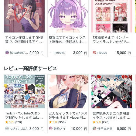
アイコン作成します SNS
格安にてアイコンイラス
1枚絵描きます オンリー
等でご利用頂けるアイコ
ト制作のご依頼承ります
ワンイラストいかがです
ンを作成します。
格安にてアイコン制作の
か？
ご依頼を承ります。
2,000
3,000
15,000
h0tcake0713
moepict
nipupu
円
円
円
レビュー高評価サービス
Twitch・YouTubeスタン
どんなイラストでも10,00
世界観を大切に☆多用途
プ制作いたします twitch/
0円~承ります vtuber用立
イラストお描きします 歌
YouTube/tiktok配信用スタ
ち絵、一枚絵、アイコン
ってみた／配信サムネイ
5.0
(870)
5.0
(358)
5.0
(278)
ンプ制作
などなんでもOK！
ル／アイコン／1枚絵お
3,000
10,000
6,000
なきむしぱん
雛松メイ
仔羊まある
円
円
円
描きします！