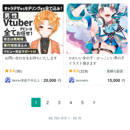
お問い合わせをお待ちいたします
かわいい女の子・かっこいい男の子
イラスト描きます
5.0
5.0
(95)
(228)
見積り必須
20,000
15,000
Akira⭐︎実績千件以上！
taroneko
円
円
1
2
3
4
5
98,793
件中
1 - 60
件