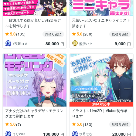
一目惚れする顔が良いLive2Dモデ
元気いっぱいなミニキャライラスト
ルを制作します
描きます
5.0
5.0
(105)
(200)
見積り必須
見積り必須
80,000
9,000
※夜舞コメ
熊伊ハク
円
円
満枠対応中
アナタだけのキャラデザ～モデリン
イラスト～Live2D｜Vtuber制作承
グまで制作します
ります
5.0
5.0
(7)
(183)
見積り必須
130,000
20,000
うり200
水月せな
円
円