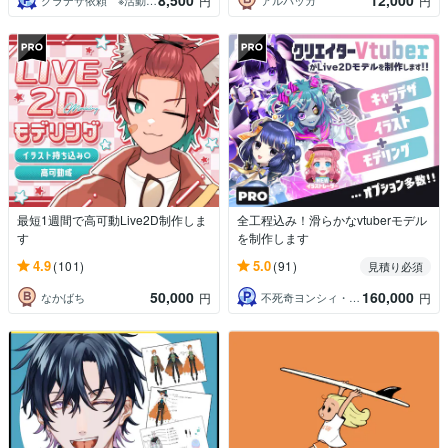
8,500
12,000
円
円
最短1週間で高可動Live2D制作しま
全工程込み！滑らかなvtuberモデル
す
を制作します
4.9
5.0
(101)
(91)
見積り必須
50,000
160,000
なかばち
不死奇ヨンシィ・鳥島いずみ
円
円