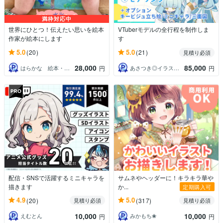
満枠対応中
世界にひとつ！伝えたい思いを絵本
VTuberモデルの全行程を制作しま
作家が絵本にします
す
5.0
5.0
(20)
(21)
見積り必須
28,000
85,000
はらかな 絵本・水彩イラスト
あさつき◎イラストレーター
円
円
配信・SNSで活躍するミニキャラを
サムネやヘッダーに！キラキラ華や
描きます
か...
定期購入可
4.9
5.0
(20)
(317)
見積り必須
見積り必須
10,000
10,000
えむとん
みかもち❀
円
円