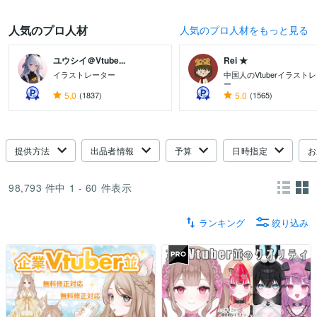
人気のプロ人材
人気のプロ人材をもっと見る
ユウシイ＠Vtube...
Rei ★
イラストレーター
中国人のVtuberイラスト
ー
5.0
(1837)
5.0
(1565)
提供方法
出品者情報
予算
日時指定
お
98,793
件中
1 - 60
件表示
ランキング
絞り込み