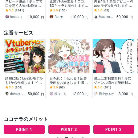
スピード納品！ポップで
企業VTuber並み！ロゴ、
先着1名！男性デビューVt
目を惹く人物×動物描き
SDキャラも制作します
uberモデル制作します 全
ます 挿絵・動画・グッズ
デビュー徹底サポート！
工程制作、修正無制限、
5.0
(1341)
5.0
(155)
5.0
(63)
など鮮やかな配色で個性
満足いくまで修正無制
著作権譲渡、表情８つ、
10,000
110,000
50,000
hoppe（ほっぺ）
Rei ★
Mashiro＠モデラー
円
円
円
を出したい方へ
限、著作権譲渡
高品質、企業並
定番サービス
綺麗に動くLive2Dモデル
目を惹く！伝わる！広告
修正は無制限無料！形式
を1から作成します イラ
漫画をお描きします 書
ジャンル問わず漫画制作
スト持ち込み依頼も歓
籍/LP広告/チラシ 女性向
します 1枚絵も可！スト
5.0
(808)
5.0
(62)
5.0
(201)
迎！好みの絵柄でVtuber
け/児童向け/企業向けに
ーリー作成や絵柄のご要
50,000
12,000
8,000
dokoはっしー【ハシビロッコ】
牧ほこり
田中はるか
円
円
円
に
望等も無料で承ります♪
ココナラのメリット