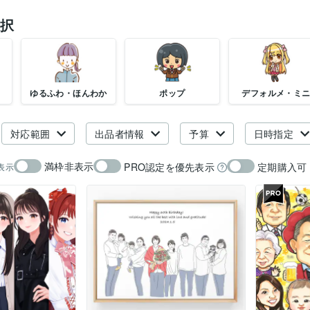
択
ゆるふわ・ほんわか
ポップ
デフォルメ・ミ
対応範囲
出品者情報
予算
日時指定
満枠非表示
PRO認定を優先表示
定期購入可
表示