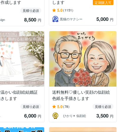
を作成します
します
定期購入可
5.0
(1151)
見積り必須
5,000
8,500
黒猫のマクシー
円
sign
円
で温かい似顔絵結婚証
送料無料♡優しい笑顔の似顔絵
描きします
色紙を手描きします
5.0
見積り必須
(78)
見積り必須
6,000
3,500
ぃ
ひかり✴︎ 似顔絵
円
円