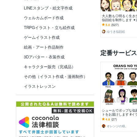
LINEスタンプ・絵文字作成
大人数も◎明るく生き
ウェルカムボード作成
似顔絵を制作します ✦
長寿祝い、記念日、プ
5.0
(527)
TRPGイラスト・立ち絵作成
ご自宅用に♪
ゆうき似顔絵
ゲームイラスト作成
絵画・アート作品制作
定番サービス
3Dアバター・衣装作成
キャラクター販売（完成品）
その他（イラスト作成・漫画制作）
イラストレッスン
シュールでポップな似
トをお届けします #イ
顔絵#アイコン#SNS#
4.8
(27)
オレンジの様。