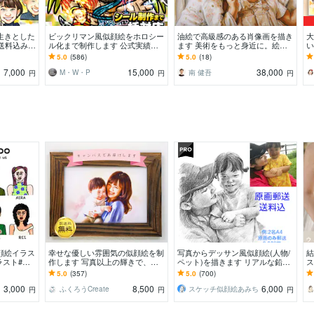
生きとした
ビックリマン風似顔絵をホロシー
油絵で高級感のある肖像画を描き
大
送料込み✦
ル化まで制作します 公式実績あ
ます 美術をもっと身近に。絵画
い
レゼント、
り安心クオリティ！短納期相談O
を飾ったり、贈ったりしてみませ
寿
5.0
(586)
5.0
(18)
K シール制作対応可
んか？
日
7,000
15,000
38,000
M・W・P
南 健吾
円
円
円
顔絵イラス
幸せな優しい雰囲気の似顔絵を制
写真からデッサン風似顔絵(人物/
結
ラスト#似
作します 写真以上の輝きで、心
ペット)を描きます リアルな鉛筆
ス
オシャレ
に響くアートを
画・パステル着色・写真組み合わ
れ
5.0
(357)
5.0
(700)
せ・原画郵送
両
3,000
8,500
6,000
ふくろうCreate
スケッチ似顔絵あみち
円
円
円