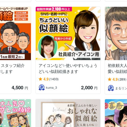
・スタッフ紹介
アイコンなど✨使いやすいちょう
初依頼大
作します
どいい似顔絵描きます
愛い似顔
4.9
4.9
(1433)
(289)
4,500
2,000
kuma_3
円
円
まるリ