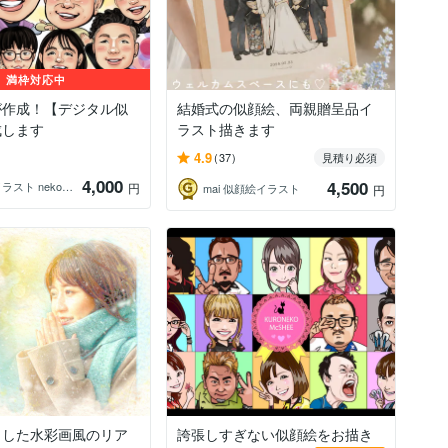
満枠対応中
が作成！【デジタル似
結婚式の似顔絵、両親贈呈品イ
成します
ラスト描きます
4.9
(37)
見積り必須
4,000
4,500
似顔絵イラスト nekoさかち
円
mai 似顔絵イラスト
円
とした水彩画風のリア
誇張しすぎない似顔絵をお描き