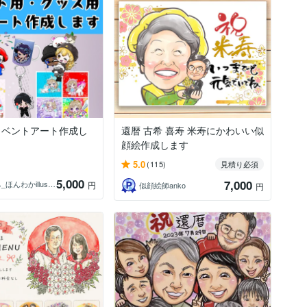
イベントアート作成し
還暦 古希 喜寿 米寿にかわいい似
顔絵作成します
5.0
(115)
見積り必須
5,000
7,000
ういきち_ほんわかillustrator
円
似顔絵師anko
円