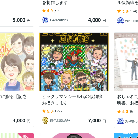
を制作します
ル似顔絵
4.9
5.0
(32)
(164)
5,000
4,000
C4creations
円
円
yuka de
方に贈る【記念
ビックリマンシール風の似顔絵
おしゃれ
す
お描きします
明書、お
5.0
5.0
(177)
(9)
4,000
7,000
茜色似顔絵屋
円
円
おやさ