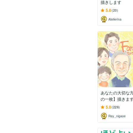
描きします
5.0
(20)
Atelierina
あなたの大切な
の一枚】描きま
5.0
(226)
Rey_nigaoe