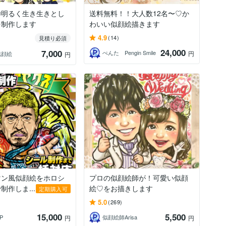
◎明るく生き生きとし
送料無料！！大人数12名〜♡か
を制作します
わいい似顔絵描きます
4.9
(14)
見積り必須
24,000
7,000
ぺんた Pengin Smile
円
似顔絵
円
マン風似顔絵をホロシ
プロの似顔絵師が！可愛い似顔
制作しま...
絵♡をお描きします
定期購入可
5.0
(269)
15,000
5,500
P
似顔絵師Arisa
円
円