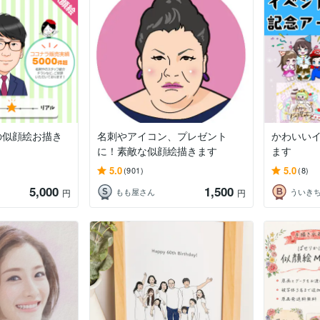
の似顔絵お描き
名刺やアイコン、プレゼント
かわいい
に！素敵な似顔絵描きます
ます
5.0
5.0
(901)
(8)
5,000
1,500
もも屋さん
円
円