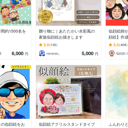
間約1500名を
贈り物に｜あたたかい水彩風の
似顔絵師
家族似顔絵お描きします
顔絵】作
5.0
5.0
(102)
(408)
6,000
5,000
屋
nananao_
円
円
チの似顔絵をお
似顔絵アクリルスタンドタイプ
ふんわり