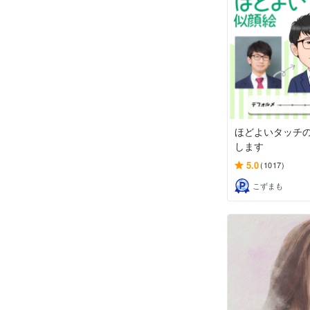
ほどよいタッチ
します
5.0
(1017)
こずまも