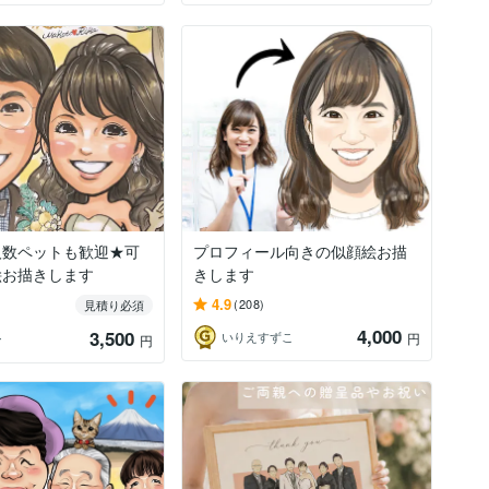
人数ペットも歓迎★可
プロフィール向きの似顔絵お描
絵お描きします
きします
4.9
(208)
見積り必須
4,000
3,500
いりえすずこ
円
ン
円