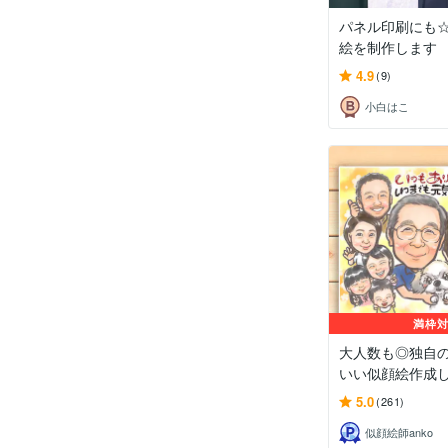
パネル印刷にも
絵を制作します
4.9
(9)
小白はこ
満枠
大人数も◎独自
いい似顔絵作成
5.0
(261)
似顔絵師anko