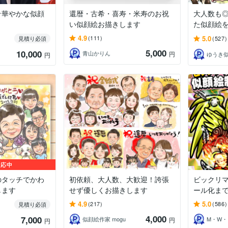
☆華やかな似顔
還暦・古希・喜寿・米寿のお祝
大人数も
い似顔絵お描きします
た似顔絵
4.9
5.0
(111)
見積り必須
(527)
5,000
10,000
青山かりん
円
ゆうき
円
対応中
のタッチでかわ
初依頼、大人数、大歓迎！誇張
ビックリ
します
せず優しくお描きします
ール化まで
4.9
5.0
(217)
(586)
見積り必須
4,000
7,000
似顔絵作家 mogu
M・W・
円
円