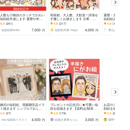
満枠対応中
人数も◎独自のタッチでかわい
初依頼、大人数、大歓迎！誇張せ
還暦・古希・喜寿
似顔絵作成します 還暦や米
ず優しくお描きします 古希、還
似顔絵お描きしま
、誕生日プレゼント、結婚記念
暦や敬老、父母の日、大切な家族
真からOK♪大切
5.0
(261)
4.9
(217)
4.9
(111)
のお祝いに
への想いを形にします
品を贈りませんか
7,000
4,000
似顔絵師anko
似顔絵作家 mogu
青山かりん
円
円
婚式の似顔絵、両親贈呈品イラ
プレゼントや記念日に★可愛い似
お店のスタッフな
ト描きます シンプルでおしゃ
顔を絵描きます 【送料込/額有
顔絵を描きます 
可愛いウェディングイラスト♡
り】やさしい雰囲気の手描き似顔
ユニホーム姿の似
4.9
(37)
4.9
(179)
5.0
(275)
親贈呈品にも
絵お描きします
誠実度アップ！
4,500
3,000
mai 似顔絵イラスト
絵描き屋青ちゃん
猫野マサコ
円
円