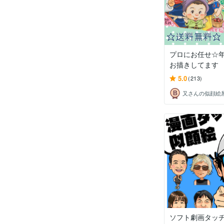
プロにお任せ☆年
お描きしてます
5.0
(213)
又さんの似顔絵
ソフト劇画タッ