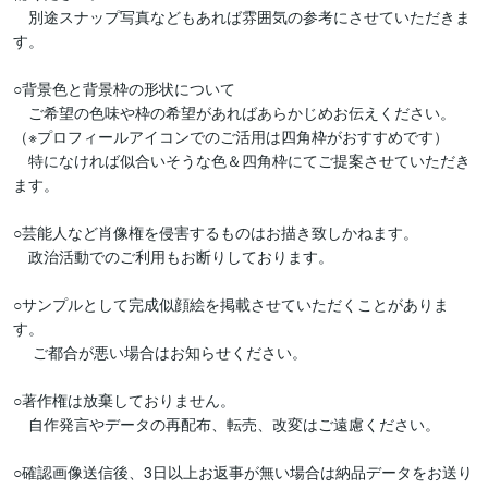
　別途スナップ写真などもあれば雰囲気の参考にさせていただきま
す。

○背景色と背景枠の形状について

　ご希望の色味や枠の希望があればあらかじめお伝えください。

（※プロフィールアイコンでのご活用は四角枠がおすすめです）

　特になければ似合いそうな色＆四角枠にてご提案させていただき
ます。

○芸能人など肖像権を侵害するものはお描き致しかねます。

　政治活動でのご利用もお断りしております。

○サンプルとして完成似顔絵を掲載させていただくことがありま
す。

 　ご都合が悪い場合はお知らせください。

○著作権は放棄しておりません。

　自作発言やデータの再配布、転売、改変はご遠慮ください。

○確認画像送信後、3日以上お返事が無い場合は納品データをお送り