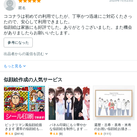
2025年10月23日
匿名
ココナラは初めての利用でしたが、丁寧かつ迅速にご対応くたさっ
たので、安心して利用できました。

似顔絵は家族にも好評でした。ありがとうございました。また機会
がありましたらお願いいたします。
参考になった
出品者からの返信を読む
もっと見る
似顔絵作成の人気サービス
ビックリマン風似顔絵描
パネル印刷にも☆華やか
還暦・古希・喜寿・米寿
きます 通常の似顔絵も！
な似顔絵を制作します 多
のお祝い似顔絵お描きし
☆実際のシール・名刺作
様なサイズに対応可◎大
ます 別々のお写真からOK
4.9
(2414)
4.9
(9)
4.9
(111)
成はじめました！☆
切な日の一枚に。
♪大切な人へ特別な記念品