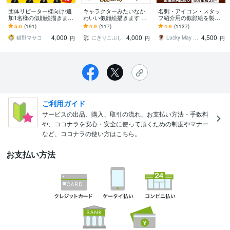
団体リピーター様向け/追
キャラクターみたいなか
名刺・アイコン・スタッ
加1名様の似顔絵描きます
わいい似顔絵描きます SN
フ紹介用の似顔絵を製作
お揃いの制服やユニホー
Sのアイコンに大人気！単
します 1,200件以上の製作
5.0
(191)
4.9
(117)
4.9
(1137)
ム姿の似顔絵で統一感、
純なのに似ている可愛い
実績！様々な職種に対応
4,000
4,000
4,500
誠実度アップ！
似顔絵！
します！
猫野マサコ
にぎりこぷし
Lucky May Illust
円
円
円
ご利用ガイド
サービスの出品、購入、取引の流れ、お支払い方法・手数料
や、ココナラを安心・安全に使って頂くための制度やマナー
など、ココナラの使い方はこちら。
お支払い方法