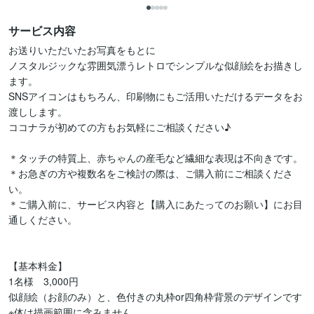
サービス内容
お送りいただいたお写真をもとに

ノスタルジックな雰囲気漂うレトロでシンプルな似顔絵をお描きし
ます。

SNSアイコンはもちろん、印刷物にもご活用いただけるデータをお
渡しします。

ココナラが初めての方もお気軽にご相談ください♪

＊タッチの特質上、赤ちゃんの産毛など繊細な表現は不向きです。

＊お急ぎの方や複数名をご検討の際は、ご購入前にご相談くださ
い。

＊ご購入前に、サービス内容と【購入にあたってのお願い】にお目
通しください。

【基本料金】

1名様　3,000円

似顔絵（お顔のみ）と、色付きの丸枠or四角枠背景のデザインです

※体は描画範囲に含みません
