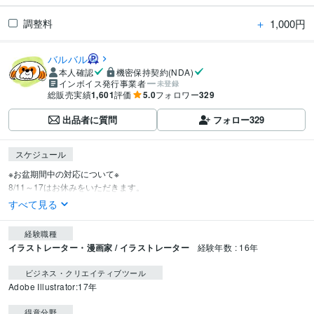
＋
1,000円
調整料
バルバル
本人確認
機密保持契約(NDA)
インボイス発行事業者
未登録
総販売実績
1,601
評価
5.0
フォロワー
329
出品者に質問
フォロー
329
スケジュール
※お盆期間中の対応について※

8/11～17はお休みをいただきます。
すべて見る
経験職種
イラストレーター・漫画家 / イラストレーター
経験年数 : 16年
ビジネス・クリエイティブツール
Adobe Illustrator:17年
得意分野