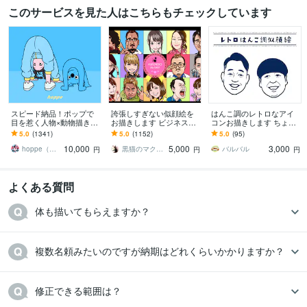
このサービスを見た人はこちらもチェックしています
スピード納品！ポップで
誇張しすぎない似顔絵を
はんこ調のレトロなアイ
目を惹く人物×動物描きま
お描きします ビジネス、
コンお描きします ちょっ
す 挿絵・動画・グッズな
SNS用アイコン、アバタ
ぴり懐かしテイストで個
5.0
(1341)
5.0
(1152)
5.0
(95)
ど鮮やかな配色で個性を
ーなどに！
性を出します♪印刷物にも
10,000
5,000
3,000
出したい方へ
◎
hoppe（ほっぺ）
黒猫のマクシー
バルバル
円
円
円
よくある質問
体も描いてもらえますか？
複数名頼みたいのですが納期はどれくらいかかりますか？
修正できる範囲は？