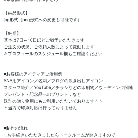
【納品形式】

jpg形式（png形式への変更も可能です）

【納期】

基本は7日～10日ほどご猶予いただきます

ご注文の状況、ご依頼人数によって変動します

⚠プロフィールのスケジュール欄もご確認ください

■お客様のアイディアご活用例

SNS用アイコン／名刺／ブログの吹き出しアイコン

スタッフ紹介／YouTube／チラシなどの印刷物／ウェディング関連

プレゼント・記念品へのプリント…など

送別の贈り物用にもご利用いただいております＾＾

＊当方で印刷対応は行っておりません

■制作の流れ

1.お手続きいただきましたらトークルームが開きますので
