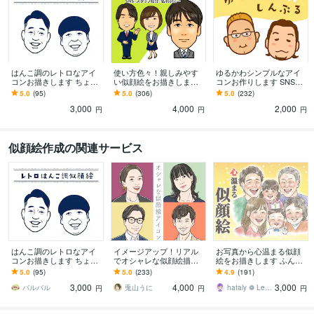
はんこ調のレトロなアイ
使い方色々！親しみやす
ゆるかわシンプルなアイ
コンお描きします ちょっ
い似顔絵をお描きします
コンお作りします SNS映
ぴり懐かしテイストで個
ビジネスにもプライベー
えするほっこり似顔絵で
5.0
(95)
5.0
(306)
5.0
(232)
性を出します♪印刷物にも
トにも幅広い用途にご活
印象アップ♪
3,000
4,000
2,000
◎
用ください！
円
円
円
似顔絵作成の関連サービス
はんこ調のレトロなアイ
イメージアップ！リアル
お写真から心温まる似顔
コンお描きします ちょっ
でオシャレな似顔絵描き
絵をお描きします ふんわ
ぴり懐かしテイストで個
ます あなたの魅力を最大
り優しい色鉛筆タッチ♡
5.0
(95)
5.0
(233)
4.9
(191)
性を出します♪印刷物にも
限に活かしたシンプルア
大切な日に心に残る贈り
3,000
4,000
3,000
◎
イコン
物
バルバル
兎山うに
hataly ❁ Lee／ enme
円
円
円