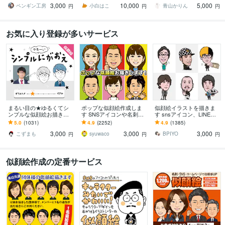
3,000
10,000
5,000
を贈りませんか？
ペンギン工房
小白はこ
青山かりん
円
円
円
お気に入り登録が多いサービス
まるい目の★ゆるくてシ
ポップな似顔絵作成しま
似顔絵イラストを描きま
ンプルな似顔絵お描きし
す SNSアイコンや名刺、
す snsアイコン、LINEス
ます ゆる～い感じにした
プレゼント用にポップな
タンプ、名刺などに活用
5.0
(1031)
4.9
(2252)
4.9
(1385)
い、似すぎない方が‥と
似顔絵作成します
ください！
3,000
3,000
3,000
いう方にオススメ！
こずまも
syuwaco
BPIYO
円
円
円
似顔絵作成の定番サービス