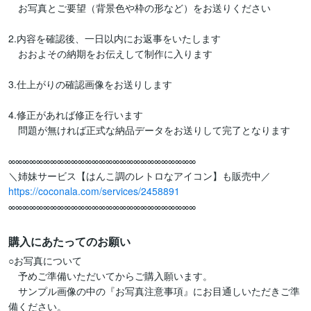
　お写真とご要望（背景色や枠の形など）をお送りください

2.内容を確認後、一日以内にお返事をいたします

　おおよその納期をお伝えして制作に入ります

3.仕上がりの確認画像をお送りします

4.修正があれば修正を行います

　問題が無ければ正式な納品データをお送りして完了となります

∞∞∞∞∞∞∞∞∞∞∞∞∞∞∞∞∞∞∞∞∞∞∞∞∞∞∞

https://coconala.com/services/2458891
∞∞∞∞∞∞∞∞∞∞∞∞∞∞∞∞∞∞∞∞∞∞∞∞∞∞∞
購入にあたってのお願い
○お写真について

　予めご準備いただいてからご購入願います。

　サンプル画像の中の『お写真注意事項』にお目通しいただきご準
備ください。
