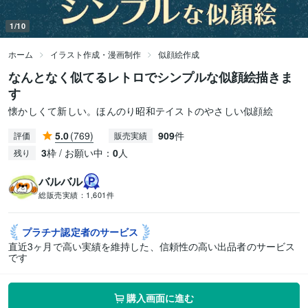
1/10
ホーム
イラスト作成・漫画制作
似顔絵作成
なんとなく似てるレトロでシンプルな似顔絵描きま
す
懐かしくて新しい。ほんのり昭和テイストのやさしい似顔絵
5.0
(769)
909
件
評価
販売実績
3
枠 / お願い中：
0
人
残り
バルバル
総販売実績：
1,601件
プラチナ認定者の
サービス
直近3ヶ月で高い実績を維持した、信頼性の高い出品者のサービス
です
購入画面に進む