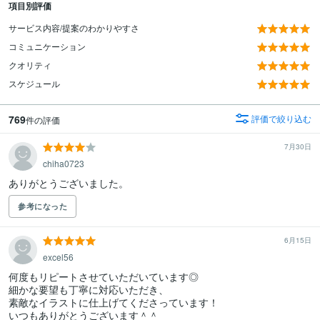
項目別評価
サービス内容/提案のわかりやすさ
コミュニケーション
クオリティ
スケジュール
769
評価で絞り込む
件の評価
7月30日
chiha0723
ありがとうございました。
参考になった
6月15日
excel56
何度もリピートさせていただいています◎

細かな要望も丁寧に対応いただき、

素敵なイラストに仕上げてくださっています！

いつもありがとうございます＾＾