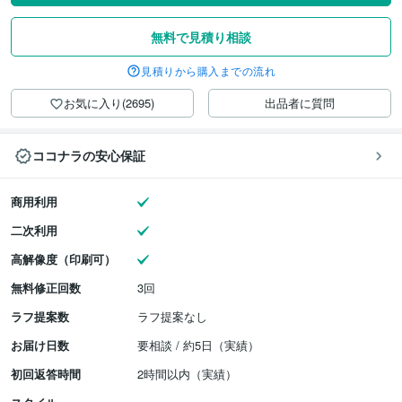
無料で見積り相談
見積りから購入までの流れ
お気に入り(2695)
出品者に質問
ココナラの安心保証
商用利用
二次利用
高解像度（印刷可）
無料修正回数
3回
ラフ提案数
ラフ提案なし
お届け日数
要相談 / 約5日（実績）
初回返答時間
2時間以内（実績）