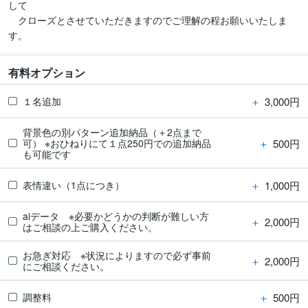
して

　クローズとさせていただきますのでご理解の程お願いいたしま
す。
有料オプション
＋
3,000円
１名追加
背景色の別パターン追加納品（＋2点まで
＋
500円
可） ※おひねりにて１点250円での追加納品
も可能です
＋
1,000円
表情違い（1点につき）
aiデータ ※必要かどうかの判断が難しい方
＋
2,000円
はご相談の上ご購入ください。
お急ぎ対応 ※状況によりますので必ず事前
＋
2,000円
にご相談ください。
＋
500円
調整料