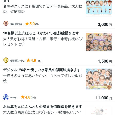
ます
名刺やグッズにも展開できるデータ納品、大人数
◎、短納期◎
5.0
3,000
似顔絵To...
(3)
円
10名様以上☆ほっこりかわいい似顔絵描きます
大人数がお得！還暦・古稀・米寿・傘寿お祝い/プ
レゼントに♡
4.9
1,500
似顔絵×デ...
(45)
円
デジタルで6名〜優しい水彩風の似顔絵描きます
手描きのようにあたたかい、もらって嬉しい似顔
絵
4.8
11,000
mary ...
(40)
円
お写真を元にふんわり心温まる似顔絵を描きます
大人数◎商用◎記念日/プレゼント/結婚祝い/アイ