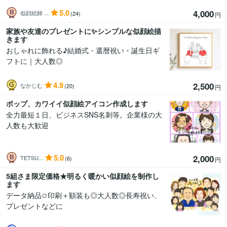
5.0
4,000
似顔絵師 ...
(24)
円
家族や友達のプレゼントに✨シンプルな似顔絵描
きます
おしゃれに飾れる♪結婚式・還暦祝い・誕生日ギ
フトに｜大人数◎
4.9
2,500
なかじむ
(20)
円
ポップ、カワイイ似顔絵アイコン作成します
全力最短１日、ビジネスSNS名刺等。企業様の大
人数も大歓迎
5.0
2,000
TETSU...
(6)
円
5組さま限定価格★明るく暖かい似顔絵を制作し
ます
データ納品✩印刷＋額装も◎大人数◎長寿祝い、
プレゼントなどに