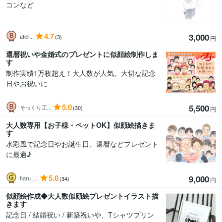
コンなど
4.7
3,000
ateli...
(3)
円
還暦祝いや金婚式のプレゼントに似顔絵制作しま
す
制作実績1万枚超え！大人数が人気。大切な記念
日やお祝いに
5.0
5,500
そっくり工...
(30)
円
大人数専用【お子様・ペットOK】似顔絵描きま
す
水彩風で記念日やお誕生日、還暦などプレゼント
に最適♪
5.0
9,000
haru_...
(34)
円
似顔絵作成◆大人数似顔絵プレゼントイラスト描
きます
記念日 / 結婚祝い / 新築祝いや、Tシャツプリン