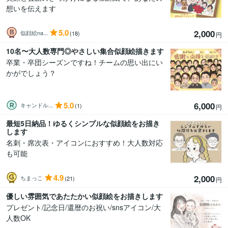
想いを伝えます
5.0
2,000
似顔絵na...
(18)
円
10名〜大人数専門◎やさしい集合似顔絵描きます
卒業・卒団シーズンですね！チームの思い出にい
かがでしょう？
5.0
6,000
キャンドル...
(1)
円
最短5日納品！ゆるくシンプルな似顔絵をお描き
します
名刺・席次表・アイコンにおすすめ！大人数対応
も可能
4.9
2,000
ちまっこ
(21)
円
優しい雰囲気であたたかい似顔絵をお描きします
プレゼント/記念日/還暦のお祝い/snsアイコン/大
人数OK