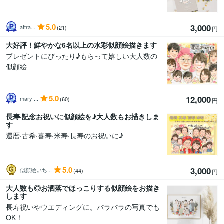
5.0
3,000
attra...
(21)
円
大好評！鮮やかな6名以上の水彩似顔絵描きます
プレゼントにぴったり♪もらって嬉しい大人数の
似顔絵
5.0
12,000
mary ...
(60)
円
長寿·記念お祝いに似顔絵を♪大人数もお描きしま
す
還暦·古希·喜寿·米寿·長寿のお祝いに♪
5.0
3,000
似顔絵いち...
(44)
円
大人数も◎お洒落でほっこりする似顔絵をお描き
します
長寿祝いやウエディングに。バラバラの写真でも
OK！