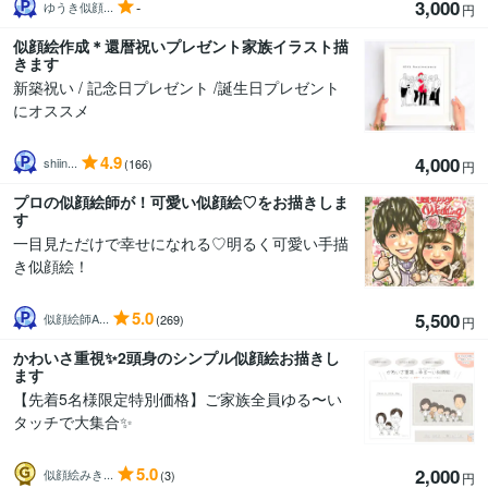
3,000
-
ゆうき似顔...
円
似顔絵作成＊還暦祝いプレゼント家族イラスト描
きます
新築祝い / 記念日プレゼント /誕生日プレゼント
にオススメ
4.9
4,000
shiin...
(166)
円
プロの似顔絵師が！可愛い似顔絵♡をお描きしま
す
一目見ただけで幸せになれる♡明るく可愛い手描
き似顔絵！
5.0
5,500
似顔絵師A...
(269)
円
かわいさ重視✨2頭身のシンプル似顔絵お描きし
ます
【先着5名様限定特別価格】ご家族全員ゆる〜い
タッチで大集合✨
5.0
2,000
似顔絵みき...
(3)
円