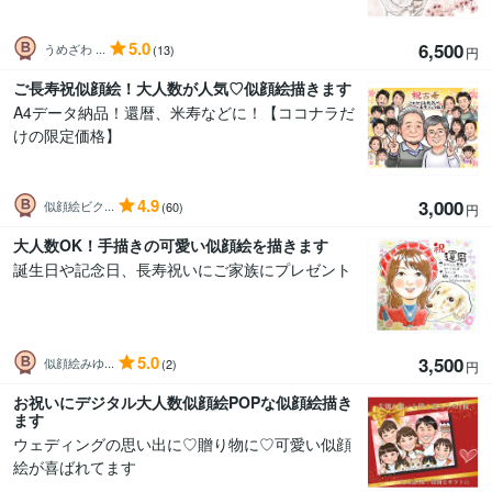
5.0
6,500
うめざわ ...
(13)
円
ご長寿祝似顔絵！大人数が人気♡似顔絵描きます
A4データ納品！還暦、米寿などに！【ココナラだ
けの限定価格】
4.9
3,000
似顔絵ビク...
(60)
円
大人数OK！手描きの可愛い似顔絵を描きます
誕生日や記念日、長寿祝いにご家族にプレゼント
5.0
3,500
似顔絵みゆ...
(2)
円
お祝いにデジタル大人数似顔絵POPな似顔絵描き
ます
ウェディングの思い出に♡贈り物に♡可愛い似顔
絵が喜ばれてます