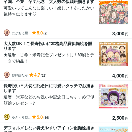
卒園、卒業 卒団記念 大人数の似顔絵描きます
可愛いってこんなに楽しい！嬉しい！あったかい
気持ち伝えます♡
5.0
3,000
にがおえ屋...
(2)
円
大人数OK！ご長寿祝いに本格高品質似顔絵を贈
ります
★還暦・古希・米寿記念プレゼントに！印刷とデ
ータで納品！
4.7
4,000
似顔絵たか
(22)
円
長寿祝い＊大切な記念日に可愛いタッチでお描き
します
還暦・米寿などのお祝いや記念日におすすめ♡似
顔絵プレゼント♪
5.0
2,500
ゆきくろ似...
(16)
円
デフォルメしない覚えやすいアイコン似顔絵描き