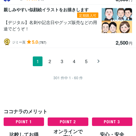
親しみやすい似顔絵イラストをお描きします
定期購入可
【デジタル】名刺や記念日やグッズ販売などの用
途でどうぞ！
5.0
2,500
ジミー頁
(787)
円
1
2
3
4
5
301
件中
1 - 60
件
ココナラのメリット
オンラインで
比較してお得
安心・安全