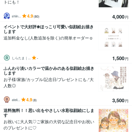
トにも！
4.9
4,000
shiin...
(80)
円
イベントで大好評❀ほっこり可愛い似顔絵お描き
します
追加料金なし(人数追加を除く)の簡単オーダー☺︎
1,500
-
しらたま｜...
円
ふんわり淡いカラーで温かみのある似顔絵お描き
します
お子様/家族/カップル/記念日/プレゼントにも.ᐟ‪大
人数◎
4.9
3,500
ateli...
(8)
円
送料無料！！思い出をやさしい水彩似顔絵にしま
す
お祝いに大人気♡ご家族の大切な記念日やお祝い
のプレゼントに♡