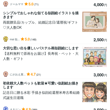
5.0
4,000
ドールママ
(71)
円
シンプルでおしゃれな似てる似顔絵イラストを描
きます
両親贈呈品/カップル、結婚記念日/還暦祝/ギフト
♡大人数OK
5.0
2,500
mai 似...
(148)
円
大切な思い出を優しいパステル画似顔絵にします
【送料無料で原画をお届け】長寿祝・ペット・大
人数・ギフト
4.7
3,000
にがおえ屋...
(21)
円
初依頼大人数ペットも歓迎★可愛い似顔絵お描き
します
記念日に贈る水彩 手描き似顔絵還暦米寿古希結婚
式誕生日退職
4.9
3,500
まるリン
(289)