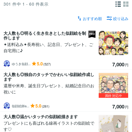
301
件中
1 - 60
件表示
おすすめ順
絞り込み
大人数も◎明るく生き生きとした似顔絵を制
作します
✦送料込み✦長寿祝い、記念日、プレゼント、ご
自宅用に♪
5.0
7,000
ゆうき似顔...
(527)
円
大人数も◎独自のタッチでかわいい似顔絵作成し
ます
還暦や米寿、誕生日プレゼント、結婚記念日のお
祝いに
満枠
対応中
5.0
7,000
似顔絵師a...
(261)
円
大人数◎温かいタッチの似顔絵描きます
プレゼントにも喜ばれる線画イラストの似顔絵で
す♡