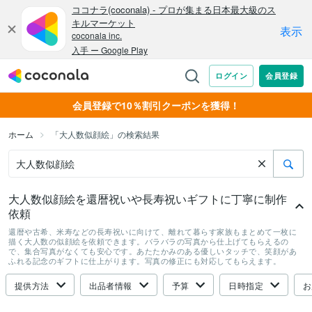
会員登録で10％割引クーポンを獲得！
ホーム
「大人数似顔絵」の検索結果
大人数似顔絵を還暦祝いや長寿祝いギフトに丁寧に制作
依頼
還暦や古希、米寿などの長寿祝いに向けて、離れて暮らす家族もまとめて一枚に
描く大人数の似顔絵を依頼できます。バラバラの写真から仕上げてもらえるの
で、集合写真がなくても安心です。あたたかみのある優しいタッチで、笑顔があ
ふれる記念のギフトに仕上がります。写真の修正にも対応してもらえます。
提供方法
出品者情報
予算
日時指定
お