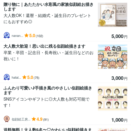
贈り物に｜あたたかい水彩風の家族似顔絵お描き
します
大人数OK！還暦・結婚式・誕生日のプレゼント
にもおすすめ◎
5.0
5,000
nanan...
(102)
円
大人数大歓迎！思い出に残る似顔絵描きます
卒業・卒団・記念日・長寿祝い・誕生日などのお
祝いに！
5.0
3,000
hatal...
(75)
円
ふんわり可愛い♪手描き風のやさしい似顔絵描き
ます
SNSアイコンやギフトに◎大人数も対応可能で
す！
4.9
1,000
似顔絵工房...
(91)
円
送料無料！大人数6名〜♡かわいい似顔絵描きま