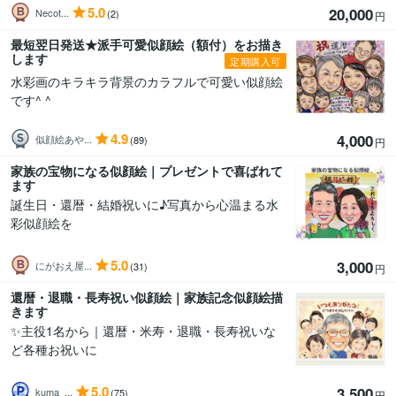
5.0
20,000
Necot...
(2)
円
最短翌日発送★派手可愛似顔絵（額付）をお描き
します
定期購入可
水彩画のキラキラ背景のカラフルで可愛い似顔絵
です^ ^
4.9
4,000
似顔絵あや...
(89)
円
家族の宝物になる似顔絵｜プレゼントで喜ばれて
ます
誕生日・還暦・結婚祝いに♪写真から心温まる水
彩似顔絵を
5.0
3,000
にがおえ屋...
(31)
円
還暦・退職・長寿祝い似顔絵｜家族記念似顔絵描
きます
✨️主役1名から｜還暦・米寿・退職・長寿祝いな
ど各種お祝いに
5.0
3,500
kuma_...
(75)
円