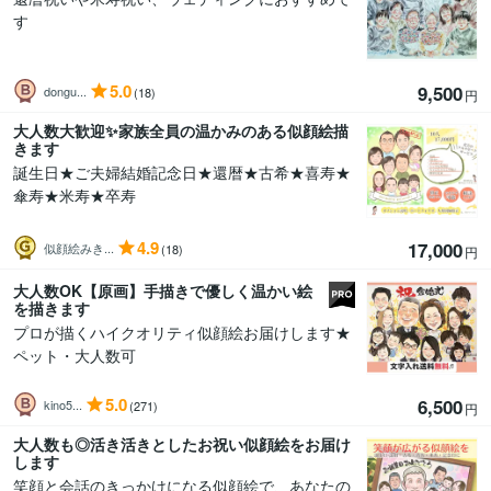
す
5.0
9,500
dongu...
(18)
円
大人数大歓迎✨家族全員の温かみのある似顔絵描
きます
誕生日★ご夫婦結婚記念日★還暦★古希★喜寿★
傘寿★米寿★卒寿
4.9
17,000
似顔絵みき...
(18)
円
大人数OK【原画】手描きで優しく温かい絵
を描きます
プロが描くハイクオリティ似顔絵お届けします★
ペット・大人数可
5.0
6,500
kino5...
(271)
円
大人数も◎活き活きとしたお祝い似顔絵をお届け
します
笑顔と会話のきっかけになる似顔絵で、あなたの