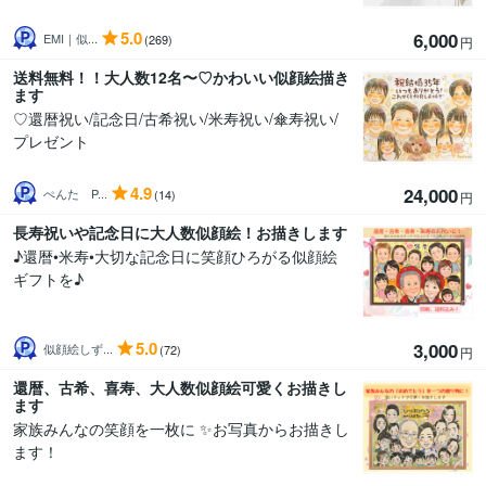
5.0
6,000
EMI｜似...
(269)
円
送料無料！！大人数12名〜♡かわいい似顔絵描き
ます
♡還暦祝い/記念日/古希祝い/米寿祝い/傘寿祝い/
プレゼント
4.9
24,000
ぺんた P...
(14)
円
長寿祝いや記念日に大人数似顔絵！お描きします
♪還暦•米寿•大切な記念日に笑顔ひろがる似顔絵
ギフトを♪
5.0
3,000
似顔絵しず...
(72)
円
還暦、古希、喜寿、大人数似顔絵可愛くお描きし
ます
家族みんなの笑顔を一枚に ✨お写真からお描きし
ます！