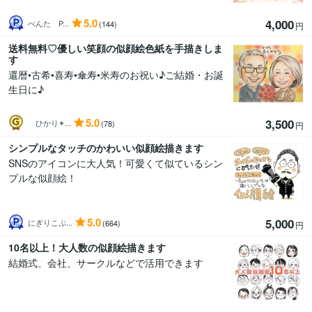
5.0
4,000
ぺんた P...
(144)
円
送料無料♡優しい笑顔の似顔絵色紙を手描きしま
す
還暦•古希•喜寿•傘寿•米寿のお祝い♪ご結婚・お誕
生日に♪
5.0
3,500
ひかり✴...
(78)
円
シンプルなタッチのかわいい似顔絵描きます
SNSのアイコンに大人気！可愛くて似ているシン
プルな似顔絵！
5.0
5,000
にぎりこぷ...
(664)
円
10名以上！大人数の似顔絵描きます
結婚式、会社、サークルなどで活用できます