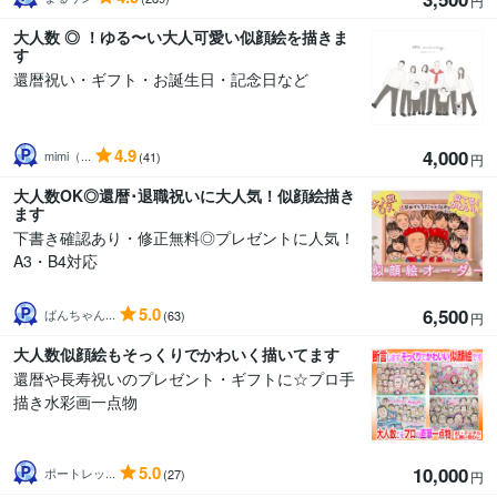
円
大人数 ◎ ！ゆる〜い大人可愛い似顔絵を描きま
す
還暦祝い・ギフト・お誕生日・記念日など
4.9
4,000
mimi（...
(41)
円
大人数OK◎還暦･退職祝いに大人気！似顔絵描き
ます
下書き確認あり・修正無料◎プレゼントに人気！
A3・B4対応
5.0
6,500
ばんちゃん...
(63)
円
大人数似顔絵もそっくりでかわいく描いてます
還暦や長寿祝いのプレゼント・ギフトに☆プロ手
描き水彩画一点物
5.0
10,000
ポートレッ...
(27)
円