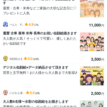
す
還暦・古希・米寿などご家族の大切な記念日に♡
プレゼントに人気
4.9
11,000
ぺんた P...
(74)
円
還暦 古希 喜寿 米寿 長寿のお祝い似顔絵描きます
大人数が人気！そっくりで可愛い、優しくあたた
かい似顔絵です
5.0
3,500
似顔絵はる
(245)
円
デジタル似顔絵⭐︎データ納品させて頂きます
背景と文字無料！お1人様から大人数まで大歓迎♪
5.0
2,500
にがおえ屋...
(29)
円
大人数6名様〜水彩の似顔絵をお描きします
還暦祝いや米寿祝い、ウェディングにおすすめで