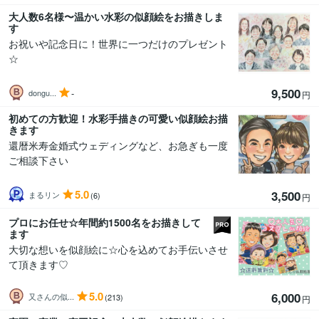
大人数6名様〜温かい水彩の似顔絵をお描きしま
す
お祝いや記念日に！世界に一つだけのプレゼント
☆
9,500
-
dongu...
円
初めての方歓迎！水彩手描きの可愛い似顔絵お描
きます
還暦米寿金婚式ウェディングなど、お急ぎも一度
ご相談下さい
5.0
3,500
まるリン
(6)
円
プロにお任せ☆年間約1500名をお描きして
ます
大切な想いを似顔絵に☆心を込めてお手伝いさせ
て頂きます♡
5.0
6,000
又さんの似...
(213)
円