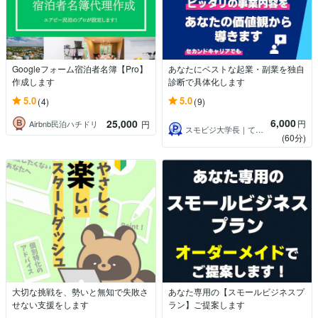
Googleフォーム宿泊者名簿【Pro】
あなたにベストな起業・副業を独自
作成します
診断で具体化します
5.0
5.0
(4)
(9)
6,000
25,000
円
Airbnb民泊ハチドリ
円
スモビジ大学長｜てらもと さとし
(60分)
大切な挑戦を、勢いと無知で失敗さ
あなた専用の【スモールビジネスプ
せない支援をします
ラン】ご提案します