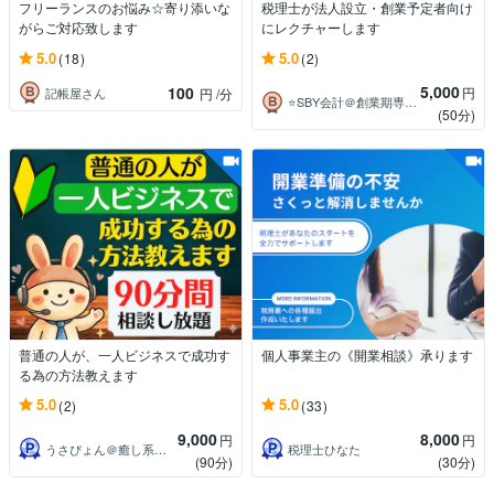
フリーランスのお悩み☆寄り添いな
税理士が法人設立・創業予定者向け
がらご対応致します
にレクチャーします
5.0
5.0
(18)
(2)
5,000
100
円
記帳屋さん
円
/分
⭐SBY会計＠創業期専門の税理士
(50分)
普通の人が、一人ビジネスで成功す
個人事業主の《開業相談》承ります
る為の方法教えます
5.0
5.0
(2)
(33)
9,000
8,000
円
円
うさぴょん＠癒し系アラフィフ心寄り添い人
税理士ひなた
(90分)
(30分)