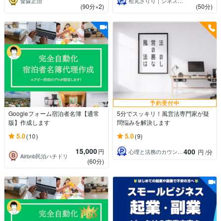
金森正治
松丸さりり｜シネステティカ
(90分×2)
(50分)
予約受付中
Googleフォーム宿泊者名簿【通常
5分でスッキリ！風営法専門家が疑
版】作成します
問悩みを解決します
5.0
5.0
(10)
(9)
15,000
400
円
心理と法務のカウンセラー
円
/分
Airbnb民泊ハチドリ
(60分)