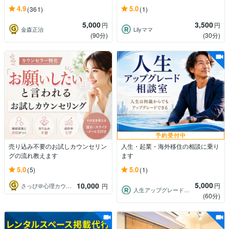
4.9
5.0
(361)
(1)
5,000
3,500
円
円
金森正治
Lilyママ
(90分)
(30分)
予約受付中
売り込み不要のお試しカウンセリン
人生・起業・海外移住の相談に乗り
グの流れ教えます
ます
5.0
5.0
(5)
(1)
5,000
10,000
円
さっぴ＠心理カウンセラー起業サポート
円
人生アップグレード相談室
(60分)