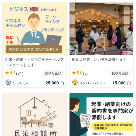
起業・副業・ビジネスをトータルプ
飲食店開業したい方相談乗ります
ロデュースします
4.9
5.0
(51)
(5)
見積り必須
見積り必須
25,000
15,000
たっちくん
スタロンパティス
円
円