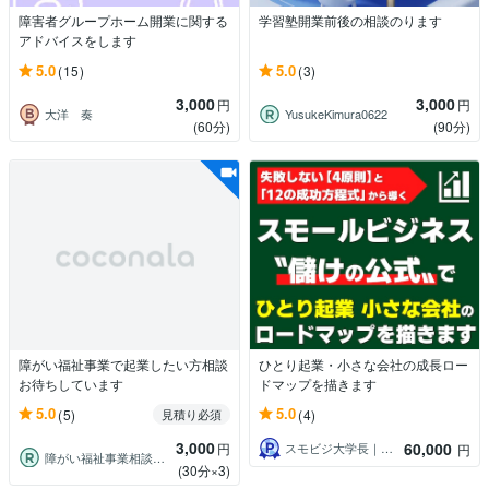
障害者グループホーム開業に関する
学習塾開業前後の相談のります
アドバイスをします
5.0
5.0
(15)
(3)
3,000
3,000
円
円
大洋 奏
YusukeKimura0622
(60分)
(90分)
障がい福祉事業で起業したい方相談
ひとり起業・小さな会社の成長ロー
お待ちしています
ドマップを描きます
5.0
5.0
(5)
(4)
見積り必須
3,000
60,000
円
スモビジ大学長｜てらもと さとし
円
障がい福祉事業相談はおまかせください。
(30分×3)