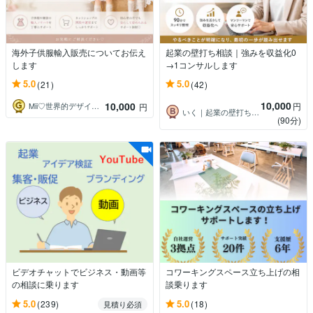
海外子供服輸入販売についてお伝え
起業の壁打ち相談｜強みを収益化0
します
→1コンサルします
5.0
5.0
(21)
(42)
10,000
10,000
円
Mii♡世界的デザイナー兼起業コンサル
円
いく｜起業の壁打ち専門家
(90分)
ビデオチャットでビジネス・動画等
コワーキングスペース立ち上げの相
の相談に乗ります
談乗ります
5.0
5.0
(239)
(18)
見積り必須