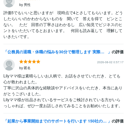
by 男性
評価5でもいいと思いますが　現時点で4とさしてもらいます。どう
したらいいのかわからないものを　聞いて　答えを得て　ピンとこ
ない。　ただ　回答の丁寧さはわかるし　広い知見でビジネスのヒ
ントをいただいてるとおまいます。　何回も読み返して　理解して
いきたいです。
公務員の退職・休職の悩みを30分で整理します 実際に悩み、行動した経験をもとに現実的にお伝えします
の評価
2026-08-02 0:57:17
by 匿名
Lilyママ様は素晴らしいお人柄で、お話をさせていただき、とても
心が救われました。

丁寧に沢山の具体的な経験談やアドバイスをいただき、本当にあり
がとうございました。

Lilyママ様が出品されているサービスをご検討されている方がいら
っしゃれば、ぜひ一度お話しされてみることをお勧めいたします。
起業から事業開始までのサポートを行います 150社の起業サポートをしてきた経験から金銭や従業員管理まで
の評価