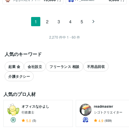
1
2
3
4
5
2,270
件中
1 - 60
件
人気のキーワード
起業 金
会社設立
フリーランス 相談
不用品回収
介護タクシー
人気のプロ人材
オフィスなかよし
readmaster
行政書士
シゴトクリエイター
すべて見る
5.0
(5)
4.9
(939)