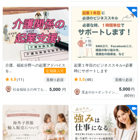
介護、福祉分野への起業アドバイス
起業１年目のビジネススキル⭐必要
を...
時にサポートします
定期購入可
4.9
5.0
(11)
(46)
見積り必須
見積り必須
5,000
5,000
円
社会福祉士の何でも相談窓口
円
里あやか⭐オンライン講座の総合支援
(60分)