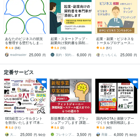
あなたのビジネスの状況
起業・スタートアップ・
起業・副業・ビジネスを
を整理する壁打ちします
副業向け契約書を添削し
トータルプロデュースし
ディスカッション相手と
ます 契約書専門の法務事
ます 経験豊富コンサルが
4.9
(58)
5.0
(15)
4.9
(51)
して相談に乗ります
務所が起業時に必要な契
強みを活かしたビジネス
25,000
6,000
25,000
約書を安心サポート！
設計から集客まで伴走
readmaster
規約・契約書の専門家 みやはら法務事務所
たっちくん
円
円
円
定番サービス
SES経営コンサルタント
新規事業の真髄、ブラッ
国内外OTAと体験ツアー
を担当いたします IT未経
シュアップします 課題→
づくりを個別相談します
験・コネ無しからでも大
解決→市場参入→スケー
地域の経験を体験に変え
5.0
(11)
5.0
(2)
5.0
(40)
丈夫！年商3億円のノウハ
ル拡大・成長を順を追い
る最初の一歩を60分で整
25,000
3,500
4,000
ウ
当てはめる
理します
大食いりんご
フレキシブルカンパニー
斉藤 常治
円
/90分
円
円
/60分