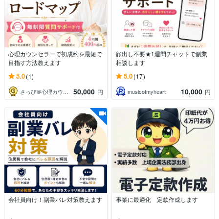
心理カウンセラーで初成約を最短で
顔出し不要★1週間チャットで副業
目指す方法教えます
相談します
5.0
5.0
(1)
(17)
50,000
10,000
さっぴ＠心理カウンセラー起業サポート
musicofmyheart
円
円
会社員向け！副業バレ対策教えます
事業に最適化 定款作成します