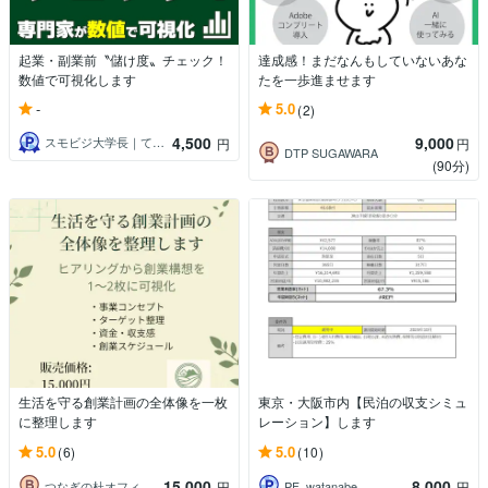
起業・副業前〝儲け度〟チェック！
達成感！まだなんもしていないあな
数値で可視化します
たを一歩進ませます
-
5.0
(2)
4,500
9,000
スモビジ大学長｜てらもと さとし
円
円
DTP SUGAWARA
(90分)
生活を守る創業計画の全体像を一枚
東京・大阪市内【民泊の収支シミュ
に整理します
レーション】します
5.0
5.0
(6)
(10)
15,000
8,000
つなぎの杜オフィス白川啓介行政書士事務所
PF_watanabe
円
円