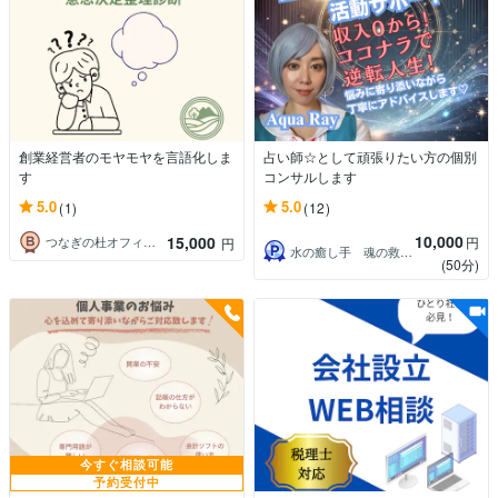
創業経営者のモヤモヤを言語化しま
占い師☆として頑張りたい方の個別
す
コンサルします
5.0
5.0
(1)
(12)
10,000
15,000
円
つなぎの杜オフィス白川啓介行政書士事務所
円
水の癒し手 魂の救済 Aqua Ray
(50分)
今すぐ相談可能
予約受付中