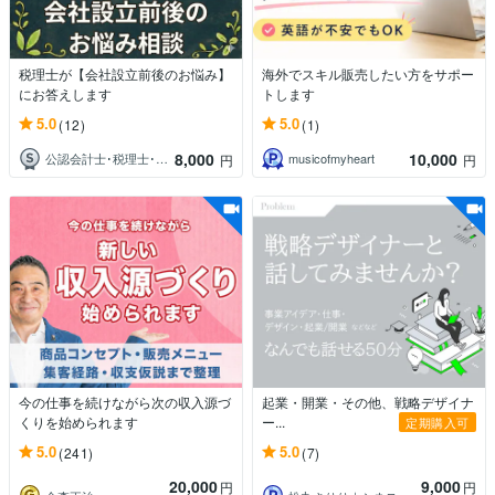
税理士が【会社設立前後のお悩み】
海外でスキル販売したい方をサポー
にお答えします
トします
5.0
5.0
(12)
(1)
8,000
10,000
公認会計士･税理士･行政書士 のどか屋
musicofmyheart
円
円
今の仕事を続けながら次の収入源づ
起業・開業・その他、戦略デザイナ
くりを始められます
ー...
定期購入可
5.0
5.0
(241)
(7)
20,000
9,000
円
円