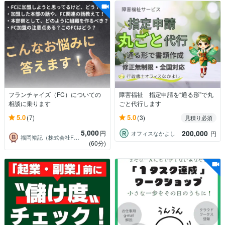
フランチャイズ（FC）についての
障害福祉 指定申請を“通る形”で丸
相談に乗ります
ごと代行します
5.0
5.0
(7)
(3)
見積り必須
5,000
200,000
円
オフィスなかよし
円
福岡裕記（株式会社FUNNY LIFE）
(60分)