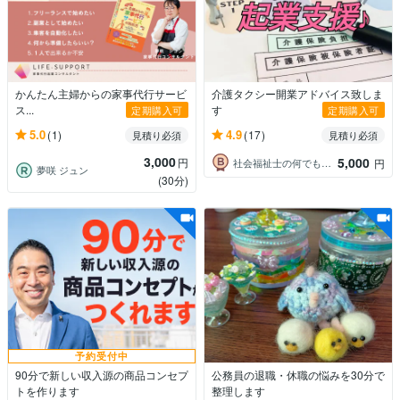
かんたん主婦からの家事代行サービ
介護タクシー開業アドバイス致しま
ス...
す
定期購入可
定期購入可
5.0
4.9
(1)
(17)
見積り必須
見積り必須
3,000
5,000
円
社会福祉士の何でも相談窓口
円
夢咲 ジュン
(30分)
予約受付中
90分で新しい収入源の商品コンセプ
公務員の退職・休職の悩みを30分で
トを作ります
整理します