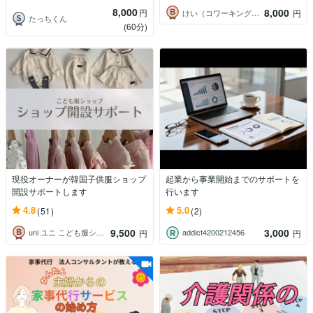
8,000
8,000
円
けい（コワーキングデザイナー）
円
たっちくん
(60分)
現役オーナーが韓国子供服ショップ
起業から事業開始までのサポートを
開設サポートします
行います
4.8
5.0
(51)
(2)
9,500
3,000
uni ユニ こども服ショップオーナー
addict4200212456
円
円