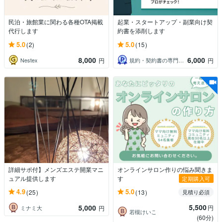
民泊・旅館業に関わる各種OTA掲載
起業・スタートアップ・副業向け契
代行します
約書を添削します
5.0
5.0
(2)
(15)
8,000
6,000
Nestex
規約・契約書の専門家 みやはら法務事務所
円
円
詳細サポ付】メンズエステ開業マニ
オンラインサロン作りの悩み聞きま
ュアル提供します
す
定期購入可
4.9
5.0
(25)
(13)
見積り必須
5,500
5,000
円
ミナミ大
円
若槻けいこ
(60分)