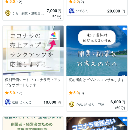
5.0
5.0
(12)
(2)
7,000
20,000
円
ひでさん
円
くら｜副業・退職専門ＦＰ
(60分)
個別評価シートでココナラ売上アッ
初心者向けビジネスコンサルします
プをサポートします
5.0
5.0
(17)
(8)
6,000
10,000
円
近藤 じゅんこ
円
心のおかえり 花恩
(60分)