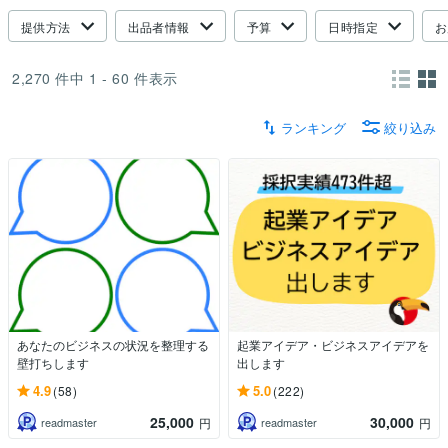
提供方法
出品者情報
予算
日時指定
お
2,270
件中
1 - 60
件表示
ランキング
絞り込み
あなたのビジネスの状況を整理する
起業アイデア・ビジネスアイデアを
壁打ちします
出します
4.9
5.0
(58)
(222)
25,000
30,000
readmaster
readmaster
円
円