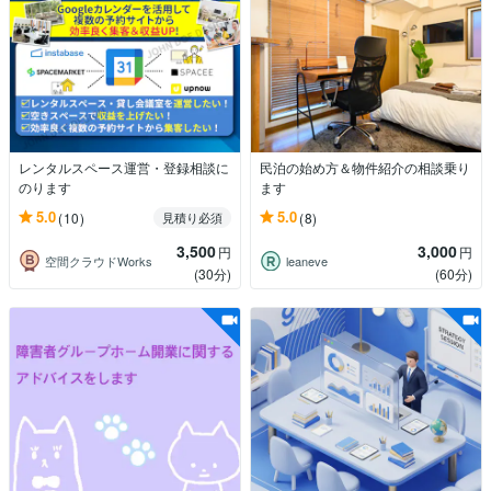
レンタルスペース運営・登録相談に
民泊の始め方＆物件紹介の相談乗り
のります
ます
5.0
5.0
(10)
(8)
見積り必須
3,500
3,000
円
円
空間クラウドWorks
leaneve
(30分)
(60分)