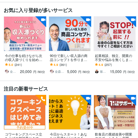
お気に入り登録が多いサービス
今の仕事を続けながら次
90分で新しい収入源の商
起業相談、独立、開業の
の収入源づくりを始めら
品コンセプトを作ります
不安や悩みを無くします 1
れます 独自ポジションづ
弱み×強みで競合と比較さ
8の質問で悩みに回答。希
5.0
(241)
4.9
(361)
4.9
(257)
くりからメニュー・集客
れない独自ポジションを
望者には15分ビデオチャ
20,000
5,000
15,000
経路・収支仮説まで整理
整理します
ットOK！
金森正治
金森正治
篠田圭三
円
/90分
円
/90分
円
/30分
注目の新着サービス
予約受付中
コワーキングスペース立
今日からスタート！あな
飲食店の業績改善や開業