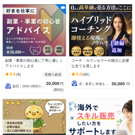
副業・事業の初心者に丁寧に優しく
コーチ・カウンセラーの独立に必要
アドバイスします
な全てを渡します
5.0
5.0
(9)
(60)
見積り必須
20,000
30,000
円
凛｜集客と単価を整える事業設計コーチ
円
森田｜SNS×WEB小規模事業パートナー
(60分)