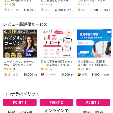
ち上げの相談乗ります 立
たに最適なビジネスを教
のサポートを１ヵ月間や
ち上げ事業譲渡経験ある
えます 具体的なビジネス
ります 独立開業時のプラ
5.0
(2)
5.0
(1)
5.0
(1)
コワーキングデザイナー
プラン、進め方をお伝え
ンニングから開店後の経
160
4,000
70,000
が相談乗ります
します
営相談まで中期的に支援
けい（コワーキングデザイナー）
けい（コワーキングデザイナー）
太田とよしき
円
/分
円
/30分
円
/90分
レビュー高評価サービス
コーチ・カウンセラーの
顔出し不要★1週間チャッ
個人事業主の《開業相
独立に必要な全てを渡し
トで副業相談します 副業
談》承ります 開業直後の
ます 起業の商品設計・価
迷子のあなたへ。あなた
方、今から開業される方
5.0
(60)
5.0
(17)
5.0
(33)
格設計・集客導線を体系
にできる副業を一緒に発
はぜひ！スタートから順
30,000
10,000
8,000
化｜資料テンプレ
見！
調に！
凛｜集客と単価を整える事業設計コーチ
musicofmyheart
税理士ひなた
円
円
円
/30分
ココナラのメリット
オンラインで
比較してお得
安心・安全