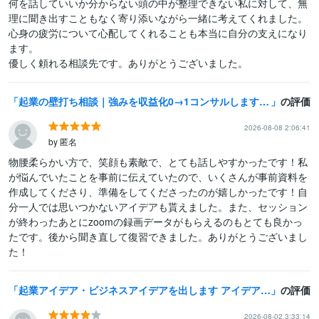
何を話していいか分からない頭の中が整理できない私に対して、無
理に聞き出すこともなく寄り添いながら一緒に考えてくれました。

心身の疲労について心配してくれることも本当に自分の支えになり
ます。

優しく頼れる相談先です。ありがとうございました。
起業の壁打ち相談｜強みを収益化0→1コンサルします 起業相談・商品設計・方向性整理までサポート【★5.0・実績】
の評価
2026-08-08 2:06:41
by 匿名
物腰柔らかい方で、笑顔も素敵で、とても話しやすかったです！私
が悩んでいたことを事前に伝えていたので、いくさんが事前資料を
作成してくださり、準備をしてくださったのが嬉しかったです！自
分一人では思いつかないアイデアも貰えました。また、セッション
が終わったあとにzoomの録画データがもらえるのもとても良かっ
たです。後から聞き直して復習できました。ありがとうございまし
た！
起業アイデア・ビジネスアイデアを出します アイデアに困った方向け。ビジネスアイデア出しまくり！
の評価
2026-08-02 3:33:14