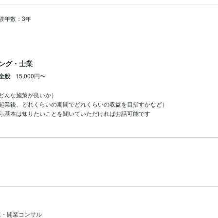
験年数：3年
トナー

ング・士業
全般
15,000円〜
どんな施策が良いか）

起業後、どれくらいの期間でどれくらいの収益を目指すかなど）

してみませんか？

ら基本は知りたいことを聞いていただければお話可能です
「今日から動ける一歩」を一緒に考えます。
立・開業コンサル