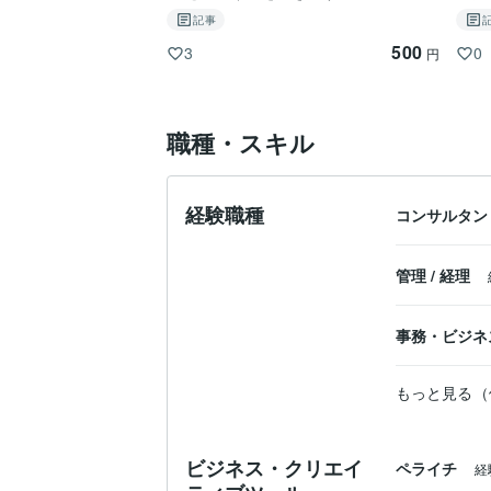
実際にご相談いただく方も、このようなお
記事
500
3
0
円
⸻

【起業相談・0→1起業コンサル】

職種・スキル
まずはあなたの経験や想いを整理するとこ
・強みの言語化

経験職種
コンサルタン
・商品設計

・価格設定

管理
/
経理
・サービス内容

事務・ビジネ
・伝え方

・集客の方向性

もっと見る（
など、一つひとつ整理しながら、「今やる
ビジネス・クリエイ
ペライチ
経
90分後には、
