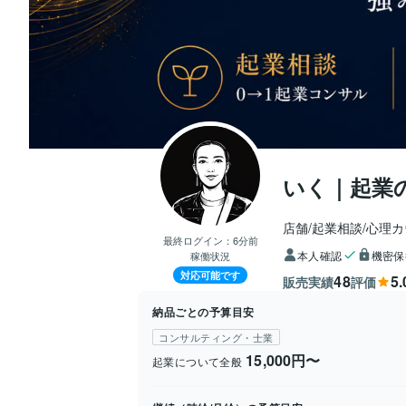
いく｜起業
店舗/起業相談/心理
最終ログイン：
6分前
本人確認
機密保
稼働状況
対応可能です
48
5.
販売実績
評価
納品ごとの予算目安
コンサルティング・士業
15,000円〜
起業について全般