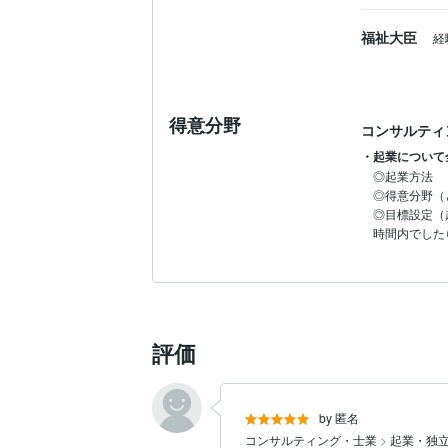
だから私は、

福祉大臣
経
「教える人」ではなく、

一緒に整理し、前へ進むための壁打ちパー
得意分野
コンサルティ
でありたいと思っています。

・起業について
◎起業方法

⸻

◎得意分野（
◎目標設定（
一人で悩み続けるより、一度頭の中を整理
時間内でした
あなたに合った方向性を一緒に見つけ、
評価
by 匿名
コンサルティング・士業
>
起業・独