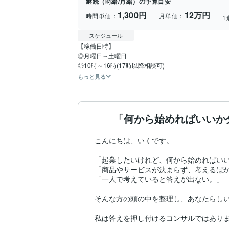
継続（時給/月給）の予算目安
1,300円
12万円
時間単価：
月単価：
1
スケジュール
【稼働日時】

◎月曜日～土曜日

◎10時～16時(17時以降相談可)
もっと見る
「何から始めればいいか
こんにちは、いくです。

「起業したいけれど、何から始めればいい
「商品やサービスが決まらず、考えるばか
「一人で考えていると答えが出ない。」

そんな方の頭の中を整理し、あなたらしい
私は答えを押し付けるコンサルではありま