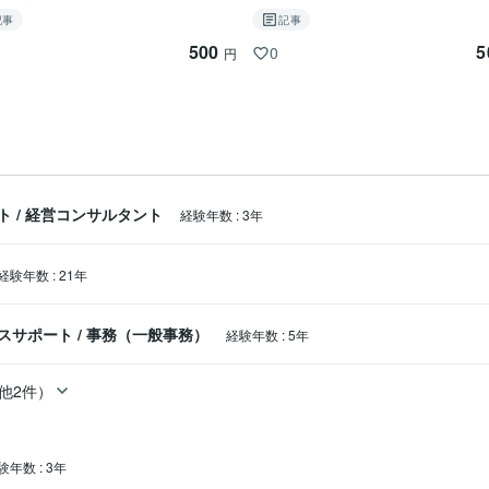
悩みを抱えている方が多くいらっしゃいます。

記事
記事
500
5
0
円
ろから始めます。

ト
/
経営コンサルタント
経験年数
:
3年
経験年数
:
21年
スサポート
/
事務（一般事務）
経験年数
:
5年
他2件）
べきこと」を明確にしていきます。

験年数
:
3年