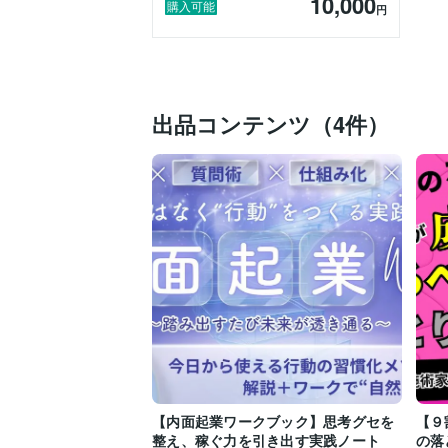
10,000
・タロット鑑定5,000名以上

購入可能
円
・経理・販売職10年以上

・理学療法士のもとで身体について3年間学
机上の空論ではなく、現在も現場で経営し
出品コンテンツ（4件）
⸻

【こんな方が相談に来られています】

・起業したいけれど何から始めればいいか
・起業塾に入ったけれど方向性が決まらな
・商品やサービスがまとまらない

・自分の強みが分からない

・価格設定に自信がない

・一人で考えると堂々巡りになってしまう
【内面起業ワークブック】思考グセを
【９
・壁打ち相手が欲しい

整え、稼ぐ力を引き出す実践ノート
の落