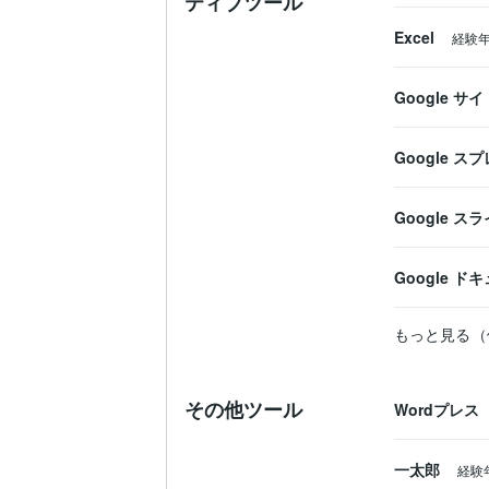
ティブツール
「これなら動けそう」

Excel
経験
と思える状態を目指しています。

Google サイ
⸻

【私がこの仕事をしている理由】

Google 
私はこれまで、

Google ス
サロン、接客、占い、カウンセリング、起
そこで強く感じたのは、

Google ド
多くの方は「能力がない」のではなく、

もっと見る（
頭の中が整理できていないだけ

ということです。

その他ツール
Wordプレス
誰かと話すことで、自分の考えが整理され
一太郎
経験
その瞬間を何度も見てきました。
