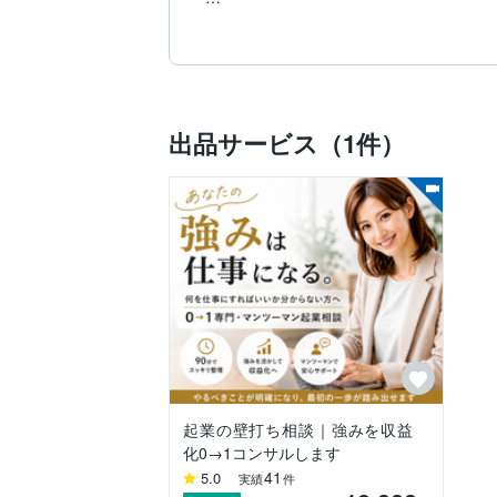
対話を通して、あなた自身も気づいていな
⸻

【私について】

出品サービス（1件）
現在も現役でサロンを経営しながら、

・0→1起業コンサル

・商品設計・サービス設計

・心理カウンセリング

・カウンセラー育成スクール

・サロンスクール

を運営しています。

【実績】

・女性向けサロン・メンズアイブロウサロ
・潜在意識カウンセリング事業

起業の壁打ち相談｜強みを収益
・カウンセラー育成スクール運営

化0→1コンサルします
・開業3ヶ月で月商156万円達成

41
5.0
実績
件
・現在もスタッフ1名・施術メニュー2種類で