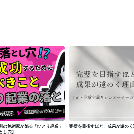
ぶ

ながら実践している内容だけをお伝えしています。

分からない

い



割の施術家が陥る「ひとり起業」
完璧を目指すほど、成果が遠のく
とし穴】