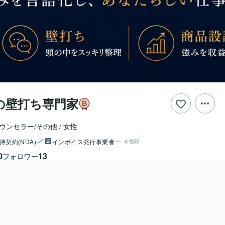
の壁打ち専門家
カウンセラー/その他
女性
持契約(NDA)
インボイス発行事業者
未登録
0
13
フォロワー