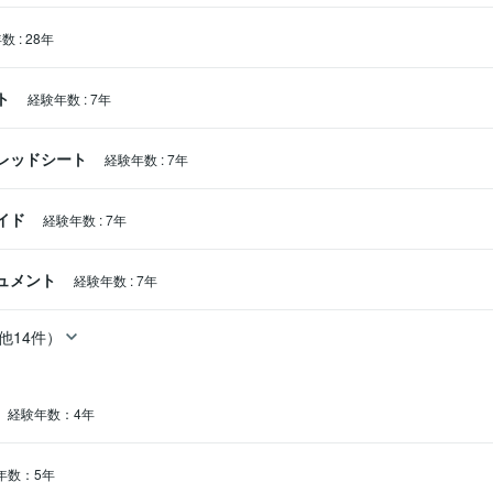
年数
:
28年
ト
経験年数
:
7年
スプレッドシート
経験年数
:
7年
ライド
経験年数
:
7年
業相談など、たくさんの方と向き合ってきました。

キュメント
経験年数
:
7年
他14件）
経験年数：4年
、本当にやりたいことが見えてくる。

年数：5年