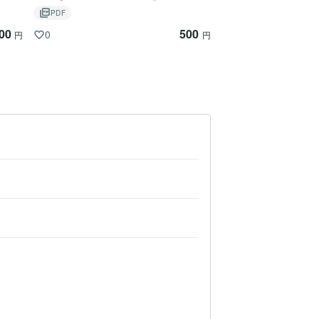
しまうあなたへ～
PDF
00
500
0
円
円