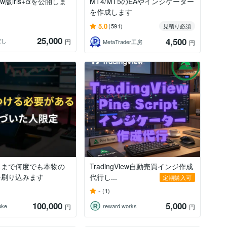
View版iris+αを公開しま
MT4/MT5のEAやインジケーター
を作成します
5.0
(591)
見積り必須
25,000
4,500
ぼし
円
MetaTrader工房
円
るまで何度でも本物の
TradingView自動売買インジ作成
を刷り込みます
代行し...
定期購入可
-
(1)
100,000
5,000
uke
reward works
円
円