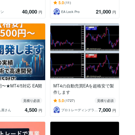
5.0
(11)
40,000
21,000
マン
EA Lock Pro
円
円
円〜★MT4/5対応 EA開
MT4の自動売買EAを超格安で製
作します
5.0
見積り必須
(1727)
見積り必須
4,500
7,000
L屋さん
プロトレーディングラマー
円
円