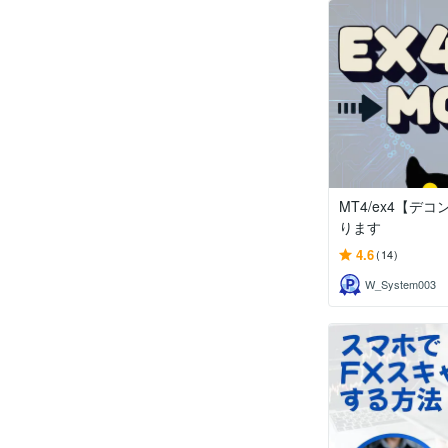
MT4/ex4【デ
ります
4.6
(14)
W_System003