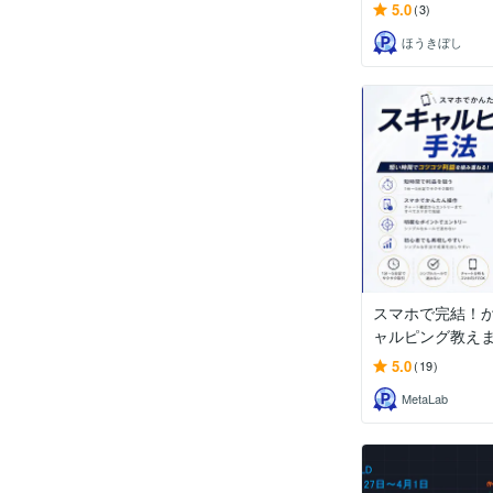
5.0
(3)
ほうきぼし
スマホで完結！か
ャルピング教え
5.0
(19)
MetaLab