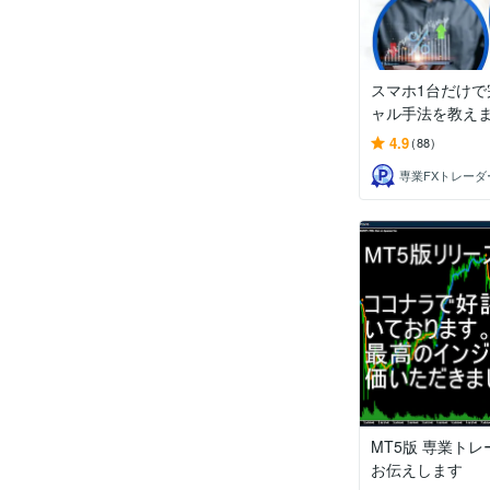
スマホ1台だけで
ャル手法を教え
4.9
(88)
専業FXトレーダ
MT5版 専業ト
お伝えします