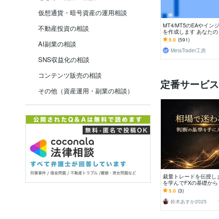
仮想通貨・暗号資産の運用相談
MT4/MT5のEAやイ
不動産投資の相談
を作成します あなた
をMetaTrader上で正
5.0
(591)
AI副業の相談
MetaTrader工房
SNS収益化の相談
コンテンツ販売の相談
定番サービス
その他（資産運用・副業の相談）
裁量トレードを伝授し
を学んでFXの基礎か
手法まで伝授
5.0
(3)
鈴木あすか2025