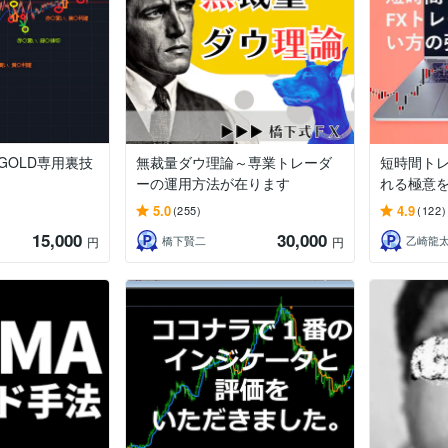
GOLD専用裏技
無裁量ダウ理論～専業トレーダ
短時間トレ
ーの運用方法が在ります
れる極意
5.0
4.9
(255)
(122)
15,000
30,000
橋下賢二
乙崎龍
円
円