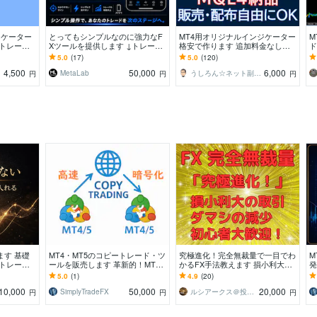
ンジケーター
とってもシンプルなのに強力なF
MT4用オリジナルインジケーター
M
のトレード
Xツールを提供します ↓トレード
格安で作ります 追加料金なし！2
ド
確に再現！
手法は説明欄で公開しちゃいまし
日以内納品！MQL4納品で販売・
ダ
5.0
(17)
5.0
(120)
た↓
配布OK
4,500
50,000
6,000
MetaLab
うしろん☆ネット副業＆トレードツール制作
円
円
円
ます 基礎
MT4・MT5のコピートレード・ツ
究極進化！完全無裁量で一目でわ
M
らトレード
ールを販売します 革新的！MT
かるFX手法教えます 損小利大で
発
4、MT5、ブローカー、銘柄名の
騙しが減った、白い枠越えたら注
戦
5.0
(1)
4.9
(20)
『壁』を破壊せよ
文FXの進化版です！
10,000
50,000
20,000
SimplyTradeFX
ルシアークス＠投資家兼SNSマーケッター
円
円
円