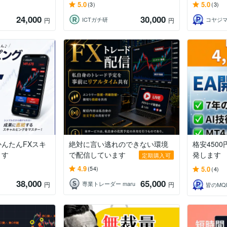
5.0
5.0
(3)
(3)
24,000
30,000
ICTガチ研
コヤジ
円
円
んたんFXスキ
絶対に言い逃れのできない環境
格安4500
ます
で配信しています
発します
定期購入可
4.9
5.0
(54)
(4)
38,000
65,000
専業トレーダー maru
円
円
皆のMQ