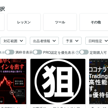
択
レッスン
ツール
その他
対応範囲
出品者情報
予算
日時指定
満枠非表示
PRO認定を優先表示
定期購入可
表示