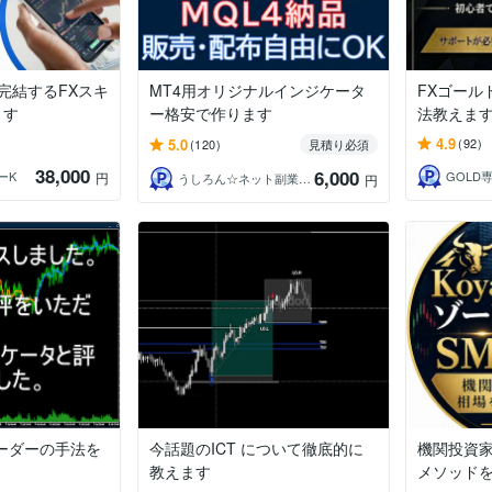
完結するFXスキ
MT4用オリジナルインジケータ
FXゴールド
ます
ー格安で作ります
法教えま
4.9
5.0
(92)
(120)
見積り必須
38,000
6,000
ーK
GOLD
円
うしろん☆ネット副業＆トレードツール制作
円
レーダーの手法を
今話題のICT について徹底的に
機関投資
教えます
メソッド