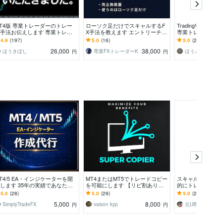
T4版 専業トレーダーのトレー
ローソク足だけでスキャルするF
TradingView版i
手法お伝えします 専業トレー
X手法を教えます エントリーチャ
専業トレーダーが
ーが長年使ってきた手法です。
ンスが多く、短い時間で完結する
をTradingViewで
4.9
(197)
5.0
(16)
5.0
(27)
FX手法
26,000
38,000
ほうきぼし
専業FXトレーダーK
ほうきぼし
円
円
T4/5 EA・インジケーターを開
MT4またはMT5でトレードコピー
スキャルで革命を
します 35年の実績であなたの
を可能にします 【リピ割あり】
的にトレードしま
略を具現化
複数口座から、MT4・MT5間も超
ルに利確、注文、
5.0
(28)
5.0
(29)
5.0
(210)
高速コピー。
うこと無し
5,000
8,000
SimplyTradeFX
vaison kyp
元UBSトレーダ
円
円