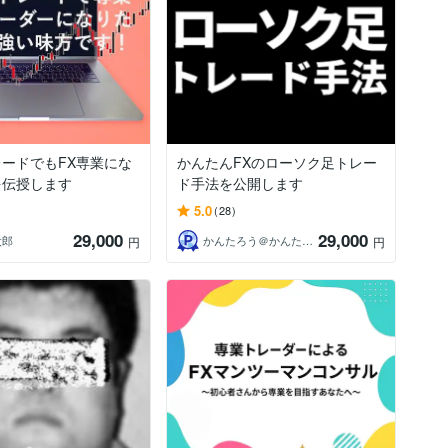
ードでもFX専業にな
かんたんFXのローソク足トレー
を伝授します
ド手法を公開します
5.0
(28)
29,000
29,000
太郎
かんたろう＠かんたんFX
円
円