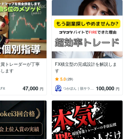
入賞トレーダーが丁寧
FX積立型の完成設計を解説しま
導します
す
5.0
(29)
47,000
100,000
FX
つかぽん｜脱サラ＠子育てパパ
円
円