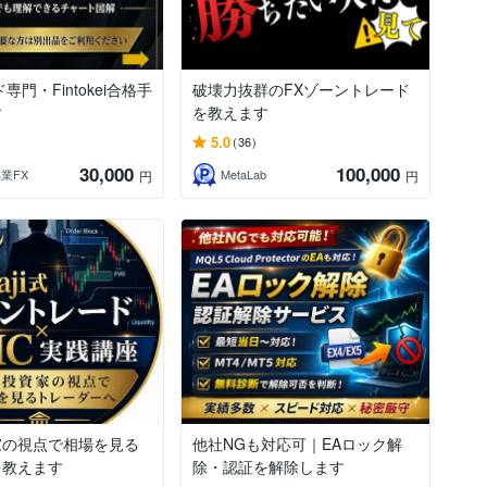
専門・Fintokei合格手
破壊力抜群のFXゾーントレード
す
を教えます
5.0
(36)
30,000
100,000
専業FX
MetaLab
円
円
家の視点で相場を見る
他社NGも対応可｜EAロック解
を教えます
除・認証を解除します