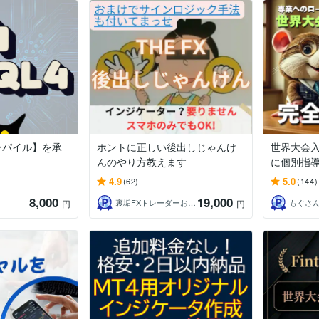
コンパイル】を承
ホントに正しい後出しじゃんけ
世界大会
んのやり方教えます
に個別指
4.9
5.0
(62)
(144)
8,000
19,000
裏垢FXトレーダーおすげ
もぐさん
円
円