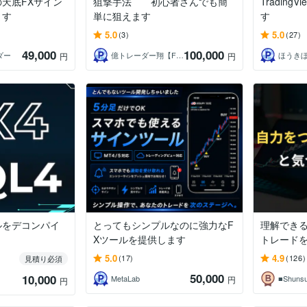
天底FXサイン
狙撃手法 初心者さんでも簡
Trading
ます
単に狙えます
す
5.0
5.0
(3)
(27)
49,000
100,000
ダー
億トレーダー翔【FXトレーダー】
ほうき
円
円
イルをデコンパイ
とってもシンプルなのに強力なF
理解でき
Xツールを提供します
トレード
5.0
4.9
(17)
(126)
見積り必須
50,000
10,000
MetaLab
■Shuns
円
円