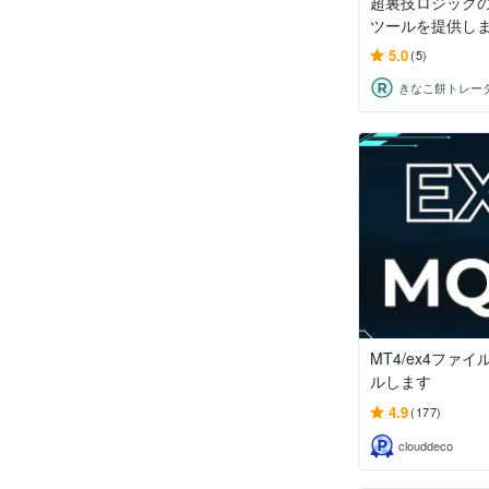
超裏技ロジックの
ツールを提供し
5.0
(5)
きなこ餅トレー
MT4/ex4ファ
ルします
4.9
(177)
clouddeco