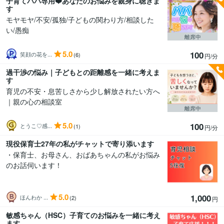
子育てパパ専用❤️あなたのお悩みを親身に聴きま
す
モヤモヤ/不安/孤独/子どもの関わり方/相談した
い/愚痴
離席中
5.0
100
笑顔の花を...
(6)
円/分
過干渉の悩み｜子どもとの距離感を一緒に考えま
す
育児の不安・息苦しさから少し解放されたい方へ
｜親の心の相談室
離席中
5.0
100
とうこ♡感...
(1)
円/分
現役保育士27年の私がチャットで寄り添います
・保育士、お母さん、おばあちゃんの私がお悩み
のお話伺います！
5.0
1,000
ほんわか ...
(2)
円
敏感ちゃん（HSC）子育てのお悩みを一緒に考え
ます