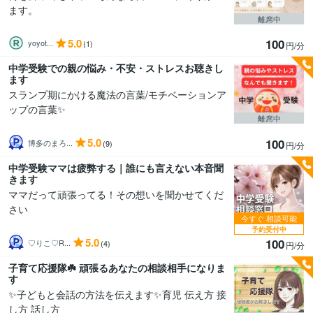
ます。
離席中
5.0
100
yoyot...
(1)
円/分
中学受験での親の悩み・不安・ストレスお聴きし
ます
スランプ期にかける魔法の言葉/モチベーションア
ップの言葉✨
離席中
5.0
100
博多のまろ...
(9)
円/分
中学受験ママは疲弊する｜誰にも言えない本音聞
きます
ママだって頑張ってる！その想いを聞かせてくだ
さい
今すぐ
相談可能
予約受付中
5.0
100
♡りこ♡R...
(4)
円/分
子育て応援隊☘️ 頑張るあなたの相談相手になりま
す
✨子どもと会話の方法を伝えます✨育児 伝え方 接
し方 話し方