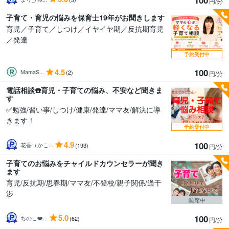
円/分
子育て・育児の悩みを保育士19年がお聞きします
育児／子育て／しつけ／イヤイヤ期／反抗期育児
／発達
予約受付中
4.5
100
MamaS...
(2)
円/分
電話相談☎️育児・子育ての悩み、不安など聞きま
す
✅勉強/習い事/しつけ/健康/発達/ママ友/解決に導
きます！
予約受付中
4.9
100
花香（かこ...
(193)
円/分
子育てのお悩みをチャイルドカウンセラーが聞き
ます
育児/反抗期/思春期/ママ友/不登校/親子関係/過干
渉
離席中
5.0
100
ちのこ❤️...
(62)
円/分