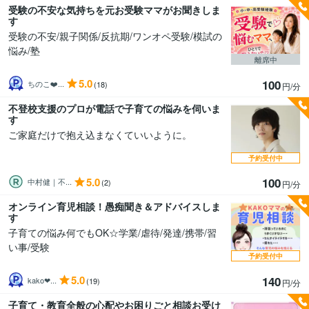
受験の不安な気持ちを元お受験ママがお聞きしま
す
受験の不安/親子関係/反抗期/ワンオペ受験/模試の
悩み/塾
離席中
5.0
100
ちのこ❤️...
(18)
円/分
不登校支援のプロが電話で子育ての悩みを伺いま
す
ご家庭だけで抱え込まなくていいように。
予約受付中
5.0
100
中村健｜不...
(2)
円/分
オンライン育児相談！愚痴聞き＆アドバイスしま
す
子育ての悩み何でもOK☆学業/虐待/発達/携帯/習
い事/受験
予約受付中
5.0
140
kako❤...
(19)
円/分
子育て・教育全般の心配やお困りごと相談お受け