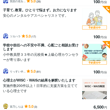
5.0
100
笑顔の花を...
(26)
円/分
子育て､教育。ひとりで悩まず。お力になります
安心のメンタルケアスペシャリストです。
予約受付中
5.0
100
ツカハラ
(17)
円/分
学校や担任への不安や不満、心配ごと相談お受け
します
小中教員歴３３年の元校長★上級心理カウンセラ
ーが寄り添います
予約受付中
5.0
100
りっすい＠...
(81)
円/分
心理士がWISC・WAISの結果を解釈いたします
実施件数200件以上！日常的に支援方策を立てて
いる心理士です
5.0
6,500
宙乃しらは
(3)
円