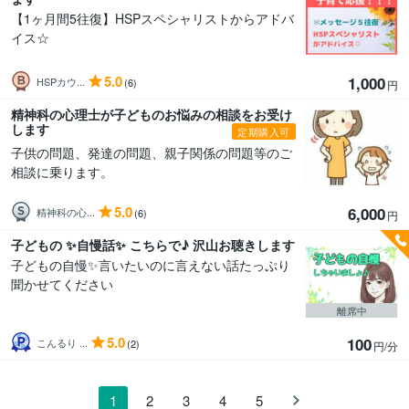
【1ヶ月間5往復】HSPスペシャリストからアドバ
イス☆
5.0
1,000
HSPカウ...
(6)
円
精神科の心理士が子どものお悩みの相談をお受け
します
定期購入可
子供の問題、発達の問題、親子関係の問題等のご
相談に乗ります。
5.0
6,000
精神科の心...
(6)
円
子どもの ✨自慢話✨ こちらで♪ 沢山お聴きします
子どもの自慢✨言いたいのに言えない話たっぷり
聞かせてください
離席中
5.0
100
こんるり ...
(2)
円/分
1
2
3
4
5