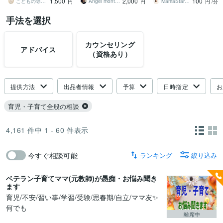
1,500
2,000
100
／発達
こどもの専門医 まる先生
Angel montessori
MamaStart｜保育士19年
円
円
円
/分
手法を選択
カウンセリング
アドバイス
（資格あり）
提供方法
出品者情報
予算
日時指定
お
育児・子育て全般の相談
4,161
件中
1 - 60
件表示
ランキング
絞り込み
今すぐ相談可能
ベテラン子育てママ(元教師)が愚痴・お悩み聞き
ます
育児/不安/習い事/学習/受験/思春期/自立/ママ友✨
何でも
離席中