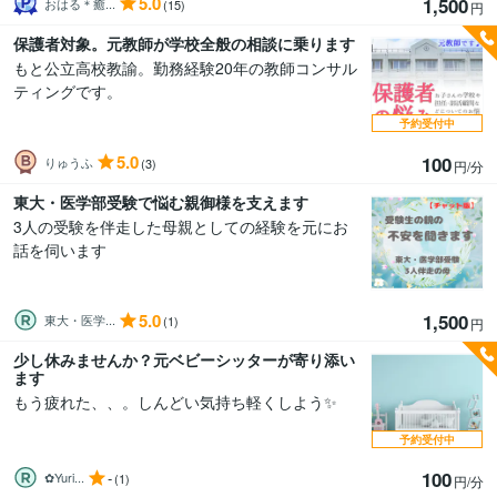
5.0
1,500
おはる＊癒...
(15)
円
保護者対象。元教師が学校全般の相談に乗ります
もと公立高校教諭。勤務経験20年の教師コンサル
ティングです。
予約受付中
5.0
100
りゅうふ
(3)
円/分
東大・医学部受験で悩む親御様を支えます
3人の受験を伴走した母親としての経験を元にお
話を伺います
5.0
1,500
東大・医学...
(1)
円
少し休みませんか？元ベビーシッターが寄り添い
ます
もう疲れた、、。しんどい気持ち軽くしよう✨️
予約受付中
100
-
✿Yuri...
(1)
円/分