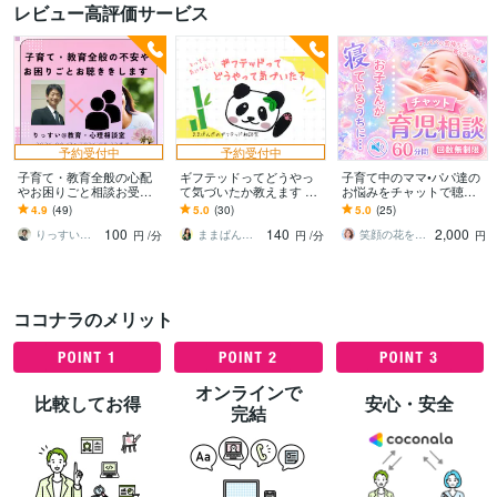
レビュー高評価サービス
予約受付中
予約受付中
子育て・教育全般の心配
ギフテッドってどうやっ
子育て中のママ•パパ達の
やお困りごと相談お受け
て気づいたか教えます 検
お悩みをチャットで聴き
します 上級心理カウンセ
査を受ける前に自分の中
ます ワンオペ育児/シンマ
4.9
(49)
5.0
(30)
5.0
(25)
ラー＆元校長があなたの
での確信が欲しい方へ
マ/シンパパ/育児相談/お悩
100
140
2,000
悩み事に寄り添います
み相談
りっすい＠教育・心理相談室
ままぱんだ＊
笑顔の花を咲かせる保育士❀花守えり❀
円
/分
円
/分
円
ココナラのメリット
オンラインで
比較してお得
安心・安全
完結