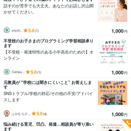
話すのが苦手でも大丈夫。あなたのお話し沢山聞
かせてください。
5.0
1,000
yoyot...
(1)
円
不登校のお子さまのプログラミング学習相談承り
ます
【不登校・発達特性のある小中高生のための】オ
ンライン
5.0
1,000
Campu...
(1)
円
元教員が "学校には聞きにくいこと” お答えしま
す
SNSトラブル/学校の対応/その他の不安/アドバイ
スします
5.0
1,000
ふかむらさ...
(4)
円
悩み続ける育児、凹凸、発達…相談員が寄り添い
ます