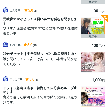
離席中
5.0
100
こんるり ...
(21)
円/分
元教育ママがじっくり習い事のお話をお聞きしま
す
やりすぎ保護者/教育ママ/幼児教育/塾選び/発達障
害習い事
離席中
5.0
100
ちのこ❤️...
(10)
円/分
30分チャット｜中学受験ママのお悩み整理します
誰か聞いて！ママ友には言いにくい本音を聞かせ
てください
5.0
1,000
♡りこ♡R...
(1)
円
イライラ怒鳴り過ぎ、後悔して自分責めループ止
めます
育児で迷った瞬間★親子で育つ納得の関わり見つ
けます。