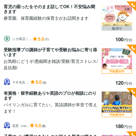
育児の困ったをそのまま話してOK！不安悩み聞
きます
療育園、保育園経験の保育士がお話聞きます
離席中
5.0
100
シカ商店｜...
(1)
円/分
受験指導プロ講師が子育てや受験お悩みに寄り添
います
お気軽にどうぞ/愚痴聞き雑談/受験/育児ストレス/
反抗期/
予約受付中
5.0
120
マキ先生 ...
(3)
円/分
有資格・留学経験あり✨英語のプロが相談にのり
ます
バイリンガルに育てたい。英語講師が本音で答え
ます！
予約受付中
5.0
180
花音（ca...
(8)
円/分