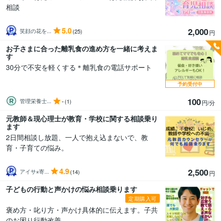
相談
5.0
2,000
笑顔の花を...
(25)
円
お子さまに合った離乳食の進め方を一緒に考えま
す
30分で不安を軽くする＊離乳食の電話サポート
予約受付中
100
-
管理栄養士...
(1)
円/分
元教師＆現心理士が教育・学校に関する相談乗り
ます
2日間相談し放題、一人で抱え込まないで、教
育・子育ての悩み。
4.9
2,500
アイサ⋆寄...
(14)
円
子どもの行動と声かけの悩み相談乗ります
定期購入可
褒め方・叱り方・声かけ具体的に伝えます。子共
のお困り行動改善