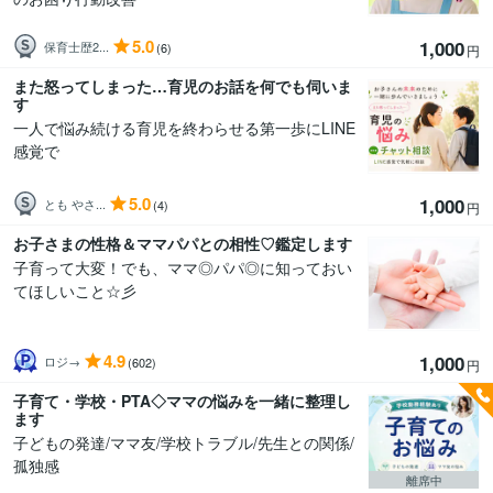
5.0
1,000
保育士歴2...
(6)
円
また怒ってしまった…育児のお話を何でも伺いま
す
一人で悩み続ける育児を終わらせる第一歩にLINE
感覚で
5.0
1,000
とも やさ...
(4)
円
お子さまの性格＆ママパパとの相性♡鑑定します
子育って大変！でも、ママ◎パパ◎に知っておい
てほしいこと☆彡
4.9
1,000
ロジ→
(602)
円
子育て・学校・PTA◇ママの悩みを一緒に整理し
ます
子どもの発達/ママ友/学校トラブル/先生との関係/
孤独感
離席中