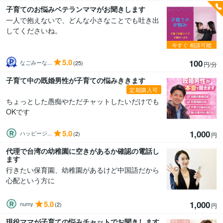
子育てのお悩みベテランママがお聞きします
一人で抱えないで、どんな小さなことでも吐き出
してくださいね。
今すぐ
相談可能
5.0
100
なごみーな...
(25)
円/分
子育て中の既婚男性が子育ての悩みききます
定期購入可
ちょっとした愚痴やただチャットしたいだけでも
OKです
5.0
1,000
ハッピージ...
(2)
円
代理で台湾の幼稚園に空きがあるか確認の電話し
ます
行きたい保育園、幼稚園があるけど中国語だから
心配という方に
5.0
1,000
numy
(2)
円
現役ママが子育ての悩みチャットでお聞きします