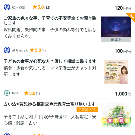
5.0
120
松河沙奈・...
(12)
円/分
ご家族の色々な事、子育ての不安等全てお聞き致
します
嫁姑問題、夫婦間の事、子供の悩み等何でも話し
てみませんか。
離席中
5.0
100
星月かれん
(4)
円/分
子どもの食事が心配な方＊優しく相談に乗ります
偏食・少食が気になる｜ママ栄養士がチャット対
応します
5.0
1,000
tona_...
(1)
円
占い込⭐️育児ゆる相談✉️☘️元保育士寄り添います
定期購入可
子育て￤話し相手￤我が子自慢♡￤人柄鑑定￤安
心感￤雑談￤占い