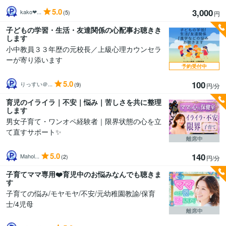
5.0
3,000
kako❤...
(5)
円
子どもの学習・生活・友達関係の心配事お聴きき
します
小中教員３３年歴の元校長／上級心理カウンセラ
ーが寄り添います
予約受付中
5.0
100
りっすい＠...
(9)
円/分
育児のイライラ｜不安｜悩み｜苦しさを共に整理
します
男女子育て・ワンオペ経験者｜限界状態の心を立
て直すサポート✨
離席中
5.0
140
Mahol...
(2)
円/分
子育てママ専用❤️育児中のお悩みなんでも聴きま
す
子育ての悩み/モヤモヤ/不安/元幼稚園教諭/保育
士/4児母
離席中