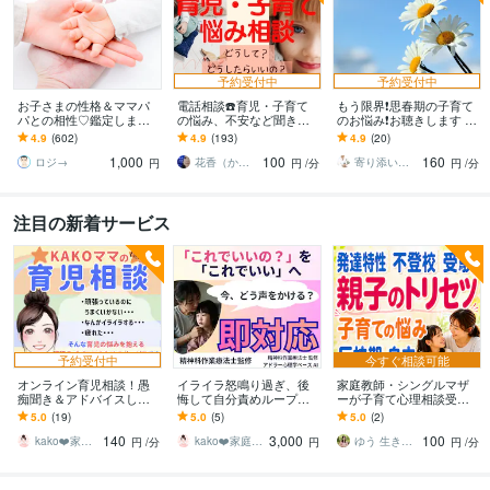
予約受付中
予約受付中
お子さまの性格＆ママパ
電話相談☎️育児・子育て
もう限界❗️思春期の子育て
パとの相性♡鑑定します
の悩み、不安など聞きま
のお悩み❗️お聴きします 中
子育って大変！でも、マ
す ✅勉強/習い事/しつけ/
学校教師が思春期の子育
4.9
(602)
4.9
(193)
4.9
(20)
マ◎パパ◎に知っておい
健康/発達/ママ友/解決に導
てのお悩みを聴きます❗️
1,000
100
160
てほしいこと☆彡
きます！
ロジ→
花香（かこ）
寄り添い教師カウンセラー Qooちー
円
円
/分
円
/分
注目の新着サービス
予約受付中
今すぐ相談可能
オンライン育児相談！愚
イライラ怒鳴り過ぎ、後
家庭教師・シングルマザ
痴聞き＆アドバイスしま
悔して自分責めループ止
ーが子育て心理相談受け
す 子育ての悩み何でもOK
めます 育児で迷った瞬間
ます 不妊産後|病気|発達特
5.0
(19)
5.0
(5)
5.0
(2)
☆学業/虐待/発達/携帯/習
★親子で育つ納得の関わ
性才能|不登校PTA|反抗期|
140
3,000
100
い事/受験
り見つけます。
進学自立
kako❤️家庭作業療法士☆ママに笑顔を
kako❤️家庭作業療法士☆ママに笑顔を
ゆう 生きづらさをひも解き解放します
円
/分
円
円
/分