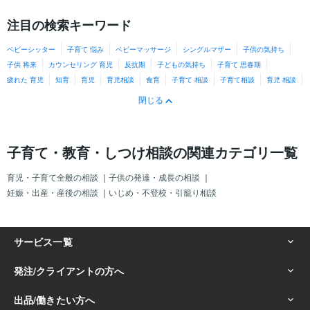
注目の検索キーワード
ベビーシッター
子育て 悩み
ベビーマッサージ
シングルマザー
子供の気持ち
子供 将来
カウンセリング 育児
反抗期
子どもの気持ち
子育て 思春期
疲れた 育児
知育
育児
育児相談
食育
子育て 相談
子育て相談
育児 相談
閉じる
子育て・教育・しつけ相談の関連カテゴリ一覧
育児・子育て全般の相談
｜
子供の発達・成長の相談
｜
妊娠・出産・産後の相談
｜
いじめ・不登校・引籠り相談