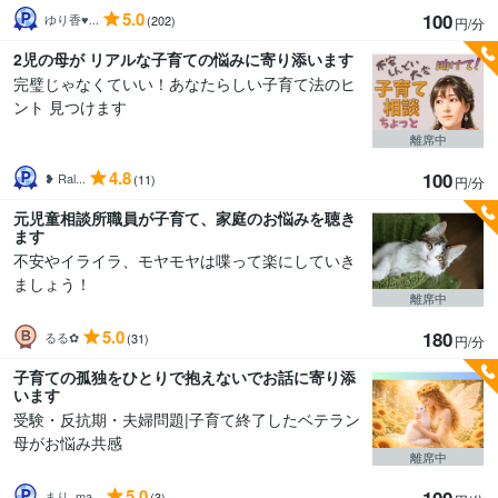
5.0
100
ゆり香♥️...
(202)
円/分
2児の母が リアルな子育ての悩みに寄り添います
完璧じゃなくていい！あなたらしい子育て法のヒ
ント 見つけます
離席中
4.8
100
❥ Ral...
(11)
円/分
元児童相談所職員が子育て、家庭のお悩みを聴き
ます
不安やイライラ、モヤモヤは喋って楽にしていき
ましょう！
離席中
5.0
180
るる‪✿
(31)
円/分
子育ての孤独をひとりで抱えないでお話に寄り添
います
受験・反抗期・夫婦問題|子育て終了したベテラン
母がお悩み共感
離席中
5.0
100
まり_ma...
(3)