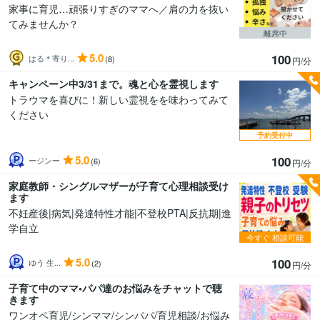
家事に育児…頑張りすぎのママへ／肩の力を抜い
てみませんか？
離席中
5.0
100
はる＊寄り...
(8)
円/分
キャンペーン中3/31まで。魂と心を霊視します
トラウマを喜びに！新しい霊視をを味わってみて
ください
予約受付中
5.0
100
ージンー
(6)
円/分
家庭教師・シングルマザーが子育て心理相談受け
ます
不妊産後|病気|発達特性才能|不登校PTA|反抗期|進
学自立
今すぐ
相談可能
5.0
100
ゆう 生...
(2)
円/分
子育て中のママ•パパ達のお悩みをチャットで聴
きます
ワンオペ育児/シンママ/シンパパ/育児相談/お悩み