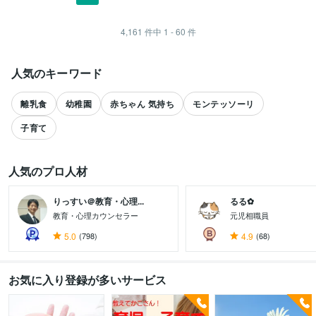
4,161
件中
1 - 60
件
人気のキーワード
離乳食
幼稚園
赤ちゃん 気持ち
モンテッソーリ
子育て
人気のプロ人材
りっすい＠教育・心理...
るる‪✿
教育・心理カウンセラー
元児相職員
すべて見る
5.0
(798)
4.9
(68)
お気に入り登録が多いサービス