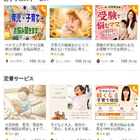
ベテラン子育てママ(元教
子育ての孤独をひとりで
受験の不安な気持ちを元
師)が愚痴・お悩み聞きま
抱えないでお話に寄り添
お受験ママがお聞きしま
す 育児/不安/習い事/学習/
います 受験・反抗期・夫
す 受験の不安/親子関係/反
5.0
(202)
5.0
(3)
5.0
(18)
受験/思春期/自立/ママ友✨
婦問題|子育て終了したベ
抗期/ワンオペ受験/模試の
100
100
100
何でも
テラン母がお悩み共感
悩み/塾
ゆり香♥️こころの放課後カフェ ♫
まり_mari✨️憩い時間♡心に光を灯す
ちのこ❤️ポジティブカウンセラー
円
/分
円
/分
円
/分
定番サービス
予約受付中
小児科医 育児・受診判
子どもと大人、両方の
子育て・育児の悩みを保
断の相談お聞きします 7月
『安心』を支えます 0歳〜
育士19年がお聞きします
中 期間限定特別価格で
6歳までの子育てサポート
育児／子育て／しつけ／
5.0
(2)
-
4.5
(2)
受け付けます
イヤイヤ期／反抗期育児