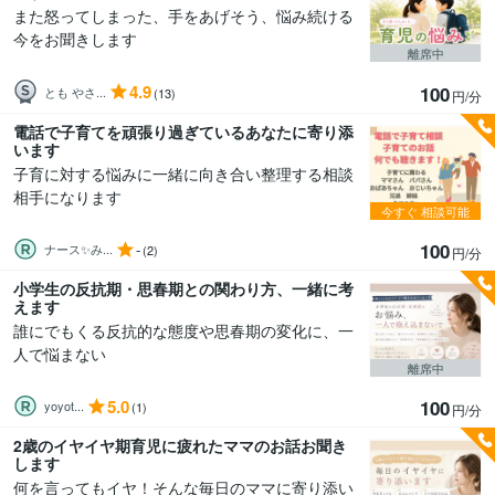
また怒ってしまった、手をあげそう、悩み続ける
今をお聞きします
離席中
4.9
100
とも やさ...
(13)
円/分
電話で子育てを頑張り過ぎているあなたに寄り添
います
子育に対する悩みに一緒に向き合い整理する相談
相手になります
今すぐ
相談可能
100
-
ナース✨み...
(2)
円/分
小学生の反抗期・思春期との関わり方、一緒に考
えます
誰にでもくる反抗的な態度や思春期の変化に、一
人で悩まない
離席中
5.0
100
yoyot...
(1)
円/分
2歳のイヤイヤ期育児に疲れたママのお話お聞き
します
何を言ってもイヤ！そんな毎日のママに寄り添い