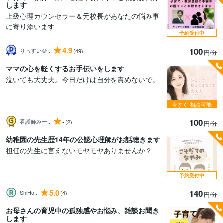
します
上級心理カウンセラー＆元校長があなたの悩み事
に寄り添います
予約受付中
4.9
100
りっすい＠...
(49)
円/分
ママの心を軽くするお手伝いをします
泣いても大丈夫。今日だけは自分を責めないで。
今すぐ
相談可能
100
-
看護師みー...
(2)
円/分
幼稚園の先生歴14年の公認心理師がお話聴きます
担任の先生に言えないモヤモヤありませんか？
予約受付中
5.0
140
ShiHo...
(4)
円/分
お母さんの育児中の孤独感やお悩み、雑談お聞き
します