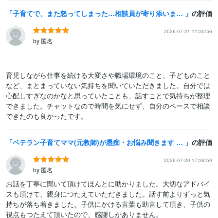
子育てで、また怒ってしまった…相談員が寄り添います 一人で悩み続ける育児を終わらせる第一歩に少し話してみませんか
の評価
2026-07-21 11:30:56
by 匿名
育児しながら仕事を続ける大変さや職場環境のこと、子どものこと
など、まとまっていない気持ちを聞いていただきました。自分では
心配しすぎなのかなと思っていたことも、話すことで気持ちが整理
できました。チャットなので時間を気にせず、自分のペースで相談
できたのも良かったです。
ベテラン子育てママ(元教師)が愚痴・お悩み聞きます 育児/不安/習い事/学習/受験/思春期/自立/ママ友✨何でも
の評価
2026-07-20 17:38:50
by 匿名
お話を丁寧に聞いて頂けてほんとに助かりました。大切なアドバイ
スも頂けて、親身につたえていただきました。話す前よりずっと気
持ちが落ち着きました。子供にかける言葉も助言して頂き、子供の
視点もつたえて頂いたので、感謝しかありません。
