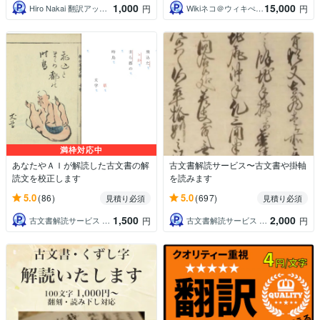
1,000
15,000
Hiro Nakai 翻訳アップデート
Wikiネコ＠ウィキぺディアの専門家
円
円
満枠対応中
あなたやＡＩが解読した古文書の解
古文書解読サービス〜古文書や掛軸
読文を校正します
を読みます
5.0
5.0
(86)
(697)
見積り必須
見積り必須
1,500
2,000
古文書解読サービス 羊雲庵
古文書解読サービス 羊雲庵
円
円