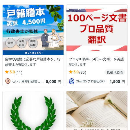
留学や結婚に必要な戸籍謄本を、行
プロがIR資料（4円～/文字）を英語
政書士が翻訳します
翻訳します
5.0
5.0
(11)
(35)
見積り必須
5,000
1,500
セレナ麻布行政書士事務所
Chan25 プロ翻訳家⭐️
円
円