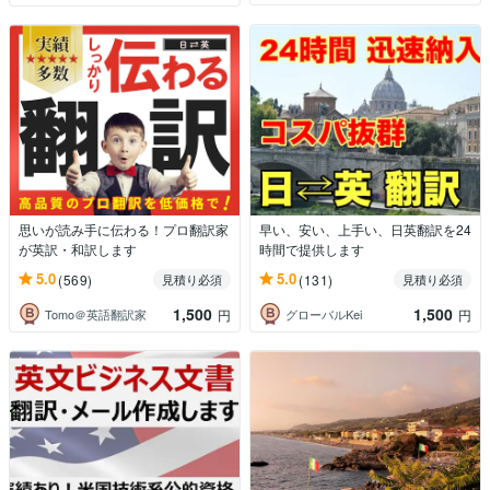
思いが読み手に伝わる！プロ翻訳家
早い、安い、上手い、日英翻訳を24
が英訳・和訳します
時間で提供します
5.0
5.0
(569)
(131)
見積り必須
見積り必須
1,500
1,500
Tomo＠英語翻訳家
グローバルKei
円
円