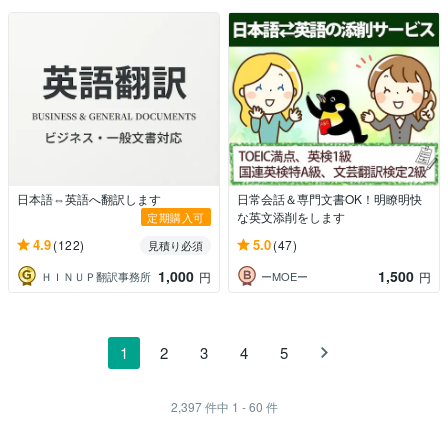
日本語⇔英語へ翻訳します
日常会話＆専門文書OK！明瞭明快
な英文添削をします
定期購入可
4.9
5.0
(122)
(47)
見積り必須
1,000
1,500
ＨＩＮＵＰ翻訳事務所
ーMOEー
円
円
1
2
3
4
5
2,397
件中
1 - 60
件