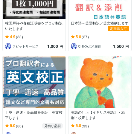
韓国戸籍や各種証明書をプロが翻訳
日本語⇔英語翻訳／英文添削します
いたします
定期購入可
4.9
5.0
(83)
(27)
1,000
1,500
ラビットサービス
CHIKA北米在住
円
円
丁寧・迅速・高品質を保証！英文校
英語の訂正【イギリス英語】・添
正します
削・校正します
5.0
5.0
(86)
(33)
見積り必須