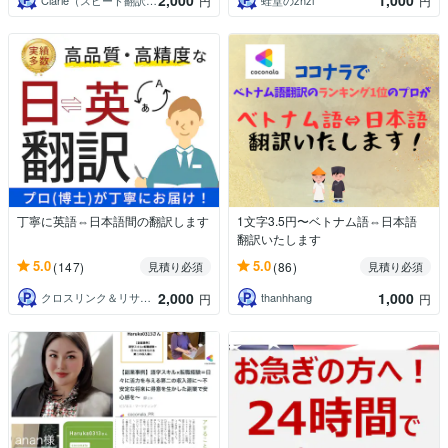
2,000
1,000
円
円
丁寧に英語⇔日本語間の翻訳します
1文字3.5円〜ベトナム語⇔日本語
翻訳いたします
5.0
5.0
(147)
(86)
見積り必須
見積り必須
2,000
1,000
クロスリンク＆リサーチ
thanhhang
円
円