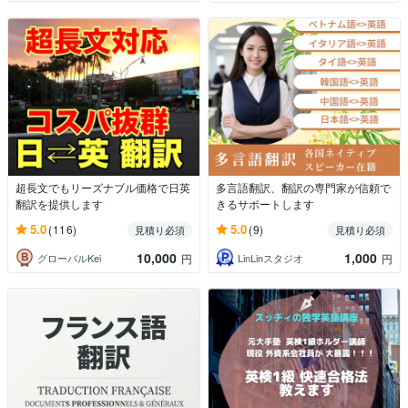
超長文でもリーズナブル価格で日英
多言語翻訳、翻訳の専門家が信頼で
翻訳を提供します
きるサポートします
5.0
5.0
(116)
(9)
見積り必須
見積り必須
10,000
1,000
グローバルKei
LinLinスタジオ
円
円