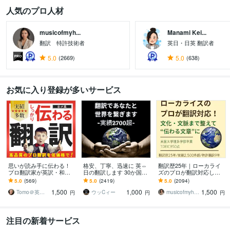
人気のプロ人材
musicofmyh...
Manami Kei...
翻訳 特許技術者
英日・日英 翻訳者
5.0
(2669)
5.0
(638)
お気に入り登録が多いサービス
思いが読み手に伝わる！
格安、丁寧、迅速に 英⇔
翻訳歴25年｜ローカライ
プロ翻訳家が英訳・和訳
日の翻訳します 30か国世
ズのプロが翻訳対応しま
します 実績多数！国内外
界を飛び回った経験を活
す 翻訳を超えたローカラ
5.0
(569)
5.0
(2419)
5.0
(2094)
で実務翻訳歴10年！高品
かし、あなたと世界を繋
イゼーションで自然な表
1,500
1,000
1,500
質・安価・高い信頼性
ぎます
現に仕上げます
Tomo＠英語翻訳家
ウッCィー
musicofmyheart
円
円
円
注目の新着サービス