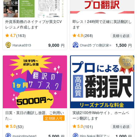
外資系勤務のネイティブが英文CV
即レス！24時間で正確に英語翻訳し
レジュメ作成します
ます
4.7
4.9
(163)
(268)
見積り必須
9,000
1,500
Haruka0313
Chan25 プロ翻訳家⭐️
円
円
日英・英日の翻訳し放題、ご利用い
実績2100件Webサイト、ホームペ
た...
ージ翻訳します
定期購入可
5.0
5.0
(53)
(101)
見積り必須
5,000
1,000
musicofmyheart
Hiro Nakai 翻訳アップデート
円
円