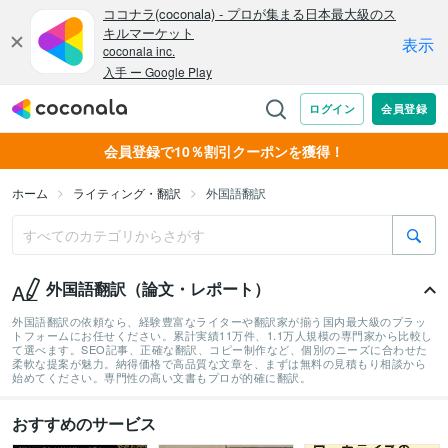
会員登録で10％割引クーポンを獲得！
ホーム
ライティング・翻訳
外国語翻訳
外国語翻訳（論文・レポート）
外国語翻訳の依頼なら、経験豊富なライターや翻訳家が揃う国内最大級のプラッ
トフォームにお任せください。累計実績11万件、1.1万人規模の専門家から比較し
て選べます。SEO記事、正確な翻訳、コピー制作など、個別のニーズに合わせた
柔軟な提案が魅力。納得価格で高品質な文章を、まずは無料の見積もり相談から
始めてください。専門性の高い文書もプロが的確に翻訳。
おすすめのサービス