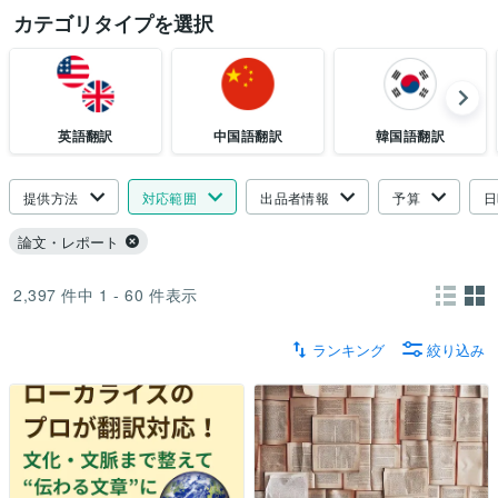
カテゴリタイプを選択
英語翻訳
中国語翻訳
韓国語翻訳
提供方法
対応範囲
出品者情報
予算
日
論文・レポート
2,397
件中
1 - 60
件表示
ランキング
絞り込み