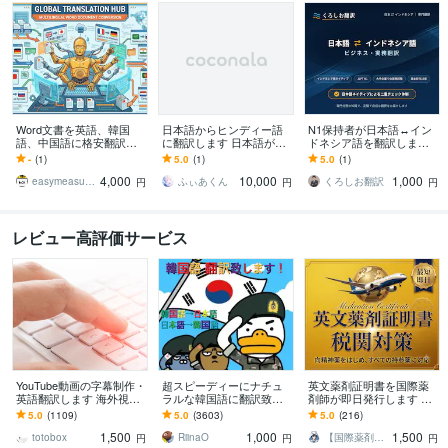
Word文書を英語、韓国
日本語からヒンディー語
N1保持者が日本語↔イン
語、中国語に格安翻訳し
に翻訳します 日本語が話
ドネシア語を翻訳します
ます 文書フォーマットを
せるインド人と一緒に翻
日本大手企業での豊富な
-
(1)
5.0
(1)
5.0
(1)
維持したままWordを機械
訳を行います
実務経験を活かし、翻訳
4,000
10,000
1,000
翻訳しませんか？
を対応します
easymeasurements
ふぃあくん
くろしお翻訳
円
円
円
レビュー高評価サービス
YouTube動画の字幕制作・
超スピーディーにナチュ
英文薬剤証明書を国際薬
英語翻訳します 海外視聴
ラルな韓国語に翻訳致し
剤師が即日発行します ▼
者をターゲットにしたい
ます 韓国語で大好きなア
薬剤師の署名とID入り｜
5.0
(1109)
5.0
(3603)
5.0
(216)
動画配信者様のお力にな
イドル、俳優にファンレ
海外旅行やサマースクー
1,500
1,000
1,500
ります。
ターを！
ル｜税関対策
totobox
RiinaO
【国際薬剤師 YUTO】
円
円
円