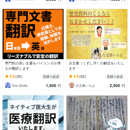
専門性の高い文書をバイリンガル博
古文書（くずし字）の解読をいたし
士が翻訳します
ます
5.0
4.9
(26)
(62)
見積り必須
見積り必須
1,500
2,500
Goo Studio
古文書いろは
円
円