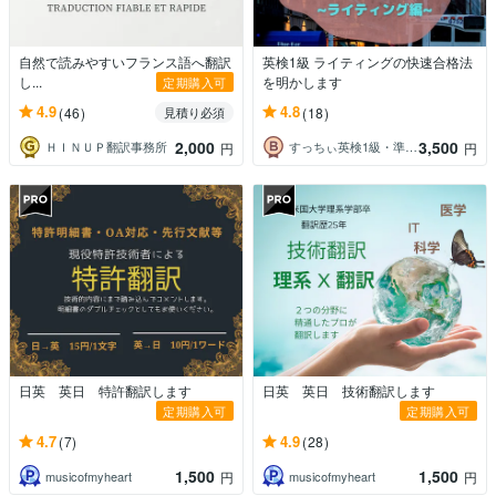
自然で読みやすいフランス語へ翻訳
英検1級 ライティングの快速合格法
し...
を明かします
定期購入可
4.9
4.8
(46)
(18)
見積り必須
2,000
3,500
ＨＩＮＵＰ翻訳事務所
すっちぃ英検1級・準1級独学合格メンター
円
円
日英 英日 特許翻訳します
日英 英日 技術翻訳します
定期購入可
定期購入可
4.7
4.9
(7)
(28)
1,500
1,500
musicofmyheart
musicofmyheart
円
円