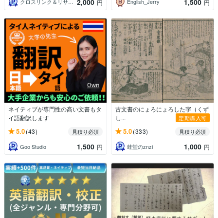
2,000
1,500
クロスリンク＆リサーチ
English_Jerry
円
円
ネイティブが専門性の高い文書もタ
古文書のにょろにょろした字（くず
イ語翻訳します
し...
定期購入可
5.0
5.0
(43)
(333)
見積り必須
見積り必須
1,500
1,000
Goo Studio
蛙堂のznzi
円
円