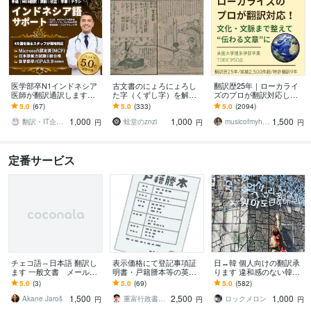
医学部卒N1インドネシア
古文書のにょろにょろし
翻訳歴25年｜ローカライ
医師が翻訳通訳します
た字（くずし字）を解読
ズのプロが翻訳対応しま
【ライティング・翻訳カ
します 草書体の文章をわ
す 翻訳を超えたローカラ
5.0
(67)
5.0
(333)
5.0
(2094)
テゴリ1位獲得】すべて最
かりやすく解読・現代語
イゼーションで自然な表
1,000
1,000
1,500
高品質翻訳。
訳いたします！
現に仕上げます
翻訳・IT企業ニホンネシア【海外展開】
蛙堂のznzi
musicofmyheart
円
円
円
定番サービス
チェコ語⇔日本語 翻訳し
表示価格にて登記事項証
日↔韓 個人向けの翻訳承
ます 一般文書 メール・
明書・戸籍謄本等の英訳
ります 違和感のない韓国
チャット パンフレット
します ビザ申請専門の行
語、24時間以内の超スピ
5.0
(3)
5.0
(69)
5.0
(582)
映像字幕 etc.
政書士による翻訳サービ
ーディー対応！
1,500
2,500
1,000
ス（翻訳証明書無料）
Akane Jaroš
重富行政書士事務所
ロックメロン
円
円
円