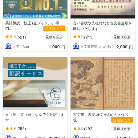
英語翻訳・校正 (全ジャンル、専
古い書状や先祖付など古文書全般を
門...
解読いたします
定期購入可
5.0
5.0
(521)
(213)
見積り必須
見積り必須
1,000
2,000
ノア・Noa
古文書解読つちかわ
円
円
日→英 英→日 なんでも翻訳しま
古文書・古文 漢文をわかりやすく
す
現...
定期購入可
4.9
5.0
(256)
(192)
見積り必須
Clarie（スピード翻訳・校正と選書）
蛙堂のznzi