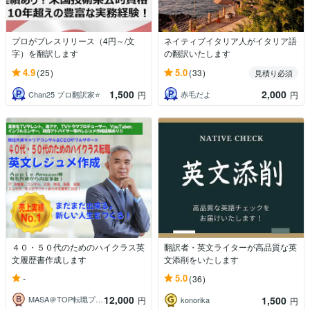
プロがプレスリリース（4円～/文
ネイティブイタリア人がイタリア語
字）を翻訳します
の翻訳いたします
4.9
5.0
(25)
(33)
見積り必須
1,500
2,000
Chan25 プロ翻訳家⭐️
赤毛だよ
円
円
４０・５０代のためのハイクラス英
翻訳者・英文ライターが高品質な英
文履歴書作成します
文添削をいたします
-
5.0
(36)
12,000
1,500
MASA＠TOP転職プロフェッショナル
円
konorika
円