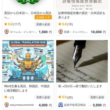
英語から日本語へ、日本語から英語
診療情報提供書の英訳・日本語訳を
へ...
承ります
定期購入可
5.0
5.0
(117)
(10)
見積り必須
1,500
10,000
ローレル・インターナショナル
医療・インバウンドの英語担当
円
円
Word文書を英語、韓国語、中国語
英→日or日→英で翻訳いたします
に格安翻訳します
-
5.0
(1)
(23)
見積り必須
見積り必須
4,000
3,500
easymeasurements
超進学校英語教諭 塚城先生
円
円