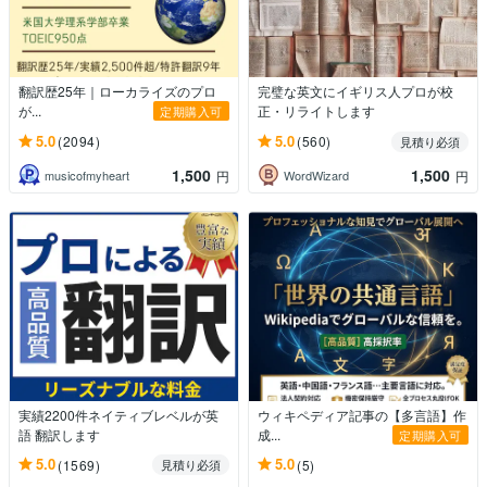
翻訳歴25年｜ローカライズのプロ
完璧な英文にイギリス人プロが校
が...
正・リライトします
定期購入可
5.0
5.0
(2094)
(560)
見積り必須
1,500
1,500
musicofmyheart
WordWizard
円
円
実績2200件ネイティブレベルが英
ウィキペディア記事の【多言語】作
語 翻訳します
成...
定期購入可
5.0
5.0
(1569)
(5)
見積り必須