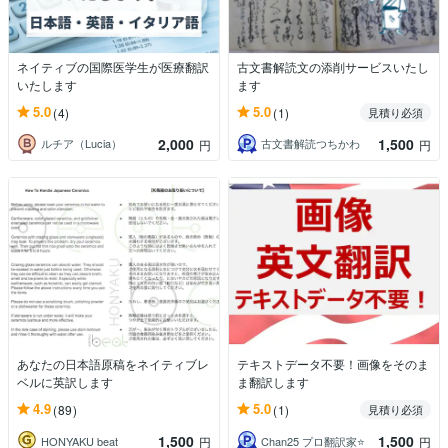
ネイティブの国際医学生が医療翻訳
古文書解読文の添削サービスいたし
いたします
ます
5.0
5.0
(4)
(1)
見積り必須
2,000
1,500
ルチア（Lucia）
古文書解読つちかわ
円
円
あなたの日本語原稿をネイティブレ
テキストデータ不要！画像をそのま
ベルに英訳します
ま翻訳します
4.9
5.0
(89)
(1)
見積り必須
1,500
1,500
HONYAKU beat
Chan25 プロ翻訳家⭐️
円
円