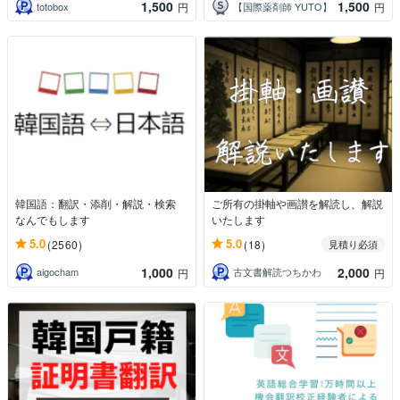
1,500
1,500
totobox
【国際薬剤師 YUTO】
円
円
韓国語：翻訳・添削・解説・検索
ご所有の掛軸や画讃を解読し、解説
なんでもします
いたします
5.0
5.0
(2560)
(18)
見積り必須
1,000
2,000
aigocham
古文書解読つちかわ
円
円