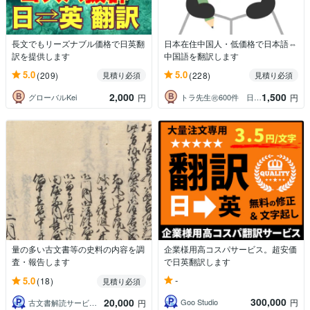
長文でもリーズナブル価格で日英翻
日本在住中国人・低価格で日本語⇔
訳を提供します
中国語を翻訳します
5.0
5.0
(209)
(228)
見積り必須
見積り必須
2,000
1,500
グローバルKei
トラ先生㊗️600件 日本語⇄中国語
円
円
量の多い古文書等の史料の内容を調
企業様用高コスパサービス。超安価
査・報告します
で日英翻訳します
-
5.0
(18)
見積り必須
300,000
20,000
Goo Studio
円
古文書解読サービス 羊雲庵
円