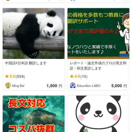
中国語⇄日本語 翻訳します
レポート・論文作成のプロが英文和
訳・和文英訳します
5.0
4.9
(539)
(10)
1,500
5,000
Ming Bai
Education LABO
円
円