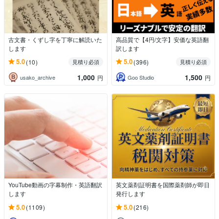
古文書・くずし字を丁寧に解読いた
高品質で【4円/文字】安価な英語翻
します
訳します
5.0
5.0
(10)
(396)
見積り必須
見積り必須
1,000
1,500
usako_archive
Goo Studio
円
円
YouTube動画の字幕制作・英語翻訳
英文薬剤証明書を国際薬剤師が即日
します
発行します
5.0
5.0
(1109)
(216)