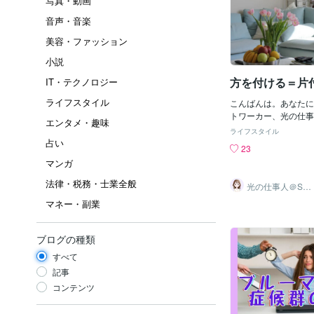
写真・動画
音声・音楽
美容・ファッション
小説
方を付ける＝片
IT・テクノロジー
ライフスタイル
こんばんは。あなたに
トワーカー、光の仕事人
エンタメ・趣味
す。早いものでもう少
ライフスタイル
ね。何かスッキリしな
占い
23
る時、憂鬱な時前向き
マンガ
れても、今の貴方でい
ても、そんなこと言わ
法律・税務・士業全般
光の仕事人＠SA
てなりますよね。心の
CHIKO
マネー・副業
いい発想の転換をした
わかってる。でも、そ
たら苦労しない。頭で
ブログの種類
ついていかない。そう
るのが「片付け」です
すべて
て、部屋がきれいに整
記事
議と自分の気分も上が
コンテンツ
なるんです。そして、
に自分にとって不必要