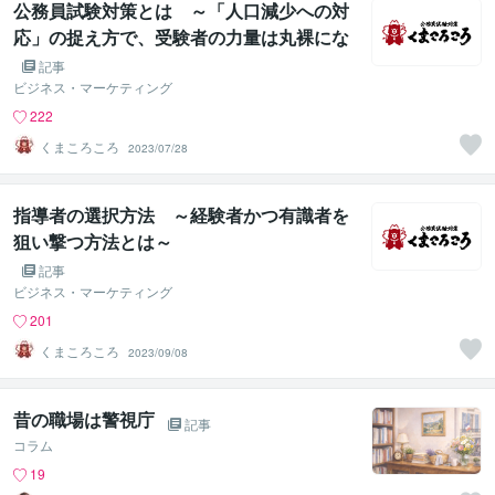
公務員試験対策とは ～「人口減少への対
応」の捉え方で、受験者の力量は丸裸にな
る～
記事
ビジネス・マーケティング
222
くまころころ
2023/07/28
指導者の選択方法 ～経験者かつ有識者を
狙い撃つ方法とは～
記事
ビジネス・マーケティング
201
くまころころ
2023/09/08
昔の職場は警視庁
記事
コラム
19