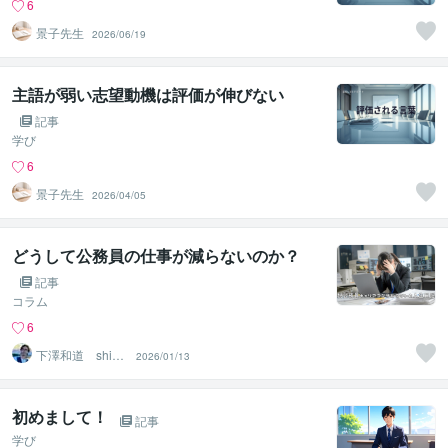
6
景子先生
2026/06/19
主語が弱い志望動機は評価が伸びない
記事
学び
6
景子先生
2026/04/05
どうして公務員の仕事が減らないのか？
記事
コラム
6
下澤和道 shim
2026/01/13
o
初めまして！
記事
学び