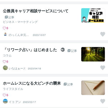
サポーター
公務員キャリア相談サービスについて
記事
ビジネス・マーケティング
6
のっくん＠元公
2023/10/07
務員
「リワーク占い」はじめました ③
記事
コラム
6
いなはぁーと
2023/04/18
ホームレスになる大ピンチの襲来
記事
ライフスタイル
6
イコ アン
2023/03/17