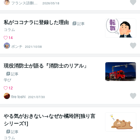
フランス語翻訳
2026/05/18
者 遠藤ゆかり
私がココナラに登録した理由
記事
コラム
14
ボンチ
2021/10/08
現役消防士が語る『消防士のリアル」
記事
学び
12
fire toshi
2021/07/30
やる気がおきない→なぜか橘玲評[独り言
シリーズ1]
記事
コラム