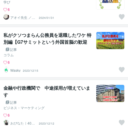
学び
6
アオイ先生 ／公
2024/01/31
務員対策現役プ
ロ講師
私がクソつまらん公務員を退職したワケ 特
別編【G7サミットという外国首脳の歓迎
会】
記事
コラム
6
Wasky
2023/12/15
金融や行政機関で 中途採用が増えていま
す
記事
ビジネス・マーケティング
6
おびなた｜40
2023/12/12
代・50代の就活