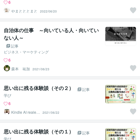
6
やまとととまと
2022/06/20
自治体の仕事 ～向いている人・向いてい
ない人～
記事
ビジネス・マーケティング
6
森本 祐加
2021/06/23
思い出に残る体験談（その２）
記事
学び
6
Kindle AI realest
2021/06/22
ate
思い出に残る体験談（その１）
記事
学び