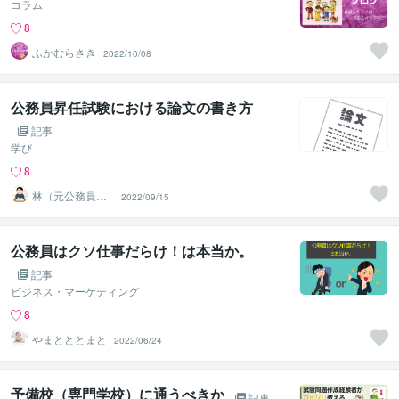
コラム
8
ふかむらさき
2022/10/08
公務員昇任試験における論文の書き方
記事
学び
8
林（元公務員－
2022/09/15
面接官・論文採
点歴16年）
公務員はクソ仕事だらけ！は本当か。
記事
ビジネス・マーケティング
8
やまとととまと
2022/06/24
予備校（専門学校）に通うべきか
記事