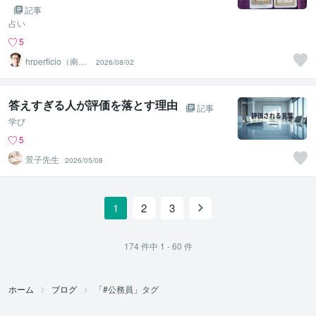
記事
占い
5
hrperficio（南仙
2026/08/02
台の父）
答えすぎる人が評価を落とす理由
記事
学び
5
景子先生
2026/05/08
1
2
3
174
件中
1 - 60
件
ホーム
ブログ
「#公務員」タグ