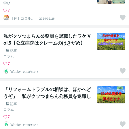
学び
7
【休】ゴロル～
2024/02/26
まったりライフ
クラフター～
私がクソつまらん公務員を退職したワケ V
ol.5【公立病院はクレームのはきだめ】
記事
コラム
7
Wasky
2023/12/15
「リフォームトラブルの相談は、ほかへど
うぞ」 私がクソつまらん公務員を退職し
たワケ VOL.3【的外れな相談】
記事
コラム
7
Wasky
2023/12/15