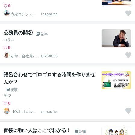
6
内定コンシェル
2025/09/05
ジュ
公務員の闇②
記事
コラム
6
あや｜会社員×悩
2025/08/05
み相談_二刀流メ
ガネ女子
語呂合わせでゴロゴロする時間を作りませ
んか？
記事
学び
6
【休】ゴロル～
2024/02/18
まったりライフ
クラフター～
面接に強い人はここでわかる！
記事