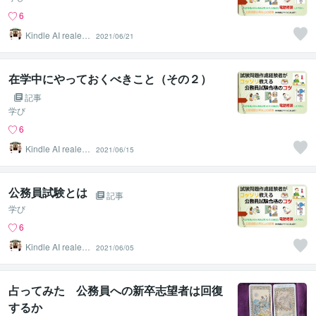
6
Kindle AI realest
2021/06/21
ate
在学中にやっておくべきこと（その２）
記事
学び
6
Kindle AI realest
2021/06/15
ate
公務員試験とは
記事
学び
6
Kindle AI realest
2021/06/05
ate
占ってみた 公務員への新卒志望者は回復
するか