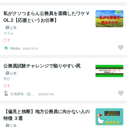
私がクソつまらん公務員を退職したワケ V
OL.2【応援というお仕事】
記事
コラム
7
Wasky
2023/12/15
公務員試験チャレンジで陥りやすい罠
記事
学び
7
引地憲幸（面接
2023/01/26
トレーナーnori
さん）
【偏見と独断】地方公務員に向かない人の
特徴 ３選
記事