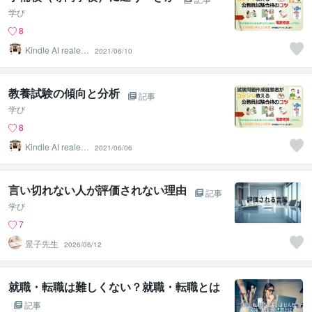
学び
8
Kindle AI realest
2021/06/10
ate
教養試験の傾向と分析
記事
学び
8
Kindle AI realest
2021/06/06
ate
言い切れない人が評価されない理由
記事
学び
7
景子先生
2026/06/12
就職・転職は難しくない？就職・転職とは
記事