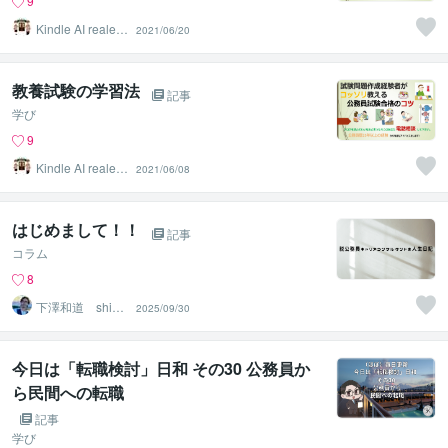
9
Kindle AI realest
2021/06/20
ate
教養試験の学習法
記事
学び
9
Kindle AI realest
2021/06/08
ate
はじめまして！！
記事
コラム
8
下澤和道 shim
2025/09/30
o
今日は「転職検討」日和 その30 公務員か
ら民間への転職
記事
学び