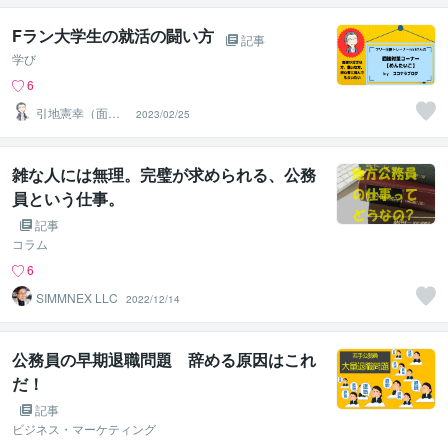
Fラン大学生の就活の闘い方
記事
学び
6
引地憲幸（面接
2023/02/25
トレーナーnori
さん）
雑な人には無理。完璧が求められる、公務
員という仕事。
記事
コラム
6
SIMMNEX LLC
2022/12/14
公務員の早期退職問題 辞める原因はこれ
だ！
記事
ビジネス・マーケティング