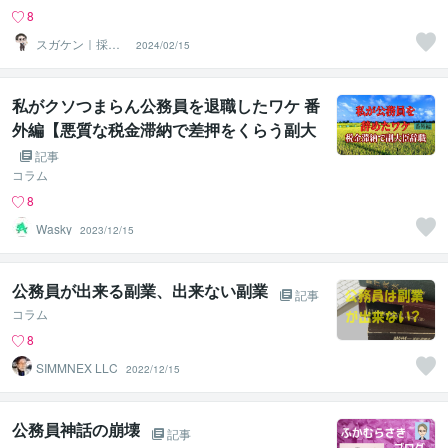
8
スガケン｜採用
2024/02/15
者の心をがっち
り掴む転職術
私がクソつまらん公務員を退職したワケ 番
外編【悪質な税金滞納で差押をくらう副大
臣】
記事
コラム
8
Wasky
2023/12/15
公務員が出来る副業、出来ない副業
記事
コラム
8
SIMMNEX LLC
2022/12/15
公務員神話の崩壊
記事