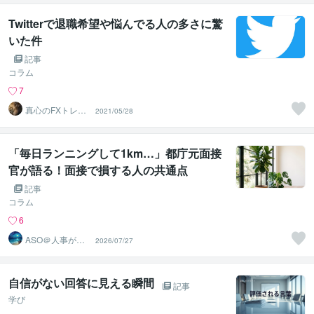
Twitterで退職希望や悩んでる人の多さに驚
いた件
記事
コラム
7
真心のFXトレー
2021/05/28
ダー ポポ
「毎日ランニングして1km…」都庁元面接
官が語る！面接で損する人の共通点
記事
コラム
6
ASO＠人事が寄
2026/07/27
り添う
自信がない回答に見える瞬間
記事
学び