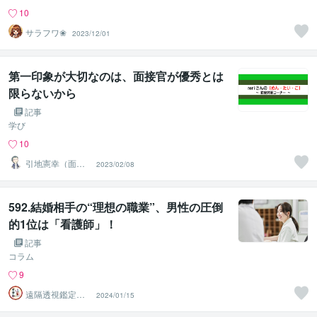
10
サラフワ❀
2023/12/01
第一印象が大切なのは、面接官が優秀とは
限らないから
記事
学び
10
引地憲幸（面接
2023/02/08
トレーナーnori
さん）
592.結婚相手の“理想の職業”、男性の圧倒
的1位は「看護師」！
記事
コラム
9
遠隔透視鑑定
2024/01/15
師・すずか✡