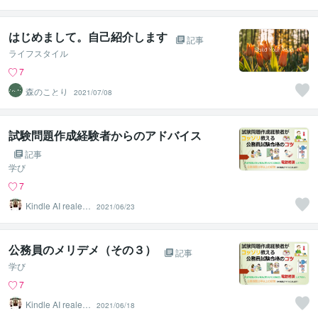
はじめまして。自己紹介します
記事
ライフスタイル
7
森のことり
2021/07/08
試験問題作成経験者からのアドバイス
記事
学び
7
Kindle AI realest
2021/06/23
ate
公務員のメリデメ（その３）
記事
学び
7
Kindle AI realest
2021/06/18
ate