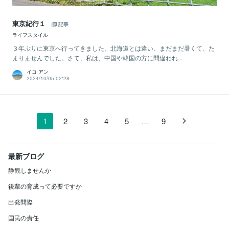
東京紀行１
記事
ライフスタイル
３年ぶりに東京へ行ってきました。北海道とは違い、まだまだ暑くて、た
まりませんでした。さて、私は、中国や韓国の方に間違われ...
イコ アン
2024/10/05 02:28
…
1
2
3
4
5
9
最新ブログ
静観しませんか
後輩の育成って必要ですか
出発間際
国民の責任