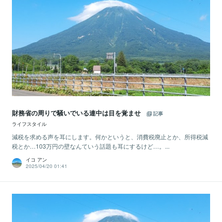
財務省の周りで騒いでいる連中は目を覚ませ
記事
ライフスタイル
減税を求める声を耳にします。何かというと、消費税廃止とか、所得税減
税とか…103万円の壁なんていう話題も耳にするけど…。...
イコ アン
2025/04/20 01:41