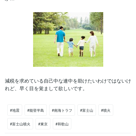
減税を求めている自己中な連中を助けたいわけではないけ
れど、早く目を覚まして欲しいです。
#地震
#能登半島
#南海トラフ
#富士山
#噴火
#富士山噴火
#東京
#和歌山