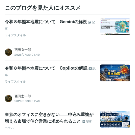
このブログを見た人にオススメ
令和８年熊本地震について Geminiの解説
記
事
ライフスタイル
西田玄一郎
2026/07/30 01:40
令和８年熊本地震について Copilotの解説
記
事
ライフスタイル
西田玄一郎
2026/07/30 01:40
東京のオフィスに空きがない――申込み重複が
増える市場で仲介営業に求められること
記事
コラム