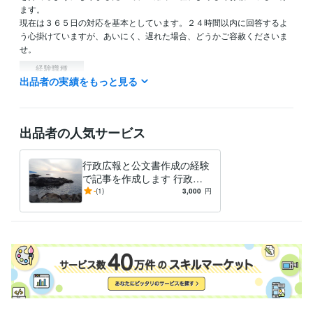
ます。

現在は３６５日の対応を基本としています。２４時間以内に回答するよ
う心掛けていますが、あいにく、遅れた場合、どうかご容赦くださいま
せ。
経験職種
出品者の実績をもっと見る
クリエイター / ライター・編集
経験年数 : 3年
管理 / 財務
経験年数 : 20年
管理 / 総務
経験年数 : 14年
事務・ビジネスサポート / 事務（一般事務）
経験年数 : 38年
出品者の人気サービス
ライフスタイル・その他 / 公務員
経験年数 : 38年
職歴
行政広報と公文書作成の経験
オフィス・イコアン
2021年6月 ~ 現在
で記事を作成します 行政広
報と公文書作成の経験で記事
-
(1)
3,000
円
ビジネス・クリエイティブツール
を作成し
Excel:25年
Google スプレッドシート:3年
Word:25年
その他ツール
文章の校正:25年
得意分野
ライティング・翻訳
文章作成と校正。通知文や手紙の校正など。
行政、各種ＰＲなど