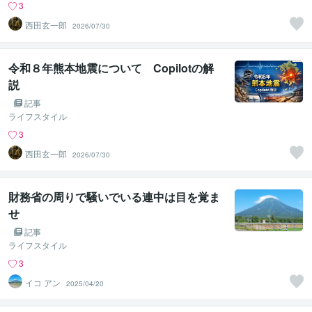
3
西田玄一郎
2026/07/30
令和８年熊本地震について Copilotの解
説
記事
ライフスタイル
3
西田玄一郎
2026/07/30
財務省の周りで騒いでいる連中は目を覚ま
せ
記事
ライフスタイル
3
イコ アン
2025/04/20