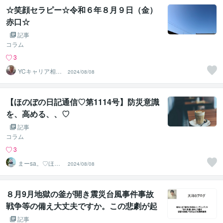
☆笑顔セラピー☆令和６年８月９日（金）
赤口☆
記事
コラム
3
YCキャリア相談
2024/08/08
室
【ほのぼの日記通信♡第1114号】防災意識
を、高める、、♡
記事
コラム
3
まーsa。♡ほの
2024/08/08
ぼのブログ毎日
配信♡
８月9月地獄の釜が開き震災台風事件事故
戦争等の備え大丈夫ですか。この悲劇が起
きやすい日付に特徴ある
記事