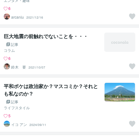
エンタメ・趣味
6
arcanju
2021/12/16
巨大地震の前触れでないことを・・・
記事
コラム
6
鈴木 要
2021/10/07
平和ボケは政治家か？マスコミか？それと
も私なのか？
記事
ライフスタイル
5
イコ アン
2024/09/11