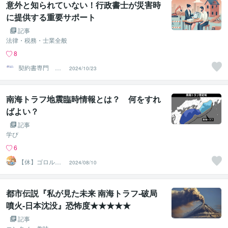
意外と知られていない！行政書士が災害時
に提供する重要サポート
記事
法律・税務・士業全般
8
契約書専門 ア
2024/10/23
トラス行政書士
法人
南海トラフ地震臨時情報とは？ 何をすれ
ばよい？
記事
学び
6
【休】ゴロル～
2024/08/10
まったりライフ
クラフター～
都市伝説『私が見た未来 南海トラフ-破局
噴火-日本沈没』恐怖度★★★★★
記事