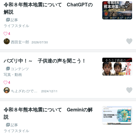
令和８年熊本地震について ChatGPTの
解説
記事
ライフスタイル
4
西田玄一郎
2026/07/30
バズリ中！～ 子供達の声を聞こう！
コンテンツ
写真・動画
4
ちよざわ ひであ
2024/12/11
き（千代澤 英
亮）シャア
令和８年熊本地震について Geminiの解
説
記事
ライフスタイル