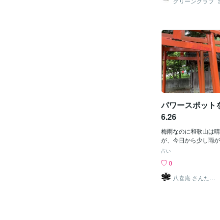
クリーンクラブ
というコーナーに出演
した。はじめてのラジ
しました。「この地元
録放送でしたが、11
番組にも出演させてい
ロのDJの方の仕事を
だき、トークの上手さ
た。このラジオ放送を
方々に少しでも私ども
知っていただけること
す。
パワースポットを
6.26
梅雨なのに和歌山は晴
が、今日から少し雨が
毎日、パワースポット
占い
りをコツコツとしてお
0
の神社は私にとって、
ールマリア状態です。
八喜庵 さんたろ
う
うべく、今日も境内を
「ツルピカ巨人さんた
みます。先ずは、いつ
す。私の参拝時の言葉
に関係して頂ける人々