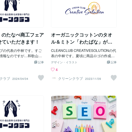
日）のたなべ商工フェア
オーガニックコットンのタオ
せていただきます！
ル＆ミトン「わたばな」が発
売されていました！
ブの代表の中林です。すご
CLEANCLUB CREATIVESOLUTIONの代
情報なのですが…和歌山県
表の中林です。夏頃に商品ロゴの作成を
/28（日）に開催される「た
担当させていただきました、エシカルハ
記事
デザイン・イラスト
記事
ア」に出店させていただく
ウス様でオーガニックコットンを使っ
4
した！今回の商工フェアの
た、タオル＆ミトンの「わたばな」が発
辺レトロ・ディスカバリー
売されていました。商品として世に旅立
クラブ
クリーンクラブ
2024/04/04
2023/11/09
もが楽しんだ青春と街。新たな
つ姿を見るのは、何回でも初めてのよう
であります。楽しい雰囲気
に嬉しいです！これからも、この喜びを
が…終活や遺品整理・生前
味わっていけるようにお客様の声を聞
のご相談受付と相談をされ
き、お客様に寄り添って作品作りを行っ
飴のつかみ取りという形で
ていきたいです！これからも私どもCLE
ただきます。初めてのイベ
ANCLUB CREATIVESOLUTIONをどうか
り緊張しますが、少しでも
よろしくお願いします。また、ロゴデザ
リーンクラブの存在や遺品
インや名刺デザインでお困りの方は、お
理について知ってもらえた
気軽にご相談ください。修正回数無制限
。
で納得のいくまでデザインの作成を行っ