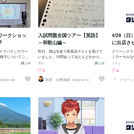
ワークショッ
入試問題全国ツアー【英語】
4/28（
子
～和歌山編～
に出店さ
ライフバランスワー
昨日、僕は生徒で英単語テストを受けて
クリーンクラ
様子についてご報
いました。10問あってほとんどわから
くローカルな
！第一部の認知症
ず、結局書けたのは、苦し紛れに３個だ
の田辺市で4
記事
学び
記事
コラム
、「遺品整理をす
け。一応書いたけど、「たぶん間違って
なべ商工フェ
5
4
する私、クリーン
るんだろうな」という感覚を残してその
ことになりま
担当させていただ
まま提出。「はぁ～」とため息が出るよ
テーマは「田
尾田 元塾講師
クリーン
2025/01/28
2026/05/14
0代までの幅広い年代
うな気持ちになったところで目が覚めま
walk～誰
に参加していただ
した。はい、夢でした。でも、そんな経
青春！！～」
談や経験談を交え
験を実際に僕も学生時代は味わっていま
のフェアです
学ぶことができる
す。なんなんですかね、あの感覚。自分
整理について
た、第二部の山森
が勉強しなかったのが悪いというのはわ
た方を対象に
康セミナー「あな
かっている。やらなきゃいけないのはわ
出店させてい
の世界」では、ま
かっていた。でも、できなかった。それ
ント参加とあ
頻度や活用方法を
によって結果が出なくて落ち込む。やる
多くの方にク
合い、参加者同士
べきことはわかっているが、それよりも
整理・生前整
のできたので、み
優先事項があるとそっちにいってしま
ら嬉しいです