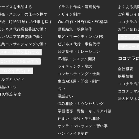
# ﾟДﾟ)本日で大
次回からは細かな