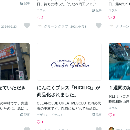
た。余談ですが、
研究費が無駄になっ
記事
日、待ちに待った「たなべ商工フェア」
はお気軽にお
日、第6代 K-
・和歌山のお客様
した成果にもとづい
が大盛況の中、無事に終わりました！楽
ージやインス
の与座優貴選
コラム
記事
コラム
きました！和歌山
は、少しでも対象
しいフェアのなか、私どもクリーンクラ
で、覗いてい
されている企
2
2
ひ🍑\今回ご利用の
ゃ。 でもね、移転
ブは「終活・遺品整理・生前整理の相談
ご依頼があり
サービスに載っていな
かかるし、転職が
受付」というヘビーなネタでの出店でし
プトは、「シ
クリーンクラブ
クリーン
2024/06/23
2024/04/28
るかな？というご相談
な人間関係が失わ
たが、チラシを欲しいと寄ってきてくれ
ことで、こち
ジよりご相談くだ
担というのは気の
る人や、実際に相談をしてくれる人もい
た。お写真は
や遷都を促進するう
らっしゃったので、本当にありがたかっ
ただいたもの
対して支援する必
たです。普段はホテルの大きな会場で開
会社AVEN
そう考えると、減税
催されている「たなべ商工フェア」です
与座優貴選手
きは増税のように
が、今回、初めて商店街での実施とあ
く試合に勝利
んなときに減税な
り、天候も心配しましたが、一日天気が
おります。
国民だから、能登
良かったので最高の一日となりました。
去りにしてしま
今回、チラシをもらってくれた先から見
金を払ってでも、能
積訪問に繋がることを祈っています！
あげるべきじゃ
せていただき
にんにくプレス「NIGILIQ」が
１週間の
かる税金は、被災地
商品化されました。
おはようござ
昨晩和歌山県
の中林です。先週
CLEANCLUB CREATIVESOLUTIONの代
ようで心配で
いたのに、急に冬
表の中林です。以前に私どもで商品ロゴ
コラム
であることを
風邪引かないよう
の作成を担当させていただいた、にんに
0
記事
デザイン・イラスト
記事
けていきたいと思
くプレスの「NIGILIQ」が楽天やAmazon
1
ラジオ局であるFM
で販売されていました！自分たちの作品
の地元企業に注目」
が世に羽ばたいている姿を見るのは嬉し