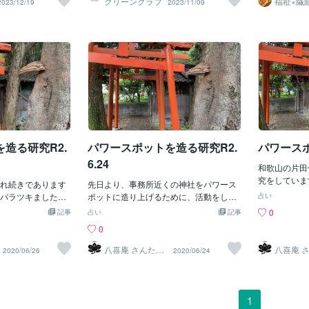
クリーンクラブ
福祉×繊
2023/12/19
2023/11/09
質の悩み
させていただきま
いものですね！これからもこの一つ一つ
まさぴー
オ出演とあり緊張
の作品に愛情を込めながら作成させてい
企業に注目」は収
ただきます！ロゴデザインや名刺デザイ
月27日には生放送の
ンでお困りの際は、お気軽にご相談くだ
ただきました。プ
さい。
間近で見させていた
には感動しまし
きっかけに地元の
クリーンクラブを
を願っておりま
造る研究R2.
パワースポットを造る研究R2.
パワース
6.24
和歌山の片田
究をしていま
れ続きであります
先日より、事務所近くの神社をパワース
ついて回るの
パラツキました。
ポットに造り上げるために、活動をして
占い
甲や九星気学
を造りの為に草毟
います。境内はかなりの草ボウボウで
0
記事
占い
記事
スしていると
ります。もう、こ
す。３日間でここまで草むしりをしまし
0
パワースポッ
進撃の巨人のウォ
た。ちなみに、私の頭はハゲたので今は
はウェキペデ
藪蚊調査兵団と戦
丸坊主です。草はボウボウ、私はツルピ
八喜庵 さんたろ
八喜庵 
2020/06/26
2020/06/24
（汗）全てに
う
う
１８０ｃｍ級の
カ（( ﾉД`)ｼｸｼｸ…本日はここまで草毟り出
人が集まる」
ろう」はのぞき込
来ました。毟り←この文字、「毛」が
の神社（キツ
も通りの参拝で
「少ない」って、私へのあてつけかっち
すね）をパワ
は毎回同じで「私
ゅうねん(´；ω；`)ｳｯ…本日は作業時間５
1
ようと、運命
が今日も幸せで感
分(笑)だって、藪蚊が凄いのょΣ（・