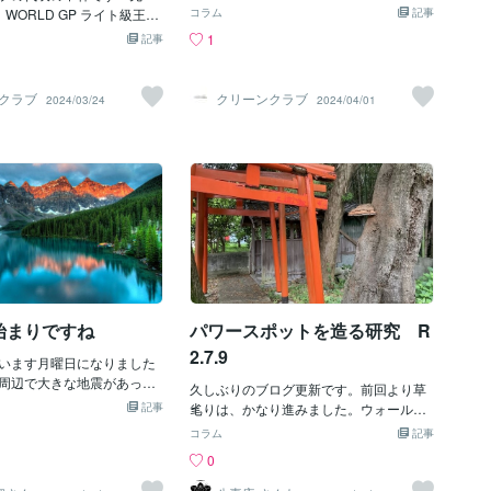
ンクラブにとって令和5年度は、開業届け
声掛けください。ホームペ
1 WORLD GP ライト級王者
できます。 広告のように費用をかけ続け
コラム
記事
を出して2年目ではありましたが、本格始
タグラムをしていますの
手のファンクラブ等を運営
る必要はなく、継続的で安定した集客が
1
記事
動した年で事業の基盤作りや人脈作り、
ただけると幸いです。
業様より会員証デザインの
可能になります。 さらに、Googleで上位
設備投資にと大忙しな一年でしたが、み
ました。デザインのコンセ
表示されることで信頼性が高まり、問い
なさまの温かいご支援のおかげで無事に
ックでかっこよく」という
合わせや予約率が自然と向上していきま
クラブ
クリーンクラブ
2024/03/24
2024/04/01
乗り越えられました！令和6年度は、今ま
らのデザインとなりまし
す。 和歌山の商圏はSEOで広がる 和歌山
で以上に地道にコツコツと発展を目指し
、ご依頼者様より送ってい
市だけでなく、岩出市、海南市、紀の川
て頑張っていきたいと思います！まだま
を掲載しております。合同
市、橋本市、さらには大阪南部からもア
だ至らぬ点も多いと思いますが、クリー
GE様の今後ますますの発展と
クセスを伸ばすことができます。 特に和
ンクラブを今後ともどうかよろしくお願
が大きなケガをすることな
歌山では車移動が中心のため、少し距離
いします。
されますことをお祈りして
が離れていても集客の可能性が高まる点
が特徴です。 地域密着ビジネスでも、SE
Oによって商圏が広がり、売上アップに
直結します。 業種ごとのSEO活用例 整体
院・接骨院では「和歌山 整体」「肩こり
和歌山」などの検索で来院が増えます。
始まりですね
パワースポットを造る研究 R
2.7.9
います月曜日になりました
周辺で大きな地震があった
久しぶりのブログ更新です。前回より草
す一人でも多くの方が無事
記事
毟りは、かなり進みました。ウォールマ
お祈りしています
リアと称した神社で日々、藪蚊調査兵団
コラム
記事
との攻防で大きな草は概ね毟り取ったた
0
わ(笑)「つるぴか巨人さんたろう」（180
ｃｍ級）が壁から覗き込むイメージ(笑)