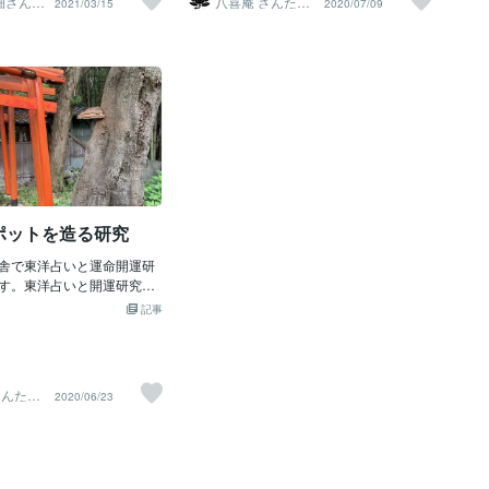
細さん気
八喜庵 さんたろ
2021/03/15
2020/07/09
相談｜
う
せっかくここまで来たのに最近梅雨の雨
続きで、毎日境内やお社の掃き掃除で終
わっています(;^_^Aそれでも、エルヴィ
ン団長率いる藪蚊調査兵団は毎回来ます
ね(笑)たまに、ミカサやリヴァイ兵長ら
しき攻撃もありますね(;^_^Aこの梅雨で
せっかく毟りと取った草も伸び放題にな
ってきました(-_-;)早く梅雨は明けて欲し
いです。この梅雨の雨で日本中大雨によ
る被災地の皆様にはお見舞い申し上げま
す。日々、私はこの神社でパワースポッ
ポットを造る研究
ト造りの際に手を合わし参拝するのです
が、被災地の復興も同時にお祈り致しま
舎で東洋占いと運命開運研
す。また、晴れた頃に草毟りをした記事
す。東洋占いと開運研究に
を更新しますね(^^）
がパワースポット。奇門遁
記事
で吉方での開運をアドバイ
、皆樣から希望されるのが
ト。パワースポットの定義
ィアなどで調べて下さいね
さんたろ
2020/06/23
関係するのが「人が認め、
事です。ならば、当庵近く
ネ樣がいるのでお稲荷樣で
ースポットに造り上げてみ
開運研究家の血が騒ぎ、実