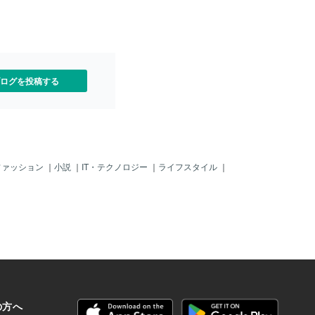
に致しました。場所と由来
していきたいです。まず
ボウなんで草むしりから開
、更新していくので御観覧
す。また、もしもこの場所
方がおられましたら、ご参
ログを投稿する
しり（草一本で良いです）
致します。
ファッション
｜
小説
｜
IT・テクノロジー
｜
ライフスタイル
｜