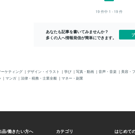
行研究する事
安泰で感謝しま
□・；）まるで、進撃の巨人の調査兵団の
は後々、公表
んの少しだけ幸せ
ように立体機動装置つけてるみたいに飛
19
件中
1 - 19
件
は、草がボウ
い。本日も草毟り
び回り、私を攻撃してくるんです(´；ω；
始です。日々
う内容です(笑)先
`)ｳｯ…オイラは180ｃｍ級の巨人かっちゅ
お願い致しま
団に襲われながら
うねん(# ﾟДﾟ)藪蚊調査兵団の攻撃が激し
を知っている
あなたも記事を書いてみませんか？
行しました。風は
いので本日はこれにて撤退(笑)本日の攻
ブ
拝の際は草む
多くの人へ情報発信が簡単にできます。
は、容赦なく襲い
防戦 藪蚊調査兵団からの攻撃：左額
ご協力お願い
;)風が吹いたら、藪
１、左頬１、左腕１左側ばかり狙ってく
装置は使い辛いや
る調査兵団でした(笑)
の事ながら、ものの１
れ攻撃をくらう私(
中、今日こういう芽を
木の実から芽吹い
マーケティング
｜
デザイン・イラスト
｜
学び
｜
写真・動画
｜
音声・音楽
｜
美容・
の中で小さくても
い
｜
マンガ
｜
法律・税務・士業全般
｜
マネー・副業
。私も小さな人間
と思いますね（感
日の藪蚊調査兵団
ヴィン団長の指揮
やかな攻撃です。
終了(;^_^Aだっ
ァイ兵長が来そう
蚊調査兵団の攻撃：
１「ツルピカ巨人
うとは…ワシは鎧