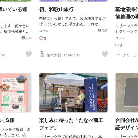
されていました。
う。その優先というのは、あくまで自分
騒いでいる連
初、和歌山旅行
墓地清掃
果など梅干しの知
での判断であり、客観的な根拠はどこに
なっており、満足
もない。つまり、「今やりたいことラン
前整理の
奈良に引っ越してきて、関西地方でまだ
ミナーとなりまし
キング1位」です。小学生や中学生は、今
ブについ
行っていなかった県がある。それが、和
いる「地域情報コ
します。何かとい
やらないとどうなるか、どんな気持ちに
クリーンクラ
歌山県。昨日、休みだったから、和歌山
ち」の活動目標で
、所得税減税と
なるか、未来を想像することなんてでき
コラム
記事
もクリーンク
に行ってきたよ。和歌山城に行ったり、
健康寿命の延伸」
んていう話題も耳に
ません。未来を見据えて行動することが
でなく、和歌
3
記事
コラム
日前神宮とかにいったりしてきた。和歌
げることに根ざし
唱えている方のなか
とても難しいんです。これは学力は関係
理や生前整理
3
山城の近くの、ももやまっていうかつ専
思います。まだま
の住民もいるでし
ありません。ほぼすべての人がそれを経
歌山県は、少
門店のお店でお昼ごはんを食べたり、観
ので、今後も積極
、いつまで、そこへ
験するのではないでしょうか。それなの
であり、今後
桜木大我
クリーン
4/20
2024/11/26
音山フルーツガーデンっていうところ
ュニティや私ども
問いたい。 被災す
に、なぜ大人になるとそれを忘れてしま
るため、高齢
で、フルーツパフェを食べたりしてきた
ってもらえたら嬉
避難所や仮設住宅
うんでしょうか。「今宿題やりなさい」
増加、孤独死
よ。ここのフルーツパフェは少し高いけ
ラブも「いつまで
のため、今の税収
「今すぐ勉強しなさい」大人はこう言い
います。また
ど、フルーツのお店がやっているパフェ
環境整備の重要
の費用がかかるの
ます。僕も講師の立場として言いたくな
くなられたが
だから、おいしかった！
演をさせていただ
その費用は、私たち
る時はあります。でも、まず自分に言い
のも難しい方
ございましたら参
るのを自覚して欲
ます。「自分もできなかったじゃない
が決定しても
しいです。和歌山
を責める前に、自分
か」と。ふと立ち止まって過去の自分に
る身寄りがい
前整理がございま
感じます。 ちょっ
問いかけます。そのときなんでできなか
状です。少し
ンクラブにお声掛
の話題になる。 南
ったの？どんな気持ちだった？何を考え
た自宅で安心
積訪問させていた
山噴火が、近い将
ていた？こうやって、常に生徒の目線に
でも大切なご
ーンクラブ 代
い。 内閣府、総務
合わせなければならない。生徒にわかっ
宅や家財家具
シ_S様
楽しみに待った「たなべ商工
合同会社A
27
険性を周知するけ
てもらおうとするなら、まず自分が生徒
からこの遺品
聞かない。 被災す
を理解しないと。そんなことを考えて
を行っていま
フェア」
証デザイ
チラシを作成致しま
いのでは、内閣
ではあります
した！
いうことで、桃色
どが研究する意味
クリーンクラブの代表の中林です。本
元が和歌山県
クリーンクラ