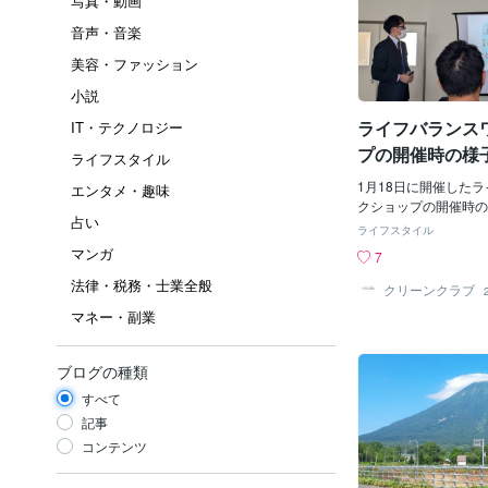
写真・動画
音声・音楽
美容・ファッション
小説
ライフバランス
IT・テクノロジー
プの開催時の様
ライフスタイル
1月18日に開催した
エンタメ・趣味
クショップの開催時の
占い
告させていただきます
ライフスタイル
サポーター養成講座は
マンガ
7
る看護師」として活動
法律・税務・士業全般
クラブの代表の中林が
クリーンクラブ
きました。10代～7
マネー・副業
の方々、計11名の方
き、参加者みんなで雑
ながら認知症について
ブログの種類
時間となりました。ま
すべて
農園の山森様による健
たの知らない健康＝梅
記事
ず自身の梅干しの消費
コンテンツ
グループワークで話し
での交流を図りながら