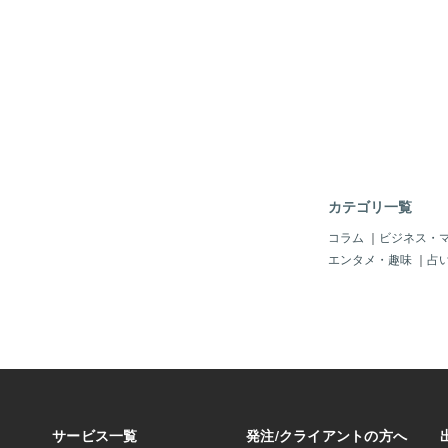
謝します。この地域が
す。私にも今日も、ほ
になるチャンスを下さ
させて頂きます」と言
日までで、藪蚊調査兵
も、ここまで草毟り進
吹いても藪蚊調査兵団
掛かってきますね(-_-
蚊調査兵団の立体機動
ろうに(~_~;)毎度
～２分で奴らに発見さ
カテゴリ一覧
ﾉД`)ｼｸｼｸ…そんな
発見しました。境内の
コラム
｜
ビジネス・
たのでしょうか。自然
エンタメ・趣味
｜
占
必死に成長しています
ですが成長しなくては
謝）それにしても、今
は一味違います。エル
かもしれないくらい細
ものの５分で本日の作業
て、このままやとリヴ
なので(笑)本日の藪
右ひじ１、額１、左顎
さんたろう」の顎を狙