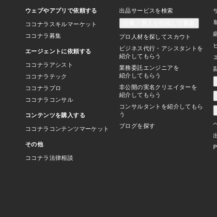
の巨人違うっちゅうねん(
きな草は毟ったので、
草を毟ります。