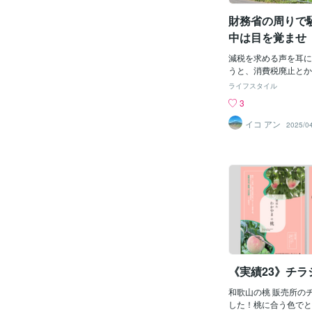
なさん楽しそうに話を
財務省の周りで
その後、梅の歴史や効
識を深められる内容と
中は目を覚ませ
度の非常に高い健康セ
た。私どもが運営して
減税を求める声を耳に
ミュニティあがらのま
うと、消費税廃止とか
もある、地域住民の「
か…103万円の壁な
ライフスタイル
や「介護予防」につな
するけど…。 それを
3
た取り組みとなったと
に、東京や和歌山辺り
だ認知度は低い状態な
ょう。 あなたたちは
イコ アン
2025/0
的に活動をし、当コミ
住んでいるつもりかと
地域事業者のことを知
ると、復興のために、
しいです。クリーンク
の整備や復旧工事など
も健康に！転ばない住
では賄いきれない多額
性」というテーマで講
は目に見えている。 
いております。機会が
が支払う税金で賄われ
加していただけると嬉
しい。 財務省の役人
県内での遺品整理や生
たちの目を覚ませって
したら、私どもクリー
と揺れたときだけ地震
けください。無料で見
海トラフの地震や富士
だいております。クリ
来に起きる可能性は高
《実績23》チラ
表 中林090-5138-07
省、気象庁などは、危
ど、移転や遷都の話を
和歌山の桃 販売所の
るまで黙って行動しな
した！桃に合う色でと
府、総務省、気象庁な