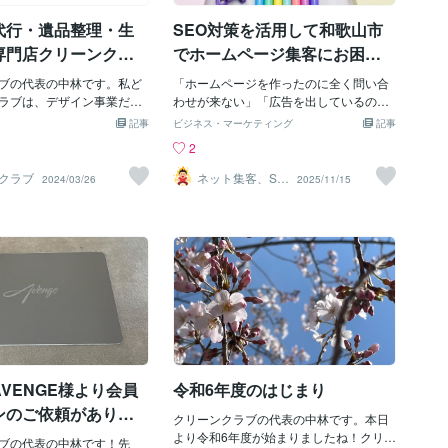
ております。
代行・遺品整理・生
SEO対策を活用して和歌山市
専門店クリーンクラ
でホームページ集客にお困り
て
の事業者のお悩み解決。今す
ブの代表の中林です。私ど
「ホームページを作ったのに全く問い合
ぐ成果につながる集客対策を
ラブは、デザイン事業だけ
わせが来ない」「広告を出しているのに
山県田辺市を中心に遺品整
費用対効果が悪い」 和歌山県内の中小事
始めませんか？
記事
ビジネス・マーケティング
記事
の事業を行っています。和
業者様から、このような集客の悩みを多
2
子高齢化の進んでいる地域
く耳にします。 実は、ホームページから
過疎化がどんどん進んでい
集客できない最大の原因は、必要として
クラブ
ネット集客、SE
2024/03/26
2025/11/15
O対策で売上Up
者世帯の増加や老老介護の
いるお客様にホームページが届いていな
＠大阪
問題と問題は山積となって
いことです。 SEO対策を行い、検索結果
、親御さんや親戚の方が亡
で上位に表示されなければ、せっかく作
、遺品整理をしに帰省する
ったホームページも見てもらえません。
や老人施設に入所すること
なぜホームページを作っただけでは集客
自宅の整理を手伝ってくれ
できないのか 和歌山でも多くの企業がホ
ないという方が多いのが現
ームページを持ち、情報は飽和状態で
でも高齢者の方が住み慣れ
す。 検索結果の1ページ目に出るかどう
して暮らせるように、少し
かで勝負が決まり、2ページ目以降はほと
家族が大事にしていたご自
んどクリックされません。 つまり、SEO
を大切にしたいという思い
対策なしでは競合に埋もれてしまい、集
VENGE様より会員
令和6年度のはじまり
整理や生前整理を行う事業
客につながる可能性が極めて低くなるの
す。和歌山県内のみの活動
です。 SEO対策で得られる効果 検索で上
ンのご依頼がありま
クリーンクラブの代表の中林です。本日
が、興味をお持ちの方や地
位に表示されることで、見込み客が毎日
より令和6年度が始まりましたね！クリー
で遺品整理等でお困りの方
ブの代表の中林です！先
自動的に流入する状態を作り出すことが