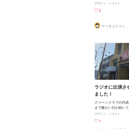
とグリーンを使いまし
がない。 それじゃ、
デザイン・イラスト
偶然にもわたしの地元
ているじゃん。 研究
2
からのご依頼で大変驚
て、政治家や国の役人
の桃、美味しいのでぜ
者の暮らしを守らなき
サービスはこちら/ 
するには多額の費用が
マツオユウコ Illu
いけど ○○ってでき
st＆Design
必要になったり、大切
も、お気軽にメッセー
れたり、すべて個人負
さい！
毒に思います。 移転
えで、国は、対象者に
要があるでしょう。 
じゃなく、取り組むべ
思えてなりません。そ
んて求めているような
半島の復興対策を置き
う。 もっともっと税
登半島の方々を助けて
ラジオに出演さ
ん。 移転の支援にか
を復興
ました！
クリーンクラブの代表
まで暖かい日が続いて
らしくなりましたね…
デザイン・イラスト
に体調管理には気をつ
1
います。先日、地元の
TANABEさんの「こ